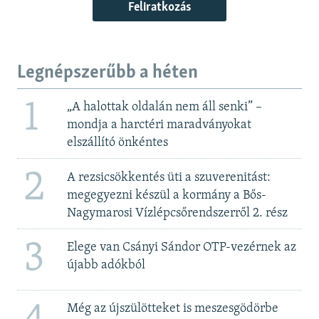
Feliratkozás
Legnépszerűbb a héten
1
„A halottak oldalán nem áll senki” –
mondja a harctéri maradványokat
elszállító önkéntes
2
A rezsicsökkentés üti a szuverenitást:
megegyezni készül a kormány a Bős-
Nagymarosi Vízlépcsőrendszerről 2. rész
3
Elege van Csányi Sándor OTP-vezérnek az
újabb adókból
Még az újszülötteket is meszesgödörbe