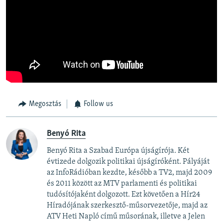
Megosztás
Follow us
Benyó Rita
Benyó Rita a Szabad Európa újságírója. Két
évtizede dolgozik politikai újságíróként. Pályáját
az InfoRádióban kezdte, később a TV2, majd 2009
és 2011 között az MTV parlamenti és politikai
tudósítójaként dolgozott. Ezt követően a Hír24
Híradójának szerkesztő-műsorvezetője, majd az
ATV Heti Napló című műsorának, illetve a Jelen