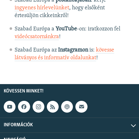
Szabad Európa a
postafiókjában
: kérje
ingyenes hírlevelünket
, hogy elsőként
értesüljön cikkeinkről!
Szabad Európa a
YouTube
-on: iratkozzon fel
videócsatornánkra
!
Szabad Európa az
Instagramon
is:
kövesse
látványos és informatív oldalunkat
! ​
KÖVESSEN MINKET!
INFORMÁCIÓK