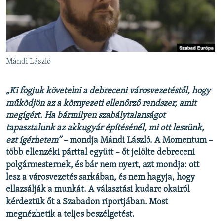
EURÓPAI UNIÓ
VILÁG
KLÍMAVÁLTOZÁS
A MÚLT TANULSÁGAI
Mándi László
KÖVESSEN MINKET!
„Ki fogjuk követelni a debreceni városvezetéstől, hogy
működjön az a környezeti ellenőrző rendszer, amit
megígért. Ha bármilyen szabálytalanságot
tapasztalunk az akkugyár építésénél, mi ott leszünk,
Valamennyi RFE/RL weboldal
ezt ígérhetem” –
mondja Mándi László. A Momentum –
több ellenzéki párttal együtt – őt jelölte debreceni
polgármesternek, és bár nem nyert, azt mondja: ott
lesz a városvezetés sarkában, és nem hagyja, hogy
ellazsálják a munkát. A
választási kudarc okairól
kérdeztük őt a Szabadon riportjában. Most
megnézhetik a teljes beszélgetést.