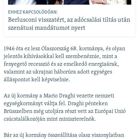
EHHEZ KAPCSOLÓDÓAN:
Berlusconi visszatért, az adócsalási tiltás után
szenátusi mandátumot nyert
1946 óta ez lesz Olaszország 68. kormánya, és olyan
jelentős kihívásokkal kell szembenéznie, mint a
fenyegető recesszió és az emelkedő energiaárak,
valamint az ukrajnai háborúra adott egységes
álláspontot kell képviselnie.
Az új kormány a Mario Draghi vezette nemzeti
egységkormányt váltja fel. Draghi pénteken
Brüsszelben még utoljára részt vett az Európai Unió
csúcstalálkozóján mint miniszterelnök.
Bár az új kormány összeállítása olasz viszonylatban