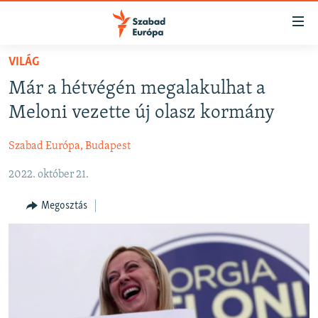
Akadálymentes
mód
Ugrás
VILÁG
a
NAPIRENDEN
Már a hétvégén megalakulhat a
fő
AKTUÁLIS
oldalra
Meloni vezette új olasz kormány
FELIRATKOZÁS
PODCASTOK
Ugrás
a
Szabad Európa, Budapest
VIDEÓK
tartalomjegyzékre
Spotify
2022. október 21.
ELEMZŐ
Ugrás
a
NER15
Megosztás
Feliratkozás
keresésre
SZABADON
TÁRSADALOM
DEMOKRÁCIA
A PÉNZ NYOMÁBAN