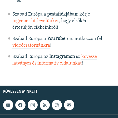
el.
Szabad Európa a
postafiókjában
: kérje
ingyenes hírlevelünket
, hogy elsőként
értesüljön cikkeinkről!
Szabad Európa a
YouTube
-on: iratkozzon fel
videócsatornánkra
!
Szabad Európa az
Instagramon
is:
kövesse
látványos és informatív oldalunkat
! ​
KÖVESSEN MINKET!