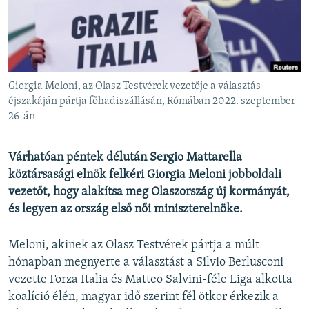
EURÓPAI UNIÓ
VILÁG
KLÍMAVÁLTOZÁS
A MÚLT TANULSÁGAI
Giorgia Meloni, az Olasz Testvérek vezetője a választás
éjszakáján pártja főhadiszállásán, Rómában 2022. szeptember
26-án
KÖVESSEN MINKET!
Várhatóan péntek délután Sergio Mattarella
köztársasági elnök felkéri Giorgia Meloni jobboldali
Valamennyi RFE/RL weboldal
vezetőt, hogy alakítsa meg Olaszország új kormányát,
és legyen az ország első női miniszterelnöke.
Meloni, akinek az Olasz Testvérek pártja a múlt
hónapban megnyerte a választást a Silvio Berlusconi
vezette Forza Italia és Matteo Salvini-féle Liga alkotta
koalíció élén, magyar idő szerint fél ötkor érkezik a