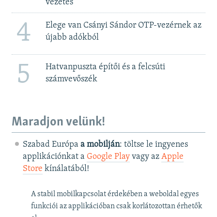
vezetés
4
Elege van Csányi Sándor OTP-vezérnek az
újabb adókból
5
Hatvanpuszta építői és a felcsúti
számvevőszék
Maradjon velünk!
Szabad Európa
a mobilján
: töltse le ingyenes
applikációnkat a
Google Play
vagy az
Apple
Store
kínálatából!
A stabil mobilkapcsolat érdekében a weboldal egyes
funkciói az applikációban csak korlátozottan érhetők