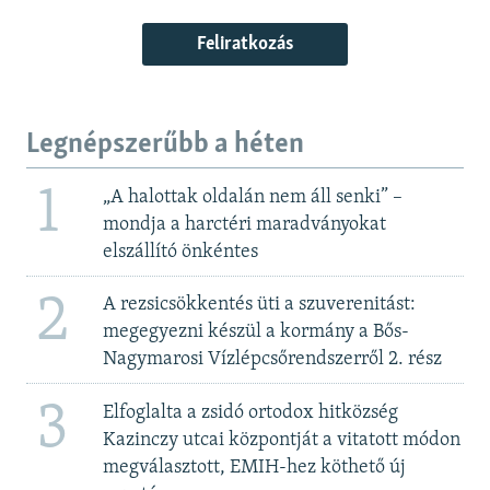
Feliratkozás
Legnépszerűbb a héten
1
„A halottak oldalán nem áll senki” –
mondja a harctéri maradványokat
elszállító önkéntes
2
A rezsicsökkentés üti a szuverenitást:
megegyezni készül a kormány a Bős-
Nagymarosi Vízlépcsőrendszerről 2. rész
3
Elfoglalta a zsidó ortodox hitközség
Kazinczy utcai központját a vitatott módon
megválasztott, EMIH-hez köthető új