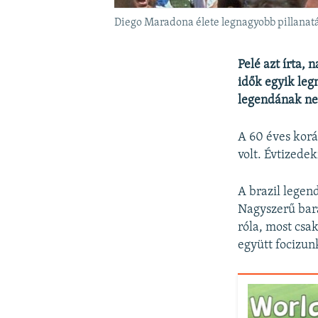
Diego Maradona élete legnagyobb pillanat
Pelé azt írta, 
idők egyik leg
legendának ne
A 60 éves kor
volt. Évtizedek
A brazil legen
Nagyszerű bará
róla, most csa
együtt focizun