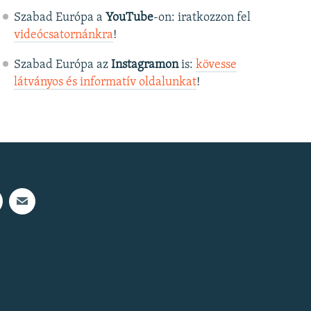
Szabad Európa a
YouTube
-on: iratkozzon fel
videócsatornánkra
!
Szabad Európa az
Instagramon
is:
kövesse
látványos és informatív oldalunkat
! ​