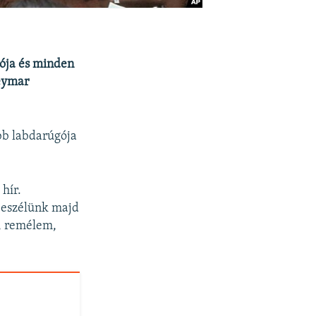
ciója és minden
Neymar
bb labdarúgója
hír.
 beszélünk majd
p, remélem,