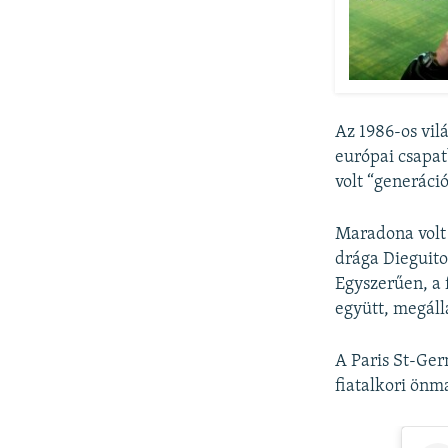
Az 1986-os vil
európai csapat
volt “generáci
Maradona volt 
drága Dieguito
Egyszerűen, a 
együtt, megáll
A Paris St-Ger
fiatalkori önm