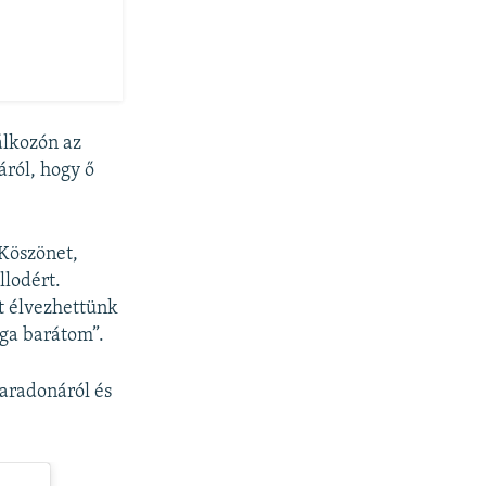
álkozón az
áról, hogy ő
“Köszönet,
llodért.
ot élvezhettünk
ága barátom”.
Maradonáról és