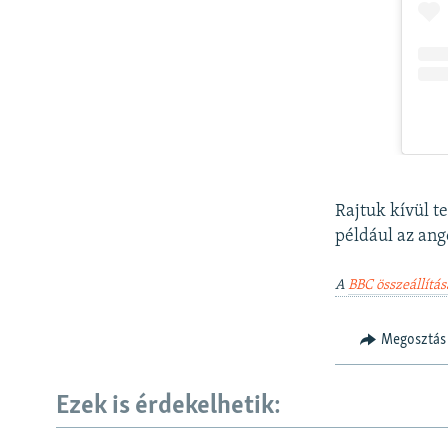
Rajtuk kívül t
például az ang
A
BBC összeállítás
Megosztás
Ezek is érdekelhetik: