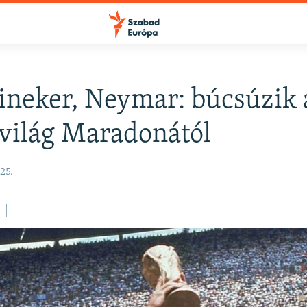
Lineker, Neymar: búcsúzik 
FELIRATKOZÁS
lvilág Maradonától
Apple Podcasts
25.
Spotify
Feliratkozás