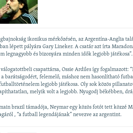
ágbajnokság ikonikus mérkőzésén, az Argentína-Anglia tal
ban lépett pályára Gary Lineker. A csatár azt írta Maradon
óm legnagyobb és bizonyára minden idők legjobb játékosa”.
válogatottbeli csapattársa, Ossie Ardiles így fogalmazott: 
 a barátságodért, felemelő, máshoz nem hasonlítható futba
futballtörténelem legjobb játékosa. Oly sok közös pillanat
apíthatatlan, melyik volt a legjobb. Nyugodj békébben, dr
main brazil támadója, Neymar egy közös fotót tett közzé 
agáról , “a futball legendájának” nevezve az argentint.