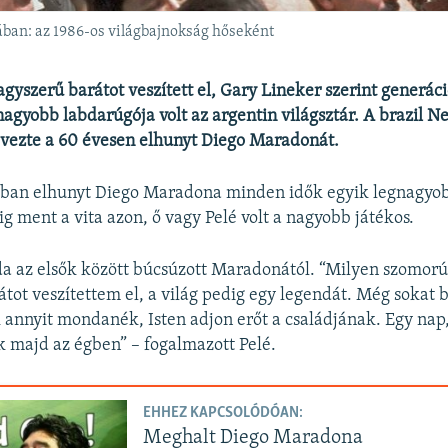
ában: az 1986-os világbajnokság hőseként
nagyszerű barátot veszített el, Gary Lineker szerint generá
nagyobb labdarúgója volt az argentin világsztár. A brazil 
vezte a 60 évesen elhunyt Diego Maradonát.
ában elhunyt Diego Maradona minden idők egyik legnagyo
ig ment a vita azon, ő vagy Pelé volt a nagyobb játékos.
da az elsők között búcsúzott Maradonától. “Milyen szomorú 
tot veszítettem el, a világ pedig egy legendát. Még sokat
k annyit mondanék, Isten adjon erőt a családjának. Egy na
k majd az égben” – fogalmazott Pelé.
EHHEZ KAPCSOLÓDÓAN:
Meghalt Diego Maradona