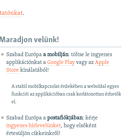
ztatónkat
.
Maradjon velünk!
Szabad Európa
a mobilján
: töltse le ingyenes
applikációnkat a
Google Play
vagy az
Apple
Store
kínálatából!
A stabil mobilkapcsolat érdekében a weboldal egyes
funkciói az applikációban csak korlátozottan érhetők
el.
Szabad Európa a
postafiókjában
: kérje
ingyenes hírlevelünket
, hogy elsőként
értesüljön cikkeinkről!