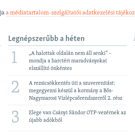
lja
a médiatartalom-szolgáltatói adatkezelési tájéko
Legnépszerűbb a héten
1
„A halottak oldalán nem áll senki” –
mondja a harctéri maradványokat
elszállító önkéntes
2
A rezsicsökkentés üti a szuverenitást:
megegyezni készül a kormány a Bős-
Nagymarosi Vízlépcsőrendszerről 2. rész
3
Elege van Csányi Sándor OTP-vezérnek az
újabb adókból