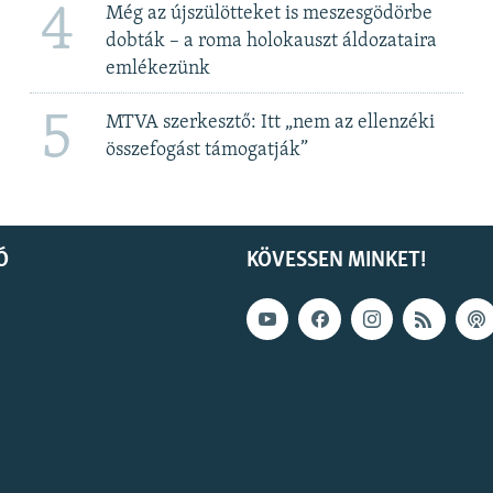
4
Még az újszülötteket is meszesgödörbe
dobták – a roma holokauszt áldozataira
emlékezünk
5
MTVA szerkesztő: Itt „nem az ellenzéki
összefogást támogatják”
Ó
KÖVESSEN MINKET!