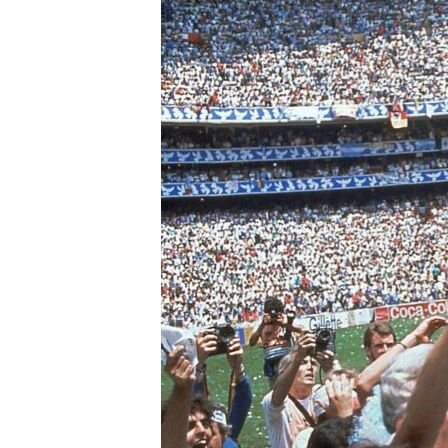
EURÓPAI UNIÓ
VILÁG
KLÍMAVÁLTOZÁS
A MÚLT TANULSÁGAI