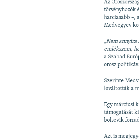
Az Oroszország
törvényhozók é
harciasabb –, 
Medvegyev kor
„Nem annyira 
emlékszem, hog
a Szabad Európ
orosz politikáv
Szerinte Medve
leváltották a 
Egy márciusi 
támogatását ki
bolsevik forra
Azt is megjegy