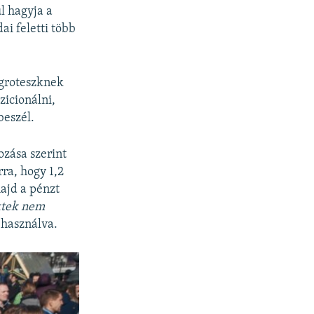
ül hagyja a
i feletti több
 groteszknek
zicionálni,
beszél.
ozása szerint
ra, hogy 1,2
ajd a pénzt
ktek nem
 használva.