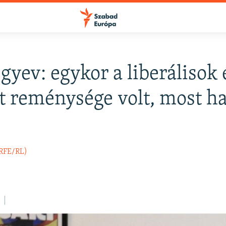
yev: egykor a liberálisok 
 reménysége volt, most ha
(RFE/RL)