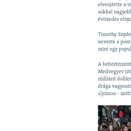
elvesztette a m
sokkal nagyobb
évtizedes elny
Timothy Snyder
nevezte a posz
mint egy popul
A bebörtönzött
Medvegyev jóté
milliárd dollá
drága vagyontá
Gyimon
– szólt