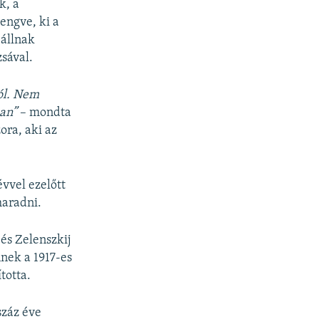
k, a
engve, ki a
 állnak
sával.
ól. Nem
ban”
– mondta
ora, aki az
vvel ezelőtt
maradni.
és Zelenszkij
nnek a 1917-es
totta.
száz éve