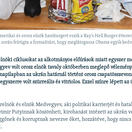
erikai és orosz elnök hamburgert eszik a Ray’s Hell Burger étterem
során felrúgta a formalitást, hogy meglátogassa Obama egyik kedv
elnöki ciklusokat az alkotmányos előírások miatt egyszer m
yev volt orosz elnök tavaly októberben meglepő véleményc
pilapban az ukrán határnál történt orosz csapatösszevon
egyszerre volt szürreális és vitriolos. Ezzel színre lépett az 
erelnök és elnök Medvegyev, aki politikai karrierjét és ha
imir Putyinnak köszönheti, kirohanást intézett az ukrán v
ggőnek és korruptnak nevezve őket, hozzátéve, hogy nincs
k.