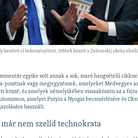
 kezdett el bekeményíteni, többek között a Zelenszkij ukrán elnö
ommentár egyike volt annak a sok, maró hangvételű cikkne
a-posztnak vagy megjegyzésnek, amelyeket Medvegyev az
t közzé, és amelyek némelyikében visszaköszön az a fajta
izionizmus, amelyet Putyin a Nyugat becsmérlésére és Ukr
gazolására használt.
 már nem szelíd technokrata