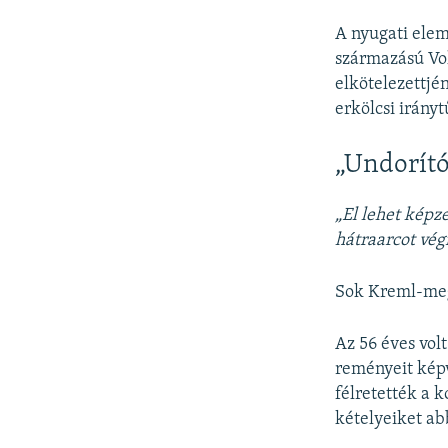
A nyugati elem
származású Vol
elkötelezettjén
erkölcsi irányt
„Undorító
„El lehet képz
hátraarcot vég
Sok Kreml-meg
Az 56 éves vol
reményeit képv
félretették a 
kételyeiket a