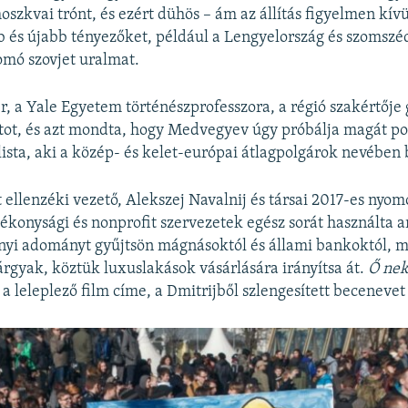
oszkvai trónt, és ezért dühös – ám az állítás figyelmen kív
 és újabb tényezőket, például a Lengyelország és szomszéda
omó szovjet uralmat.
, a Yale Egyetem történészprofesszora, a régió szakértője
tot, és azt mondta, hogy Medvegyev úgy próbálja magát po
ista, aki a közép- és kelet-európai átlagpolgárok nevében 
 ellenzéki vezető, Alekszej Navalnij és társai 2017-es nyom
konysági és nonprofit szervezetek egész sorát használta ar
rnyi adományt gyűjtsön mágnásoktól és állami bankoktól, m
rgyak, köztük luxuslakások vásárlására irányítsa át.
Ő ne
 a leleplező film címe, a Dmitrijből szlengesített becenevet