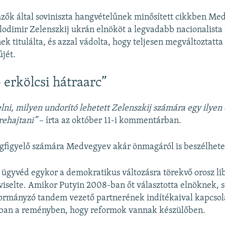
zők által soviniszta hangvételűnek minősített cikkben Me
odimir Zelenszkij ukrán elnököt a legvadabb nacionalista
ek titulálta, és azzal vádolta, hogy teljesen megváltoztatta 
űjét.
 erkölcsi hátraarc”
elni, milyen undorító lehetett Zelenszkij számára egy ilyen 
rehajtani”
– írta az október 11-i kommentárban.
figyelő számára Medvegyev akár önmagáról is beszélhetet
t ügyvéd egykor a demokratikus változásra törekvő orosz li
iselte. Amikor Putyin 2008-ban őt választotta elnöknek, 
kormányzó tandem vezető partnerének indítékaival kapcsol
bban a reményben, hogy reformok vannak készülőben.