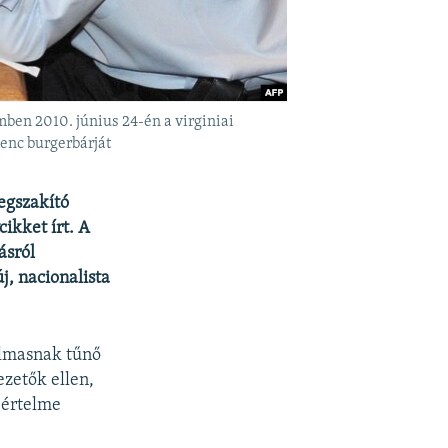
ben 2010. június 24-én a virginiai
enc burgerbárját
egszakító
ikket írt. A
ásról
új, nacionalista
talmasnak tűnő
ezetők ellen,
 értelme