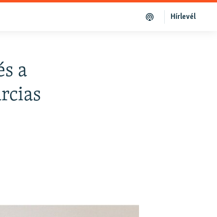
Hírlevél
és a
rcias