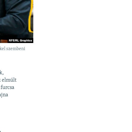
kkel szembeni
k,
 elmúlt
 furcsa
ajna