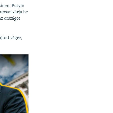
ínen. Putyin
atosan zárja be
az országot
jtott végre,