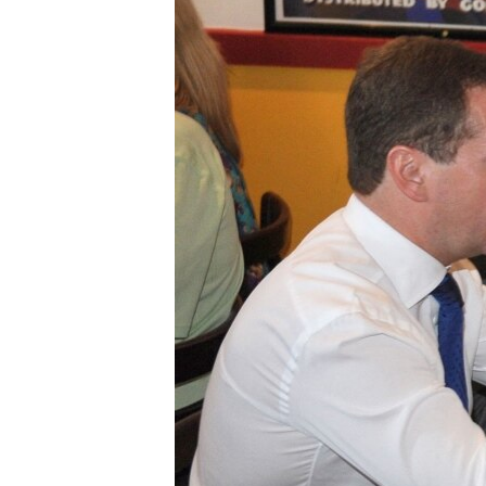
EURÓPAI UNIÓ
VILÁG
KLÍMAVÁLTOZÁS
A MÚLT TANULSÁGAI