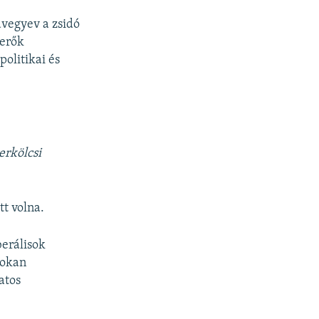
dvegyev a zsidó
 erők
politikai és
erkölcsi
t volna.
berálisok
sokan
atos