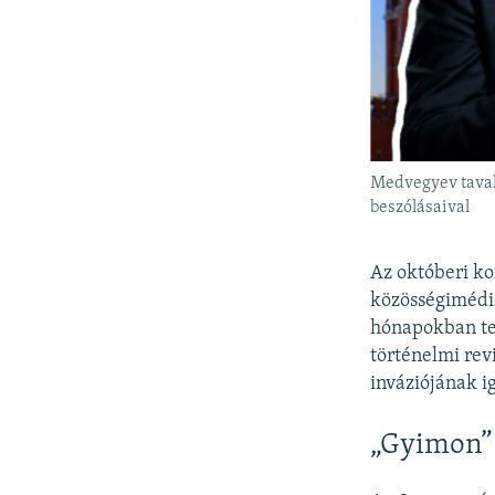
Medvegyev tavaly
beszólásaival
Az októberi k
közösségimédi
hónapokban tet
történelmi rev
inváziójának i
„Gyimon”