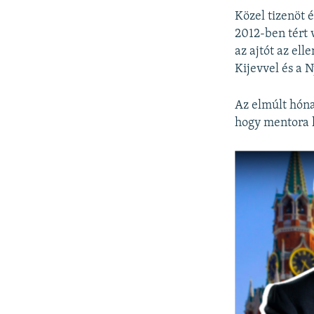
Közel tizenöt 
2012-ben tért 
az ajtót az el
Kijevvel és a N
Az elmúlt hóna
hogy mentora 