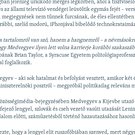
ban jelenleg uralkodó mérges légkörben, ahol a tisztviselő
s az állami televízió vendégei leüvöltik egymás fejét – vers
a megjegyzések nem tűnnek furcsának, de éles ellentétben
ábbi, szelíd modorú, iPhonjával bíbelődő technokrataimáz
a tartalomról van szó, hanem a hangnemről – a névmásokr
y Medvegyev ilyen lett volna karrierje korábbi szakaszá
ának Brian Taylor, a Syracuse Egyetem politológiaprofessz
al foglalkozik.
gyev – aki sok hatalmat és befolyást vesztett, amikor két é
miniszterelnöki posztról – megpróbál politikailag releváns 
közösségimédia-bejegyzésében Medvegyev a Kijevbe utazó 
fejező lengyel, szlovák és cseh vezető vasúti utazását Leni
dalom előtti, száműzetésből történő hazautazásához hasonlí
ezte, hogy a lengyel elit ruszofóbiában szenved, mert négy