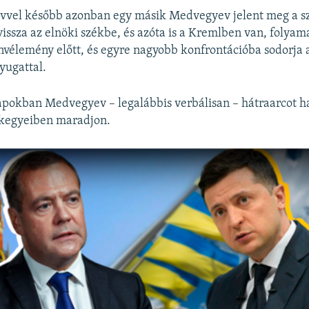
évvel később azonban egy másik Medvegyev jelent meg a sz
vissza az elnöki székbe, és azóta is a Kremlben van, folyam
lenvélemény előtt, és egyre nagyobb konfrontációba sodorja 
yugattal.
pokban Medvegyev – legalábbis verbálisan – hátraarcot ha
kegyeiben maradjon.