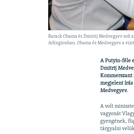
Barack Obama és Dmitrij Medvegyev volt am
Arlingtonban. Obama és Medvegyev a vizit 
A Putyin-féle 
Dmitrij Medveg
Kommerszant na
megjelent írás 
Medvegyev.
A volt miniszt
vagyonát Vlagy
gyengének, fü
tárgyalni velü