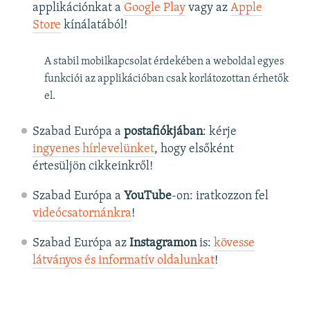
applikációnkat a
Google Play
vagy az
Apple
Store
kínálatából!
A stabil mobilkapcsolat érdekében a weboldal egyes
funkciói az applikációban csak korlátozottan érhetők
el.
Szabad Európa a
postafiókjában
: kérje
ingyenes hírlevelünket
, hogy elsőként
értesüljön cikkeinkről!
Szabad Európa a
YouTube
-on: iratkozzon fel
videócsatornánkra
!
Szabad Európa az
Instagramon
is:
kövesse
látványos és informatív oldalunkat
! ​