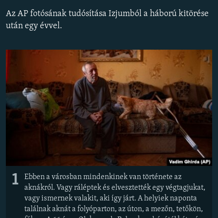
EURÓPAI UNIÓ
Az AP fotósának tudósítása Izjumból a háború kitörése
után egy évvel.
VILÁG
KLÍMAVÁLTOZÁS
A MÚLT TANULSÁGAI
KÖVESSEN MINKET!
Valamennyi RFE/RL weboldal
1
Ebben a városban mindenkinek van története az
aknákról. Vagy ráléptek és elvesztették egy végtagjukat,
vagy ismernek valakit, aki így járt. A helyiek naponta
találnak aknát a folyóparton, az úton, a mezőn, tetőkön,