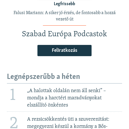
Legfrissebb
Falusi Mariann: A siker jó érzés, de fontosabb a hozzá
vezető út
Szabad Európa Podcastok
Feliratkozás
Legnépszerűbb a héten
1
„A halottak oldalán nem áll senki” –
mondja a harctéri maradványokat
elszállító önkéntes
2
A rezsicsökkentés üti a szuverenitást:
megegyezni készül a kormány a Bős-