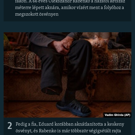
fákon. A 66 éves Olekszandr Rabenko a házától kétszáz
méterre lépett aknára, amikor vízért ment a folyóhoz a
megszokott ösvényen
2
Pedig a fia, Eduard korábban aknátlanította a keskeny
ösvényt, és Rabenko is már többször végigsétált rajta