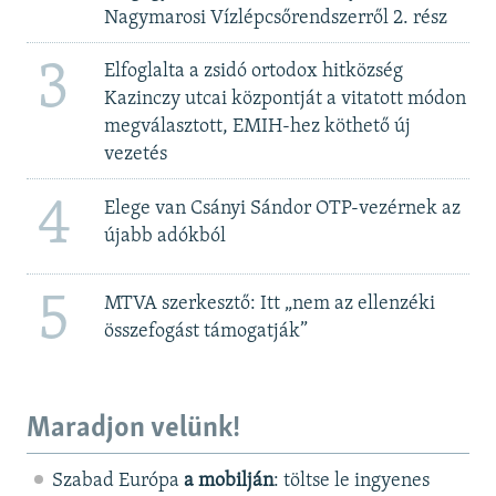
Nagymarosi Vízlépcsőrendszerről 2. rész
3
Elfoglalta a zsidó ortodox hitközség
Kazinczy utcai központját a vitatott módon
megválasztott, EMIH-hez köthető új
vezetés
4
Elege van Csányi Sándor OTP-vezérnek az
újabb adókból
5
MTVA szerkesztő: Itt „nem az ellenzéki
összefogást támogatják”
Maradjon velünk!
Szabad Európa
a mobilján
: töltse le ingyenes