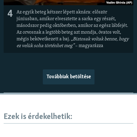
4
Az egyik beteg kétszer lépett aknára: először
júniusban, amikor elvesztette a sarka egy részét,
másodszor pedig októberben, amikor az egész lábfejét.
Az orvosnak a legtöbb beteg azt mondja, óvatos volt,
mégis bekövetkezett a baj.
„Biztosak voltak benne, hogy
ez velük soha történhet meg”
– magyarázza
Továbbiak betöltése
Ezek is érdekelhetik: