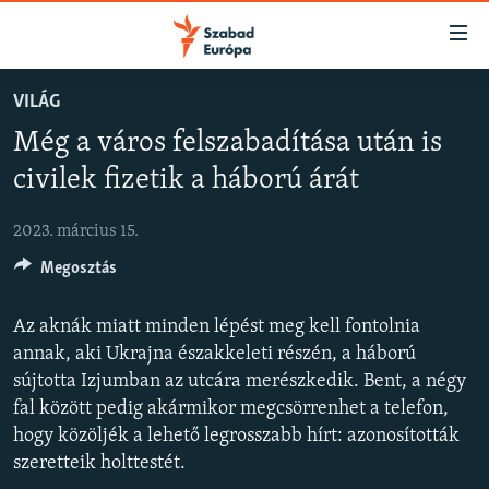
Akadálymentes
mód
Ugrás
VILÁG
a
NAPIRENDEN
Még a város felszabadítása után is
fő
AKTUÁLIS
oldalra
civilek fizetik a háború árát
FELIRATKOZÁS
PODCASTOK
Ugrás
a
2023. március 15.
VIDEÓK
tartalomjegyzékre
Spotify
Megosztás
ELEMZŐ
Ugrás
a
NER15
Az aknák miatt minden lépést meg kell fontolnia
Feliratkozás
keresésre
SZABADON
annak, aki Ukrajna északkeleti részén, a háború
sújtotta Izjumban az utcára merészkedik. Bent, a négy
TÁRSADALOM
fal között pedig akármikor megcsörrenhet a telefon,
DEMOKRÁCIA
hogy közöljék a lehető legrosszabb hírt: azonosították
szeretteik holttestét.
A PÉNZ NYOMÁBAN