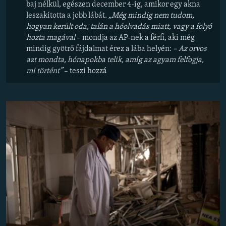
baj nélkül, egészen december 4-ig, amikor egy akna
leszakította a jobb lábát.
„Még mindig nem tudom,
hogyan került oda, talán a hóolvadás miatt, vagy a folyó
hozta magával
– mondja az AP-nek a férfi, aki még
mindig gyötrő fájdalmat érez a lába helyén:
– Az orvos
azt mondta, hónapokba telik, amíg az agyam felfogja,
mi történt”
– teszi hozzá