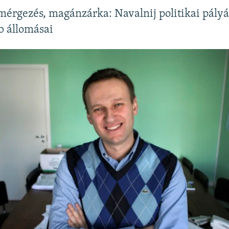
 mérgezés, magánzárka: Navalnij politikai pály
b állomásai