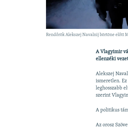
Rendőrök Alekszej Navalnij börtöne előtt 
A Vlagyimir vá
ellenzéki veze
Alekszej Naval
ismeretlen. Ez
leghosszabb el
szerint Vlagyi
A politikus tá
Az orosz Szöve