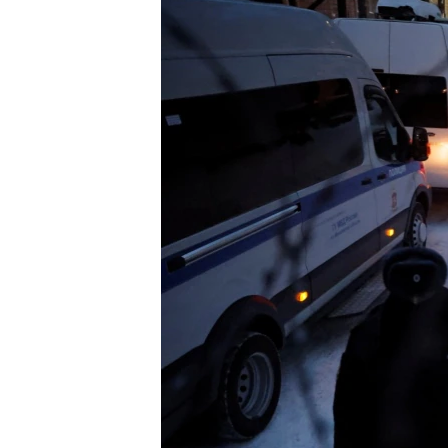
EURÓPAI UNIÓ
VILÁG
KLÍMAVÁLTOZÁS
A MÚLT TANULSÁGAI