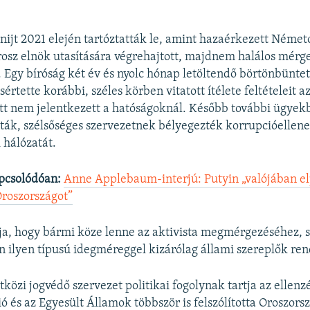
nijt 2021 elején tartóztatták le, amint hazaérkezett Német
orosz elnök utasítására végrehajtott, majdnem halálos mérg
 Egy bíróság két év és nyolc hónap letöltendő börtönbüntet
értette korábbi, széles körben vitatott ítélete feltételeit a
tt nem jelentkezett a hatóságoknál. Később további ügyekb
ták, szélsőséges szervezetnek bélyegezték korrupcióellene
 hálózatát.
pcsolódóan:
Anne Applebaum-interjú: Putyin „valójában elp
roszországot”
a, hogy bármi köze lenne az aktivista megmérgezéséhez, 
n ilyen típusú idegméreggel kizárólag állami szereplők re
özi jogvédő szervezet politikai fogolynak tartja az ellenzé
ó és az Egyesült Államok többször is felszólította Oroszors