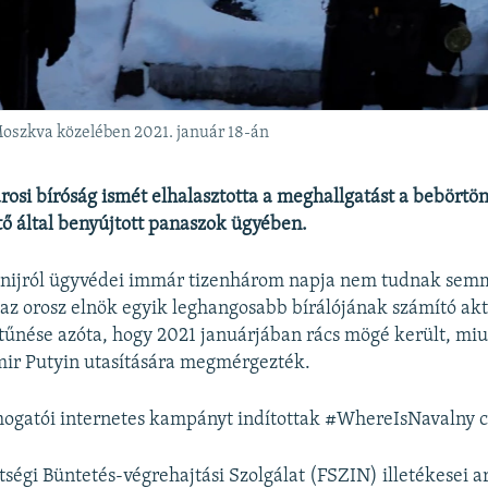
Moszkva közelében 2021. január 18-án
rosi bíróság ismét elhalasztotta a meghallgatást a bebörtön
tő által benyújtott panaszok ügyében.
nijról ügyvédei immár tizenhárom napja nem tudnak semmit
 az orosz elnök egyik leghangosabb bírálójának számító akt
tűnése azóta, hogy 2021 januárjában rács mögé került, mi
mir Putyin utasítására megmérgezték.
mogatói internetes kampányt indítottak #WhereIsNavalny 
tségi Büntetés-végrehajtási Szolgálat (FSZIN) illetékesei a