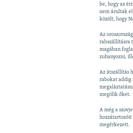
be, hogy az ér
nem árultak el
közölt, hogy Na
Az oroszország
rabszállításra
magában foglal
zuhanyozni, il
Az átszállítás
rabokat addig 
megaláztatásna
megölik őket.
A még a szovje
hozzátartozóit 
megérkezett.