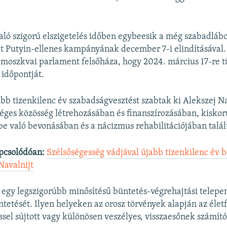
való szigorú elszigetelés időben egybeesik a még szabadláb
t Putyin-ellenes kampányának december 7-i elindításával
a moszkvai parlament felsőháza, hogy 2024. március 17-re tű
 időpontját.
bb tizenkilenc év szabadságvesztést szabtak ki Alekszej Na
séges közösség létrehozásában és finanszírozásában, kisko
 való bevonásában és a nácizmus rehabilitációjában talá
pcsolódóan:
Szélsőségesség vádjával újabb tizenkilenc év b
Navalnijt
 egy legszigorúbb minősítésű büntetés-végrehajtási telepen
ntetését. Ilyen helyeken az orosz törvények alapján az élet
sel sújtott vagy különösen veszélyes, visszaesőnek számító 