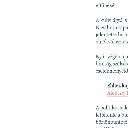
eltűnését.
A külvilágtól 
Navalnij-csapa
jelentette be 
elnökválasztás
Nyár végén úja
bíróság szélső
cselekményekbe
Ehhez ka
Alekszej 
A politikusnak
letöltenie a bü
börtönbüntetés