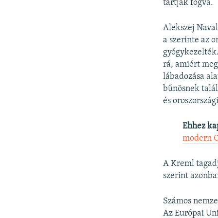
tartják fogva.
Alekszej Naval
a szerinte az 
gyógykezelték.
rá, amiért megs
lábadozása ala
bűnösnek talál
és oroszországi
Ehhez ka
modern O
A Kreml tagadj
szerint azonba
Számos nemzetk
Az Európai Uni