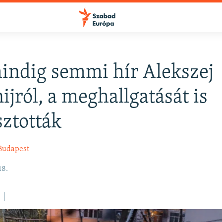
ndig semmi hír Alekszej
FELIRATKOZÁS
ijról, a meghallgatását is
sztották
Apple Podcasts
Budapest
Spotify
18.
Feliratkozás