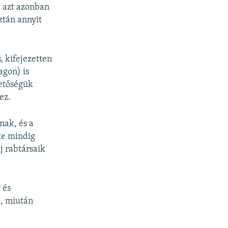
, azt azonban
ztán annyit
, kifejezetten
agon) is
hetőségük
ez.
nak, és a
te mindig
j rabtársaik
 és
l, miután