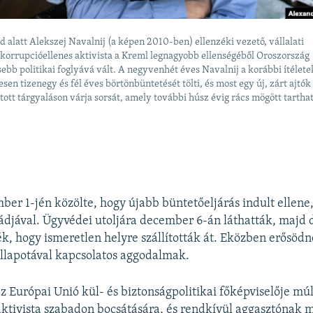
d alatt Alekszej Navalnij (a képen 2010-ben) ellenzéki vezető, vállalati
korrupcióellenes aktivista a Kreml legnagyobb ellenségéből Oroszország
sebb politikai foglyává vált. A negyvenhét éves Navalnij a korábbi ítélete
esen tizenegy és fél éves börtönbüntetését tölti, és most egy új, zárt ajtók
tott tárgyaláson várja sorsát, amely további húsz évig rács mögött tarthat
ber 1-jén közölte, hogy újabb büntetőeljárás indult ellene,
djával. Ügyvédei utoljára december 6-án láthatták, majd 
ék, hogy ismeretlen helyre szállították át. Eközben erősödn
llapotával kapcsolatos aggodalmak.
az Európai Unió kül- és biztonságpolitikai főképviselője mú
z aktivista szabadon bocsátására, és rendkívül aggasztónak m