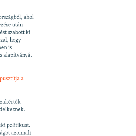
országból, ahol
ezése után
ést szabott ki
zzal, hogy
en is
s alapítványát
usztítja a
szakértők
ndelkeznek.
ki politikust.
zágot azonnali