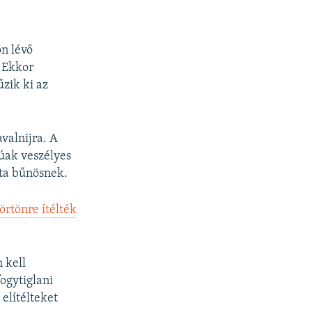
on lévő
. Ekkor
zik ki az
valnijra. A
rúak veszélyes
lta bűnösnek.
örtönre ítélték
 kell
fogytiglani
elítélteket