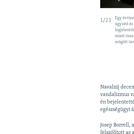
Egy évtize
1/23
ügyvéd és 
legjelentő
miatt össz
mögött tar
Navalnij decem
vandalizmus vá
én bejelentett
egészségügyi á
Josep Borrell, 
felszólított a