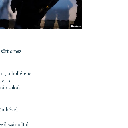
zött orosz
, a holléte is
ivista
után sokak
címkével.
rról számoltak