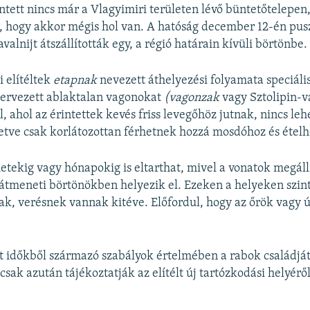
intett nincs már a Vlagyimiri területen lévő büntetőtelepen
, hogy akkor mégis hol van. A hatóság december 12-én pus
valnijt átszállították egy, a régió határain kívüli börtönbe.
i elítéltek
etapnak
nevezett áthelyezési folyamata speciális
 tervezett ablaktalan vagonokat
(vagonzak
vagy Sztolipin-v
, ahol az érintettek kevés friss levegőhöz jutnak, nincs le
letve csak korlátozottan férhetnek hozzá mosdóhoz és ételh
 hetekig vagy hónapokig is eltarthat, mivel a vonatok megáll
átmeneti börtönökben helyezik el. Ezeken a helyeken szin
k, verésnek vannak kitéve. Előfordul, hogy az őrök vagy ú
t időkből származó szabályok értelmében a rabok családját
csak azután tájékoztatják az elítélt új tartózkodási helyérő