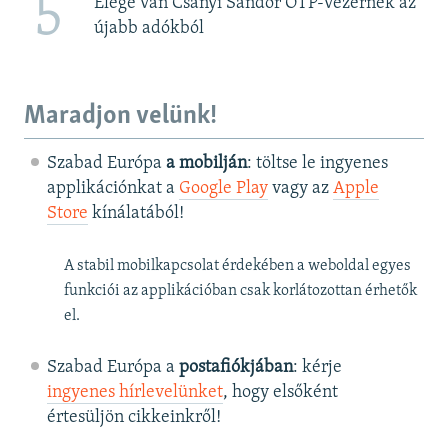
5
Elege van Csányi Sándor OTP-vezérnek az
újabb adókból
Maradjon velünk!
Szabad Európa
a mobilján
: töltse le ingyenes
applikációnkat a
Google Play
vagy az
Apple
Store
kínálatából!
A stabil mobilkapcsolat érdekében a weboldal egyes
funkciói az applikációban csak korlátozottan érhetők
el.
Szabad Európa a
postafiókjában
: kérje
ingyenes hírlevelünket
, hogy elsőként
értesüljön cikkeinkről!