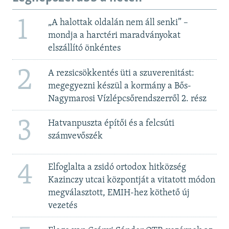
1
„A halottak oldalán nem áll senki” –
mondja a harctéri maradványokat
elszállító önkéntes
2
A rezsicsökkentés üti a szuverenitást:
megegyezni készül a kormány a Bős-
Nagymarosi Vízlépcsőrendszerről 2. rész
3
Hatvanpuszta építői és a felcsúti
számvevőszék
4
Elfoglalta a zsidó ortodox hitközség
Kazinczy utcai központját a vitatott módon
megválasztott, EMIH-hez köthető új
vezetés