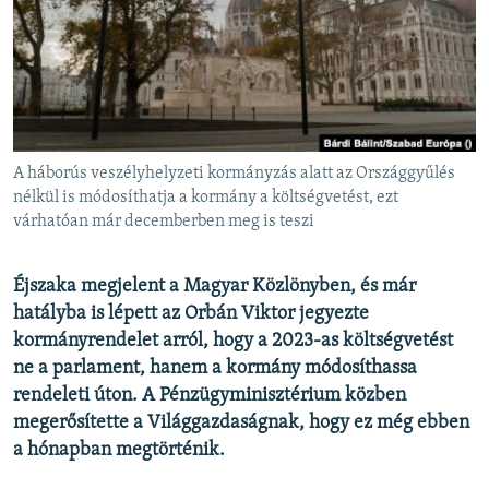
EURÓPAI UNIÓ
VILÁG
KLÍMAVÁLTOZÁS
A MÚLT TANULSÁGAI
A háborús veszélyhelyzeti kormányzás alatt az Országgyűlés
KÖVESSEN MINKET!
nélkül is módosíthatja a kormány a költségvetést, ezt
várhatóan már decemberben meg is teszi
Éjszaka megjelent a Magyar Közlönyben, és már
Valamennyi RFE/RL weboldal
hatályba is lépett az Orbán Viktor jegyezte
kormányrendelet arról, hogy a 2023-as költségvetést
ne a parlament, hanem a kormány módosíthassa
rendeleti úton. A Pénzügyminisztérium közben
megerősítette a Világgazdaságnak, hogy ez még ebben
a hónapban megtörténik.