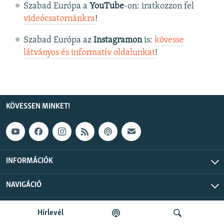
Szabad Európa a
YouTube
-on: iratkozzon fel
videócsatornánkra
!
Szabad Európa az
Instagramon
is:
kövesse
látványos és informatív oldalunkat
! ​
KÖVESSEN MINKET!
INFORMÁCIÓK
NAVIGÁCIÓ
Szabad Európa © 2026 RFE/RL, Inc. Minden jog fenntartva.
Hírlevél