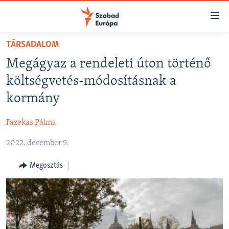
Akadálymentes
mód
Ugrás
TÁRSADALOM
a
NAPIRENDEN
Megágyaz a rendeleti úton történő
fő
AKTUÁLIS
oldalra
költségvetés-módosításnak a
FELIRATKOZÁS
PODCASTOK
Ugrás
kormány
a
VIDEÓK
tartalomjegyzékre
Fazekas Pálma
Spotify
ELEMZŐ
Ugrás
a
2022. december 9.
NER15
Feliratkozás
keresésre
SZABADON
Megosztás
TÁRSADALOM
DEMOKRÁCIA
A PÉNZ NYOMÁBAN