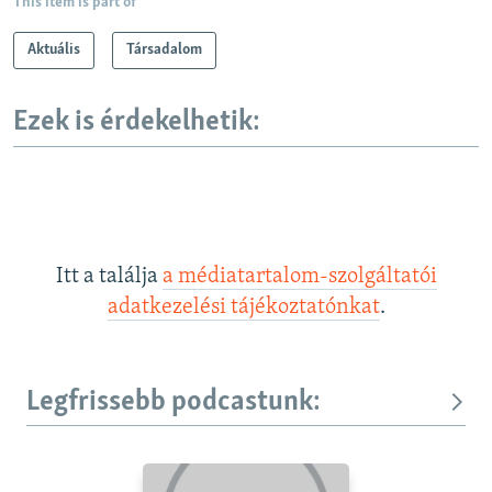
This item is part of
Aktuális
Társadalom
Ezek is érdekelhetik:
Itt a találja
a médiatartalom-szolgáltatói
adatkezelési tájékoztatónkat
.
Legfrissebb podcastunk: