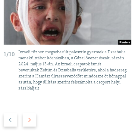
Izraeli tűzben megsebesült palesztin gyermek a Dzsabalia
1/10
menekülttábor kórházában, a Gázai övezet északi részén
2024. május 13-án. Az izraeli csapatok ismét
bevonultak Zeitún és Dzsabalia területére, ahol a hadsereg
szerint a Hamász újraszerveződött mindössze öt hónappal
azután, hogy állítása szerint felszámolta a csoport helyi
zászlóaljait
P
N
r
e
e
x