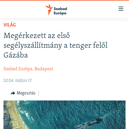
Akadálymentes
mód
Ugrás
VILÁG
a
NAPIRENDEN
Megérkezett az első
fő
AKTUÁLIS
oldalra
segélyszállítmány a tenger felől
FELIRATKOZÁS
PODCASTOK
Ugrás
Gázába
a
VIDEÓK
tartalomjegyzékre
Szabad Európa, Budapest
Spotify
ELEMZŐ
Ugrás
a
2024. május 17.
NER15
Feliratkozás
keresésre
SZABADON
Megosztás
TÁRSADALOM
DEMOKRÁCIA
A PÉNZ NYOMÁBAN