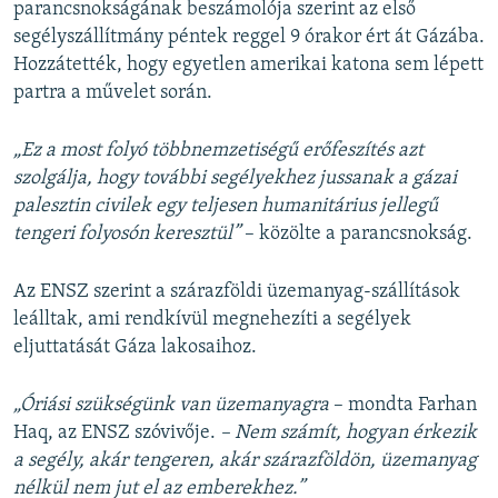
parancsnokságának beszámolója szerint az első
segélyszállítmány péntek reggel 9 órakor ért át Gázába.
Hozzátették, hogy egyetlen amerikai katona sem lépett
partra a művelet során.
„Ez a most folyó többnemzetiségű erőfeszítés azt
szolgálja, hogy további segélyekhez jussanak a gázai
palesztin civilek egy teljesen humanitárius jellegű
tengeri folyosón keresztül”
– közölte a parancsnokság.
Az ENSZ szerint a szárazföldi üzemanyag-szállítások
leálltak, ami rendkívül megnehezíti a segélyek
eljuttatását Gáza lakosaihoz.
„Óriási szükségünk van üzemanyagra
– mondta Farhan
Haq, az ENSZ szóvivője.
– Nem számít, hogyan érkezik
a segély, akár tengeren, akár szárazföldön, üzemanyag
nélkül nem jut el az emberekhez.”