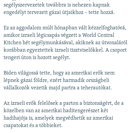
segélyszervezetek továbbra is nehezen kapnak
engedélyt tervezett gázai útjaikhoz – tette hozzá.
Ez az aggodalom múlt hónapban vált kézzelfoghatóvá,
amikor izraeli légicsapás végzett a World Central
Kitchen hét segélymunkásával, akiknek az útvonaláról
korábban egyeztettek izraeli tisztviselőkkel. A csoport
tengeri úton is hozott segélyt.
Biden világossá tette, hogy az amerikai erők nem
lépnek gázai földre, ezért harmadik országbeli
vállalkozók vezetik majd partra a teherautókat.
Az izraeli erők felelősek a parton a biztonságért, de a
közelben van az amerikai haditengerészet két
hadihajója is, amelyek megvédhetik az amerikai
csapatokat és a többieket.