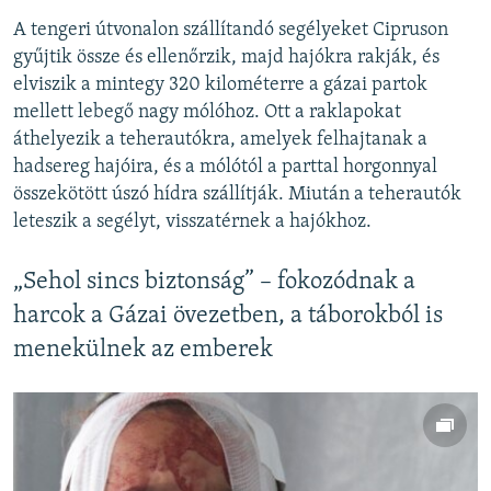
A tengeri útvonalon szállítandó segélyeket Cipruson
gyűjtik össze és ellenőrzik, majd hajókra rakják, és
elviszik a mintegy 320 kilométerre a gázai partok
mellett lebegő nagy mólóhoz. Ott a raklapokat
áthelyezik a teherautókra, amelyek felhajtanak a
hadsereg hajóira, és a mólótól a parttal horgonnyal
összekötött úszó hídra szállítják. Miután a teherautók
leteszik a segélyt, visszatérnek a hajókhoz.
„Sehol sincs biztonság” – fokozódnak a
harcok a Gázai övezetben, a táborokból is
menekülnek az emberek