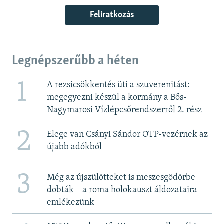
Feliratkozás
Legnépszerűbb a héten
1
A rezsicsökkentés üti a szuverenitást:
megegyezni készül a kormány a Bős-
Nagymarosi Vízlépcsőrendszerről 2. rész
2
Elege van Csányi Sándor OTP-vezérnek az
újabb adókból
3
Még az újszülötteket is meszesgödörbe
dobták – a roma holokauszt áldozataira
emlékezünk