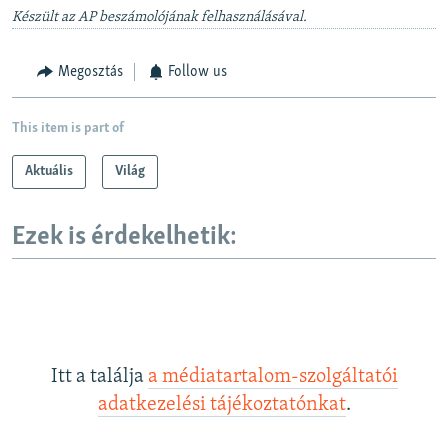
v
t
Készült az AP beszámolójának felhasználásával.
i
s
o
l
Megosztás
Follow us
u
i
s
d
This item is part of
s
e
l
Aktuális
Világ
i
d
Ezek is érdekelhetik:
e
Itt a találja
a médiatartalom-szolgáltatói
adatkezelési tájékoztatónkat
.