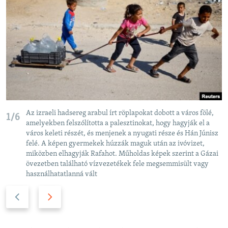
Az izraeli hadsereg arabul írt röplapokat dobott a város fölé,
1/6
amelyekben felszólította a palesztinokat, hogy hagyják el a
város keleti részét, és menjenek a nyugati része és Hán Júnisz
felé. A képen gyermekek húzzák maguk után az ivóvizet,
miközben elhagyják Rafahot. Műholdas képek szerint a Gázai
övezetben található vízvezetékek fele megsemmisült vagy
használhatatlanná vált
P
N
r
e
e
x