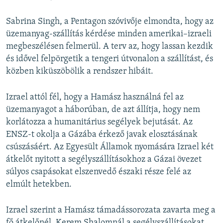
Sabrina Singh, a Pentagon szóvivője elmondta, hogy az
üzemanyag-szállítás kérdése minden amerikai–izraeli
megbeszélésen felmerül. A terv az, hogy lassan kezdik
és idővel felpörgetik a tengeri útvonalon a szállítást, és
közben kiküszöbölik a rendszer hibáit.
Izrael attól fél, hogy a Hamász használná fel az
üzemanyagot a háborúban, de azt állítja, hogy nem
korlátozza a humanitárius segélyek bejutását. Az
ENSZ-t okolja a Gázába érkező javak elosztásának
csúszásáért. Az Egyesült Államok nyomására Izrael két
átkelőt nyitott a segélyszállításokhoz a Gázai övezet
súlyos csapásokat elszenvedő északi része felé az
elmúlt hetekben.
Izrael szerint a Hamász támadássorozata zavarta meg a
fő átkelőnél, Kerem Shalomnál a segélyszállításokat.