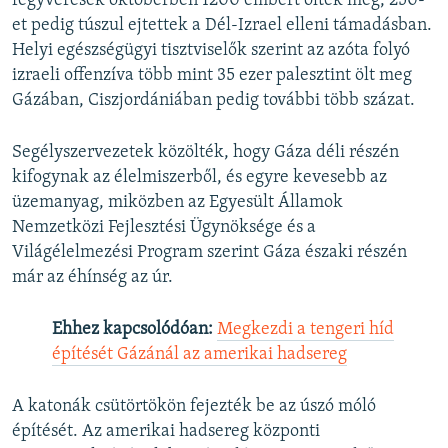
fegyveresek októberben 1200 embert öltek meg, 250-
et pedig túszul ejtettek a Dél-Izrael elleni támadásban.
Helyi egészségügyi tisztviselők szerint az azóta folyó
izraeli offenzíva több mint 35 ezer palesztint ölt meg
Gázában, Ciszjordániában pedig további több százat.
Segélyszervezetek közölték, hogy Gáza déli részén
kifogynak az élelmiszerből, és egyre kevesebb az
üzemanyag, miközben az Egyesült Államok
Nemzetközi Fejlesztési Ügynöksége és a
Világélelmezési Program szerint Gáza északi részén
már az éhínség az úr.
Ehhez kapcsolódóan:
Megkezdi a tengeri híd
építését Gázánál az amerikai hadsereg
A katonák csütörtökön fejezték be az úszó móló
építését. Az amerikai hadsereg központi