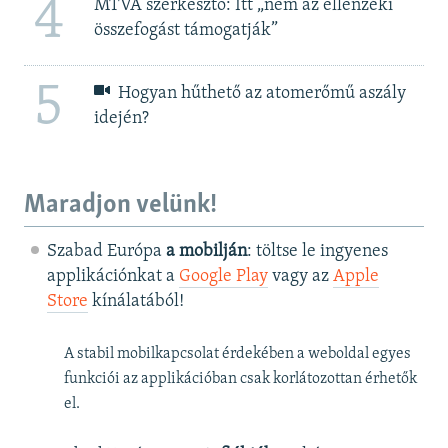
4
MTVA szerkesztő: Itt „nem az ellenzéki
összefogást támogatják”
5
Hogyan hűthető az atomerőmű aszály
idején?
Maradjon velünk!
Szabad Európa
a mobilján
: töltse le ingyenes
applikációnkat a
Google Play
vagy az
Apple
Store
kínálatából!
A stabil mobilkapcsolat érdekében a weboldal egyes
funkciói az applikációban csak korlátozottan érhetők
el.