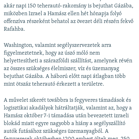
akár napi 150 teherautó-rakomány is bejuthat Gázába,
miközben Izrael a Hamász ellen hét hónapja folyó
offenzíva részeként behatol az övezet déli részén fekvő
Rafahba.
Washington, valamint segélyszervezetek arra
figyelmeztetnek, hogy az úszó móló nem
helyettesítheti a szárazföldi szállítást, amelynek révén
az összes szükséges élelmiszer, víz és üzemanyag
bejuthat Gázába. A háború előtt napi átlagban több
mint ötszáz teherautó érkezett a területre.
A művelet sikerét továbbra is fegyveres támadások és
logisztikai akadályok hátráltatják, valamint az, hogy a
Hamász október 7-i támadása után bevezetett izraeli
blokád miatt egyre nagyobb a hiány a segélyszállító
autók futásához szükséges üzemanyagból. A