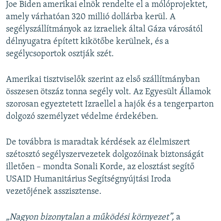
v
t
Joe Biden amerikai elnök rendelte el a mólóprojektet,
i
s
amely várhatóan 320 millió dollárba kerül. A
o
l
segélyszállítmányok az izraeliek által Gáza városától
u
i
délnyugatra épített kikötőbe kerülnek, és a
s
d
segélycsoportok osztják szét.
s
e
l
Amerikai tisztviselők szerint az első szállítmányban
i
összesen ötszáz tonna segély volt. Az Egyesült Államok
d
szorosan egyeztetett Izraellel a hajók és a tengerparton
e
dolgozó személyzet védelme érdekében.
De továbbra is maradtak kérdések az élelmiszert
szétosztó segélyszervezetek dolgozóinak biztonságát
illetően – mondta Sonali Korde, az elosztást segítő
USAID Humanitárius Segítségnyújtási Iroda
vezetőjének asszisztense.
„Nagyon bizonytalan a működési környezet”,
a