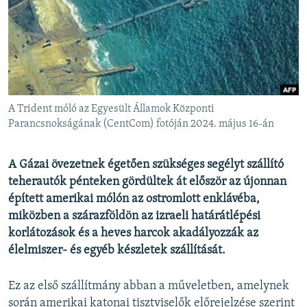
EURÓPAI UNIÓ
VILÁG
KLÍMAVÁLTOZÁS
A MÚLT TANULSÁGAI
A Trident móló az Egyesült Államok Központi
KÖVESSEN MINKET!
Parancsnokságának (CentCom) fotóján 2024. május 16-án
A Gázai övezetnek égetően szükséges segélyt szállító
teherautók pénteken gördültek át először az újonnan
Valamennyi RFE/RL weboldal
épített amerikai mólón az ostromlott enklávéba,
miközben a szárazföldön az izraeli határátlépési
korlátozások és a heves harcok akadályozzák az
élelmiszer- és egyéb készletek szállítását.
Ez az első szállítmány abban a műveletben, amelynek
során amerikai katonai tisztviselők előrejelzése szerint