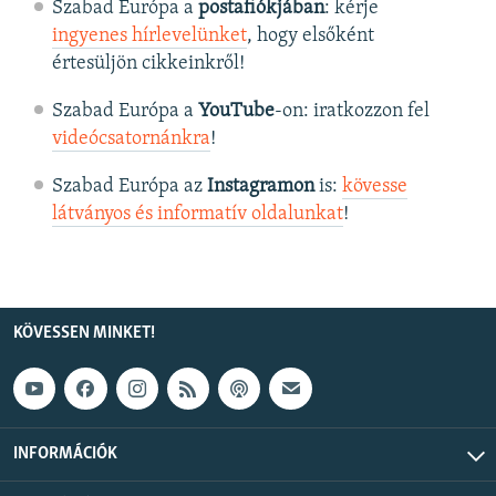
Szabad Európa a
postafiókjában
: kérje
ingyenes hírlevelünket
, hogy elsőként
értesüljön cikkeinkről!
Szabad Európa a
YouTube
-on: iratkozzon fel
videócsatornánkra
!
Szabad Európa az
Instagramon
is:
kövesse
látványos és informatív oldalunkat
! ​
KÖVESSEN MINKET!
INFORMÁCIÓK