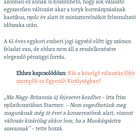
azonban ez annak is köszönhető, hogy sok választó
egyszerűen változást akar a toryk kormányzásának
kaotikus, nyolc év alatt öt miniszterelnököt felvonultató
időszaka után.
A 61 éves egykori emberi jogi ügyvéd előtt így számos
feladat van, de ehhez nem áll a rendelkezésére
elegendő pénzügyi forrás.
Ehhez kapcsolódóan:
Kik a közelgő választás főbb
szereplői az Egyesült Királyságban?
„Ma Nagy-Britannia új fejezetet kezdhet
– írta friss
nyilatkozatában Starmer.
– Nem engedhetünk meg
magunknak még öt évet a konzervatívok alatt, viszont
változás kizárólag akkor lesz, ha a Munkáspártra
szavaznak”
– tette hozzá.