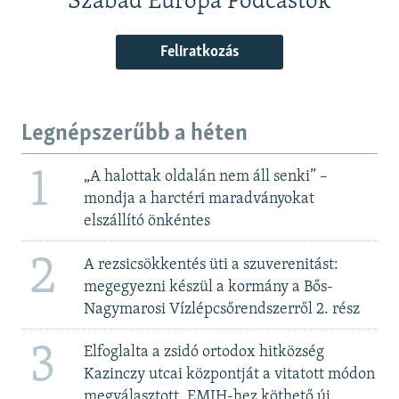
Szabad Európa Podcastok
Feliratkozás
Legnépszerűbb a héten
1
„A halottak oldalán nem áll senki” –
mondja a harctéri maradványokat
elszállító önkéntes
2
A rezsicsökkentés üti a szuverenitást:
megegyezni készül a kormány a Bős-
Nagymarosi Vízlépcsőrendszerről 2. rész
3
Elfoglalta a zsidó ortodox hitközség
Kazinczy utcai központját a vitatott módon
megválasztott, EMIH-hez köthető új