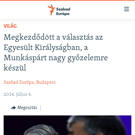
Akadálymentes
mód
Ugrás
VILÁG
a
NAPIRENDEN
Megkezdődött a választás az
fő
AKTUÁLIS
oldalra
Egyesült Királyságban, a
FELIRATKOZÁS
PODCASTOK
Ugrás
Munkáspárt nagy győzelemre
a
VIDEÓK
készül
tartalomjegyzékre
Spotify
ELEMZŐ
Ugrás
Szabad Európa, Budapest
a
NER15
Feliratkozás
keresésre
2024. július 4.
SZABADON
TÁRSADALOM
Megosztás
DEMOKRÁCIA
A PÉNZ NYOMÁBAN