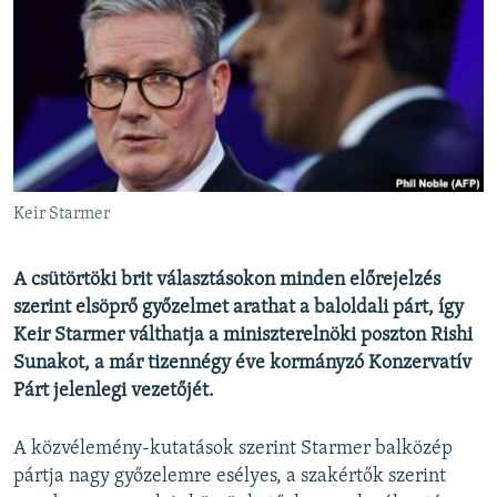
EURÓPAI UNIÓ
VILÁG
KLÍMAVÁLTOZÁS
A MÚLT TANULSÁGAI
KÖVESSEN MINKET!
Keir Starmer
A csütörtöki brit választásokon minden előrejelzés
Valamennyi RFE/RL weboldal
szerint elsöprő győzelmet arathat a baloldali párt, így
Keir Starmer válthatja a miniszterelnöki poszton Rishi
Sunakot, a már tizennégy éve kormányzó Konzervatív
Párt jelenlegi vezetőjét.
A közvélemény-kutatások szerint Starmer balközép
pártja nagy győzelemre esélyes, a szakértők szerint