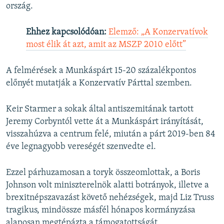
ország.
Ehhez kapcsolódóan:
Elemző: „A Konzervatívok
most élik át azt, amit az MSZP 2010 előtt”
A felmérések a Munkáspárt 15-20 százalékpontos
előnyét mutatják a Konzervatív Párttal szemben.
Keir Starmer a sokak által antiszemitának tartott
Jeremy Corbyntól vette át a Munkáspárt irányítását,
visszahúzva a centrum felé, miután a párt 2019-ben 84
éve legnagyobb vereségét szenvedte el.
Ezzel párhuzamosan a toryk összeomlottak, a Boris
Johnson volt miniszterelnök alatti botrányok, illetve a
brexitnépszavazást követő nehézségek, majd Liz Truss
tragikus, mindössze másfél hónapos kormányzása
alaposan megtépázta a támogatottságát.