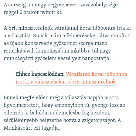
Az ország mintegy negyvenezer szavazóhelyisége
reggel 6 órakor nyitott ki.
A brit miniszterelnök váratlanul korai időpontra írta ki
a választást. Sunak mára a felméréseket látva szakított
az újabb konzervatív győzelmet szorgalmazó
retorikájával, kampányában inkább a túl nagy
munkáspárti győzelem veszélyeit hangoztatja.
Ehhez kapcsolódóan:
Váratlanul korai időpontra
írta ki a választásokat a brit miniszterelnök
Ennek megfelelően még a választás napján is arra
figyelmeztetett, hogy amennyiben túl gyenge lesz az
ellenzék, a baloldal adóemelésbe fog kezdeni,
sérülékenyebb helyzetbe hozva a szigetországot. A
Munkáspárt ezt tagadja.