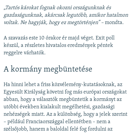
„Tartós károkat fognak okozni országunknak és
gazdaságunknak, akárcsak legutóbb, amikor hatalmon
voltak. Ne hagyják, hogy ez megtörténjen” –
mondta.
A szavazás este 10 órakor ér majd véget. Exit poll
készül, a részletes hivatalos eredmények péntek
reggelre várhatók.
A kormány megbüntetése
Ha hinni lehet a friss közvélemény-kutatásoknak, az
Egyesült Királyság követni fog más európai országokat
abban, hogy a választók megbüntetik a kormányt az
utóbbi években kialakult megélhetési, gazdasági
nehézségek miatt. Az a különbség, hogy a jelek szerint
– például Franciaországgal ellentétben – nem a
szélsőjobb, hanem a baloldal felé fog fordulni az