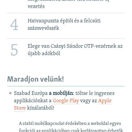
vezetés
4
Hatvanpuszta építői és a felcsúti
számvevőszék
5
Elege van Csányi Sándor OTP-vezérnek az
újabb adókból
Maradjon velünk!
Szabad Európa
a mobilján
: töltse le ingyenes
applikációnkat a
Google Play
vagy az
Apple
Store
kínálatából!
A stabil mobilkapcsolat érdekében a weboldal egyes
funkciói az applikációban csak korlátozottan érhetők