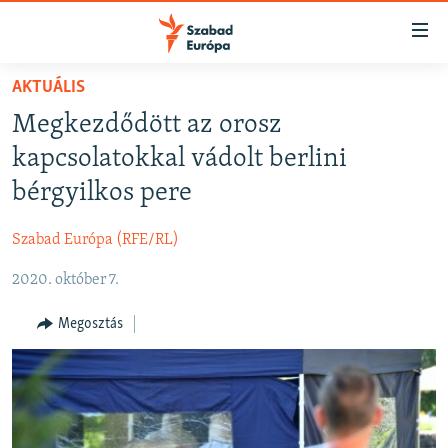
Akadálymentes
mód
Ugrás
AKTUÁLIS
a
NAPIRENDEN
Megkezdődött az orosz
fő
AKTUÁLIS
oldalra
kapcsolatokkal vádolt berlini
FELIRATKOZÁS
PODCASTOK
Ugrás
bérgyilkos pere
a
VIDEÓK
tartalomjegyzékre
Szabad Európa (RFE/RL)
Spotify
ELEMZŐ
Ugrás
a
2020. október 7.
NER15
Feliratkozás
keresésre
SZABADON
Megosztás
TÁRSADALOM
DEMOKRÁCIA
A PÉNZ NYOMÁBAN