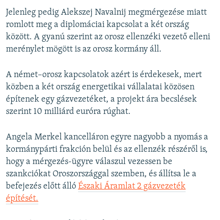
Jelenleg pedig Alekszej Navalnij megmérgezése miatt
romlott meg a diplomáciai kapcsolat a két ország
között. A gyanú szerint az orosz ellenzéki vezető elleni
merénylet mögött is az orosz kormány áll.
A német–orosz kapcsolatok azért is érdekesek, mert
közben a két ország energetikai vállalatai közösen
építenek egy gázvezetéket, a projekt ára becslések
szerint 10 milliárd euróra rúghat.
Angela Merkel kancelláron egyre nagyobb a nyomás a
kormánypárti frakción belül és az ellenzék részéről is,
hogy a mérgezés-ügyre válaszul vezessen be
szankciókat Oroszországgal szemben, és állítsa le a
befejezés előtt álló
Északi Áramlat 2 gázvezeték
építését.