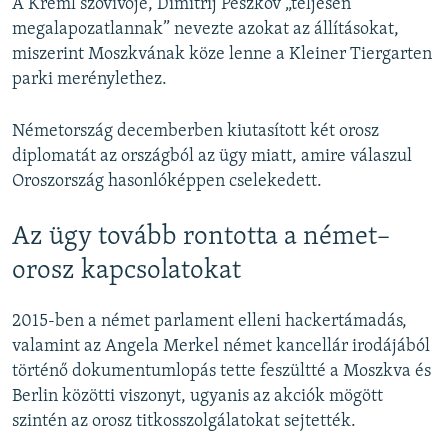
A Kreml szóvivője, Dimitrij Peszkov „teljesen
megalapozatlannak” nevezte azokat az állításokat,
miszerint Moszkvának köze lenne a Kleiner Tiergarten
parki merénylethez.
Németország decemberben kiutasított két orosz
diplomatát az országból az ügy miatt, amire válaszul
Oroszország hasonlóképpen cselekedett.
Az ügy tovább rontotta a német–
orosz kapcsolatokat
2015-ben a német parlament elleni hackertámadás,
valamint az Angela Merkel német kancellár irodájából
történő dokumentumlopás tette feszültté a Moszkva és
Berlin közötti viszonyt, ugyanis az akciók mögött
szintén az orosz titkosszolgálatokat sejtették.