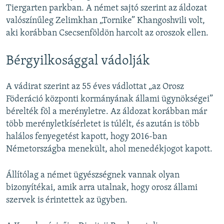
Tiergarten parkban. A német sajtó szerint az áldozat
valószínűleg Zelimkhan „Tornike” Khangoshvili volt,
aki korábban Csecsenföldön harcolt az oroszok ellen.
Bérgyilkosággal vádolják
A vádirat szerint az 55 éves vádlottat „az Orosz
Föderáció központi kormányának állami ügynökségei”
bérelték föl a merényletre. Az áldozat korábban már
több merényletkísérletet is túlélt, és azután is több
halálos fenyegetést kapott, hogy 2016-ban
Németországba menekült, ahol menedékjogot kapott.
Állítólag a német ügyészségnek vannak olyan
bizonyítékai, amik arra utalnak, hogy orosz állami
szervek is érintettek az ügyben.