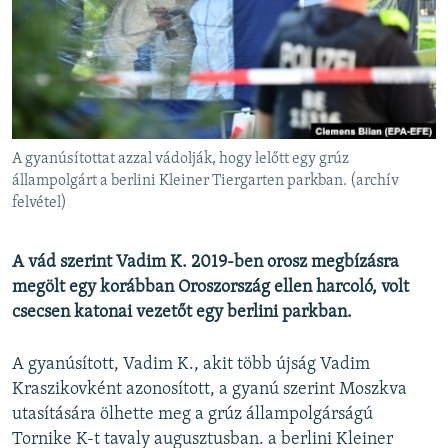
EURÓPAI UNIÓ
VILÁG
KLÍMAVÁLTOZÁS
A MÚLT TANULSÁGAI
A gyanúsítottat azzal vádolják, hogy lelőtt egy grúz
KÖVESSEN MINKET!
állampolgárt a berlini Kleiner Tiergarten parkban. (archív
felvétel)
A vád szerint Vadim K. 2019-ben orosz megbízásra
Valamennyi RFE/RL weboldal
megölt egy korábban Oroszország ellen harcoló, volt
csecsen katonai vezetőt egy berlini parkban.
A gyanúsított, Vadim K., akit több újság Vadim
Kraszikovként azonosított, a gyanú szerint Moszkva
utasítására ölhette meg a grúz állampolgárságú
Tornike K-t tavaly augusztusban. a berlini Kleiner