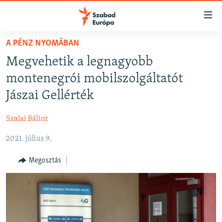
Akadálymentes
mód
Ugrás
A PÉNZ NYOMÁBAN
a
NAPIRENDEN
Megvehetik a legnagyobb
fő
AKTUÁLIS
oldalra
montenegrói mobilszolgáltatót
FELIRATKOZÁS
PODCASTOK
Ugrás
Jászai Gellérték
a
VIDEÓK
tartalomjegyzékre
Szalai Bálint
Spotify
ELEMZŐ
Ugrás
a
2021. július 9.
NER15
Feliratkozás
keresésre
SZABADON
Megosztás
TÁRSADALOM
DEMOKRÁCIA
A PÉNZ NYOMÁBAN