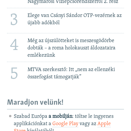
Nagymarosi Vízlépcsőrendszerről 2. rész
3
Elege van Csányi Sándor OTP-vezérnek az
újabb adókból
4
Még az újszülötteket is meszesgödörbe
dobták – a roma holokauszt áldozataira
emlékezünk
5
MTVA szerkesztő: Itt „nem az ellenzéki
összefogást támogatják”
Maradjon velünk!
Szabad Európa
a mobilján
: töltse le ingyenes
applikációnkat a
Google Play
vagy az
Apple