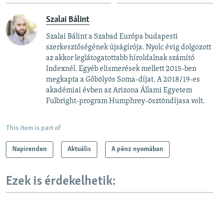
Szalai Bálint
Szalai Bálint a Szabad Európa budapesti
szerkesztőségének újságírója. Nyolc évig dolgozott
az akkor leglátogatottabb híroldalnak számító
Indexnél. Egyéb elismerések mellett 2015-ben
megkapta a Gőbölyös Soma-díjat. A 2018/19-es
akadémiai évben az Arizona Állami Egyetem
Fulbright-program Humphrey-ösztöndíjasa volt.
This item is part of
Napirenden
Aktuális
A pénz nyomában
Ezek is érdekelhetik: