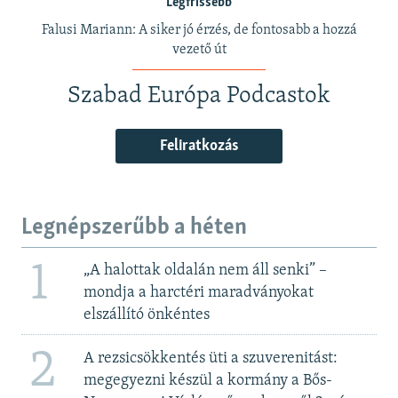
Legfrissebb
Falusi Mariann: A siker jó érzés, de fontosabb a hozzá
vezető út
Szabad Európa Podcastok
Feliratkozás
Legnépszerűbb a héten
1
„A halottak oldalán nem áll senki” –
mondja a harctéri maradványokat
elszállító önkéntes
2
A rezsicsökkentés üti a szuverenitást:
megegyezni készül a kormány a Bős-