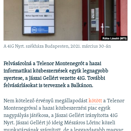
EURÓPAI UNIÓ
VILÁG
KLÍMAVÁLTOZÁS
A MÚLT TANULSÁGAI
A 4iG Nyrt. székháza Budapesten, 2021. március 30-án
KÖVESSEN MINKET!
Felvásárolná a Telenor Montenegrót a hazai
informatikai közbeszerzések egyik legnagyobb
nyertese, a Jászai Gellért vezette 4iG. További
Valamennyi RFE/RL weboldal
felvásárlásokat is terveznek a Balkánon.
Nem kötelező érvényű megállapodást
kötött
a Telenor
Montenegróval a hazai közbeszerzési piac egyik
nagypályás játékosa, a Jászai Gellért irányította 4iG
Nyrt. Jászai Gellért jó ideig Mészáros Lőrinc közeli
munkatársának számított, de a leggazdagabb magyar