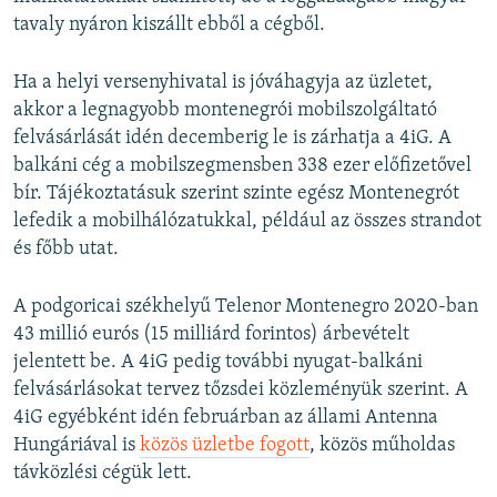
tavaly nyáron kiszállt ebből a cégből.
Ha a helyi versenyhivatal is jóváhagyja az üzletet,
akkor a legnagyobb montenegrói mobilszolgáltató
felvásárlását idén decemberig le is zárhatja a 4iG. A
balkáni cég a mobilszegmensben 338 ezer előfizetővel
bír. Tájékoztatásuk szerint szinte egész Montenegrót
lefedik a mobilhálózatukkal, például az összes strandot
és főbb utat.
A podgoricai székhelyű Telenor Montenegro 2020-ban
43 millió eurós (15 milliárd forintos) árbevételt
jelentett be. A 4iG pedig további nyugat-balkáni
felvásárlásokat tervez tőzsdei közleményük szerint. A
4iG egyébként idén februárban az állami Antenna
Hungáriával is
közös üzletbe fogott
, közös műholdas
távközlési cégük lett.