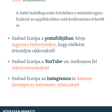
Store
kínálatából!
A stabil mobilkapcsolat érdekében a weboldal egyes
funkciói az applikációban csak korlátozottan érhetők
el.
Szabad Európa a
postafiókjában
: kérje
ingyenes hírlevelünket
, hogy elsőként
értesüljön cikkeinkről!
Szabad Európa a
YouTube
-on: iratkozzon fel
videócsatornánkra
!
Szabad Európa az
Instagramon
is:
kövesse
látványos és informatív oldalunkat
! ​
KÖVESSEN MINKET!