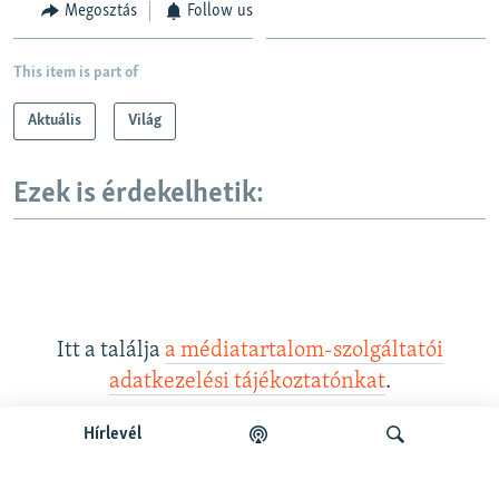
Megosztás
Follow us
This item is part of
Aktuális
Világ
Ezek is érdekelhetik:
Itt a találja
a médiatartalom-szolgáltatói
adatkezelési tájékoztatónkat
.
Hírlevél
Legfrissebb podcastunk: