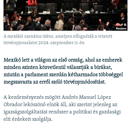
EURÓPAI UNIÓ
VILÁG
KLÍMAVÁLTOZÁS
A MÚLT TANULSÁGAI
A mexikói szenátus ülése, amelyen elfogadták a vitatott
törvényjavaslatot 2024. szeptember 11-én
KÖVESSEN MINKET!
Mexikó lett a világon az első ország, ahol az emberek
minden szinten közvetlenül választják a bírákat,
miután a parlament szerdán kétharmados többséggel
Valamennyi RFE/RL weboldal
megszavazta az erről szóló törvénymódosítást.
A kezdeményezés mögött Andrés Manuel López
Obrador leköszönő elnök áll, aki szerint jelenleg az
igazságszolgáltatási rendszer a politikai és gazdasági
elit érdekeit szolgálja.