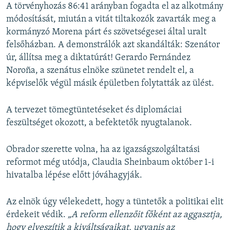
A törvényhozás 86:41 arányban fogadta el az alkotmány
módosítását, miután a vitát tiltakozók zavarták meg a
kormányzó Morena párt és szövetségesei által uralt
felsőházban. A demonstrálók azt skandálták: Szenátor
úr, állítsa meg a diktatúrát! Gerardo Fernández
Noroña, a szenátus elnöke szünetet rendelt el, a
képviselők végül másik épületben folytatták az ülést.
A tervezet tömegtüntetéseket és diplomáciai
feszültséget okozott, a befektetők nyugtalanok.
Obrador szerette volna, ha az igazságszolgáltatási
reformot még utódja, Claudia Sheinbaum október 1-i
hivatalba lépése előtt jóváhagyják.
Az elnök úgy vélekedett, hogy a tüntetők a politikai elit
érdekeit védik.
„A reform ellenzőit főként az aggasztja,
hogy elveszítik a kiváltságaikat, ugyanis az