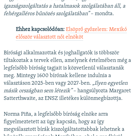
igazságszolgáltatás a hatalmasok szolgálatában áll, a
fehérgalléros bűnözés szolgálatában”
– mondta.
Ehhez kapcsolódóan:
Elsöprő győzelem: Mexikó
először választott női elnököt
Bírósági alkalmazottak és joghallgatók is többször
tiltakoztak a tervek ellen, amelynek értelmében még a
legfelsőbb bíróság tagjait is közvetlenül választanák
meg. Mintegy 1600 bírónak kellene indulnia a
választáson 2025-ben vagy 2027-ben.
„Ilyen egyetlen
másik országban sem létezik”
– hangsúlyozta Margaret
Satterthwaite, az ENSZ illetékes különmegbízottja.
Norma Piña, a legfelsőbb bíróság elnöke arra
figyelmeztetett az ügy kapcsán, hogy az így
megválasztott bírák kiszolgáltatottabbak lehetnek a