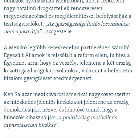
bűnözők nyomásának Mexikóban, ahol a rendkívül
nagy hatalmú drogkartellek rendszeresen
megvesztegetéssel és megfélemlítéssel befolyásolják a
tisztségviselőket.
„Az igazságszolgáltatás lerombolása
nem a jövő útja”
– szögezte le.
A Mexikó legfőbb kereskedelmi partnerének számító
Egyesült Államok is felszólalt a reform ellen, felhíva a
figyelmet arra, hogy ez veszélyt jelentene a két ország
közötti gazdasági kapcsolatokra, valamint a befektetői
bizalom gyengülését eredményezheti.
Ken Salazar mexikóvárosi amerikai nagykövet szerint
az intézkedés jelentős kockázatot jelentene az ország
demokráciájára nézve, és lehetővé tenné, hogy a
bűnözők kihasználják
„a politikailag motivált és
tapasztalatlan bírákat”.