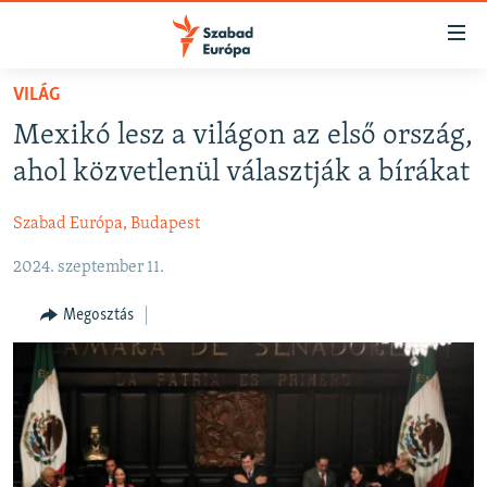
Akadálymentes
mód
Ugrás
VILÁG
a
NAPIRENDEN
Mexikó lesz a világon az első ország,
fő
AKTUÁLIS
oldalra
ahol közvetlenül választják a bírákat
FELIRATKOZÁS
PODCASTOK
Ugrás
a
Szabad Európa, Budapest
VIDEÓK
tartalomjegyzékre
Spotify
2024. szeptember 11.
ELEMZŐ
Ugrás
a
NER15
Megosztás
Feliratkozás
keresésre
SZABADON
TÁRSADALOM
DEMOKRÁCIA
A PÉNZ NYOMÁBAN