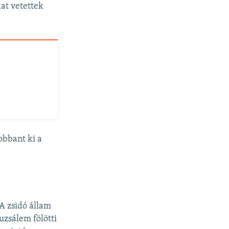
at vetettek
obbant ki a
 A zsidó állam
uzsálem fölötti