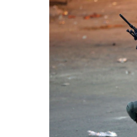
EURÓPAI UNIÓ
VILÁG
KLÍMAVÁLTOZÁS
A MÚLT TANULSÁGAI