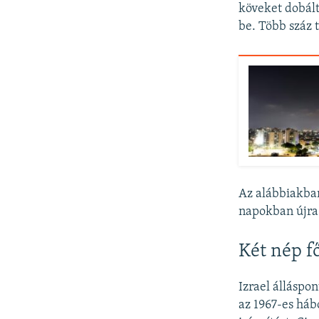
köveket dobál
be. Több száz 
Az alábbiakban
napokban újra 
Két nép f
Izrael álláspon
az 1967-es háb