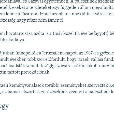
szjordániával és Gázával egyetemben. A palesztinok azonban
telik ezeket a területeket egy független állam megalapít
em lenne a fővárosa. Izrael azonban annektálta a város kele
özösség nagy része nem ismer el.
em hovatartozása azóta is a (már közel tíz éve befagyott) 
obb akadálya.
ájusban ünnepelték a Jeruzsálem-napot, az 1967-es győze
múlt években többször előfordult, hogy izraeli vallási fun
 nacionalisták vonultak végig az óváros sűrűn lakott muszl
ztin tartott provokációnak.
raeli keményvonalasok további eseményeket szerveztek Ke
 ez hamar elszórt összetűzésekhez vezetett a palesztinokk
egy