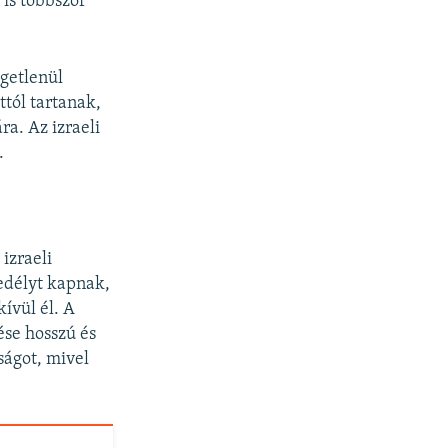
is többször
ggetlenül
ttól tartanak,
ra. Az izraeli
.
izraeli
gedélyt kapnak,
ívül él. A
ése hosszú és
ságot, mivel