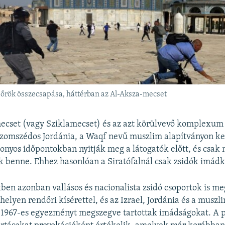
dőrök összecsapása, háttérban az Al-Aksza-mecset
ecset (vagy Sziklamecset) és az azt körülvevő komplexu
szomszédos Jordánia, a Waqf nevű muszlim alapítványon ke
zonyos időpontokban nyitják meg a látogatók előtt, és csa
 benne. Ehhez hasonlóan a Siratófalnál csak zsidók imád
ben azonban vallásos és nacionalista zsidó csoportok is me
helyen rendőri kísérettel, és az Izrael, Jordánia és a muszl
i 1967-es egyezményt megszegve tartottak imádságokat. A 