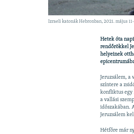
Izraeli katonák Hebronban, 2021. május 11
Hetek óta napi
rendőrökkel Je
helyeinek otth
epicentrumáb
Jeruzsálem, a 
színtere a zsi
konfliktus egy
a vallási szem
időszakában. A
Jeruzsálem kele
Hétfőre már ny