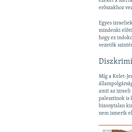
ezeket a szert
erőszakhoz vez
Egyes izraeliek
mindenki előtt 
hogy ez indokot
vezetők szinté
Diszkrimi
Míg a Kelet-Je
állampolgárság
amit az izrael
palesztinok is
bizonytalan ki
nem ismerik el