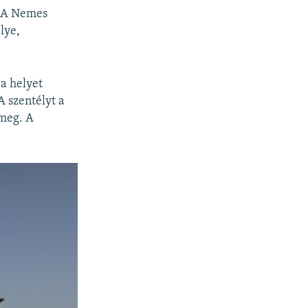
. A Nemes
lye,
 a helyet
 szentélyt a
 meg. A