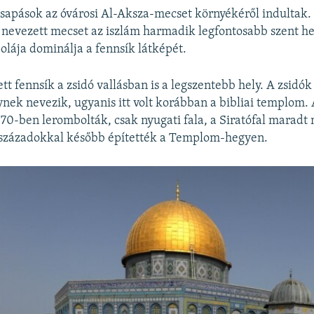
csapások az óvárosi Al-Aksza-mecset környékéről indultak
 nevezett mecset az iszlám harmadik legfontosabb szent he
olája dominálja a fennsík látképét.
ett fennsík a zsidó vallásban is a legszentebb hely. A zsidók
k nevezik, ugyanis itt volt korábban a bibliai templom. A
 70-ben lerombolták, csak nyugati fala, a Siratófal maradt
századokkal később építették a Templom-hegyen.