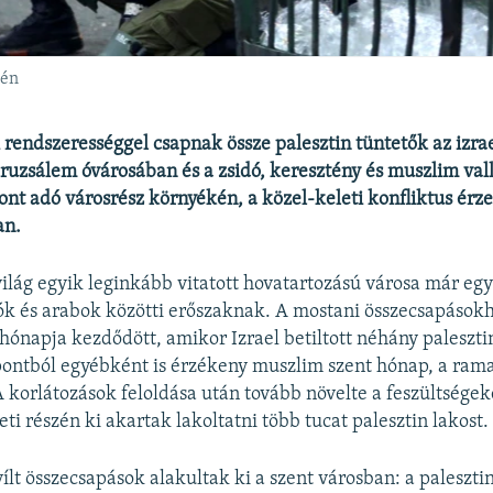
-én
 rendszerességgel csapnak össze palesztin tüntetők az izrae
ruzsálem óvárosában és a zsidó, keresztény és muszlim vall
ont adó városrész környékén, a közel-keleti konfliktus érz
an.
világ egyik leginkább vitatott hovatartozású városa már eg
dók és arabok közötti erőszaknak. A mostani összecsapások
 hónapja kezdődött, amikor Izrael betiltott néhány paleszt
pontból egyébként is érzékeny muszlim szent hónap, a ra
 korlátozások feloldása után tovább növelte a feszültségek
ti részén ki akartak lakoltatni több tucat palesztin lakost.
ílt összecsapások alakultak ki a szent városban: a paleszti