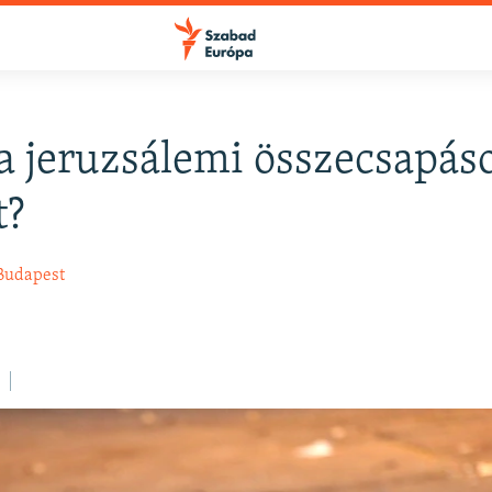
 a jeruzsálemi összecsapás
FELIRATKOZÁS
t?
Apple Podcasts
Budapest
Spotify
Feliratkozás