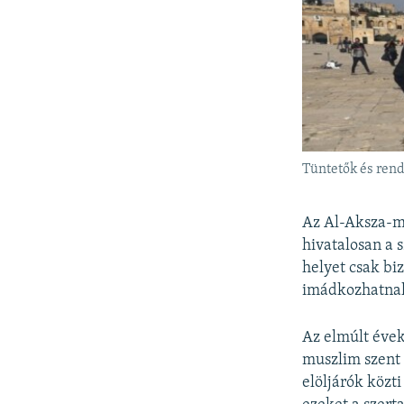
Tüntetők és ren
Az Al-Aksza-m
hivatalosan a 
helyet csak bi
imádkozhatnak
Az elmúlt évek
muszlim szent 
elöljárók közt