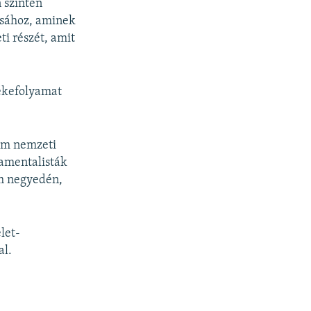
 szintén
ásához, aminek
ti részét, amit
békefolyamat
lem nemzeti
damentalisták
im negyedén,
let-
al.