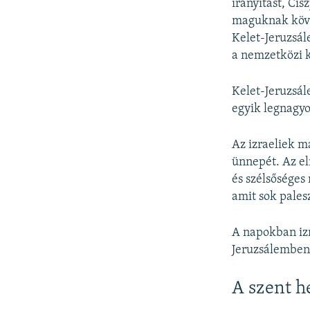
irányítást, Ci
maguknak köve
Kelet-Jeruzsál
a nemzetközi k
Kelet-Jeruzsál
egyik legnagy
Az izraeliek m
ünnepét. Az el
és szélsőséges
amit sok pales
A napokban iz
Jeruzsálemben,
A szent h