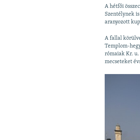
A hétfői össze
Szentélynek is
aranyozott kup
A fallal körülv
Templom-hegyne
rómaiak Kr. u.
mecseteket év