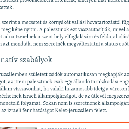
artásokat provokációként értékelik, amelyek már korábban 
ettek.
 szerint a mecsetet és környékét vallási hovatartozástól fü
meg kéne nyitni. A palesztinok ezt visszautasítják, mivel a
 adna Izraelnek a szent hely elfoglalására és feldarabolásá
n azt mondták, nem szeretnék megváltoztatni a status quót
natív szabályok
ruzsálemben született zsidók automatikusan megkapják az 
ot, az itteni palesztinok csak egy állandó tartózkodási en
i állam visszavonhat, ha valaki huzamosabb ideig a városon k
 kérhetnek izraeli állampolgárságot, de az útlevél megszerz
menetelű folyamat. Sokan nem is szeretnének állampolgár
 az izraeli fennhatóságot Kelet-Jeruzsálem felett.