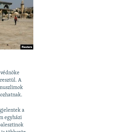
m védnöke
resztül. A
k muszlimok
kozhatnak.
gjelentek a
im egyházi
palesztinok