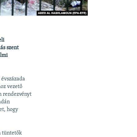
li
ás szent
elmi
y évszázada
hoz vezető
in rendezvényt
madán
et, hogy
n tüntetők