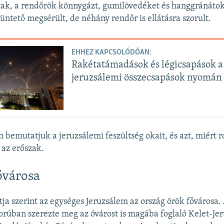
tak, a rendőrök könnygázt, gumilövedéket és hanggránátok
tüntető megsérült, de néhány rendőr is ellátásra szorult.
EHHEZ KAPCSOLÓDÓAN:
Rakétatámadások és légicsapások a
jeruzsálemi összecsapások nyomán
 bemutatjuk a jeruzsálemi feszültség okait, és azt, miért r
az erőszak.
ővárosa
tja szerint az egységes Jeruzsálem az ország örök fővárosa.
orúban szerezte meg az óvárost is magába foglaló Kelet-Jer