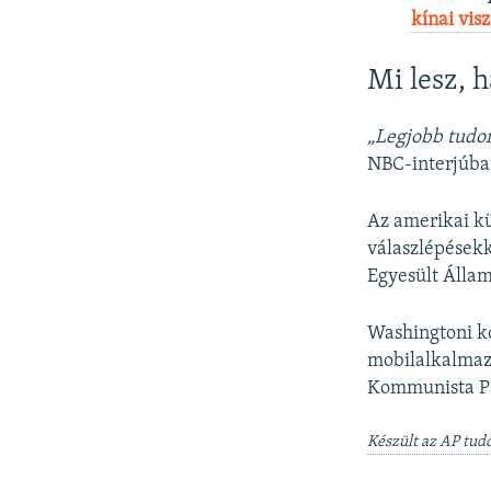
kínai vis
Mi lesz, h
„Legjobb tudom
NBC-interjúba
Az amerikai kü
válaszlépésekk
Egyesült Állam
Washingtoni ko
mobilalkalmazá
Kommunista Pá
Készült az AP tudó