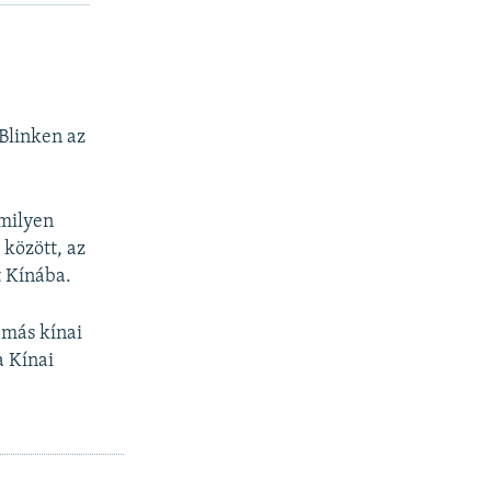
Blinken az
 milyen
 között, az
t Kínába.
 más kínai
a Kínai