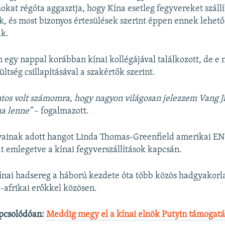
okat régóta aggasztja, hogy Kína esetleg fegyvereket szállí
, és most bizonyos értesülések szerint éppen ennek lehető
k.
 egy nappal korábban kínai kollégájával találkozott, de e
ültség csillapításával a szakértők szerint.
tos volt számomra, hogy nagyon világosan jelezzem Vang J
a lenne”
– fogalmazott.
yainak adott hangot Linda Thomas-Greenfield amerikai E
lat emlegetve a kínai fegyverszállítások kapcsán.
kínai hadsereg a háború kezdete óta több közös hadgyakorlat
l-afrikai erőkkel közösen.
pcsolódóan:
Meddig megy el a kínai elnök Putyin támogat