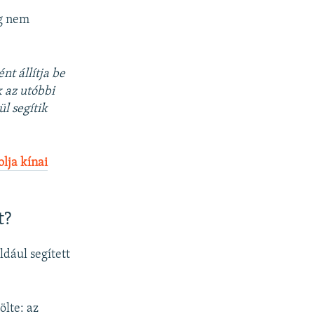
ég nem
nt állítja be
 az utóbbi
l segítik
lja kínai
t?
ldául segített
lte: az