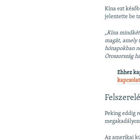
Kína ezt későb
jelentette be t
„Kína mindkét 
magát, amely t
hónapokban nem
Oroszország há
Ehhez ka
kapcsolat
Felszerel
Peking eddig re
megakadályozni
Az amerikai kü