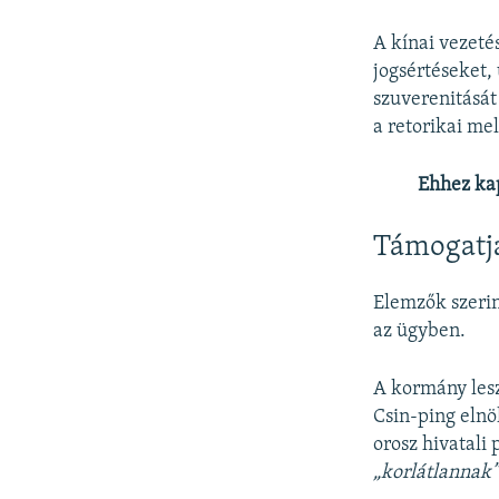
A kínai vezetés
jogsértéseket,
szuverenitását 
a retorikai mel
Ehhez ka
Támogatja
Elemzők szerin
az ügyben.
A kormány lesz
Csin-ping elnö
orosz hivatali
„korlátlannak