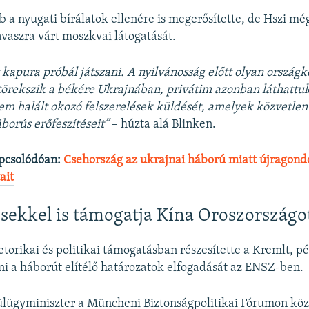
b a nyugati bírálatok ellenére is megerősítette, de Hszi m
avaszra várt moszkvai látogatását.
kapura próbál játszani. A nyilvánosság előtt olyan országké
örekszik a békére Ukrajnában, privátim azonban láthattuk
 halált okozó felszerelések küldését, amelyek közvetlenü
borús erőfeszítéseit”
– húzta alá Blinken.
pcsolódóan:
Csehország az ukrajnai háború miatt újragondo
ait
ésekkel is támogatja Kína Oroszországo
torikai és politikai támogatásban részesítette a Kremlt, pé
 a háborút elítélő határozatok elfogadását az ENSZ-ben.
lügyminiszter a Müncheni Biztonságpolitikai Fórumon közö