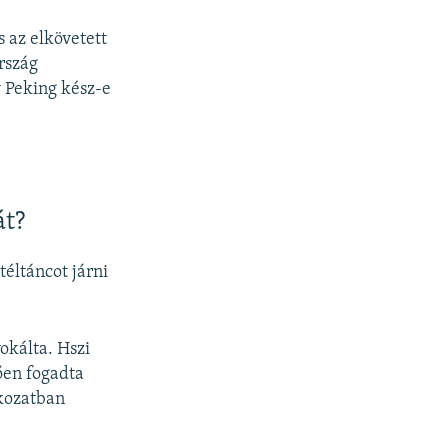
s az elkövetett
rszág
y Peking kész-e
át?
éltáncot járni
okálta. Hszi
ően fogadta
tkozatban