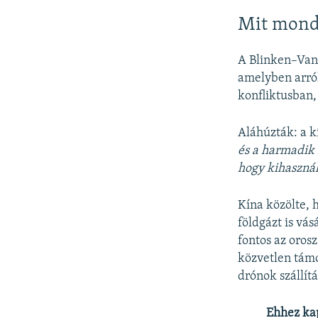
Mit mond
A Blinken–Vang
amelyben arról
konfliktusban,
Aláhúzták: a k
és a harmadik 
hogy kihasználj
Kína közölte, 
földgázt is vá
fontos az oros
közvetlen támo
drónok szállítá
Ehhez ka