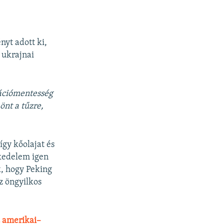
yt adott ki,
 ukrajnai
tációmentesség
 önt a tűzre,
így kőolajat és
skedelem igen
k, hogy Peking
z öngyilkos
z amerikai–