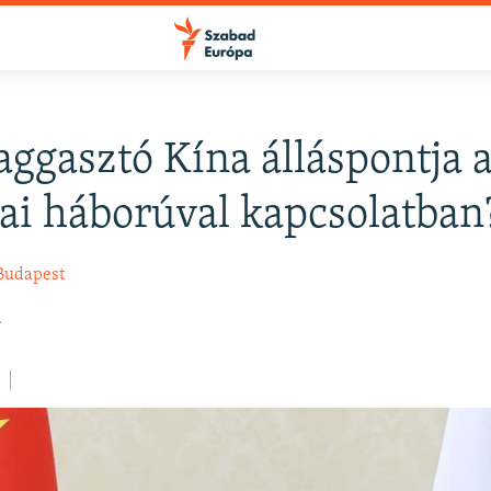
aggasztó Kína álláspontja 
FELIRATKOZÁS
ai háborúval kapcsolatban
Apple Podcasts
Budapest
.
Spotify
Feliratkozás