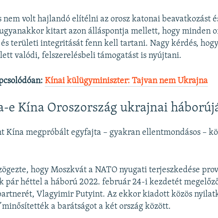
 nem volt hajlandó elítélni az orosz katonai beavatkozást é
 ugyanakkor kitart azon álláspontja mellett, hogy minden o
és területi integritását fenn kell tartani. Nagy kérdés, hog
lett valódi, felszerelésbeli támogatást is nyújtani.
pcsolódóan:
Kínai külügyminiszter: Tajvan nem Ukrajna
-e Kína Oroszország ukrajnai háborúj
t Kína megpróbált egyfajta – gyakran ellentmondásos – köt
ögezte, hogy Moszkvát a NATO nyugati terjeszkedése prov
k pár héttel a háború 2022. február 24-i kezdetét megelőz
 partnerét, Vlagyimir Putyint. Az ekkor kiadott közös nyila
”
minősítették a barátságot a két ország között.