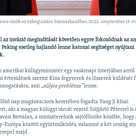
 orosz elnök az üzbegisztáni Szamarkandban 2022. szeptember 15-é
l az invázió megindítását követően egyre fokozódnak az am
 Peking esetleg hajlandó lenne katonai segítséget nyújtani
k.
 amerikai külügyminiszter egy vasárnapi interjúban arról 
si értesülések szerint Kína fegyverek és lőszerek küldését f
támogatására, ami
„súlyos probléma”
lenne.
lőző nap magánvacsora keretében fogadta Vang Ji kínai
t, aki a magyar külügyi tárcát vezető Szijjártó Péterrel is 
vasi Bertalan, a miniszterelnök sajtófőnöke közölte, hogy
p-Európa közötti együttműködés, valamint a két ország str
erepel majd.