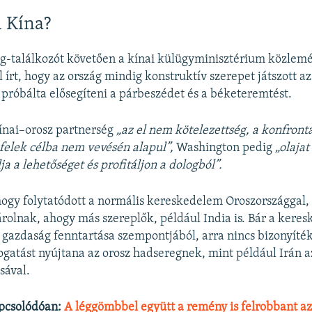
 Kína?
-találkozót követően a kínai külügyminisztérium közlemén
 írt, hogy az ország mindig konstruktív szerepet játszott az
 próbálta elősegíteni a párbeszédet és a béketeremtést.
ínai–orosz partnerség
„az el nem kötelezettség, a konfron
felek célba nem vevésén alapul”,
Washington pedig
„olajat
a a lehetőséget és profitáljon a dologból”.
hogy folytatódott a normális kereskedelem Oroszországgal, 
sárolnak, ahogy más szereplők, például India is. Bár a kere
z gazdaság fenntartása szempontjából, arra nincs bizonyíté
gatást nyújtana az orosz hadseregnek, mint például Irán a
sával.
pcsolódóan:
A léggömbbel együtt a remény is felrobbant a