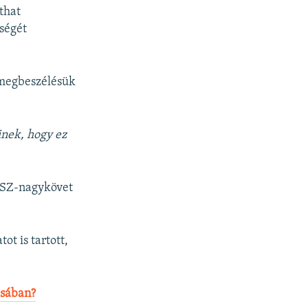
that
ségét
 megbeszélésük
inek, hogy ez
NSZ-nagykövet
ot is tartott,
ásában?