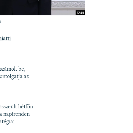
n
iatti
számolt be,
ontolgatja az
összeült hétfőn
 a napirenden
atégiai