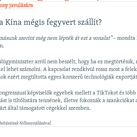
zony javulására
a Kína mégis fegyvert szállít?
ásunk szerint még nem lépték át ezt a vonalat”
– mondta 
n.
lügyminiszter arról nem beszélt, hogy ha ez megtörténik,
el lehet számolni. A kapcsolat rendkívül rossz most a felek
ok ezért megtiltotta egyes korszerű technológiák exportjá
ngresszusi képviselők egyebek mellett a TikTokot és több
st is tiltólistára tennének, illetve fokoznák a szankciókat 
rt által támogatott cégekkel szemben.
sításának felhasználásával.