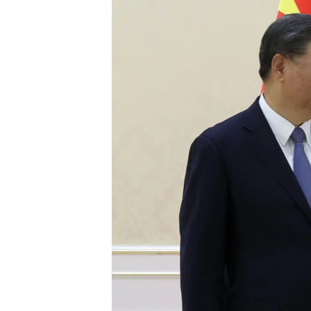
EURÓPAI UNIÓ
VILÁG
KLÍMAVÁLTOZÁS
A MÚLT TANULSÁGAI