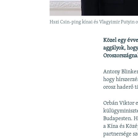
Hszi Csin-ping kínai és Vlagyimir Putyin
Közel egy évve
aggályok, hogy
Oroszországna
Antony Blinken
hogy hírszerzé
orosz haderő 
Orbán Viktor e
külügyminiszter
Budapesten. Ha
a Kína és Közé
partnersége sz