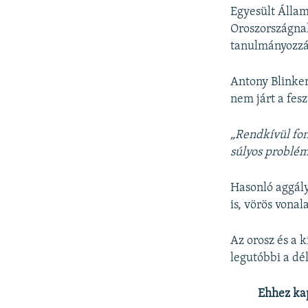
Egyesült Állam
Oroszországnak
tanulmányozzá
Antony Blinken
nem járt a fesz
„Rendkívül fon
súlyos problém
Hasonló aggál
is, vörös vona
Az orosz és a 
legutóbbi a dé
Ehhez ka