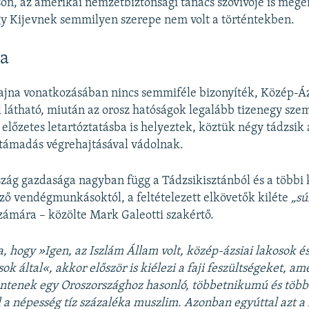
n, az amerikai nemzetbiztonsági tanács szóvivője is meger
y Kijevnek semmilyen szerepe nem volt a történtekben.
a
jna vonatkozásában nincs semmiféle bizonyíték, Közép-Á
ól látható, miután az orosz hatóságok legalább tizenegy sze
 előzetes letartóztatásba is helyeztek, köztük négy tádzsik
rtámadás végrehajtásával vádolnak.
zág gazdasága nagyban függ a Tádzsikisztánból és a többi 
ző vendégmunkásoktól, a feltételezett elkövetők kiléte
„sú
számára – közölte Mark Galeotti szakértő.
, hogy »Igen, az Iszlám Állam volt, közép-ázsiai lakosok é
 által«, akkor először is kiélezi a faji feszültségeket, am
entenek egy Oroszországhoz hasonló, többetnikumú és több
 a népesség tíz százaléka muszlim. Azonban egyúttal azt a 