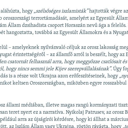
 aláhúzta, hogy
„szélsőséges iszlamisták”
hajtották végre a
b oroszországi terrortámadását, amelyért az Egyesült Álla
lám Állam dzsihadista csoport Horaszán nevű ága a felelős.
ét hangoztatta, továbbá az Egyesült Államokra és a Nyuga
elül – amelyeknek nyilvánvaló céljuk az orosz lakosság me
ugat érintettségéről – az államfő arról is beszélt, hogy az 
en csatornát felhasznál arra, hogy meggyőzze csatlósait és
ól, hogy nincs semmi jele Kijev szerepvállalásának”.
Úgy fo
dás is a része volt Ukrajna azon erőfeszítéseinek, hogy
„ny
nikot keltsen Oroszországban, miközben egyre rosszabbul á
sz állami médiában, illetve magas rangú kormányzati tiszt
rsan teret nyert ez a narratíva. Nyikolaj Patrusev, az orosz 
például arra az újságírói kérdésre, hogy ki állhat a március
ött, az Iszlám Állam vagy Ukrajna
,
rögtön rávágta, hogy
„t