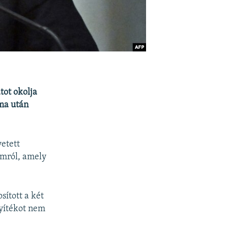
tot okolja
áma után
etett
amról, amely
sított a két
yítékot nem