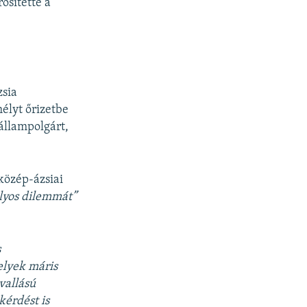
ősítette a
zsia
mélyt őrizetbe
 állampolgárt,
közép-ázsiai
lyos dilemmát”
s
elyek máris
vallású
kérdést is