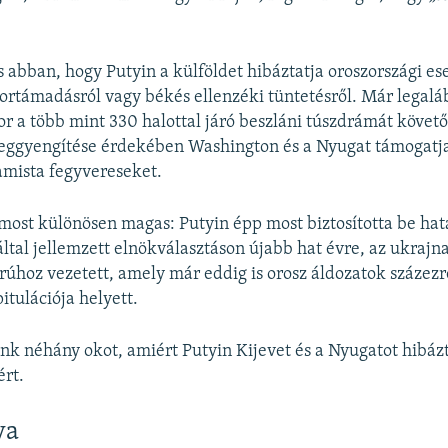
 abban, hogy Putyin a külföldet hibáztatja oroszországi e
rortámadásról vagy békés ellenzéki tüntetésről. Már legal
or a több mint 330 halottal járó beszláni túszdrámát követő
eggyengítése érdekében Washington és a Nyugat támogatja
amista fegyvereseket.
most különösen magas: Putyin épp most biztosította be hat
által jellemzett elnökválasztáson újabb hat évre, az ukrajna
úhoz vezetett, amely már eddig is orosz áldozatok százezre
itulációja helyett.
nk néhány okot, amiért Putyin Kijevet és a Nyugatot hibázt
rt.
va