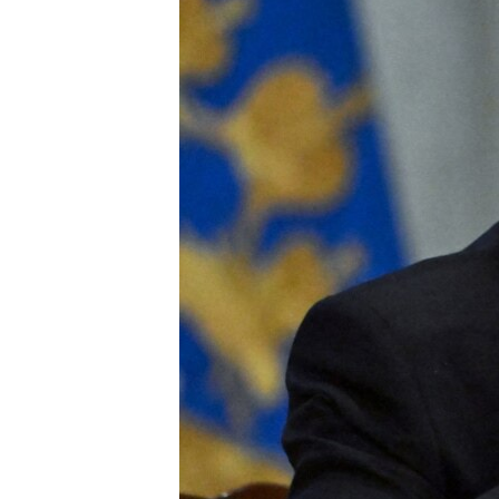
EURÓPAI UNIÓ
VILÁG
KLÍMAVÁLTOZÁS
A MÚLT TANULSÁGAI