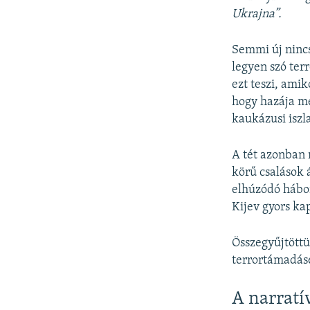
Ukrajna”.
Semmi új nincs
legyen szó ter
ezt teszi, amik
hogy hazája m
kaukázusi iszl
A tét azonban 
körű csalások 
elhúzódó hábor
Kijev gyors kap
Összegyűjtöttü
terrortámadásé
A narratí