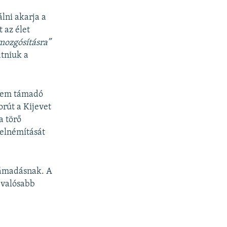
lni akarja a
 az élet
mozgósításra”
atniuk a
 nem támadó
rút a Kijevet
a törő
 elnémítását
 támadásnak. A
 valósabb