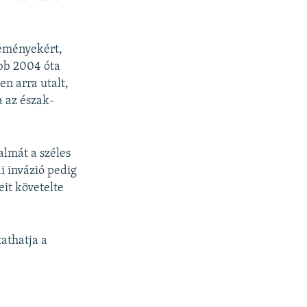
seményekért,
ább 2004 óta
en arra utalt,
 az észak-
almát a széles
i invázió pedig
it követelte
athatja a