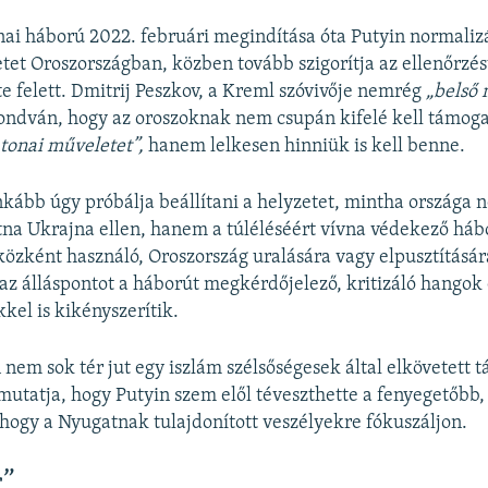
jnai háború 2022. februári megindítása óta Putyin normalizá
tet Oroszországban, közben tovább szigorítja az ellenőrzést
e felett. Dmitrij Peszkov, a Kreml szóvivője nemrég
„belső 
 mondván, hogy az oroszoknak nem csupán kifelé kell támog
tonai műveletet”,
hanem lelkesen hinniük is kell benne.
nkább úgy próbálja beállítani a helyzetet, mintha országa
tna Ukrajna ellen, hanem a túléléséért vívna védekező hábo
özként használó, Oroszország uralására vagy elpusztításár
 az álláspontot a háborút megkérdőjelező, kritizáló hangok
kel is kikényszerítik.
 nem sok tér jut egy iszlám szélsőségesek által elkövetett
mutatja, hogy Putyin szem elől téveszthette a fenyegetőbb,
hogy a Nyugatnak tulajdonított veszélyekre fókuszáljon.
c”