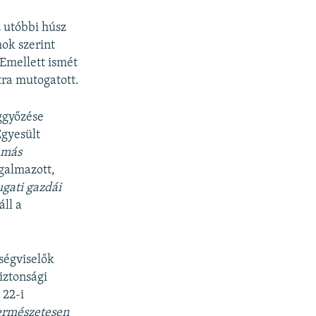
z utóbbi húsz
mok szerint
 Emellett ismét
tra mutogatott.
ggyőzése
Egyesült
 más
galmazott,
ugati gazdái
ll a
ségviselők
Biztonsági
 22-i
ermészetesen