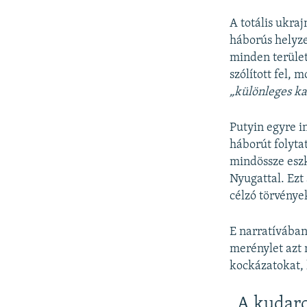
A totális ukra
háborús helyze
minden terület
szólított fel,
„különleges ka
Putyin egyre i
háborút folyta
mindössze eszk
Nyugattal. Ezt
célzó törvények
E narratívában
merénylet azt 
kockázatokat, 
„A kudar