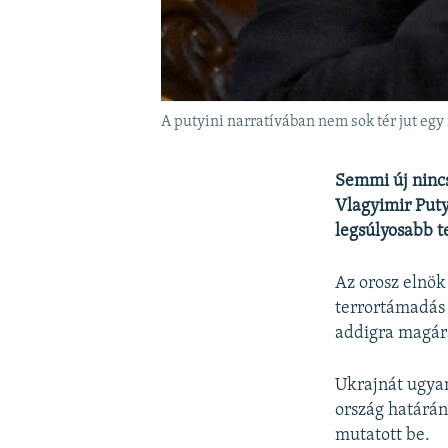
A putyini narratívában nem sok tér jut egy
Semmi új nincs
Vlagyimir Puty
legsúlyosabb t
Az orosz elnök
terrortámadás 
addigra magára
Ukrajnát ugyan
ország határá
mutatott be.