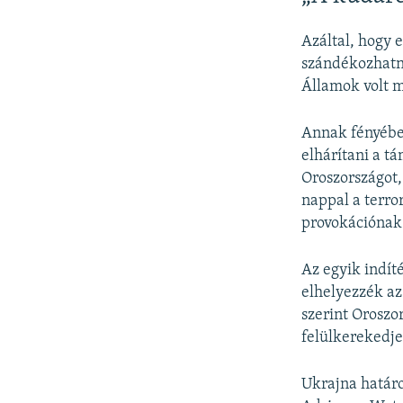
Azáltal, hogy e
szándékozhatn
Államok volt 
Annak fényébe
elhárítani a t
Oroszországot,
nappal a terror
provokációnak
Az egyik indít
elhelyezzék az
szerint Oroszo
felülkerekedj
Ukrajna határo