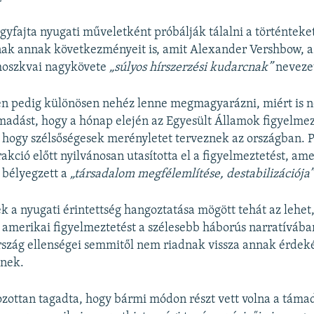
gyfajta nyugati műveletként próbálják tálalni a történteket,
ak annak következményeit is, amit Alexander Vershbow, a
moszkvai nagykövete
„súlyos hírszerzési kudarcnak”
neveze
n pedig különösen nehéz lenne megmagyarázni, miért is n
ámadást, hogy a hónap elején az Egyesült Államok figyelmez
 hogy szélsőségesek merényletet terveznek az országban. 
akció előtt nyilvánosan utasította el a figyelmeztetést, am
 bélyegzett a
„társadalom megfélemlítése, destabilizációja
ék a nyugati érintettség hangoztatása mögött tehát az lehet
 amerikai figyelmeztetést a szélesebb háborús narratívába
rszág ellenségei semmitől nem riadnak vissza annak érdek
enek.
zottan tagadta, hogy bármi módon részt vett volna a táma