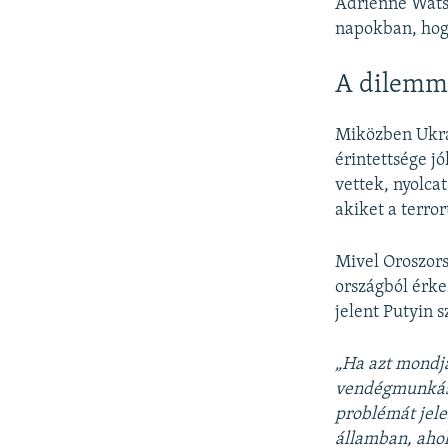
Adrienne Watso
napokban, hog
A dilemm
Miközben Ukra
érintettsége j
vettek, nyolcat
akiket a terro
Mivel Oroszors
országból érke
jelent Putyin 
„Ha azt mondja
vendégmunkások
problémát jel
államban, ahol