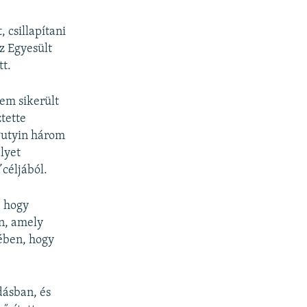
 csillapítani
z Egyesült
tt.
em sikerült
tette
Putyin három
elyet
”
céljából.
, hogy
n, amely
ében, hogy
dásban, és