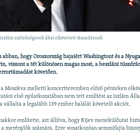
 iszlám szélsőségesek által elkövetett támadásnak
 abban, hogy Oroszország bajaiért Washingtont és a Nyuga
in, viszont a tét különösen magas most, a beszláni túszdr
errortámadást követően.
 a Moszkva melletti koncertteremben előző pénteken elköv
utáni első nyilatkozatában nem tett említést az Iszlám Áll
 vállalta a legalább 139 ember halálát követelő akciót.
akkor említette, azt állítva, hogy Kijev menekülőutat bizto
n a merénylők számára. Erre vonatkozóan semmifajta bizon