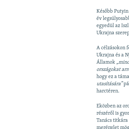
Később Putyin
év legsúlyosab
egyedül az Isz
Ukrajna szerep
A célzásokon f
Ukrajna és a Ny
Államok
„mind
országokat arr
hogy ez a táma
utasítására”
pá
harctéren.
Eközben az oro
részéről is gyo
Tanács titkára 
merénylet mög