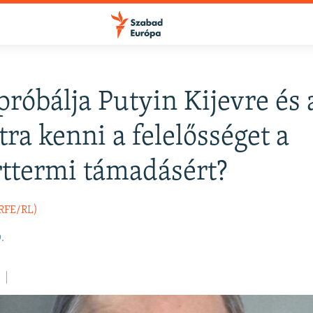
próbálja Putyin Kijevre és 
FELIRATKOZÁS
ra kenni a felelősséget a
ttermi támadásért?
Apple Podcasts
(RFE/RL)
Spotify
.
Feliratkozás