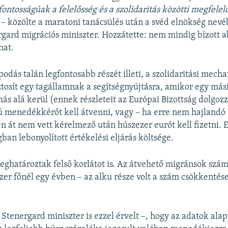
fontosságúak a felelőss
é
g
é
s a szolidaritás k
ö
z
ö
tti megfelel
– közölte a maratoni tanácsülés után a svéd elnökség nev
ard migrációs miniszter. Hozzátette: nem mindig bízott 
nat.
odás talán legfontosabb részét illeti, a szolidaritási mech
ztosít egy tagállamnak a segítségnyújtásra, amikor egy más
ás alá kerül (ennek részleteit az Európai Bizottság dolgozz
 menedékkérőt kell átvenni, vagy – ha erre nem hajlandó a
n át nem vett kérelmező után húszezer eurót kell fizetni. E
ban lebonyolított értékelési eljárás költsége.
határoztak felső korlátot is. Az átvehető migránsok szá
er főnél egy évben – az alku része volt a szám csökkentése
 Stenergard miniszter is ezzel érvelt –, hogy az adatok alap