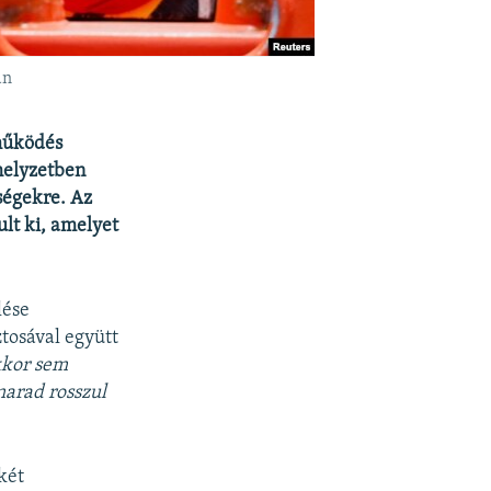
án
tműködés
helyzetben
ségekre. Az
lt ki, amelyet
lése
tosával együtt
kkor sem
marad rosszul
két