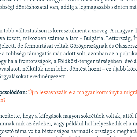
bbségi döntéshozatal van, addig a legmagasabb szinten má
 több változtatáson is keresztülment a szöveg. A magyar–
változott, miközben számos állam – Bulgária, Lettország, Í
 jelzett, de fenntartásai voltak Görögországnak és Olaszorsz
 a többségi támogatás már adott volt, azonban az a politika
ogy ha a frontországok, a Földközi-tenger térségében lévő
vaslatot, nélkülük nem lehet döntést hozni – ez újabb körös
tárgyalásokat eredményezett.
pcsolódóan:
Újra leszavazzák-e a magyar kormányt a migrá
an?
hezítette, hogy a kifogások nagyon sokrétűek voltak, attól
lamnak mik az érdekei, vagy például hol helyezkedik el a m
osztó téma volt a biztonságos harmadik országok meghatá