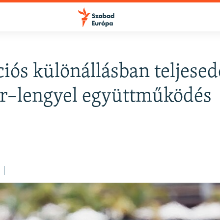
iós különállásban teljesede
FELIRATKOZÁS
r–lengyel együttműködés
Apple Podcasts
Spotify
Feliratkozás