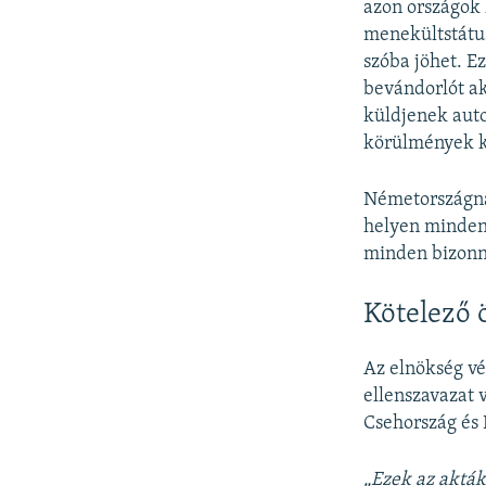
azon országok 
menekültstátus
szóba jöhet. E
bevándorlót ak
küldjenek aut
körülmények k
Németországnak
helyen mindenk
minden bizonny
Kötelező 
Az elnökség vé
ellenszavazat 
Csehország és 
„Ezek az akták