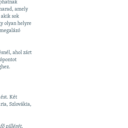
aphatnak
 marad, amely
 akik sok
y olyan helyre
 megalázó
snél, ahol zárt
lópontot
ghez.
ést. Két
ria, Szlovákia,
 f
ő
pill
é
r
é
t,