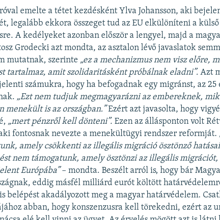
róval emelte a tétet kezdésként Ylva Johansson, aki bejele
ét, legalább ekkora összeget tud az EU elkülöníteni a küls
sre. A kedélyeket azonban először a lengyel, majd a magyar
rtosz Grodecki azt mondta, az asztalon lévő javaslatok sem
em mutatnak, szerinte
„ez a mechanizmus nem visz előre, m
t tartalmaz, amit szolidaritásk
ént pr
ó
bálnak eladni”.
Azt m
 jelenti számukra, hogy ha befogadnak egy migránst, az 25
mnak.
„Ezt nem tudjuk megmagyarázni az embereknek, mik
n menekült is az országban.”
Ezért azt javasolta, hogy vigy
é,
„mert p
é
nzről kell d
ö
nteni”.
Ezen az állásponton volt Rét
, aki fontosnak nevezte a menekültügyi rendszer reformját.
unk, amely csökkenti az illegá
lis migr
áció öszt
ö
nz
ő
hat
ásai
é
st nem támogatunk, amely
ö
szt
ö
nzi az illegá
lis migr
áci
ó
t,
jelent Eur
ó
pá
ba”
– mondta. Beszélt arról is, hogy bár Magy
szágnak, eddig másfél milliárd eurót költött határvédelemr
ális belépést akadályozott meg a magyar határvédelem. Csat
ájához abban, hogy konszenzusra kell törekedni, ezért az u
csa elé kell vinni az ügyet. Az érvelés mögött azt is látni