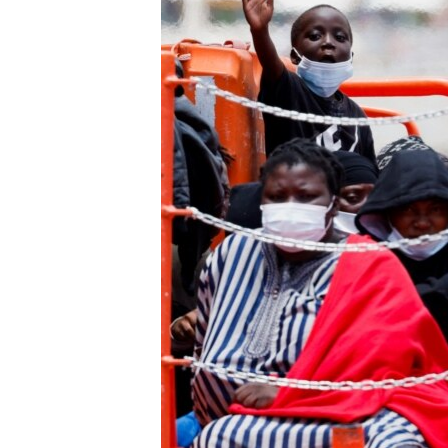
EURÓPAI UNIÓ
VILÁG
KLÍMAVÁLTOZÁS
A MÚLT TANULSÁGAI