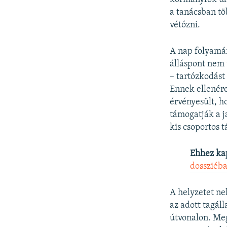
a tanácsban tö
vétózni.
A nap folyamán
álláspont nem 
– tartózkodást
Ennek ellenére
érvényesült, h
támogatják a ja
kis csoportos 
Ehhez ka
dossziéb
A helyzetet ne
az adott tagál
útvonalon. Meg