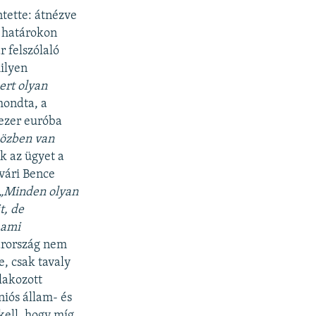
ntette: átnézve
ő határokon
 felszólaló
milyen
ert olyan
ondta, a
 ezer euróba
ö
zben van
ék az ügyet a
vári Bence
„Minden olyan
t, de
 ami
arország nem
e, csak tavaly
lakozott
niós állam- és
 kell, hogy míg