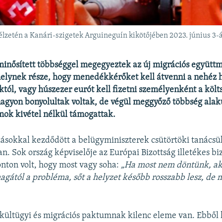
délzetén a Kanári-szigetek Arguineguín kikötőjében 2023. június 3-
minősített többséggel megegyeztek az új migrációs együt
melynek része, hogy menedékkérőket kell átvenni a nehéz 
któl, vagy húszezer eurót kell fizetni személyenként a költ
agyon bonyolultak voltak, de végül meggyőző többség alaku
mok kivétel nélkül támogattak.
sokkal kezdődött a belügyminiszterek csütörtöki tanácsü
 Sok ország képviselője az Európai Bizottság illetékes biz
onton volt, hogy most vagy soha:
„Ha most nem d
ö
ntünk, a
agát
ó
l a probl
é
ma, sőt a helyzet k
é
sőbb rosszabb lesz, de 
kültügyi és migrációs paktumnak kilenc eleme van. Ebből 