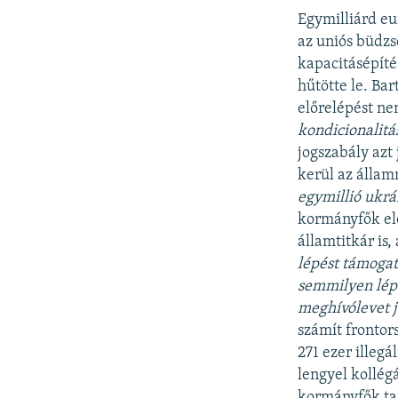
Egymilliárd eu
az uniós büdzs
kapacitásépíté
hűtötte le. Ba
előrelépést n
kondicionalitás
jogszabály azt
kerül az álla
egymillió
ukr
á
kormányfők el
államtitkár is
l
é
pést támogat
semmilyen lé
p
meghív
ó
levet 
számít frontor
271 ezer illeg
lengyel kollég
kormányfők taná