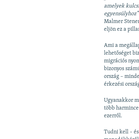
amelyek k
ulcs
egyensúlyhoz”
Malmer Stenerg
eljön ez a pilla
Ami a megállap
lehetőséget bi
migrációs nyom
bizonyos számú
ország – minde
érkezési ország
Ugyanakkor meg
több harmincez
ezerről.
Tudni kell – és