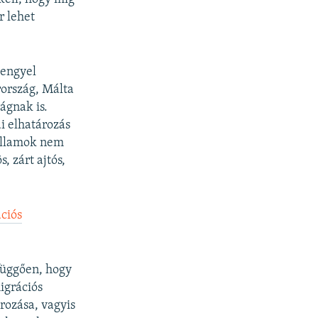
r lehet
lengyel
rország, Málta
ágnak is.
i elhatározás
 államok nem
, zárt ajtós,
ciós
 függően, hogy
igrációs
rozása, vagyis