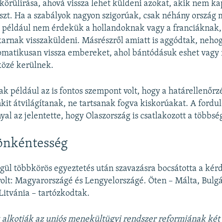
körülírása, ahová vissza lehet küldeni azokat, akik nem k
zt. Ha a szabályok nagyon szigorúak, csak néhány ország
z például nem érdekük a hollandoknak vagy a franciáknak,
arnak visszaküldeni. Másrészről amiatt is aggódtak, nehog
omatikusan vissza embereket, ahol bántódásuk eshet vagy
özé kerülnek.
 például az is fontos szempont volt, hogy a határellenőrzé
it átvilágítanak, ne tartsanak fogva kiskorúakat. A fordu
al az jelentette, hogy Olaszország is csatlakozott a többsé
önkéntesség
gül többkörös egyeztetés után szavazásra bocsátotta a kérd
volt: Magyarországé és Lengyelországé. Öten – Málta, Bulgá
Litvánia – tartózkodtak.
 alkotják az uni
ó
s menekültügyi rendszer reformjának k
é
t