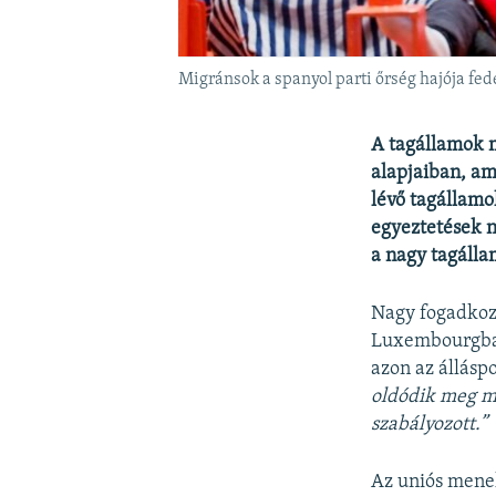
Migránsok a spanyol parti őrség hajója fe
A tagállamok 
alapjaiban, a
lévő tagállamo
egyeztetések n
a nagy tagálla
Nagy fogadkozá
Luxembourgban.
azon az állásp
old
ó
dik meg m
szabályozott.”
Az uniós mene