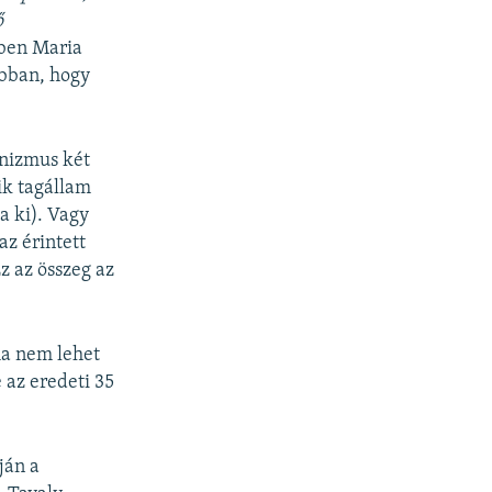
ő
ében Maria
abban, hogy
anizmus két
ik tagállam
a ki). Vagy
z érintett
z az összeg az
ma nem lehet
 az eredeti 35
ján a