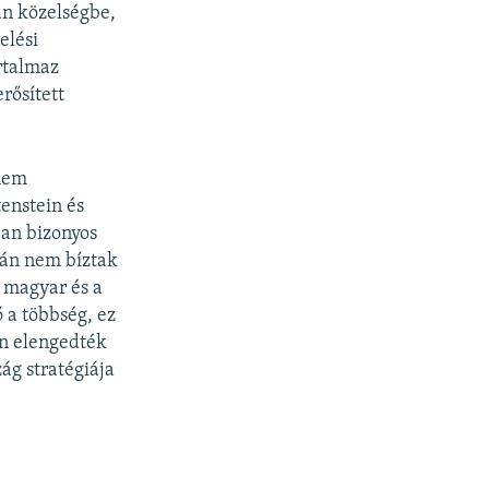
an közelségbe,
elési
artalmaz
rősített
anem
enstein és
ban bizonyos
lán nem bíztak
 magyar és a
 a többség, ez
en elengedték
ág stratégiája