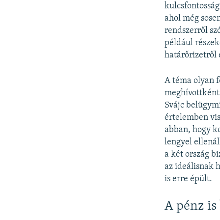
kulcsfontosság
ahol még sosem
rendszerről sz
például részek
határőrizetről 
A téma olyan f
meghívottként 
Svájc belügymi
értelemben vis
abban, hogy ko
lengyel ellená
a két ország b
az ideálisnak 
is erre épült.
A pénz is