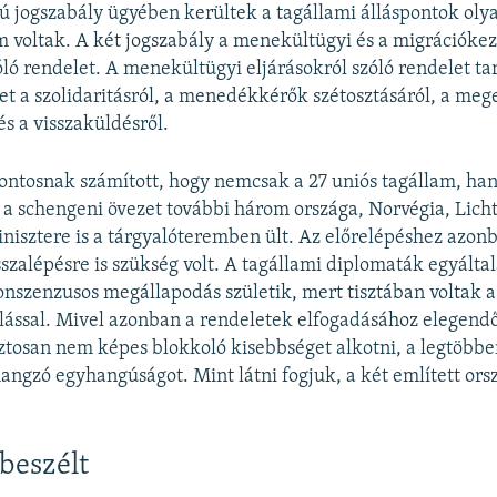
ú jogszabály ügyében kerültek a tagállami álláspontok oly
 voltak. A két jogszabály a menekültügyi és a migrációkez
óló rendelet. A menekültügyi eljárásokról szóló rendelet t
et a szolidaritásról, a menedékkérők szétosztásáról, a mege
és a visszaküldésről.
ontosnak számított, hogy nemcsak a 27 uniós tagállam, h
a schengeni övezet további három országa, Norvégia, Licht
nisztere is a tárgyalóteremben ült. Az előrelépéshez azon
szalépésre is szükség volt. A tagállami diplomaták egyálta
nszenzusos megállapodás születik, mert tisztában voltak a
llással. Mivel azonban a rendeletek elfogadásához elegendő
iztosan nem képes blokkoló kisebbséget alkotni, a legtöbb
hangzó egyhangúságot. Mint látni fogjuk, a két említett orsz
 beszélt