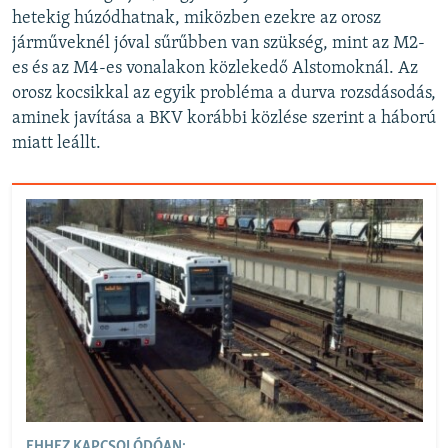
hetekig húzódhatnak, miközben ezekre az orosz
járműveknél jóval sűrűbben van szükség, mint az M2-
es és az M4-es vonalakon közlekedő Alstomoknál. Az
orosz kocsikkal az egyik probléma a durva rozsdásodás,
aminek javítása a BKV korábbi közlése szerint a háború
miatt leállt.
EHHEZ KAPCSOLÓDÓAN: