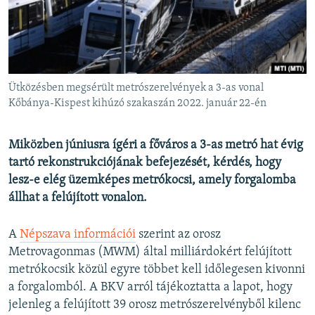
EURÓPAI UNIÓ
VILÁG
KLÍMAVÁLTOZÁS
A MÚLT TANULSÁGAI
Ütközésben megsérült metrószerelvények a 3-as vonal
Kőbánya-Kispest kihúzó szakaszán 2022. január 22-én
KÖVESSEN MINKET!
Miközben júniusra ígéri a főváros a 3-as metró hat évig
tartó rekonstrukciójának befejezését, kérdés, hogy
lesz-e elég üzemképes metrókocsi, amely forgalomba
Valamennyi RFE/RL weboldal
állhat a felújított vonalon.
A
Népszava információi
szerint az orosz
Metrovagonmas (MWM) által milliárdokért felújított
metrókocsik közül egyre többet kell időlegesen kivonni
a forgalomból. A BKV arról tájékoztatta a lapot, hogy
jelenleg a felújított 39 orosz metrószerelvényből kilenc