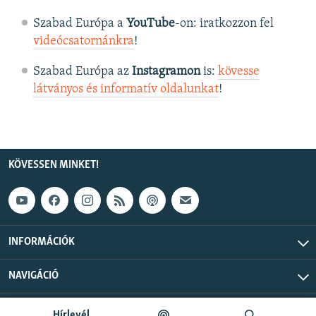
Szabad Európa a
YouTube
-on: iratkozzon fel
videócsatornánkra
!
Szabad Európa az
Instagramon
is:
kövesse
látványos és informatív oldalunkat
! ​
KÖVESSEN MINKET!
INFORMÁCIÓK
NAVIGÁCIÓ
Szabad Európa © 2026 RFE/RL, Inc. Minden jog fenntartva.
Hírlevél