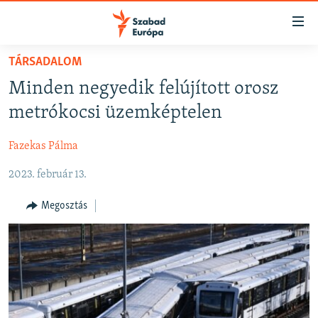
Akadálymentes
mód
Ugrás
TÁRSADALOM
a
NAPIRENDEN
Minden negyedik felújított orosz
fő
AKTUÁLIS
oldalra
metrókocsi üzemképtelen
FELIRATKOZÁS
PODCASTOK
Ugrás
a
Fazekas Pálma
VIDEÓK
tartalomjegyzékre
Spotify
2023. február 13.
ELEMZŐ
Ugrás
a
NER15
Megosztás
Feliratkozás
keresésre
SZABADON
TÁRSADALOM
DEMOKRÁCIA
A PÉNZ NYOMÁBAN