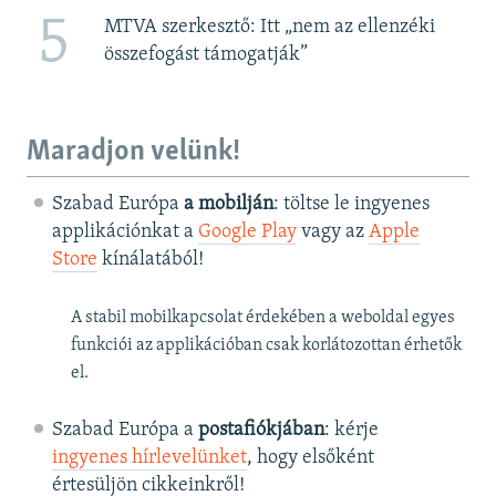
5
MTVA szerkesztő: Itt „nem az ellenzéki
összefogást támogatják”
Maradjon velünk!
Szabad Európa
a mobilján
: töltse le ingyenes
applikációnkat a
Google Play
vagy az
Apple
Store
kínálatából!
A stabil mobilkapcsolat érdekében a weboldal egyes
funkciói az applikációban csak korlátozottan érhetők
el.
Szabad Európa a
postafiókjában
: kérje
ingyenes hírlevelünket
, hogy elsőként
értesüljön cikkeinkről!