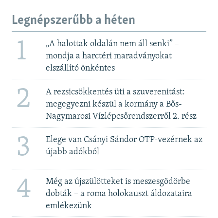
Legnépszerűbb a héten
1
„A halottak oldalán nem áll senki” –
mondja a harctéri maradványokat
elszállító önkéntes
2
A rezsicsökkentés üti a szuverenitást:
megegyezni készül a kormány a Bős-
Nagymarosi Vízlépcsőrendszerről 2. rész
3
Elege van Csányi Sándor OTP-vezérnek az
újabb adókból
4
Még az újszülötteket is meszesgödörbe
dobták – a roma holokauszt áldozataira
emlékezünk