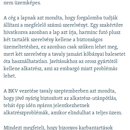
nem üzemképes.
A cég a lapnak azt mondta, hogy forgalomba tudják
állítani a megfelelő számú szerelvényt. Egy szakértőre
hivatkozva azonban a lap azt írja, harminc futó plusz
két tartalék szerelvény kellene a biztonságos
üzemeltetéshez, ez azonban csak szűken lehet meg,
mert két szerelvény a tavaly januári kőbányai balesetet
óta használhatatlan. Javításukhoz az orosz gyártótól
kellene alkatrész, ami az embargó miatt problémás
lehet.
A BKV vezetése tavaly szeptemberben azt mondta,
hogy jövő nyárig biztosított az alkatrész-utánpótlás,
tehát épp idén nyáron jelentkezhetnek
alkatrészproblémák, amikor elindulhat a teljes üzem.
Mindezt megfejeli, hogy bizonyos karbantartások