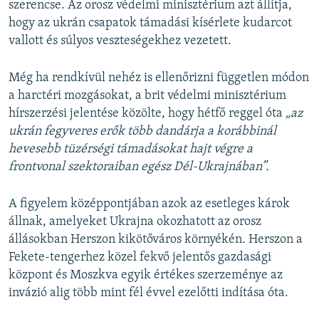
szerencse. Az orosz védelmi minisztérium azt állítja,
hogy az ukrán csapatok támadási kísérlete kudarcot
vallott és súlyos veszteségekhez vezetett.
Még ha rendkívül nehéz is ellenőrizni független módon
a harctéri mozgásokat, a brit védelmi minisztérium
hírszerzési jelentése közölte, hogy hétfő reggel óta
„az
ukrán fegyveres erők több dandárja a korábbinál
hevesebb tüzérségi támadásokat hajt végre a
frontvonal szektoraiban egész Dél-Ukrajnában”.
A figyelem középpontjában azok az esetleges károk
állnak, amelyeket Ukrajna okozhatott az orosz
állásokban Herszon kikötőváros környékén. Herszon a
Fekete-tengerhez közel fekvő jelentős gazdasági
központ és Moszkva egyik értékes szerzeménye az
invázió alig több mint fél évvel ezelőtti indítása óta.