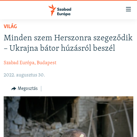
Akadálymentes
mód
Ugrás
VILÁG
a
NAPIRENDEN
Minden szem Herszonra szegeződik
fő
AKTUÁLIS
oldalra
– Ukrajna bátor húzásról beszél
FELIRATKOZÁS
PODCASTOK
Ugrás
a
Szabad Európa, Budapest
VIDEÓK
tartalomjegyzékre
Spotify
2022. augusztus 30.
ELEMZŐ
Ugrás
a
NER15
Megosztás
Feliratkozás
keresésre
SZABADON
TÁRSADALOM
DEMOKRÁCIA
A PÉNZ NYOMÁBAN