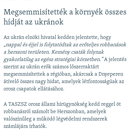
e
x
v
t
Megsemmisítették a környék összes
i
s
hídját az ukránok
o
l
u
i
Az ukrán elnöki hivatal kedden jelentette, hogy
s
d
„nappal és éjjel is folytatódtak az erőteljes robbanások
s
e
a herszoni területen. Kemény csaták folynak
l
gyakorlatilag az egész stratégiai körzetben.”
A jelentés
i
szerint az ukrán erők számos lőszerraktárt
d
megsemmisítettek a régióban, akárcsak a Dnyeperen
e
átívelő összes nagy hidat, amelyek létfontosságúak az
orosz csapatok ellátásához.
A TASZSZ orosz állami hírügynökség kedd reggel öt
robbanásról számolt be Herszonban, amelyek
valószínűleg a működő légvédelmi rendszerek
számlájára írhatók.