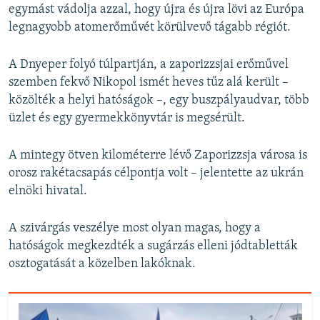
egymást vádolja azzal, hogy újra és újra lövi az Európa
legnagyobb atomerőművét körülvevő tágabb régiót.
A Dnyeper folyó túlpartján, a zaporizzsjai erőművel
szemben fekvő Nikopol ismét heves tűz alá került –
közölték a helyi hatóságok –, egy buszpályaudvar, több
üzlet és egy gyermekkönyvtár is megsérült.
A mintegy ötven kilométerre lévő Zaporizzsja városa is
orosz rakétacsapás célpontja volt – jelentette az ukrán
elnöki hivatal.
A szivárgás veszélye most olyan magas, hogy a
hatóságok megkezdték a sugárzás elleni jódtabletták
osztogatását a közelben lakóknak.