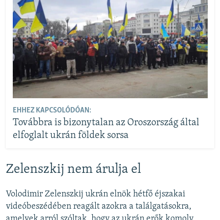
EHHEZ KAPCSOLÓDÓAN:
Továbbra is bizonytalan az Oroszország által
elfoglalt ukrán földek sorsa
Zelenszkij nem árulja el
Volodimir Zelenszkij ukrán elnök hétfő éjszakai
videóbeszédében reagált azokra a találgatásokra,
amelyek arról szóltak, hogy az ukrán erők komoly