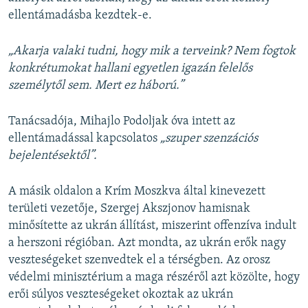
ellentámadásba kezdtek-e.
„Akarja valaki tudni, hogy mik a terveink? Nem fogtok
konkrétumokat hallani egyetlen igazán felelős
személytől sem. Mert ez háború.”
Tanácsadója, Mihajlo Podoljak óva intett az
ellentámadással kapcsolatos
„szuper szenzációs
bejelentésektől”.
A másik oldalon a Krím Moszkva által kinevezett
területi vezetője, Szergej Akszjonov hamisnak
minősítette az ukrán állítást, miszerint offenzíva indult
a herszoni régióban. Azt mondta, az ukrán erők nagy
veszteségeket szenvedtek el a térségben. Az orosz
védelmi minisztérium a maga részéről azt közölte, hogy
erői súlyos veszteségeket okoztak az ukrán