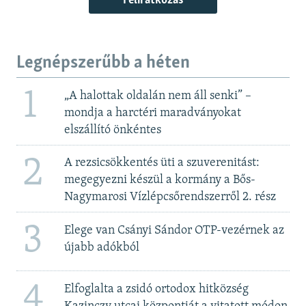
Feliratkozás
Legnépszerűbb a héten
1
„A halottak oldalán nem áll senki” –
mondja a harctéri maradványokat
elszállító önkéntes
2
A rezsicsökkentés üti a szuverenitást:
megegyezni készül a kormány a Bős-
Nagymarosi Vízlépcsőrendszerről 2. rész
3
Elege van Csányi Sándor OTP-vezérnek az
újabb adókból
4
Elfoglalta a zsidó ortodox hitközség