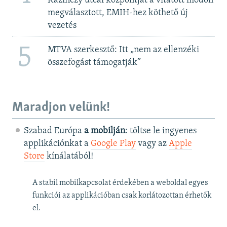
Kazinczy utcai központját a vitatott módon
megválasztott, EMIH-hez köthető új
vezetés
5
MTVA szerkesztő: Itt „nem az ellenzéki
összefogást támogatják”
Maradjon velünk!
Szabad Európa
a mobilján
: töltse le ingyenes
applikációnkat a
Google Play
vagy az
Apple
Store
kínálatából!
A stabil mobilkapcsolat érdekében a weboldal egyes
funkciói az applikációban csak korlátozottan érhetők
el.