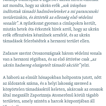
azt mondta, hogy az ukrán erők
„sok irányban
indítottak támadó hadműveleteket a mi parancsnoki
területünkön, és áttörték az ellenség első védelmi
vonalát”.
A nyilatkozat gyorsan a címlapokra került,
miután hetek óta érkeztek hírek arról, hogy az ukrán
erők offenzívára készülnek arrafelé, és az ukrán
támadások felerősödtek a herszoni terület ellen.
Zsdanov szerint Oroszországnak három védelmi vonala
van a herszoni régióban, és az első áttörése csak
„az
ukrán hadsereg elszigetelt támadó akcióit”
jelzi.
A háború az elmúlt hónapokban holtpontra jutott, nőtt
az áldozatok száma, és a helyi lakosság szenved a
könyörtelen támadásoktól keleten, akárcsak az oroszok
által megszállt Zaporizzsja Atomerőmű körüli tágabb
területen, amely szintén a harcok központjában áll