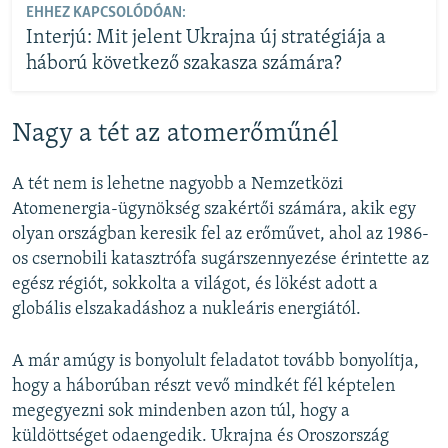
EHHEZ KAPCSOLÓDÓAN:
Interjú: Mit jelent Ukrajna új stratégiája a
háború következő szakasza számára?
Nagy a tét az atomerőműnél
A tét nem is lehetne nagyobb a Nemzetközi
Atomenergia-ügynökség szakértői számára, akik egy
olyan országban keresik fel az erőművet, ahol az 1986-
os csernobili katasztrófa sugárszennyezése érintette az
egész régiót, sokkolta a világot, és lökést adott a
globális elszakadáshoz a nukleáris energiától.
A már amúgy is bonyolult feladatot tovább bonyolítja,
hogy a háborúban részt vevő mindkét fél képtelen
megegyezni sok mindenben azon túl, hogy a
küldöttséget odaengedik. Ukrajna és Oroszország