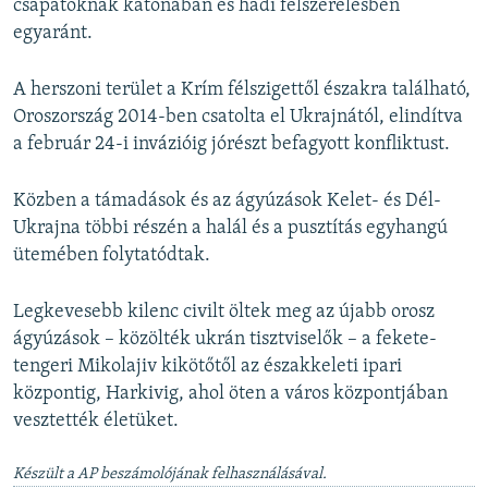
csapatoknak katonában és hadi felszerelésben
egyaránt.
A herszoni terület a Krím félszigettől északra található,
Oroszország 2014-ben csatolta el Ukrajnától, elindítva
a február 24-i invázióig jórészt befagyott konfliktust.
Közben a támadások és az ágyúzások Kelet- és Dél-
Ukrajna többi részén a halál és a pusztítás egyhangú
ütemében folytatódtak.
Legkevesebb kilenc civilt öltek meg az újabb orosz
ágyúzások – közölték ukrán tisztviselők – a fekete-
tengeri Mikolajiv kikötőtől az északkeleti ipari
központig, Harkivig, ahol öten a város központjában
vesztették életüket.
Készült a AP beszámolójának felhasználásával.