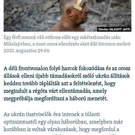
EURÓPAI UNIÓ
VILÁG
KLÍMAVÁLTOZÁS
A MÚLT TANULSÁGAI
Egy férfi rommá vált otthona előtt egy rakétatámadás után
Mikolajivban, a most orosz ellenőrzés alatt álló Herszon mellett
2022. augusztus 29-én
KÖVESSEN MINKET!
A déli frontvonalon folyó harcok fokozódása és az orosz
állások elleni újabb támadásokról szóló ukrán állítások
Valamennyi RFE/RL weboldal
kedden tovább táplálták azt a feltételezést, hogy
megindult a régóta várt ellentámadás, amely
megpróbálja megfordítani a háború menetét.
Az ukrán tisztviselők óva intenek a túlzott
optimizmustól egy olyan háborúban, amelyben már
korábban is voltak várakozások, hogy megfordul a