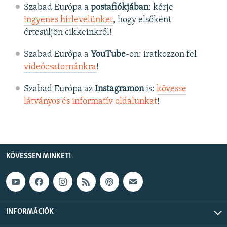
Szabad Európa a
postafiókjában
: kérje
ingyenes hírlevelünket
, hogy elsőként
értesüljön cikkeinkről!
Szabad Európa a
YouTube
-on: iratkozzon fel
videócsatornánkra
!
Szabad Európa az
Instagramon
is:
kövesse
látványos és informatív oldalunkat
! ​
KÖVESSEN MINKET!
INFORMÁCIÓK