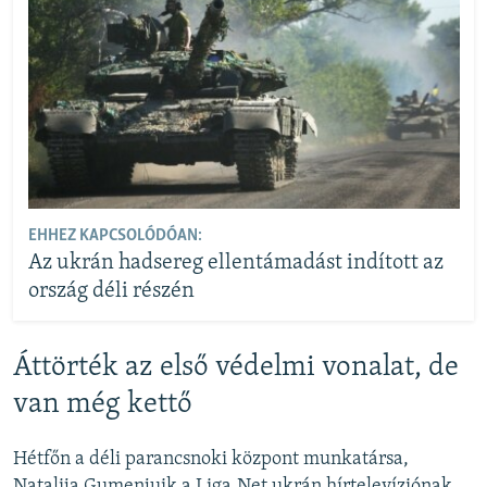
EHHEZ KAPCSOLÓDÓAN:
Az ukrán hadsereg ellentámadást indított az
ország déli részén
Áttörték az első védelmi vonalat, de
van még kettő
Hétfőn a déli parancsnoki központ munkatársa,
Natalija Gumenjuik a Liga.Net ukrán hírtelevíziónak