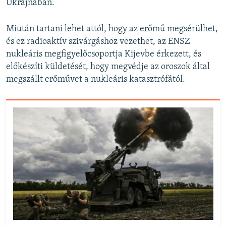
Ukrajnában.
Miután tartani lehet attól, hogy az erőmű megsérülhet,
és ez radioaktív szivárgáshoz vezethet, az ENSZ
nukleáris megfigyelőcsoportja Kijevbe érkezett, és
előkészíti küldetését, hogy megvédje az oroszok által
megszállt erőművet a nukleáris katasztrófától.