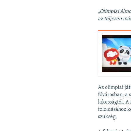
„Olimpiai álmo
az teljesen más
Az olimpiai já
fővárosban, a 
lakosságtól. A 
feloldásához k
szükség.