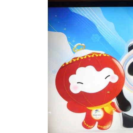
EURÓPAI UNIÓ
VILÁG
KLÍMAVÁLTOZÁS
A MÚLT TANULSÁGAI