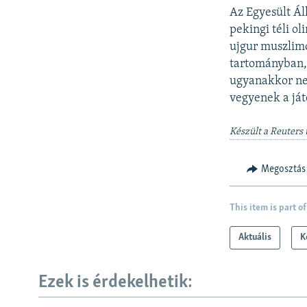
Az Egyesült Ál
pekingi téli o
ujgur muszlimo
tartományban, 
ugyanakkor nem
vegyenek a já
Készült a Reuters 
Megosztás
This item is part of
Aktuális
K
Ezek is érdekelhetik: