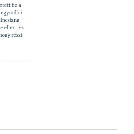
ntett be a
 egymillió
zincsiang
e ellen. Ez
hogy részt