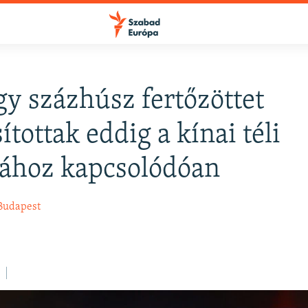
y százhúsz fertőzöttet
FELIRATKOZÁS
ítottak eddig a kínai téli
iához kapcsolódóan
Apple Podcasts
Budapest
Spotify
Feliratkozás