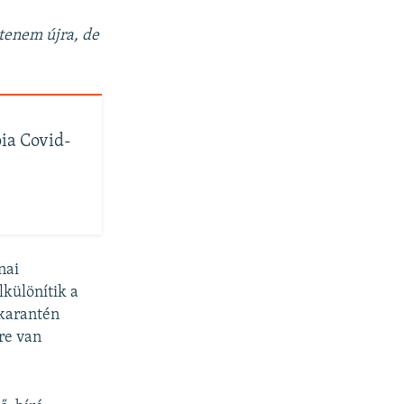
tenem újra, de
ia Covid-
nai
lkülönítik a
a karantén
re van