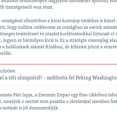
 kezdődő rendezvényen nagyjából háromezer sportoló, edző
éb tisztségviselő vesz részt.
b országával ellentétben a kínai kormány továbbra is kitart 
lett, hogy nullára csökkentse az országban az esetek számá
tömeges teszteléssel és utazási korlátozásokkal fojtanak el
, legyen az bármilyen kicsi is. Ez a stratégia viszonylag ala
és a halálozások számát Kínában, de kihívást jelent a vezet
belőle.
OLÓDÓAN:
l a téli olimpiától! – szólította fel Peking Washingto
ista Párt lapja, a Zsenmin Zsipao egy friss cikkében üdvö
, amelyek e szerint nem pusztán a járvánnyal szemben hat
s tartását is jól demonstrálják.