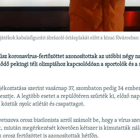
játékok kabalafiguráit ábrázoló óriásplakát előtt a kínai fővárosban
sz koronavírus-fertőzöttet azonosítottak az utóbbi négy n
dő pekingi téli olimpiához kapcsolódóan a sportolók és a
jékoztatása szerint vasárnap 37, szombaton pedig 34 ember
tesztje. A legtöbb esetet a repülőtéren szűrték ki, előző na
 köztük nyolc atlétát és csapattagot.
etszova orosz biatlonista arról számolt be, hogy a vírus sze
t, miután megérkezését követően kétszer is kimutatták nála
 orosz fertőzöttet is azonosítottak hétfőn.