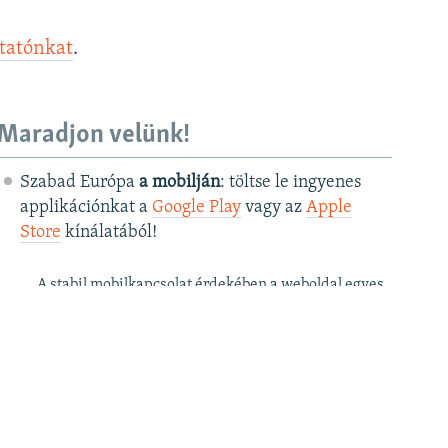
ztatónkat
.
Maradjon velünk!
Szabad Európa
a mobilján
: töltse le ingyenes
applikációnkat a
Google Play
vagy az
Apple
Store
kínálatából!
A stabil mobilkapcsolat érdekében a weboldal egyes
funkciói az applikációban csak korlátozottan érhetők
el.
Szabad Európa a
postafiókjában
: kérje
ingyenes hírlevelünket
, hogy elsőként
értesüljön cikkeinkről!