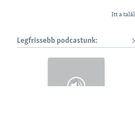
Itt a talá
Legfrissebb podcastunk:
KÖVESSEN MINKET!
Valamennyi RFE/RL weboldal
Legfrissebb
Falusi Mariann: A siker jó érzés, de fontosabb a hozzá