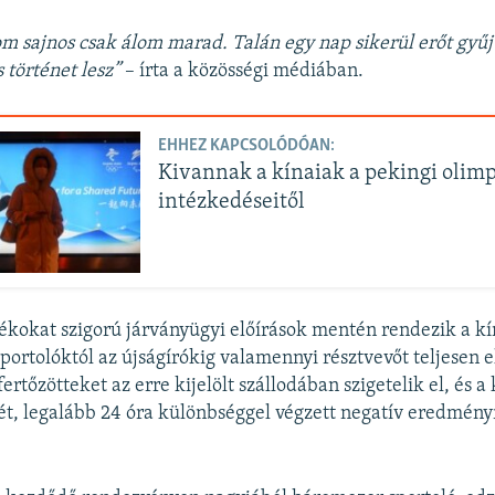
m sajnos csak álom marad. Talán egy nap sikerül erőt gyűj
 történet lesz”
– írta a közösségi médiában.
EHHEZ KAPCSOLÓDÓAN:
Kivannak a kínaiak a pekingi olimp
intézkedéseitől
tékokat szigorú járványügyi előírások mentén rendezik a kí
sportolóktól az újságírókig valamennyi résztvevőt teljesen e
fertőzötteket az erre kijelölt szállodában szigetelik el, és 
ét, legalább 24 óra különbséggel végzett negatív eredmény