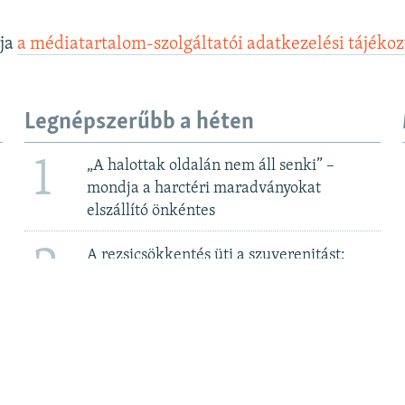
lja
a médiatartalom-szolgáltatói adatkezelési tájéko
Legnépszerűbb a héten
1
„A halottak oldalán nem áll senki” –
mondja a harctéri maradványokat
elszállító önkéntes
2
A rezsicsökkentés üti a szuverenitást:
megegyezni készül a kormány a Bős-
Nagymarosi Vízlépcsőrendszerről 2. rész
3
Elege van Csányi Sándor OTP-vezérnek az
újabb adókból