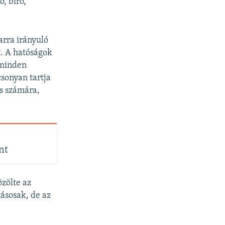
, bíró,
arra irányuló
t. A hatóságok
 minden
csonyan tartja
és számára,
nt
zölte az
ásosak, de az