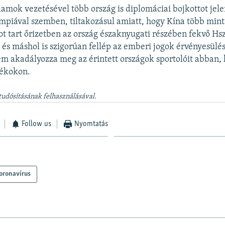
lamok vezetésével több ország is diplomáciai bojkottot jele
limpiával szemben, tiltakozásul amiatt, hogy Kína több mint
t tart őrizetben az ország északnyugati részében fekvő Hs
és máshol is szigorúan fellép az emberi jogok érvényesülés
 akadályozza meg az érintett országok sportolóit abban, 
tékokon.
tudósításának felhasználásával.
Follow us
Nyomtatás
oronavírus