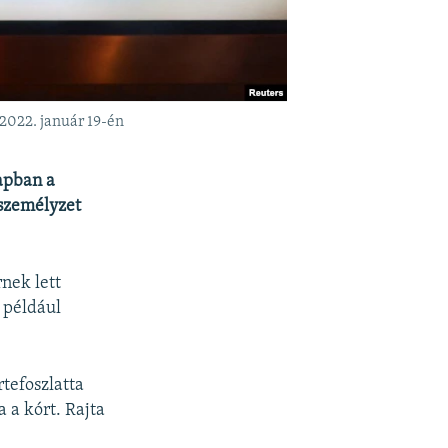
 2022. január 19-én
apban a
 személyzet
nek lett
p például
rtefoszlatta
 a kórt. Rajta