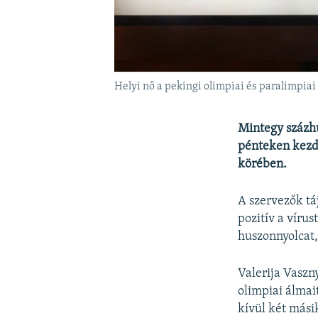
Helyi nő a pekingi olimpiai és paralimpiai 
Mintegy százhú
pénteken kezdő
körében.
A szervezők tá
pozitív a vírus
huszonnyolcat,
Valerija Vaszny
olimpiai álmai
kívül két másik