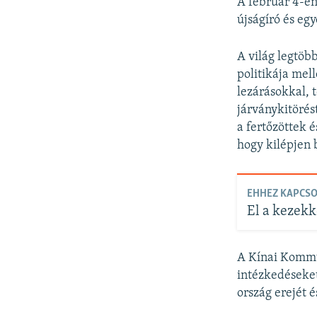
A február 4-én
újságíró és egy
A világ legtöb
politikája mel
lezárásokkal, 
járványkitörést
a fertőzöttek 
hogy kilépjen 
EHHEZ KAPCS
El a kezekke
A Kínai Kommun
intézkedéseket
ország erejét é