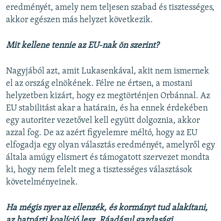
eredményét, amely nem teljesen szabad és tisztességes,
akkor egészen más helyzet következik.
Mit kellene tennie az EU-nak ön szerint?
Nagyjából azt, amit Lukasenkával, akit nem ismernek
el az ország elnökének. Félre ne értsen, a mostani
helyzetben kizárt, hogy ez megtörténjen Orbánnal. Az
EU stabilitást akar a határain, és ha ennek érdekében
egy autoriter vezetővel kell együtt dolgoznia, akkor
azzal fog. De az azért figyelemre méltó, hogy az EU
elfogadja egy olyan választás eredményét, amelyről egy
általa amúgy elismert és támogatott szervezet mondta
ki, hogy nem felelt meg a tisztességes választások
követelményeinek.
Ha mégis nyer az ellenzék, és kormányt tud alakítani,
az hatpárti koalíció lesz. Ráadásul gazdasági