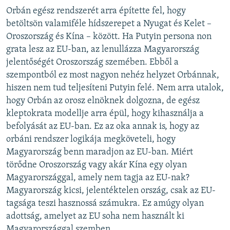
Orbán egész rendszerét arra építette fel, hogy
betöltsön valamiféle hídszerepet a Nyugat és Kelet –
Oroszország és Kína – között. Ha Putyin persona non
grata lesz az EU-ban, az lenullázza Magyarország
jelentőségét Oroszország szemében. Ebből a
szempontból ez most nagyon nehéz helyzet Orbánnak,
hiszen nem tud teljesíteni Putyin felé. Nem arra utalok,
hogy Orbán az orosz elnöknek dolgozna, de egész
kleptokrata modellje arra épül, hogy kihasználja a
befolyását az EU-ban. Ez az oka annak is, hogy az
orbáni rendszer logikája megköveteli, hogy
Magyarország benn maradjon az EU-ban. Miért
törődne Oroszország vagy akár Kína egy olyan
Magyarországgal, amely nem tagja az EU-nak?
Magyarország kicsi, jelentéktelen ország, csak az EU-
tagsága teszi hasznossá számukra. Ez amúgy olyan
adottság, amelyet az EU soha nem használt ki
Magyarországgal szemben.