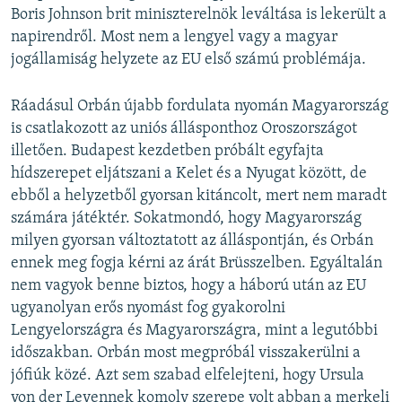
Boris Johnson brit miniszterelnök leváltása is lekerült a
napirendről. Most nem a lengyel vagy a magyar
jogállamiság helyzete az EU első számú problémája.
Ráadásul Orbán újabb fordulata nyomán Magyarország
is csatlakozott az uniós állásponthoz Oroszországot
illetően. Budapest kezdetben próbált egyfajta
hídszerepet eljátszani a Kelet és a Nyugat között, de
ebből a helyzetből gyorsan kitáncolt, mert nem maradt
számára játéktér. Sokatmondó, hogy Magyarország
milyen gyorsan változtatott az álláspontján, és Orbán
ennek meg fogja kérni az árát Brüsszelben. Egyáltalán
nem vagyok benne biztos, hogy a háború után az EU
ugyanolyan erős nyomást fog gyakorolni
Lengyelországra és Magyarországra, mint a legutóbbi
időszakban. Orbán most megpróbál visszakerülni a
jófiúk közé. Azt sem szabad elfelejteni, hogy Ursula
von der Leyennek komoly szerepe volt abban a merkeli