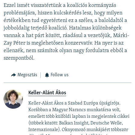
Ezzel ismét visszatértünk a koalíciós kormányzás
problémájára, hiszen kulcskérdés lesz, hogy milyen
értékekben tud egyetérteni ez a széles, a baloldaltól a
jobboldalig terjedő koalíció. Hatalmas különbségek
vannak a hat párt között, ráadásul a vezetőjük, Márki-
Zay Péter is meglehetősen konzervatív. Ha nyer is az
ellenzék, nem számítok olyan nagy fordulatra ebből a
szempontból.
Megosztás
Follow us
Keller-Alánt Ákos
Keller-Alánt Ákos a Szabad Európa újságírója.
Korábban a Magyar Narancs munkatársa volt,
emellett több külföldi lapban is megjelentek cikkei
(többek között: Balkan Insight, Deutsche Welle,
Internazionale). Oknyomozó munkájáért többször