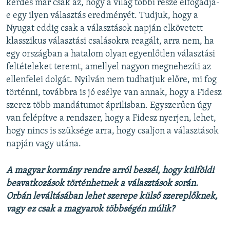
kérdés már csak az, hogy a világ többi része elfogadja-
e egy ilyen választás eredményét. Tudjuk, hogy a
Nyugat eddig csak a választások napján elkövetett
klasszikus választási csalásokra reagált, arra nem, ha
egy országban a hatalom olyan egyenlőtlen választási
feltételeket teremt, amellyel nagyon megnehezíti az
ellenfelei dolgát. Nyilván nem tudhatjuk előre, mi fog
történni, továbbra is jó esélye van annak, hogy a Fidesz
szerez több mandátumot áprilisban. Egyszerűen úgy
van felépítve a rendszer, hogy a Fidesz nyerjen, lehet,
hogy nincs is szüksége arra, hogy csaljon a választások
napján vagy utána.
A magyar kormány rendre arról beszél, hogy külföldi
beavatkozások történhetnek a választások során.
Orbán leváltásában lehet szerepe külső szereplőknek,
vagy ez csak a magyarok többségén múlik?