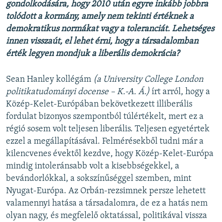
gondolkodására, hogy 2010 után egyre inkább jobbra
tolódott a kormány, amely nem tekinti értéknek a
demokratikus normákat vagy a toleranciát. Lehetséges
innen visszaút, el lehet érni, hogy a társadalomban
érték legyen mondjuk a liberális demokrácia?
Sean Hanley kollégám
(a University College London
politikatudományi docense – K.-A. Á.)
írt arról, hogy a
Közép-Kelet-Európában bekövetkezett illiberális
fordulat bizonyos szempontból túlértékelt, mert ez a
régió sosem volt teljesen liberális. Teljesen egyetértek
ezzel a megállapításával. Felmérésekből tudni már a
kilencvenes évektől kezdve, hogy Közép-Kelet-Európa
mindig intoleránsabb volt a kisebbségekkel, a
bevándorlókkal, a sokszínűséggel szemben, mint
Nyugat-Európa. Az Orbán-rezsimnek persze lehetett
valamennyi hatása a társadalomra, de ez a hatás nem
olyan nagy, és megfelelő oktatással, politikával vissza