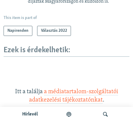
díjazták Magyarországon és külföldön is.
This item is part of
Napirenden
Választás 2022
Ezek is érdekelhetik:
Itt a találja
a médiatartalom-szolgáltatói
adatkezelési tájékoztatónkat
.
Hírlevél
Legfrissebb podcastunk: