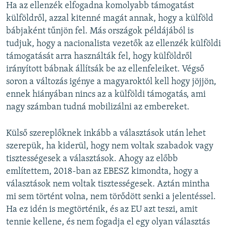
Ha az ellenzék elfogadna komolyabb támogatást
külföldről, azzal kitenné magát annak, hogy a külföld
bábjaként tűnjön fel. Más országok példájából is
tudjuk, hogy a nacionalista vezetők az ellenzék külföldi
támogatását arra használták fel, hogy külföldről
irányított bábnak állítsák be az ellenfeleiket. Végső
soron a változás igénye a magyaroktól kell hogy jöjjön,
ennek hiányában nincs az a külföldi támogatás, ami
nagy számban tudná mobilizálni az embereket.
Külső szereplőknek inkább a választások után lehet
szerepük, ha kiderül, hogy nem voltak szabadok vagy
tisztességesek a választások. Ahogy az előbb
említettem, 2018-ban az EBESZ kimondta, hogy a
választások nem voltak tisztességesek. Aztán mintha
mi sem történt volna, nem törődött senki a jelentéssel.
Ha ez idén is megtörténik, és az EU azt teszi, amit
tennie kellene, és nem fogadja el egy olyan választás