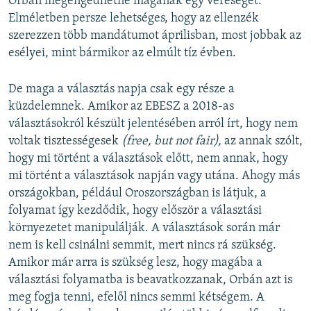
Orbán megengedhetne magának egy vereséget.
Elméletben persze lehetséges, hogy az ellenzék
szerezzen több mandátumot áprilisban, most jobbak az
esélyei, mint bármikor az elmúlt tíz évben.
De maga a választás napja csak egy része a
küzdelemnek. Amikor az EBESZ a 2018-as
választásokról készült jelentésében arról írt, hogy nem
voltak tisztességesek
(free, but not fair),
az annak szólt,
hogy mi történt a választások előtt, nem annak, hogy
mi történt a választások napján vagy utána. Ahogy más
országokban, például Oroszországban is látjuk, a
folyamat így kezdődik, hogy először a választási
környezetet manipulálják. A választások során már
nem is kell csinálni semmit, mert nincs rá szükség.
Amikor már arra is szükség lesz, hogy magába a
választási folyamatba is beavatkozzanak, Orbán azt is
meg fogja tenni, efelől nincs semmi kétségem. A