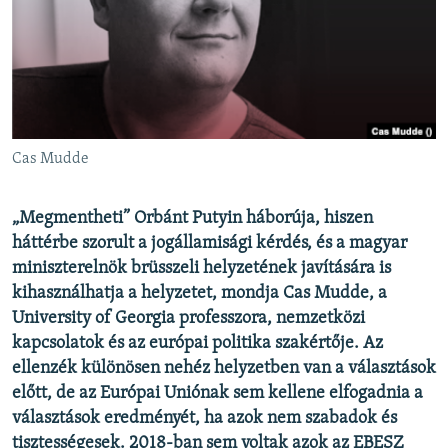
EURÓPAI UNIÓ
VILÁG
KLÍMAVÁLTOZÁS
A MÚLT TANULSÁGAI
Cas Mudde
KÖVESSEN MINKET!
„Megmentheti” Orbánt Putyin háborúja, hiszen
háttérbe szorult a jogállamisági kérdés, és a magyar
miniszterelnök brüsszeli helyzetének javítására is
Valamennyi RFE/RL weboldal
kihasználhatja a helyzetet, mondja Cas Mudde, a
University of Georgia professzora, nemzetközi
kapcsolatok és az európai politika szakértője. Az
ellenzék különösen nehéz helyzetben van a választások
előtt, de az Európai Uniónak sem kellene elfogadnia a
választások eredményét, ha azok nem szabadok és
tisztességesek. 2018-ban sem voltak azok az EBESZ