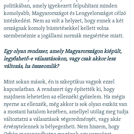
politikában, amely igyekezett felpuhítani minden
komolyabb, Magyarországot és Lengyelországot célzó
intézkedést. Nem az volt a helyzet, hogy ennek a két
országnak komoly büntetésekkel kellett volna
szembenéznie a jogállami normák megsértése miatt.
Egy olyan rendszer, amely Magyarországon kiépült,
legyőzhető-e választásokon, vagy csak akkor lesz
változás, ha összeomlik?
Mint sokan mások, én is szkeptikus vagyok ezzel
kapcsolatban. A rendszert úgy építették ki, hogy
majdnem lehetetlen az ellenzéki győzelem. Ha mégis
nyerne az ellenzék, még akkor is sok olyan eszköz van
a mostani hatalom kezében, amellyel utólag meg tudja
változtatni a választások végeredményét, vagy akár
érvénytelennek is bélyegezheti. Nem hiszem, hogy