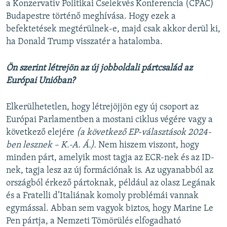
a Konzervatív Politikai Cselekvés Konferencia (CPAC)
Budapestre történő meghívása. Hogy ezek a
befektetések megtérülnek-e, majd csak akkor derül ki,
ha Donald Trump visszatér a hatalomba.
Ön szerint létrejön az új jobboldali pártcsalád az
Európai Unióban?
Elkerülhetetlen, hogy létrejöjjön egy új csoport az
Európai Parlamentben a mostani ciklus végére vagy a
következő elejére
(a következő EP-választások 2024-
ben lesznek – K.-A. Á.).
Nem hiszem viszont, hogy
minden párt, amelyik most tagja az ECR-nek és az ID-
nek, tagja lesz az új formációnak is. Az ugyanabból az
országból érkező pártoknak, például az olasz Legának
és a Fratelli d’Italiának komoly problémái vannak
egymással. Abban sem vagyok biztos, hogy Marine Le
Pen pártja, a Nemzeti Tömörülés elfogadható