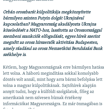
Orbán oroszbarát külpolitikája megkönnyítette
bármilyen szinten Putyin dolgát Ukrajnával
kapcsolatban? Magyarország akadályozta Ukrajna
közeledését a NATO-hoz, lassította az Oroszországgal
szembeni szankciók elfogadását, egyes hírek szerint
megnőtt az orosz hírszerzők aktivitása Budapesten,
amely ráadásul az orosz Nemzetközi Beruházási Bank
székhelye is.
Kétlem, hogy Magyarországnak erre bármilyen hatása
lett volna. A háború megindítása sokkal komolyabb
döntés volt annál, mint hogy arra bármi befolyása lett
volna a magyar külpolitikának. Sajtóhírek alapján
annyit tudni, hogy a külföldi szolgálatok, főleg az
amerikaiak nem szívesen bíznak érzékeny
információkat Magyarországra. Ez már önmagában is