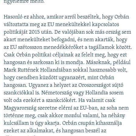
figyelemre méltó.
Hasonló ez ahhoz, amikor arról beszéltek, hogy Orbán
változtatta meg az EU menekültekkel kapcsolatos
politikáját 2015 után. De valójában sok más ország sem
akart menekülteket befogadni, és nem akarták, hogy
az EU szétosszon menedékkérőket a tagállamok között.
Csak Orbán politikai céljainak az felelt meg, hogy ezt
hangosan és sarkosan ki is mondja. Másoknak, például
Mark Ruttének Hollandiában sokkal hasznosabb volt,
hogy csendben küzdött ugyanazért, mint Orbán
hangosan. Ugyanez a helyzet az Oroszországot sújtó
szankciókkal is. Németország vagy Hollandia sosem
volt oda ezekért a szankciókért. Ha valamit csak
Magyarország szeretne elérni az EU-ban, az soha nem
történne meg, csak akkor mozdul valami, ha néhány
kulcsállam is úgy akarja. Orbán csupán kihasználja
ezeket az alkalmakat, és hangosan beszél az