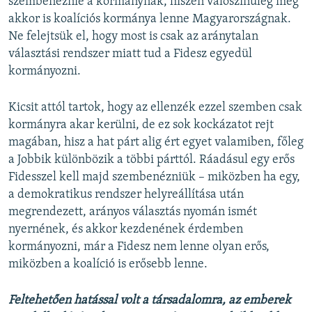
szembenéznie a kormánynak, hiszen valószínűleg még
akkor is koalíciós kormánya lenne Magyarországnak.
Ne felejtsük el, hogy most is csak az aránytalan
választási rendszer miatt tud a Fidesz egyedül
kormányozni.
Kicsit attól tartok, hogy az ellenzék ezzel szemben csak
kormányra akar kerülni, de ez sok kockázatot rejt
magában, hisz a hat párt alig ért egyet valamiben, főleg
a Jobbik különbözik a többi párttól. Ráadásul egy erős
Fidesszel kell majd szembenézniük – miközben ha egy,
a demokratikus rendszer helyreállítása után
megrendezett, arányos választás nyomán ismét
nyernének, és akkor kezdenének érdemben
kormányozni, már a Fidesz nem lenne olyan erős,
miközben a koalíció is erősebb lenne.
Feltehetően hatással volt a társadalomra, az emberek