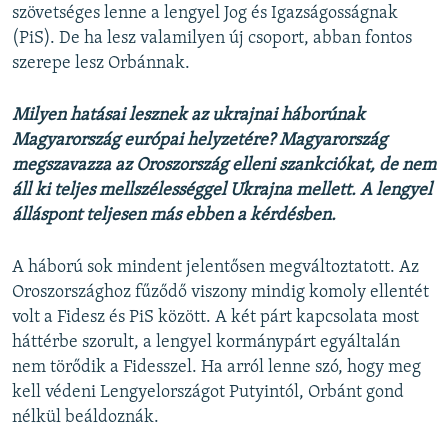
szövetséges lenne a lengyel Jog és Igazságosságnak
(PiS). De ha lesz valamilyen új csoport, abban fontos
szerepe lesz Orbánnak.
Milyen hatásai lesznek az ukrajnai háborúnak
Magyarország európai helyzetére? Magyarország
megszavazza az Oroszország elleni szankciókat, de nem
áll ki teljes mellszélességgel Ukrajna mellett. A lengyel
álláspont teljesen más ebben a kérdésben.
A háború sok mindent jelentősen megváltoztatott. Az
Oroszországhoz fűződő viszony mindig komoly ellentét
volt a Fidesz és PiS között. A két párt kapcsolata most
háttérbe szorult, a lengyel kormánypárt egyáltalán
nem törődik a Fidesszel. Ha arról lenne szó, hogy meg
kell védeni Lengyelországot Putyintól, Orbánt gond
nélkül beáldoznák.