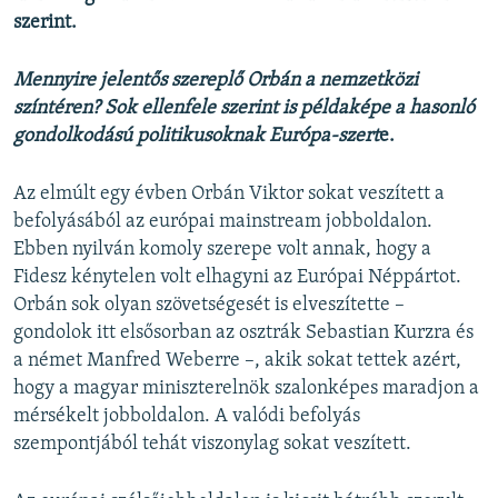
szerint.
Mennyire jelentős szereplő Orbán a nemzetközi
színtéren? Sok ellenfele szerint is példaképe a hasonló
gondolkodású politikusoknak Európa-szert
e.
Az elmúlt egy évben Orbán Viktor sokat veszített a
befolyásából az európai mainstream jobboldalon.
Ebben nyilván komoly szerepe volt annak, hogy a
Fidesz kénytelen volt elhagyni az Európai Néppártot.
Orbán sok olyan szövetségesét is elveszítette –
gondolok itt elsősorban az osztrák Sebastian Kurzra és
a német Manfred Weberre –, akik sokat tettek azért,
hogy a magyar miniszterelnök szalonképes maradjon a
mérsékelt jobboldalon. A valódi befolyás
szempontjából tehát viszonylag sokat veszített.