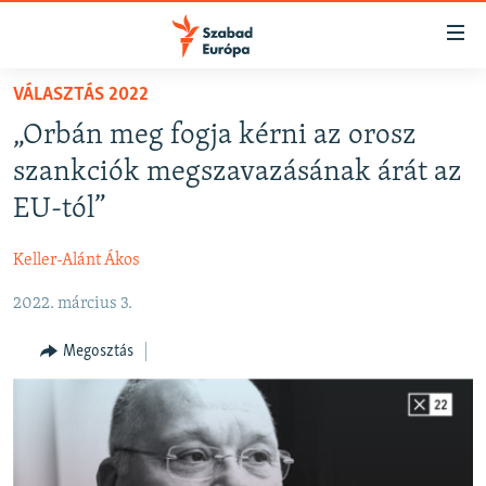
Akadálymentes
mód
Ugrás
VÁLASZTÁS 2022
a
NAPIRENDEN
„Orbán meg fogja kérni az orosz
fő
AKTUÁLIS
oldalra
szankciók megszavazásának árát az
FELIRATKOZÁS
PODCASTOK
Ugrás
EU-tól”
a
VIDEÓK
tartalomjegyzékre
Keller-Alánt Ákos
Spotify
ELEMZŐ
Ugrás
a
2022. március 3.
NER15
Feliratkozás
keresésre
SZABADON
Megosztás
TÁRSADALOM
DEMOKRÁCIA
A PÉNZ NYOMÁBAN