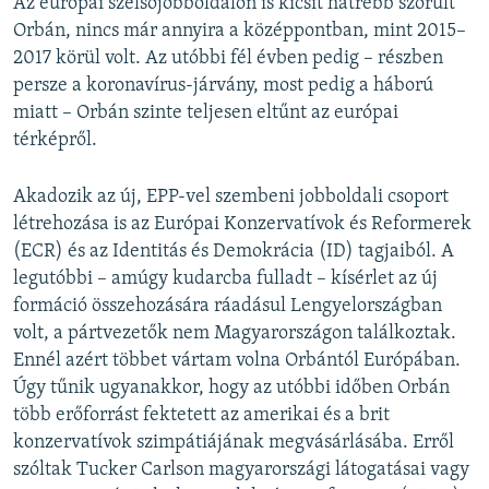
Az európai szélsőjobboldalon is kicsit hátrébb szorult
Orbán, nincs már annyira a középpontban, mint 2015–
2017 körül volt. Az utóbbi fél évben pedig – részben
persze a koronavírus-járvány, most pedig a háború
miatt – Orbán szinte teljesen eltűnt az európai
térképről.
Akadozik az új, EPP-vel szembeni jobboldali csoport
létrehozása is az Európai Konzervatívok és Reformerek
(ECR) és az Identitás és Demokrácia (ID) tagjaiból. A
legutóbbi – amúgy kudarcba fulladt – kísérlet az új
formáció összehozására ráadásul Lengyelországban
volt, a pártvezetők nem Magyarországon találkoztak.
Ennél azért többet vártam volna Orbántól Európában.
Úgy tűnik ugyanakkor, hogy az utóbbi időben Orbán
több erőforrást fektetett az amerikai és a brit
konzervatívok szimpátiájának megvásárlásába. Erről
szóltak Tucker Carlson magyarországi látogatásai vagy