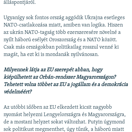
álláspontjáról.
Ugyanígy sok fontos ország aggódik Ukrajna esetleges
NATO-csatlakozása miatt, amiben van logika. Hiszen
az ukrán NATO-tagság több ezerszeresére növelné a
nyílt háború esélyét Oroszország és a NATO között.
Csak más országokban politikailag rosszul venné ki
magát, ha ezt ki is mondanák nyilvánosan.
Milyennek látja az EU szerepét abban, hogy
kiépülhetett az Orbán-rendszer Magyarországon?
Tehetett volna többet az EU a jogállam és a demokrácia
védelméért?
Az utóbbi időben az EU elkezdett kicsit nagyobb
nyomást helyezni Lengyelországra és Magyarországra,
de a mostani helyzet sokat változhat. Putyin úgymond
sok politikust megmenthet, úgy tűnik, a háború miatt