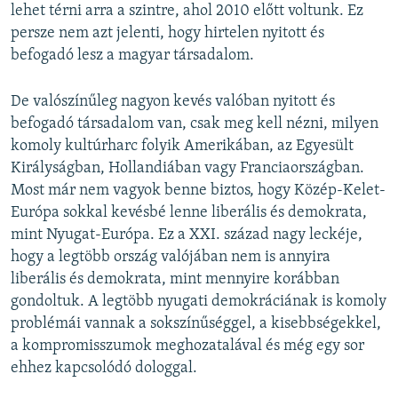
lehet térni arra a szintre, ahol 2010 előtt voltunk. Ez
persze nem azt jelenti, hogy hirtelen nyitott és
befogadó lesz a magyar társadalom.
De valószínűleg nagyon kevés valóban nyitott és
befogadó társadalom van, csak meg kell nézni, milyen
komoly kultúrharc folyik Amerikában, az Egyesült
Királyságban, Hollandiában vagy Franciaországban.
Most már nem vagyok benne biztos, hogy Közép-Kelet-
Európa sokkal kevésbé lenne liberális és demokrata,
mint Nyugat-Európa. Ez a XXI. század nagy leckéje,
hogy a legtöbb ország valójában nem is annyira
liberális és demokrata, mint mennyire korábban
gondoltuk. A legtöbb nyugati demokráciának is komoly
problémái vannak a sokszínűséggel, a kisebbségekkel,
a kompromisszumok meghozatalával és még egy sor
ehhez kapcsolódó dologgal.