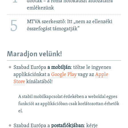
dobták – a roma holokauszt áldozataira
emlékezünk
5
MTVA szerkesztő: Itt „nem az ellenzéki
összefogást támogatják”
Maradjon velünk!
Szabad Európa
a mobilján
: töltse le ingyenes
applikációnkat a
Google Play
vagy az
Apple
Store
kínálatából!
A stabil mobilkapcsolat érdekében a weboldal egyes
funkciói az applikációban csak korlátozottan érhetők
el.
Szabad Európa a
postafiókjában
: kérje