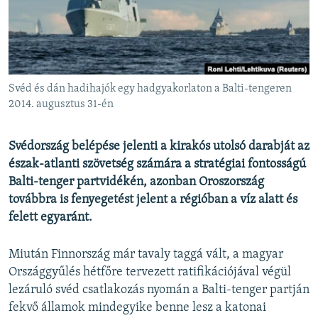
EURÓPAI UNIÓ
VILÁG
KLÍMAVÁLTOZÁS
A MÚLT TANULSÁGAI
Svéd és dán hadihajók egy hadgyakorlaton a Balti-tengeren
2014. augusztus 31-én
KÖVESSEN MINKET!
Svédország belépése jelenti a kirakós utolsó darabját az
észak-atlanti szövetség számára a stratégiai fontosságú
Balti-tenger partvidékén, azonban Oroszország
Valamennyi RFE/RL weboldal
továbbra is fenyegetést jelent a régióban a víz alatt és
felett egyaránt.
Miután Finnország már tavaly taggá vált, a magyar
Országgyűlés hétfőre tervezett ratifikációjával végül
lezáruló svéd csatlakozás nyomán a Balti-tenger partján
fekvő államok mindegyike benne lesz a katonai