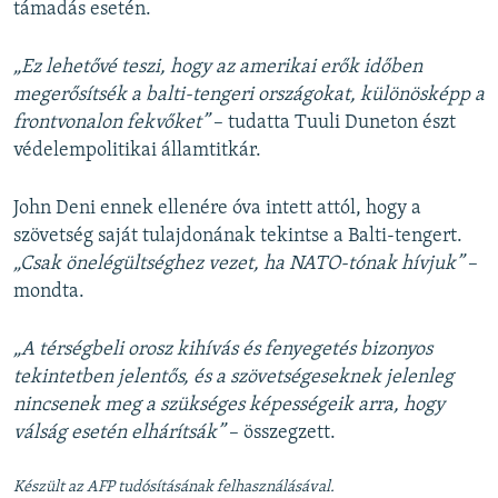
támadás esetén.
„Ez lehetővé teszi, hogy az amerikai erők időben
megerősítsék a balti-tengeri országokat, különösképp a
frontvonalon fekvőket”
– tudatta Tuuli Duneton észt
védelempolitikai államtitkár.
John Deni ennek ellenére óva intett attól, hogy a
szövetség saját tulajdonának tekintse a Balti-tengert.
„Csak önelégültséghez vezet, ha NATO-tónak hívjuk”
–
mondta.
„A térségbeli orosz kihívás és fenyegetés bizonyos
tekintetben jelentős, és a szövetségeseknek jelenleg
nincsenek meg a szükséges képességeik arra, hogy
válság esetén elhárítsák”
– összegzett.
Készült az AFP tudósításának felhasználásával.