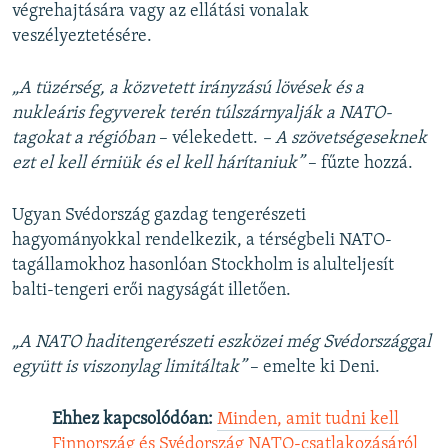
végrehajtására vagy az ellátási vonalak
veszélyeztetésére.
„A tüzérség, a közvetett irányzású lövések és a
nukleáris fegyverek terén túlszárnyalják a NATO-
tagokat a régióban
– vélekedett.
– A szövetségeseknek
ezt el kell érniük és el kell hárítaniuk”
– fűzte hozzá.
Ugyan Svédország gazdag tengerészeti
hagyományokkal rendelkezik, a térségbeli NATO-
tagállamokhoz hasonlóan Stockholm is alulteljesít
balti-tengeri erői nagyságát illetően.
„A NATO haditengerészeti eszközei még Svédországgal
együtt is viszonylag limitáltak”
– emelte ki Deni.
Ehhez kapcsolódóan:
Minden, amit tudni kell
Finnország és Svédország NATO-csatlakozásáról