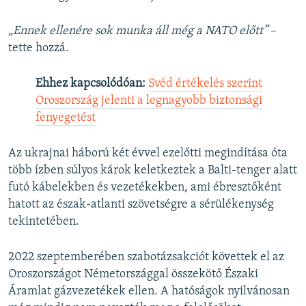
„Ennek ellenére sok munka áll még a NATO előtt”
–
tette hozzá.
Ehhez kapcsolódóan:
Svéd értékelés szerint
Oroszország jelenti a legnagyobb biztonsági
fenyegetést
Az ukrajnai háború két évvel ezelőtti megindítása óta
több ízben súlyos károk keletkeztek a Balti-tenger alatt
futó kábelekben és vezetékekben, ami ébresztőként
hatott az észak-atlanti szövetségre a sérülékenység
tekintetében.
2022 szeptemberében szabotázsakciót követtek el az
Oroszországot Németországgal összekötő Északi
Áramlat gázvezetékek ellen. A hatóságok nyilvánosan