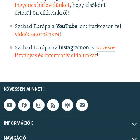
ingyenes hírlevelünket
, hogy elsőként
értesüljön cikkeinkről!
Szabad Európa a
YouTube
-on: iratkozzon fel
videócsatornánkra
!
Szabad Európa az
Instagramon
is:
kövesse
látványos és informatív oldalunkat
! ​
KÖVESSEN MINKET!
INFORMÁCIÓK
NAVIGÁCIÓ