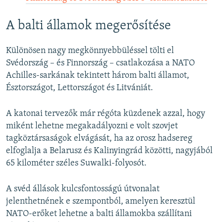
A balti államok megerősítése
Különösen nagy megkönnyebbüléssel tölti el
Svédország – és Finnország – csatlakozása a NATO
Achilles-sarkának tekintett három balti államot,
Észtországot, Lettországot és Litvániát.
A katonai tervezők már régóta küzdenek azzal, hogy
miként lehetne megakadályozni e volt szovjet
tagköztársaságok elvágását, ha az orosz hadsereg
elfoglalja a Belarusz és Kalinyingrád közötti, nagyjából
65 kilométer széles Suwalki-folyosót.
A svéd állások kulcsfontosságú útvonalat
jelenthetnének e szempontból, amelyen keresztül
NATO-erőket lehetne a balti államokba szállítani