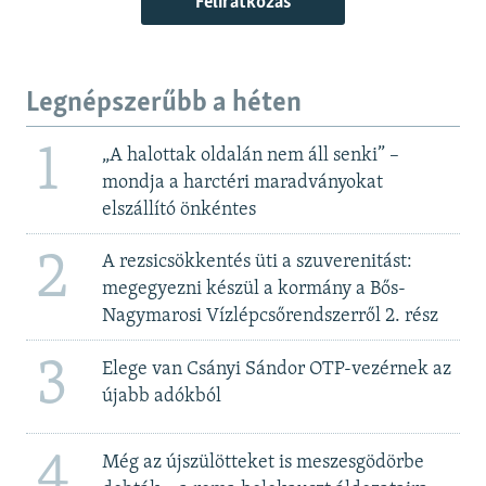
Feliratkozás
Legnépszerűbb a héten
1
„A halottak oldalán nem áll senki” –
mondja a harctéri maradványokat
elszállító önkéntes
2
A rezsicsökkentés üti a szuverenitást:
megegyezni készül a kormány a Bős-
Nagymarosi Vízlépcsőrendszerről 2. rész
3
Elege van Csányi Sándor OTP-vezérnek az
újabb adókból
4
Még az újszülötteket is meszesgödörbe