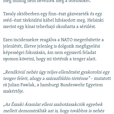
még mindig nem nevezték meg a felelősöket.
Tavaly októberben egy finn–észt gázvezeték és egy
svéd–észt távközlési kábel hibásodott meg. Helsinki
szerint egy kínai teherhajó okozhatta a sérülést.
Ezen incidensekre reagálva a NATO megerősítette a
jelenlétét, illetve jelenleg is dolgozik megfigyelési
képességei fokozásán, ám nem egyszerű feladat
nyomon követni, hogy mi történik a tenger alatt.
„Rendkívül nehéz úgy teljes ellenőrzést gyakorolni egy
tenger felett, ahogy a szárazföldön történne”
– mutatott
rá Julian Pawlak, a hamburgi Bundeswehr Egyetem
szakértője.
„Az Északi Áramlat elleni szabotázsakciók egyebek
mellett demonstrálták azt is, hogy továbbra is nehéz