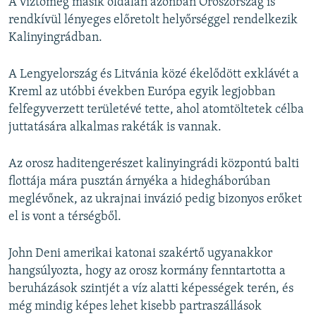
A víztömeg másik oldalán azonban Oroszország is
rendkívül lényeges előretolt helyőrséggel rendelkezik
Kalinyingrádban.
A Lengyelország és Litvánia közé ékelődött exklávét a
Kreml az utóbbi években Európa egyik legjobban
felfegyverzett területévé tette, ahol atomtöltetek célba
juttatására alkalmas rakéták is vannak.
Az orosz haditengerészet kalinyingrádi központú balti
flottája mára pusztán árnyéka a hidegháborúban
meglévőnek, az ukrajnai invázió pedig bizonyos erőket
el is vont a térségből.
John Deni amerikai katonai szakértő ugyanakkor
hangsúlyozta, hogy az orosz kormány fenntartotta a
beruházások szintjét a víz alatti képességek terén, és
még mindig képes lehet kisebb partraszállások