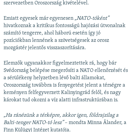
szervezetben Oroszország kivételével.
Emiatt egyesek már egyenesen
„NATO-tóként”
hivatkoznak a kritikus fontosságú hajózási útvonalnak
számító tengerre, ahol háború esetén így jó
pozíciókban lennének a szövetségesek az orosz
mozgástér jelentős visszaszorítására.
Elemzők ugyanakkor figyelmeztettek rá, hogy bár
Svédország belépése megerősíti a NATO ellenőrzését és
a sérülékeny helyzetben lévő balti államokat,
Oroszország továbbra is fenyegetést jelent a térségre a
keményen felfegyverzett Kalinyingrád felől, és nagy
károkat tud okozni a víz alatti infrastruktúrában is.
„Ha ránézünk a térképre, akkor igen, földrajzilag a
Balti-tenger NATO-tó lesz”
– mondta Minna Ålander, a
Finn Külügyi Intézet kutatója.