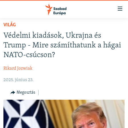
Akadálymentes
mód
Ugrás
VILÁG
a
NAPIRENDEN
Védelmi kiadások, Ukrajna és
fő
AKTUÁLIS
oldalra
Trump - Mire számíthatunk a hágai
FELIRATKOZÁS
PODCASTOK
Ugrás
NATO-csúcson?
a
VIDEÓK
tartalomjegyzékre
Rikard Jozwiak
Spotify
ELEMZŐ
Ugrás
a
2025. június 23.
NER15
Feliratkozás
keresésre
SZABADON
Megosztás
TÁRSADALOM
DEMOKRÁCIA
A PÉNZ NYOMÁBAN