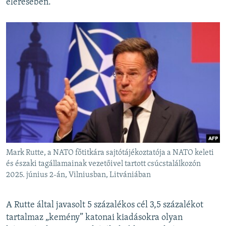
elérésében.
Mark Rutte, a NATO főtitkára sajtótájékoztatója a NATO keleti
és északi tagállamainak vezetőivel tartott csúcstalálkozón
2025. június 2-án, Vilniusban, Litvániában
A Rutte által javasolt 5 százalékos cél 3,5 százalékot
tartalmaz „kemény” katonai kiadásokra olyan