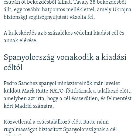
csupán öt bekezdésből állhat. Tavaly 38 bekezdésből
állt, egy további hatpontos melléklettel, amely Ukrajna
biztonsági segítségnyújtását vázolta fel.
A kulcskérdés az 5 százalékos védelmi kiadási cél és
annak elérése.
Spanyolország vonakodik a kiadási
céltól
Pedro Sanchez spanyol miniszterelnök már levelet
küldött Mark Rutte NATO-főtitkárnak a találkozó előtt,
amelyben azt írta, hogy a cél ésszerűtlen, és felmentést
kért Madrid számára.
Közvetlenül a csúcstalálkozó előtt Rutte némi
rugalmasságot biztosított Spanyolországnak a cél