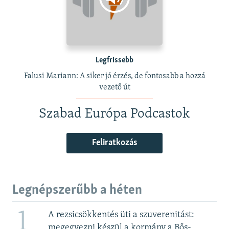
Legfrissebb
Falusi Mariann: A siker jó érzés, de fontosabb a hozzá
vezető út
Szabad Európa Podcastok
Feliratkozás
Legnépszerűbb a héten
1
A rezsicsökkentés üti a szuverenitást:
megegyezni készül a kormány a Bős-