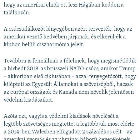
hogy az amerikai elnök ott lesz Hágában kedden a
találkozón.
A csúcstalálkozót lényegében azért tervezték, hogy az
amerikai vezető kedvében járjanak, és elkerüljék a
klubon belüli diszharmónia jeleit.
Továbbra is fennállnak a félelmek, hogy megismétlődik
a hírhedt 2018-as brüsszeli NATO-csúcs, amikor Trump
– akkoriban első ciklusában – azzal fenyegetőzött, hogy
kilépteti az Egyesült Államokat a szövetségből, hacsak
az európai országok és Kanada nem növelik jelentősen
védelmi kiadásaikat.
Azóta ezt, vagyis a védelmi kiadások növelését a
legtöbb szövetséges megtette, a legtöbbjük most elérte
a 2014-ben Walesben elfogadott 2 százalékos célt – az
amerikai nyomás és az ukrajnai háború keverékének