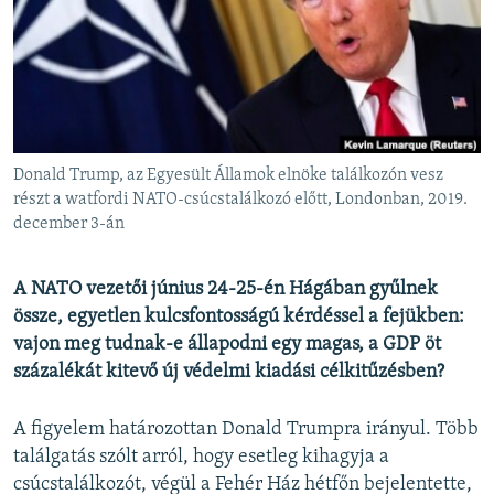
EURÓPAI UNIÓ
VILÁG
KLÍMAVÁLTOZÁS
A MÚLT TANULSÁGAI
Donald Trump, az Egyesült Államok elnöke találkozón vesz
KÖVESSEN MINKET!
részt a watfordi NATO-csúcstalálkozó előtt, Londonban, 2019.
december 3-án
A NATO vezetői június 24-25-én Hágában gyűlnek
Valamennyi RFE/RL weboldal
össze, egyetlen kulcsfontosságú kérdéssel a fejükben:
vajon meg tudnak-e állapodni egy magas, a GDP öt
százalékát kitevő új védelmi kiadási célkitűzésben?
A figyelem határozottan Donald Trumpra irányul. Több
találgatás szólt arról, hogy esetleg kihagyja a
csúcstalálkozót, végül a Fehér Ház hétfőn bejelentette,