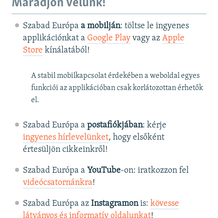
Maradjon velünk!
Szabad Európa
a mobilján
: töltse le ingyenes
applikációnkat a
Google Play
vagy az
Apple
Store
kínálatából!
A stabil mobilkapcsolat érdekében a weboldal egyes
funkciói az applikációban csak korlátozottan érhetők
el.
Szabad Európa a
postafiókjában
: kérje
ingyenes hírlevelünket
, hogy elsőként
értesüljön cikkeinkről!
Szabad Európa a
YouTube
-on: iratkozzon fel
videócsatornánkra
!
Szabad Európa az
Instagramon
is:
kövesse
látványos és informatív oldalunkat
! ​