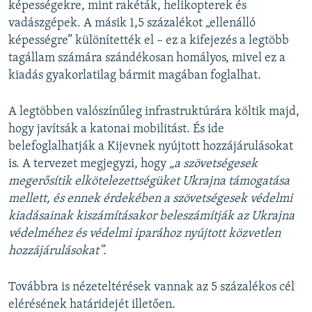
képességekre, mint rakéták, helikopterek és
vadászgépek. A másik 1,5 százalékot „ellenálló
képességre” különítették el – ez a kifejezés a legtöbb
tagállam számára szándékosan homályos, mivel ez a
kiadás gyakorlatilag bármit magában foglalhat.
A legtöbben valószínűleg infrastruktúrára költik majd,
hogy javítsák a katonai mobilitást. És ide
belefoglalhatják a Kijevnek nyújtott hozzájárulásokat
is. A tervezet megjegyzi, hogy
„a szövetségesek
megerősítik elkötelezettségüket Ukrajna támogatása
mellett, és ennek érdekében a szövetségesek védelmi
kiadásainak kiszámításakor beleszámítják az Ukrajna
védelméhez és védelmi iparához nyújtott közvetlen
hozzájárulásokat”.
Továbbra is nézeteltérések vannak az 5 százalékos cél
elérésének határidejét illetően.