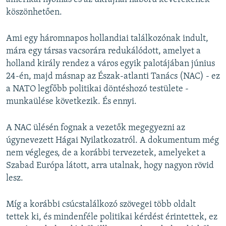
köszönhetően.
Ami egy háromnapos hollandiai találkozónak indult,
mára egy társas vacsorára redukálódott, amelyet a
holland király rendez a város egyik palotájában június
24-én, majd másnap az Észak-atlanti Tanács (NAC) - ez
a
NATO legfőbb politikai döntéshozó testülete -
munkaülése következik. És ennyi.
A NAC ülésén fognak a vezetők megegyezni az
úgynevezett Hágai Nyilatkozatról. A dokumentum még
nem végleges, de a korábbi tervezetek, amelyeket a
Szabad Európa látott, arra utalnak, hogy nagyon rövid
lesz.
Míg a korábbi csúcstalálkozó szövegei több oldalt
tettek ki, és mindenféle politikai kérdést érintettek, ez