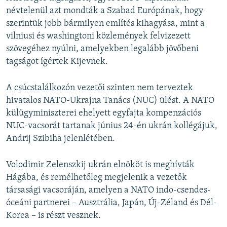
névtelenül azt mondták a Szabad Európának, hogy
szerintük jobb bármilyen említés kihagyása, mint a
vilniusi és washingtoni közlemények felvizezett
szövegéhez nyúlni, amelyekben legalább jövőbeni
tagságot ígértek Kijevnek.
A csúcstalálkozón vezetői szinten nem terveztek
hivatalos NATO-Ukrajna Tanács (NUC) ülést. A NATO
külügyminiszterei ehelyett egyfajta kompenzációs
NUC-vacsorát tartanak június 24-én ukrán kollégájuk,
Andrij Szibiha jelenlétében.
Volodimir Zelenszkij ukrán elnököt is meghívták
Hágába, és remélhetőleg megjelenik a vezetők
társasági vacsoráján, amelyen a NATO indo-csendes-
óceáni partnerei – Ausztrália, Japán, Új-Zéland és Dél-
Korea – is részt vesznek.