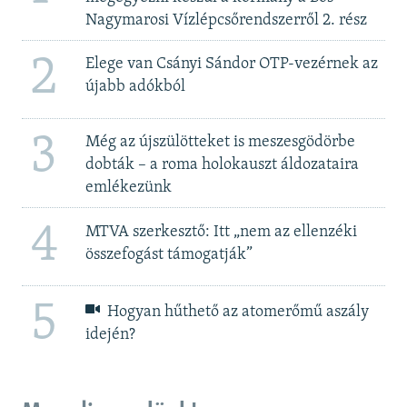
Nagymarosi Vízlépcsőrendszerről 2. rész
2
Elege van Csányi Sándor OTP-vezérnek az
újabb adókból
3
Még az újszülötteket is meszesgödörbe
dobták – a roma holokauszt áldozataira
emlékezünk
4
MTVA szerkesztő: Itt „nem az ellenzéki
összefogást támogatják”
5
Hogyan hűthető az atomerőmű aszály
idején?