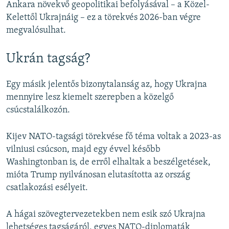
Ankara növekvő geopolitikai befolyásával – a Közel-
Kelettől Ukrajnáig – ez a törekvés 2026-ban végre
megvalósulhat.
Ukrán tagság?
Egy másik jelentős bizonytalanság az, hogy Ukrajna
mennyire lesz kiemelt szerepben a közelgő
csúcstalálkozón.
Kijev NATO-tagsági törekvése fő téma voltak a 2023-as
vilniusi csúcson, majd egy évvel később
Washingtonban is, de erről elhaltak a beszélgetések,
mióta Trump nyilvánosan elutasította az ország
csatlakozási esélyeit.
A hágai szövegtervezetekben nem esik szó Ukrajna
lehetséges tagságáról, egyes NATO-diplomaták