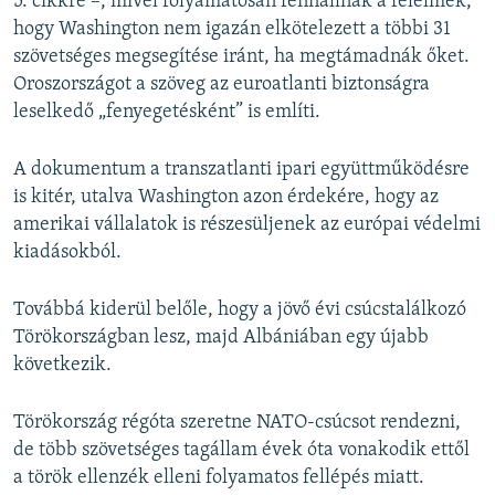
5. cikkre –, mivel folyamatosan fennállnak a félelmek,
hogy Washington nem igazán elkötelezett a többi 31
szövetséges megsegítése iránt, ha megtámadnák őket.
Oroszországot a szöveg az euroatlanti biztonságra
leselkedő „fenyegetésként” is említi.
A dokumentum a transzatlanti ipari együttműködésre
is kitér, utalva Washington azon érdekére, hogy az
amerikai vállalatok is részesüljenek az európai védelmi
kiadásokból.
Továbbá kiderül belőle, hogy a jövő évi csúcstalálkozó
Törökországban lesz, majd Albániában egy újabb
következik.
Törökország régóta szeretne NATO-csúcsot rendezni,
de több szövetséges tagállam évek óta vonakodik ettől
a török ellenzék elleni folyamatos fellépés miatt.