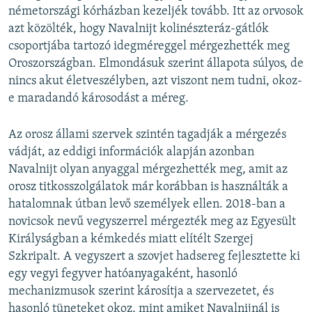
németországi kórházban kezeljék tovább. Itt az orvosok
azt közölték, hogy Navalnijt kolinészteráz-gátlók
csoportjába tartozó idegméreggel mérgezhették meg
Oroszországban. Elmondásuk szerint állapota súlyos, de
nincs akut életveszélyben, azt viszont nem tudni, okoz-
e maradandó károsodást a méreg.
Az orosz állami szervek szintén tagadják a mérgezés
vádját, az eddigi információk alapján azonban
Navalnijt olyan anyaggal mérgezhették meg, amit az
orosz titkosszolgálatok már korábban is használták a
hatalomnak útban levő személyek ellen. 2018-ban a
novicsok nevű vegyszerrel mérgezték meg az Egyesült
Királyságban a kémkedés miatt elítélt Szergej
Szkripalt. A vegyszert a szovjet hadsereg fejlesztette ki
egy vegyi fegyver hatóanyagaként, hasonló
mechanizmusok szerint károsítja a szervezetet, és
hasonló tüneteket okoz, mint amiket Navalnijnál is