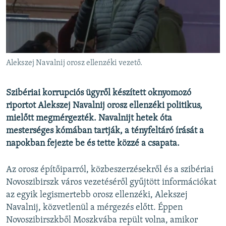
EURÓPAI UNIÓ
VILÁG
KLÍMAVÁLTOZÁS
A MÚLT TANULSÁGAI
Alekszej Navalnij orosz ellenzéki vezető.
KÖVESSEN MINKET!
Szibériai korrupciós ügyről készített oknyomozó
riportot Alekszej Navalnij orosz ellenzéki politikus,
mielőtt megmérgezték. Navalnijt hetek óta
mesterséges kómában tartják, a tényfeltáró írását a
Valamennyi RFE/RL weboldal
napokban fejezte be és tette közzé a csapata.
Az orosz építőiparról, közbeszerzésekről és a szibériai
Novoszibirszk város vezetéséről gyűjtött információkat
az egyik legismertebb orosz ellenzéki, Alekszej
Navalnij, közvetlenül a mérgezés előtt. Éppen
Novoszibirszkből Moszkvába repült volna, amikor