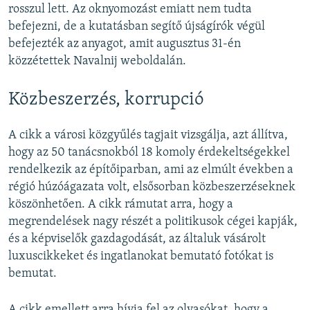
rosszul lett. Az oknyomozást emiatt nem tudta
befejezni, de a kutatásban segítő újságírók végül
befejezték az anyagot, amit augusztus 31-én
közzétettek Navalnij weboldalán.
Közbeszerzés, korrupció
A cikk a városi közgyűlés tagjait vizsgálja, azt állítva,
hogy az 50 tanácsnokból 18 komoly érdekeltségekkel
rendelkezik az építőiparban, ami az elmúlt években a
régió húzóágazata volt, elsősorban közbeszerzéseknek
köszönhetően. A cikk rámutat arra, hogy a
megrendelések nagy részét a politikusok cégei kapják,
és a képviselők gazdagodását, az általuk vásárolt
luxuscikkeket és ingatlanokat bemutató fotókat is
bemutat.
A cikk emellett arra hívja fel az olvasókat, hogy a