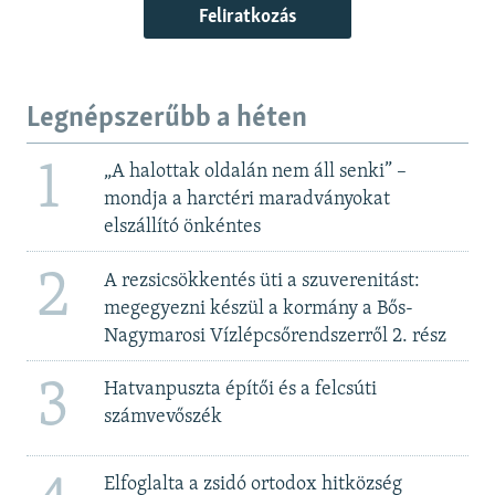
Feliratkozás
Legnépszerűbb a héten
1
„A halottak oldalán nem áll senki” –
mondja a harctéri maradványokat
elszállító önkéntes
2
A rezsicsökkentés üti a szuverenitást:
megegyezni készül a kormány a Bős-
Nagymarosi Vízlépcsőrendszerről 2. rész
3
Hatvanpuszta építői és a felcsúti
számvevőszék
Elfoglalta a zsidó ortodox hitközség