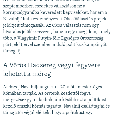
szeptemberben esedékes választáson ne a
korrupciógyanúba keveredett képviselőket, hanem a
Navalnij által kezdeményezett Okos Választás projekt
jelöltjeit támogassák. Az Okos Választás nem egy
hivatalos jelölőszervezet, hanem egy mozgalom, amely
több, a Vlagyimir Putyin-féle Egységes Oroszország
párt jelöltjeivel szemben induló politikus kampányát
támogatja.
A Vörös Hadsereg vegyi fegyvere
lehetett a méreg
Alekszej Navalnijt augusztus 20-a óta mesterséges
kómában tartják. Az orvosok kezdettől fogva
mérgezésre gyanakodtak, ám később ezt a politikust
kezelő omszki kórház tagadta. Navalnij családtagjai és
támogatói végül elérték, hogy a politikust egy