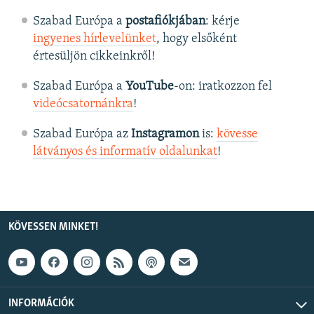
Szabad Európa a
postafiókjában
: kérje
ingyenes hírlevelünket
, hogy elsőként
értesüljön cikkeinkről!
Szabad Európa a
YouTube
-on: iratkozzon fel
videócsatornánkra
!
Szabad Európa az
Instagramon
is:
kövesse
látványos és informatív oldalunkat
! ​
KÖVESSEN MINKET!
INFORMÁCIÓK