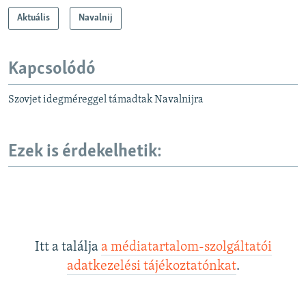
Aktuális
Navalnij
Kapcsolódó
Szovjet idegméreggel támadtak Navalnijra
Ezek is érdekelhetik:
Itt a találja
a médiatartalom-szolgáltatói
adatkezelési tájékoztatónkat
.