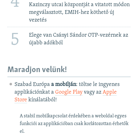
4
Kazinczy utcai központját a vitatott módon
megválasztott, EMIH-hez köthető új
vezetés
5
Elege van Csányi Sándor OTP-vezérnek az
újabb adókból
Maradjon velünk!
Szabad Európa
a mobilján
: töltse le ingyenes
applikációnkat a
Google Play
vagy az
Apple
Store
kínálatából!
A stabil mobilkapcsolat érdekében a weboldal egyes
funkciói az applikációban csak korlátozottan érhetők
el.