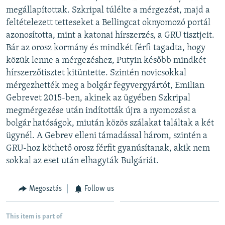
megállapítottak. Szkripal túlélte a mérgezést, majd a
feltételezett tetteseket a Bellingcat oknyomozó portál
azonosította, mint a katonai hírszerzés, a GRU tisztjeit.
Bár az orosz kormány és mindkét férfi tagadta, hogy
közük lenne a mérgezéshez, Putyin később mindkét
hírszerzőtisztet kitüntette. Szintén novicsokkal
mérgezhették meg a bolgár fegyvergyártót, Emilian
Gebrevet 2015-ben, akinek az ügyében Szkripal
megmérgezése után indították újra a nyomozást a
bolgár hatóságok, miután közös szálakat találtak a két
ügynél. A Gebrev elleni támadással három, szintén a
GRU-hoz köthető orosz férfit gyanúsítanak, akik nem
sokkal az eset után elhagyták Bulgáriát.
Megosztás
Follow us
This item is part of