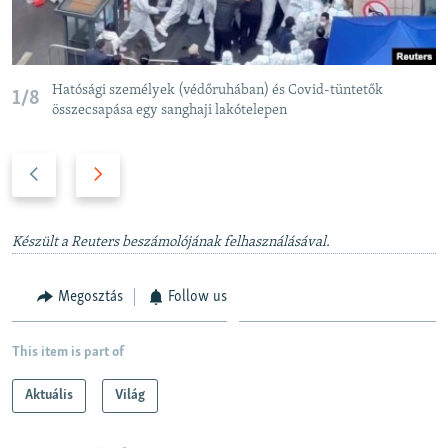
Hatósági személyek (védőruhában) és Covid-tüntetők
1/8
összecsapása egy sanghaji lakótelepen
P
N
r
e
e
x
v
t
Készült a Reuters beszámolójának felhasználásával.
i
s
o
l
Megosztás
Follow us
u
i
s
d
This item is part of
s
e
l
Aktuális
Világ
i
d