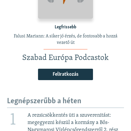
Legfrissebb
Falusi Mariann: A siker jó érzés, de fontosabb a hozzá
vezető út
Szabad Európa Podcastok
Feliratkozás
Legnépszerűbb a héten
1
A rezsicsökkentés üti a szuverenitást:
megegyezni készül a kormány a Bős-
Nagymarosi Vízlépcsőrendszerről 2. rész