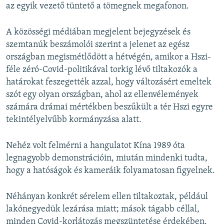
az egyik vezető tüntető a tömegnek megafonon.
A közösségi médiában megjelent bejegyzések és
szemtanúk beszámolói szerint a jelenet az egész
országban megismétlődött a hétvégén, amikor a Hszi-
féle zéró-Covid-politikával torkig lévő tiltakozók a
határokat feszegették azzal, hogy változásért emeltek
szót egy olyan országban, ahol az ellenvélemények
számára drámai mértékben beszűkült a tér Hszi egyre
tekintélyelvűbb kormányzása alatt.
Nehéz volt felmérni a hangulatot Kína 1989 óta
legnagyobb demonstrációin, miután mindenki tudta,
hogy a hatóságok és kameráik folyamatosan figyelnek.
Néhányan konkrét sérelem ellen tiltakoztak, például
lakónegyedük lezárása miatt; mások tágabb céllal,
minden Covid-korlátozás megszüntetése érdekében.