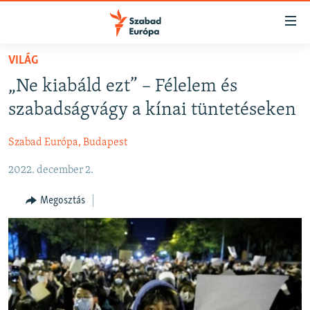
Akadálymentes
mód
Ugrás
VILÁG
a
NAPIRENDEN
„Ne kiabáld ezt” – Félelem és
fő
AKTUÁLIS
oldalra
szabadságvágy a kínai tüntetéseken
FELIRATKOZÁS
PODCASTOK
Ugrás
a
Szabad Európa, Budapest
VIDEÓK
tartalomjegyzékre
Spotify
2022. december 2.
ELEMZŐ
Ugrás
a
NER15
Megosztás
Feliratkozás
keresésre
SZABADON
TÁRSADALOM
DEMOKRÁCIA
A PÉNZ NYOMÁBAN