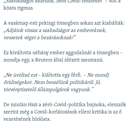
„Szabadságot akarunk, nem Covid-teszteket”
– volt a
közös rigmus.
A vasárnap esti pekingi tömegben sokan azt kiabálták:
„Adjátok vissza a szabadságot az embereknek,
vessetek véget a bezárásoknak!”
Ez kiváltotta néhány ember aggodalmát a tömegben –
mondja egy, a Reuters által idézett szemtanú.
„Ne üvöltsd ezt
– kiáltotta egy férfi.
– Ne mondj
őrültségeket. Nem beszélünk politikáról. Jó,
törvénytisztelő állampolgárok vagyunk.”
De miután Hszi a zéró-Covid-politika bajnoka, elemzők
szerint még a Covid-korlátozások elleni kritika is az ő
vezetésének bírálata.