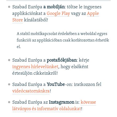
Szabad Európa
a mobilján
: töltse le ingyenes
applikációnkat a
Google Play
vagy az
Apple
Store
kínálatából!
A stabil mobilkapcsolat érdekében a weboldal egyes
funkciói az applikációban csak korlátozottan érhetők
el.
Szabad Európa a
postafiókjában
: kérje
ingyenes hírlevelünket
, hogy elsőként
értesüljön cikkeinkről!
Szabad Európa a
YouTube
-on: iratkozzon fel
videócsatornánkra
!
Szabad Európa az
Instagramon
is:
kövesse
látványos és informatív oldalunkat
! ​