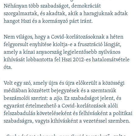
Néhányan több szabadságot, demokráciát
szorgalmaztak, és akadtak, akik a haragjuknak adtak
hangot Hszi és a kormányzó párt iránt.
Nem világos, hogy a Covid-korlátozásoknak a héten
felgyorsult enyhítése kioltja-e a frusztráció lángját,
amely a kínai anyaország legjelentősebb nyilvános
kihívását lobbantotta fel Hszi 2012-es hatalomátvétele
óta.
Volt egy szó, amely újra és újra előkerült a közösségi
médiában közzétett bejegyzések és a szemtanúk
beszámolói szerint: a
zijo.
Ez szabadságot jelent, és
egyaránt értelmezhető a Covid-korlátozások alóli
felszabadulás követeléseként és felhívásként a politikai
szabadságra, vagyis kihívásként a vezetéssel szemben.