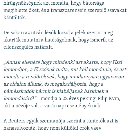
hírügynökségnek azt mondta, hogy bátorsága
megihlette őket, és a transzparensein szereplő szavakat
kántálták.
De sokan az utcán lévők közül a jelek szerint meg
akarták mutatni a hatóságoknak, hogy ismerik az
ellenszegülés határait.
„Annak ellenére hogy mindenki azt akarta, hogy Hszi
lemondjon, a fő szónok tudta, mit kell mondania, és azt
mondta a rendőröknek, hogy mindannyian ugyanazon
az oldalon állunk, és megakadályozta, hogy a
bámészkodók bármit is kiabáljanak bárkinek a
lemondásáról”
– mondja a 22 éves pekingi Filip Kvin,
aki a nézője volt a vasárnapi eseményeknek.
A Reuters egyik szemtanúja szerint a tüntetők azt is
hangsúlyozták, hogy nem
külföldi erők
vagy