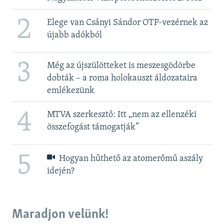
2
Elege van Csányi Sándor OTP-vezérnek az
újabb adókból
3
Még az újszülötteket is meszesgödörbe
dobták – a roma holokauszt áldozataira
emlékezünk
4
MTVA szerkesztő: Itt „nem az ellenzéki
összefogást támogatják”
5
Hogyan hűthető az atomerőmű aszály
idején?
Maradjon velünk!