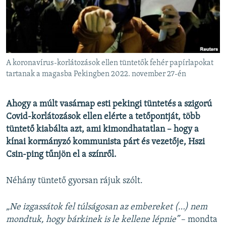
EURÓPAI UNIÓ
VILÁG
KLÍMAVÁLTOZÁS
A MÚLT TANULSÁGAI
A koronavírus-korlátozások ellen tüntetők fehér papírlapokat
tartanak a magasba Pekingben 2022. november 27-én
KÖVESSEN MINKET!
Ahogy a múlt vasárnap esti pekingi tüntetés a szigorú
Covid-korlátozások ellen elérte a tetőpontját, több
tüntető kiabálta azt, ami kimondhatatlan – hogy a
Valamennyi RFE/RL weboldal
kínai kormányzó kommunista párt és vezetője, Hszi
Csin-ping tűnjön el a színről.
Néhány tüntető gyorsan rájuk szólt.
„Ne izgassátok fel túlságosan az embereket (…) nem
mondtuk, hogy bárkinek is le kellene lépnie”
– mondta