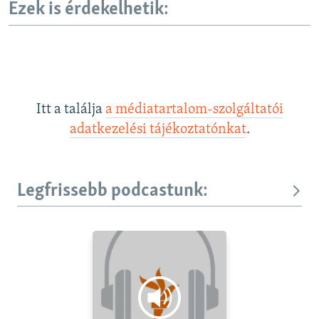
Ezek is érdekelhetik:
e
Itt a találja
a médiatartalom-szolgáltatói
adatkezelési tájékoztatónkat
.
Legfrissebb podcastunk: