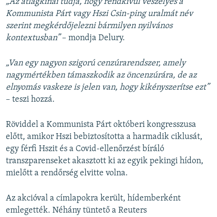
„Az átlagkínai tudja, hogy rendkívül veszélyes a
Kommunista Párt vagy Hszi Csin-ping uralmát név
szerint megkérdőjelezni bármilyen nyilvános
kontextusban”
– mondja Delury.
„Van egy nagyon szigorú cenzúrarendszer, amely
nagymértékben támaszkodik az öncenzúrára, de az
elnyomás vaskeze is jelen van, hogy kikényszerítse ezt”
– teszi hozzá.
Röviddel a Kommunista Párt októberi kongresszusa
előtt, amikor Hszi bebiztosította a harmadik ciklusát,
egy férfi Hszit és a Covid-ellenőrzést bíráló
transzparenseket akasztott ki az egyik pekingi hídon,
mielőtt a rendőrség elvitte volna.
Az akcióval a címlapokra került, hídemberként
emlegették. Néhány tüntető a Reuters