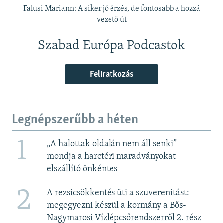
Falusi Mariann: A siker jó érzés, de fontosabb a hozzá
vezető út
Szabad Európa Podcastok
Feliratkozás
Legnépszerűbb a héten
1
„A halottak oldalán nem áll senki” –
mondja a harctéri maradványokat
elszállító önkéntes
2
A rezsicsökkentés üti a szuverenitást:
megegyezni készül a kormány a Bős-
Nagymarosi Vízlépcsőrendszerről 2. rész