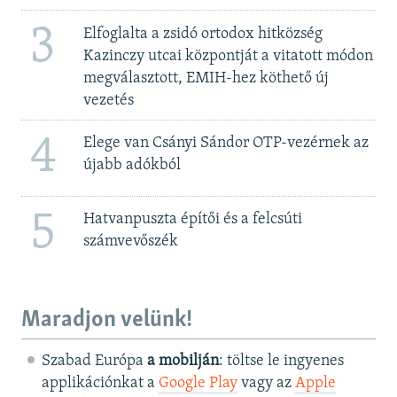
3
Elfoglalta a zsidó ortodox hitközség
Kazinczy utcai központját a vitatott módon
megválasztott, EMIH-hez köthető új
vezetés
4
Elege van Csányi Sándor OTP-vezérnek az
újabb adókból
5
Hatvanpuszta építői és a felcsúti
számvevőszék
Maradjon velünk!
Szabad Európa
a mobilján
: töltse le ingyenes
applikációnkat a
Google Play
vagy az
Apple