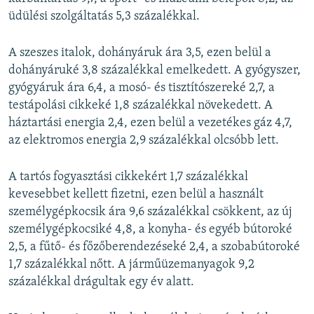
üdülési szolgáltatás 5,3 százalékkal.
A szeszes italok, dohányáruk ára 3,5, ezen belül a
dohányáruké 3,8 százalékkal emelkedett. A gyógyszer,
gyógyáruk ára 6,4, a mosó- és tisztítószereké 2,7, a
testápolási cikkeké 1,8 százalékkal növekedett. A
háztartási energia 2,4, ezen belül a vezetékes gáz 4,7,
az elektromos energia 2,9 százalékkal olcsóbb lett.
A tartós fogyasztási cikkekért 1,7 százalékkal
kevesebbet kellett fizetni, ezen belül a használt
személygépkocsik ára 9,6 százalékkal csökkent, az új
személygépkocsiké 4,8, a konyha- és egyéb bútoroké
2,5, a fűtő- és főzőberendezéseké 2,4, a szobabútoroké
1,7 százalékkal nőtt. A járműüzemanyagok 9,2
százalékkal drágultak egy év alatt.