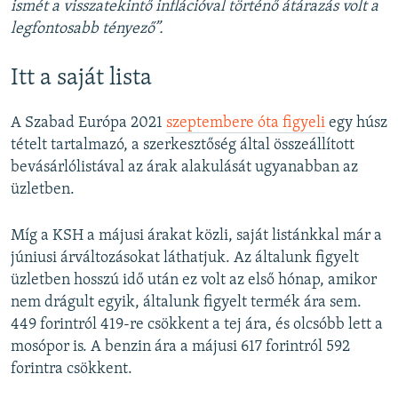
ismét a visszatekintő inflációval történő átárazás volt a
legfontosabb tényező”.
Itt a saját lista
A Szabad Európa 2021
szeptembere óta figyeli
egy húsz
tételt tartalmazó, a szerkesztőség által összeállított
bevásárlólistával az árak alakulását ugyanabban az
üzletben.
Míg a KSH a májusi árakat közli, saját listánkkal már a
júniusi árváltozásokat láthatjuk. Az általunk figyelt
üzletben hosszú idő után ez volt az első hónap, amikor
nem drágult egyik, általunk figyelt termék ára sem.
449 forintról 419-re csökkent a tej ára, és olcsóbb lett a
mosópor is. A benzin ára a májusi 617 forintról 592
forintra csökkent.