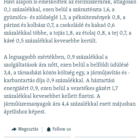
Havi alapon is emelkedtek az élelmiszerárak, átlagosan
0,1 százalékkal, ezen belül a száraztészta 1,6, a
gyümölcs- és zöldséglé 1,3, a péksütemények 0,8, a
párizsi és kolbász 0,7, a csokoládé és kakaó 0,6
százalékkal többe, a tojás 1,8, az étolaj 0,8, a tej 0,7, a
kávé 0,5 százalékkal kevesebbe került.
A legnagyobb mértékben, 0,9 százalékkal a
szolgáltatások ára nőtt, ezen belül a belföldi üdülésé
3,4, a társasházi közös költség egy, a járműjavítás és -
karbantartás díja 0,9 százalékkal. A háztartási
energiáért 0,9, ezen belül a vezetékes gázért 1,7
százalékkal kevesebbet kellett fizetni. A
járműüzemanyagok ára 4,4 százalékkal esett májusban
áprilishoz képest.
Megosztás
Follow us