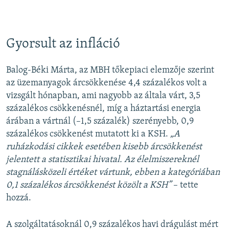
Gyorsult az infláció
Balog-Béki Márta, az MBH tőkepiaci elemzője szerint
az üzemanyagok árcsökkenése 4,4 százalékos volt a
vizsgált hónapban, ami nagyobb az általa várt, 3,5
százalékos csökkenésnél, míg a háztartási energia
árában a vártnál (–1,5 százalék) szerényebb, 0,9
százalékos csökkenést mutatott ki a KSH.
„A
ruházkodási cikkek esetében kisebb árcsökkenést
jelentett a statisztikai hivatal. Az élelmiszereknél
stagnálásközeli értéket vártunk, ebben a kategóriában
0,1 százalékos árcsökkenést közölt a KSH”
– tette
hozzá.
A szolgáltatásoknál 0,9 százalékos havi drágulást mért