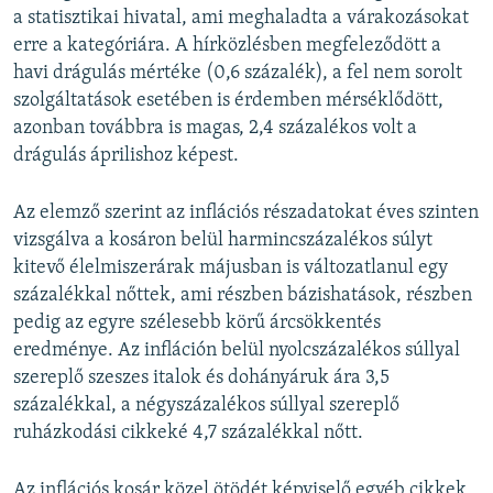
a statisztikai hivatal, ami meghaladta a várakozásokat
erre a kategóriára. A hírközlésben megfeleződött a
havi drágulás mértéke (0,6 százalék), a fel nem sorolt
szolgáltatások esetében is érdemben mérséklődött,
azonban továbbra is magas, 2,4 százalékos volt a
drágulás áprilishoz képest.
Az elemző szerint az inflációs részadatokat éves szinten
vizsgálva a kosáron belül harmincszázalékos súlyt
kitevő élelmiszerárak májusban is változatlanul egy
százalékkal nőttek, ami részben bázishatások, részben
pedig az egyre szélesebb körű árcsökkentés
eredménye. Az infláción belül nyolcszázalékos súllyal
szereplő szeszes italok és dohányáruk ára 3,5
százalékkal, a négyszázalékos súllyal szereplő
ruházkodási cikkeké 4,7 százalékkal nőtt.
Az inflációs kosár közel ötödét képviselő egyéb cikkek