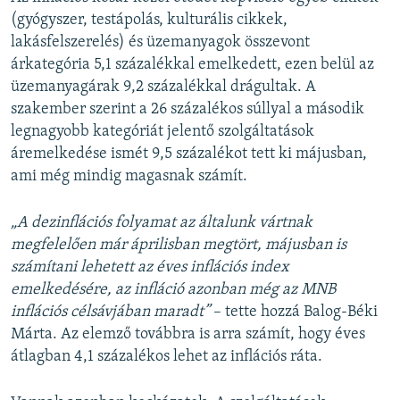
(gyógyszer, testápolás, kulturális cikkek,
lakásfelszerelés) és üzemanyagok összevont
árkategória 5,1 százalékkal emelkedett, ezen belül az
üzemanyagárak 9,2 százalékkal drágultak. A
szakember szerint a 26 százalékos súllyal a második
legnagyobb kategóriát jelentő szolgáltatások
áremelkedése ismét 9,5 százalékot tett ki májusban,
ami még mindig magasnak számít.
„A dezinflációs folyamat az általunk vártnak
megfelelően már áprilisban megtört, májusban is
számítani lehetett az éves inflációs index
emelkedésére, az infláció azonban még az MNB
inflációs célsávjában maradt”
– tette hozzá Balog-Béki
Márta. Az elemző továbbra is arra számít, hogy éves
átlagban 4,1 százalékos lehet az inflációs ráta.