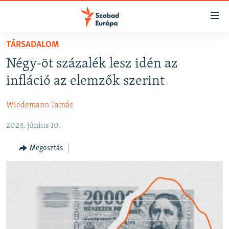
Akadálymentes
mód
Ugrás
TÁRSADALOM
a
NAPIRENDEN
Négy-öt százalék lesz idén az
fő
AKTUÁLIS
oldalra
infláció az elemzők szerint
FELIRATKOZÁS
PODCASTOK
Ugrás
a
Wiedemann Tamás
VIDEÓK
tartalomjegyzékre
Spotify
2024. június 10.
ELEMZŐ
Ugrás
a
NER15
Megosztás
Feliratkozás
keresésre
SZABADON
TÁRSADALOM
DEMOKRÁCIA
A PÉNZ NYOMÁBAN