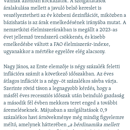
Vannak azonban kockázatok. A szolgáltatások
áralakulása mellett a javuló belső kereslet is
veszélyeztetheti az év közbeni dezinflációt, miközben a
bázishatás is az árak emelkedésének irányába mutat. A
nemzetközi élelmiszerárakban is megállt a 2023-as
évet jellemző trendszerű csökkenés, és kisebb
emelkedésbe váltott a FAO élelmiszerár-indexe,
ugyanakkor a mértéke egyelőre elég alacsony.
Nagy János, az Erste elemzője is négy százalék feletti
inflációra számít a következő időszakban. Az éves
átlagos inflációt is a négy–öt százalékos sávba várja.
Szerinte rövid távon a legnagyobb kérdés, hogy a
másfél éves recessziós időszak után beinduló gazdaság
a második fél évben mekkora teret enged a további
áremeléseknek. Májusban a szolgáltatások 0,9
százalékos havi árnövekménye még mindig figyelemre
méltó, amelynek hátterében
„a bérdinamika mellett