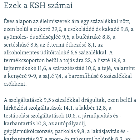
Ezek a KSH számai
Éves alapon az élelmiszerek ára egy százalékkal nőtt,
ezen belül a cukoré 29,6, a csokoládéé és kakaóé 9,8, a
gyümölcs- és zöldségléé 9,5, a büféáruké 8,8, a
sertéshúsé 8,6, az éttermi étkezésé 8,1, az
alkoholmentes üdítőitaloké 5,6 százalékkal. A
termékcsoporton belül a tojás ára 22, a liszté 19,6, a
tejtermékeké 11,6, a száraztésztáé 10,6, a tejé, valamint
a kenyéré 9-9, a sajté 7,4, a baromfihúsé 6 százalékkal
csökkent.
A szolgáltatások 9,5 százalékkal drágultak, ezen belül a
hírközlési szolgáltatások 14,1, a lakbér 12,8, a
testápolási szolgáltatások 10,5, a járműjavítás és -
karbantartás 10,3, az autópályadíj,
gépjárműkölcsönzés, parkolás 9,8, a lakásjavítás és -
karbantartás 9,7, a sport- és múzeumi belépők 8,2, az