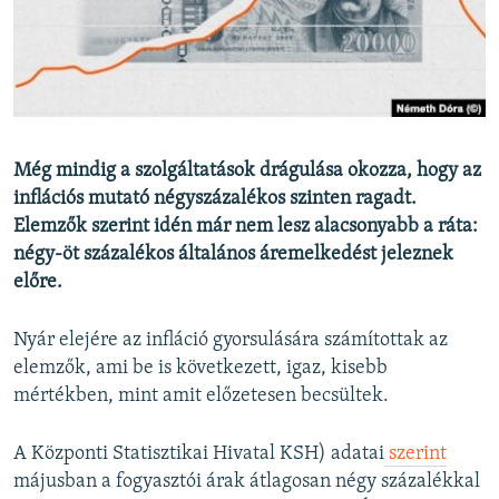
EURÓPAI UNIÓ
VILÁG
KLÍMAVÁLTOZÁS
A MÚLT TANULSÁGAI
Még mindig a szolgáltatások drágulása okozza, hogy az
inflációs mutató négyszázalékos szinten ragadt.
KÖVESSEN MINKET!
Elemzők szerint idén már nem lesz alacsonyabb a ráta:
négy-öt százalékos általános áremelkedést jeleznek
előre.
Valamennyi RFE/RL weboldal
Nyár elejére az infláció gyorsulására számítottak az
elemzők, ami be is következett, igaz, kisebb
mértékben, mint amit előzetesen becsültek.
A Központi Statisztikai Hivatal KSH) adatai
szerint
májusban a fogyasztói árak átlagosan négy százalékkal