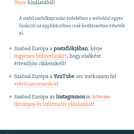
Store
kínálatából!
A stabil mobilkapcsolat érdekében a weboldal egyes
funkciói az applikációban csak korlátozottan érhetők
el.
Szabad Európa a
postafiókjában
: kérje
ingyenes hírlevelünket
, hogy elsőként
értesüljön cikkeinkről!
Szabad Európa a
YouTube
-on: iratkozzon fel
videócsatornánkra
!
Szabad Európa az
Instagramon
is:
kövesse
látványos és informatív oldalunkat
! ​