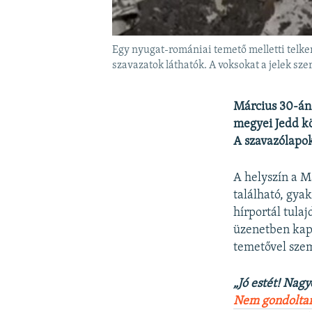
Egy nyugat-romániai temető melletti telken
szavazatok láthatók. A voksokat a jelek sze
Március 30-án 
megyei Jedd kö
A szavazólapok
A helyszín a M
található, gya
hírportál tula
üzenetben kapo
temetővel sze
„Jó estét! Nag
Nem gondoltam 