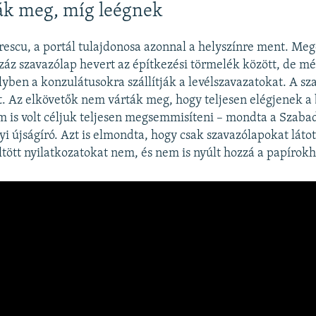
ák meg, míg leégnek
rescu, a portál tulajdonosa azonnal a helyszínre ment. M
záz szavazólap hevert az építkezési törmelék között, de mé
melyben a konzulátusokra szállítják a levélszavazatokat. A s
. Az elkövetők nem várták meg, hogy teljesen elégjenek a 
m is volt céljuk teljesen megsemmisíteni – mondta a Szab
i újságíró. Azt is elmondta, hogy csak szavazólapokat látot
ltött nyilatkozatokat nem, és nem is nyúlt hozzá a papírokh