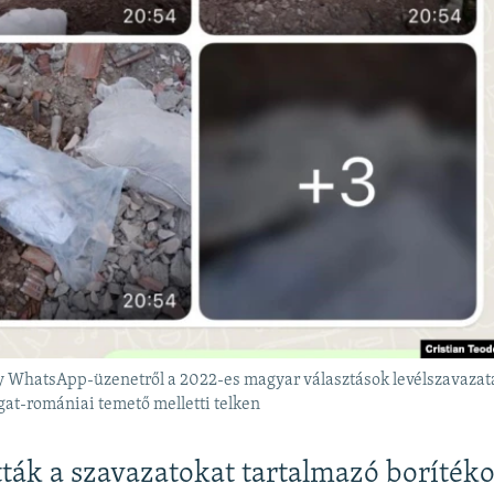
 WhatsApp-üzenetről a 2022-es magyar választások levélszavazata
gat-romániai temető melletti telken
tták a szavazatokat tartalmazó borítéko