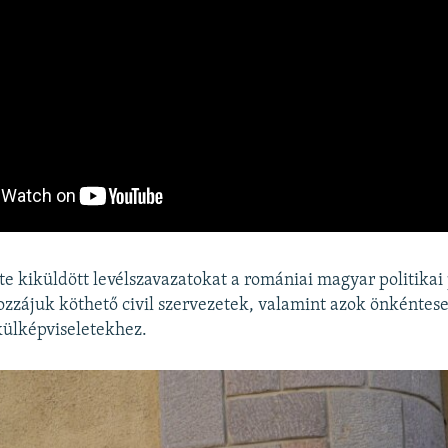
te kiküldött levélszavazatokat a romániai magyar politikai
hozzájuk köthető civil szervezetek, valamint azok önkéntese
 külképviseletekhez.