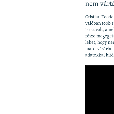
nem várt
Cristian Teodo
valóban több s
is ott volt, a
része megégett
lehet, hogy ne
marosvásárhely
adatokkal kitö