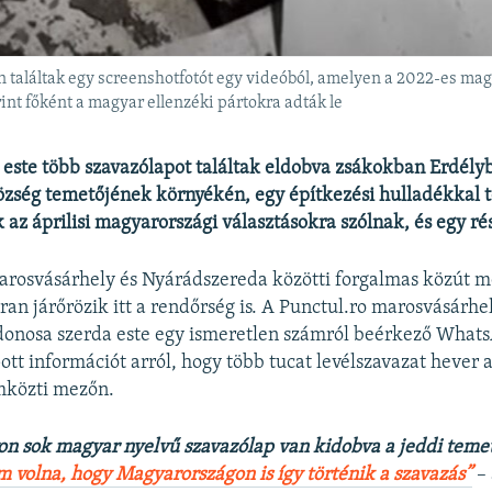
 találtak egy screenshotfotót egy videóból, amelyen a 2022-es mag
rint főként a magyar ellenzéki pártokra adták le
este több szavazólapot találtak eldobva zsákokban Erdély
zség temetőjének környékén, egy építkezési hulladékkal te
 az áprilisi magyarországi választásokra szólnak, és egy r
arosvásárhely és Nyárádszereda közötti forgalmas közút me
kran járőrözik itt a rendőrség is. A Punctul.ro marosvásárh
jdonosa szerda este egy ismeretlen számról beérkező What
tt információt arról, hogy több tucat levélszavazat hever a
mközti mezőn.
yon sok magyar nyelvű szavazólap van kidobva a jeddi teme
volna, hogy Magyarországon is így történik a szavazás”
– 