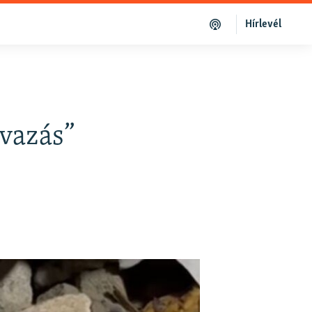
Hírlevél
avazás”