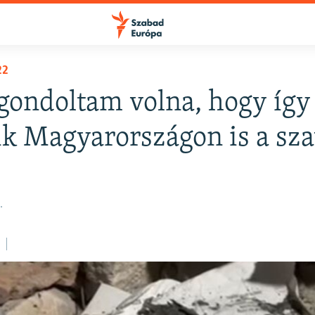
22
ondoltam volna, hogy így
ik Magyarországon is a sz
.