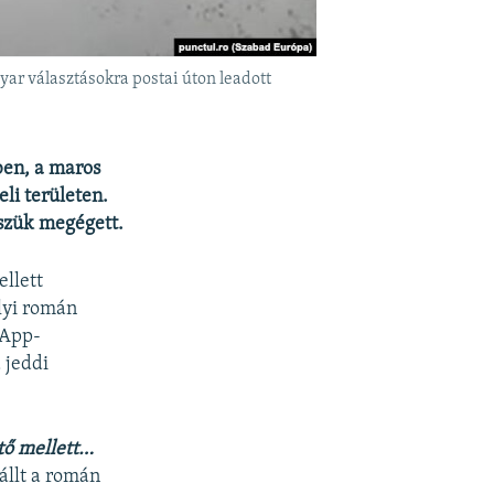
yar választásokra postai úton leadott
ben, a maros
li területen.
észük megégett.
llett
elyi román
sApp-
 jeddi
tő mellett…
állt a román