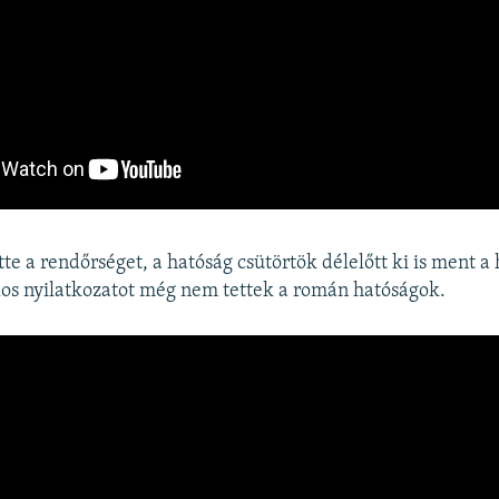
ette a rendőrséget, a hatóság csütörtök délelőtt ki is ment a
os nyilatkozatot még nem tettek a román hatóságok.