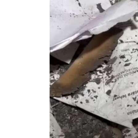
EURÓPAI UNIÓ
VILÁG
KLÍMAVÁLTOZÁS
A MÚLT TANULSÁGAI