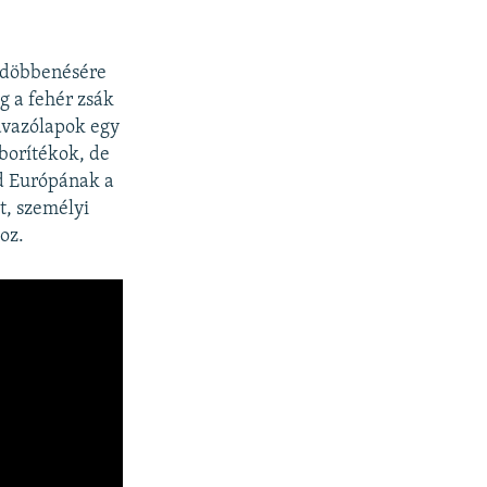
egdöbbenésére
g a fehér zsák
zavazólapok egy
borítékok, de
ad Európának a
t, személyi
oz.