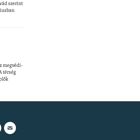
vád szerint
liusban
ez megvédi-
A térség
plők