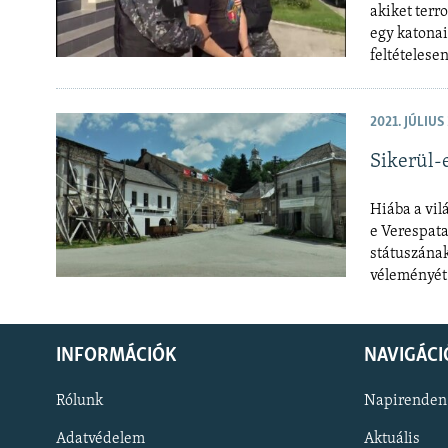
akiket terr
egy katonai
feltételese
2021. JÚLIUS 
Sikerül-
Hiába a vil
e Verespata
státuszának
véleményét
INFORMÁCIÓK
NAVIGÁCI
Rólunk
Napirenden
Adatvédelem
Aktuális