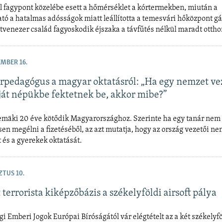
l fagypont közelébe esett a hőmérséklet a kórtermekben, miután a
ató a hatalmas adósságok miatt leállította a temesvári hőközpont gá
tvenezer család fagyoskodik éjszaka a távfűtés nélkül maradt otth
EMBER 16.
árpedagógus a magyar oktatásról: „Ha egy nemzet ve
ját népükbe fektetnek be, akkor mibe?”
emäki 20 éve kötődik Magyarországhoz. Szerinte ha egy tanár nem
sen megélni a fizetéséből, az azt mutatja, hogy az ország vezetői ne
és a gyerekek oktatását.
ZTUS 10.
terrorista kiképzőbázis a székelyföldi airsoft pálya
i Emberi Jogok Európai Bíróságától vár elégtételt az a két székelyföl