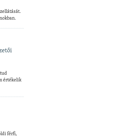
zellátását.
onokban.
zetői
 tud
m értékelik
di férfi,