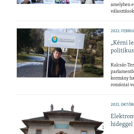
amelyben er
választások
2022. FEBRU
„Kérni l
politiku
Kulcsár-Ter
parlamentbe
kormány had
romániai ve
2021. OKTÓBE
Elektromo
hideggel