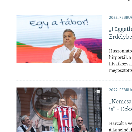
2022. FEBRUÁ
„Függetl
Erdélybe
Huszonháro
hírportál, 
hivatkozva.
megosztotts
2022. FEBRUÁ
„Nemcsak
is” – Eck
Harcolt a v
államelnöki