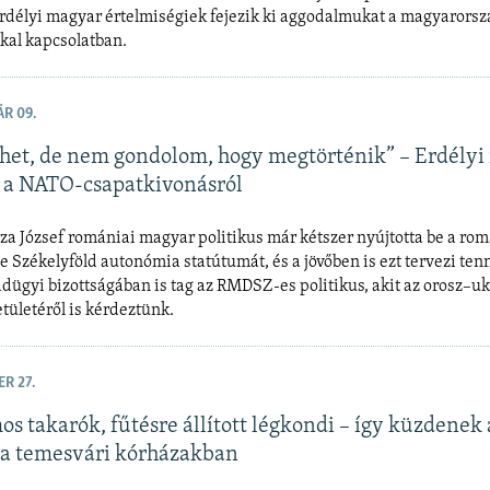
délyi magyar értelmiségiek fejezik ki aggodalmukat a magyarorsz
kal kapcsolatban.
ÁR 09.
ehet, de nem gondolom, hogy megtörténik” – Erdély
s a NATO-csapatkivonásról
za József romániai magyar politikus már kétszer nyújtotta be a ro
 Székelyföld autonómia statútumát, és a jövőben is ezt tervezi tenn
ügyi bizottságában is tag az RMDSZ-es politikus, akit az orosz–u
tületéről is kérdeztünk.
R 27.
s takarók, fűtésre állított légkondi – így küzdenek 
 a temesvári kórházakban