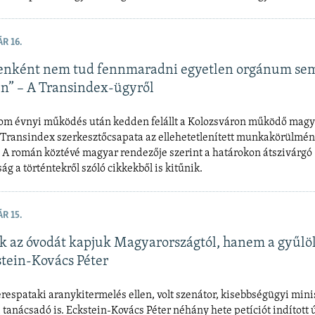
R 16.
enként nem tud fennmaradni egyetlen orgánum se
n” – A Transindex-ügyről
m évnyi működés után kedden felállt a Kolozsváron működő magy
a Transindex szerkesztőcsapata az ellehetetlenített munkakörülmé
 A román köztévé magyar rendezője szerint a határokon átszivárgó
ág a történtekről szóló cikkekből is kitűnik.
R 15.
 az óvodát kapjuk Magyarországtól, hanem a gyűlö
stein-Kovács Péter
erespataki aranykitermelés ellen, volt szenátor, kisebbségügyi mini
 tanácsadó is. Eckstein-Kovács Péter néhány hete petíciót indított ú