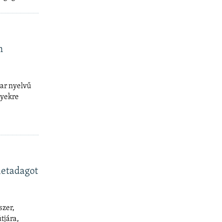
m
ar nyelvű
nyekre
letadagot
szer,
tjára,