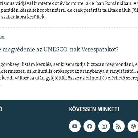
orizmus vádjával büntettek öt év börtönre 2018-ban Romániában. A 
 parádén készültek robbantásra, de csak petárdát találtak náluk. Jú
n szabadlábra kerültek.
30.
e megvédenie az UNESCO-nak Verespatakot?
ágörökségi listára kerülés, senki sem tudja biztosan megmondani, 
k természeti és kulturális örökségét az aranybánya újranyitásától. 
 keddi változása után gyűjtöttük össze az érintett és elérhető szere
.
Ó
KÖVESSEN MINKET!