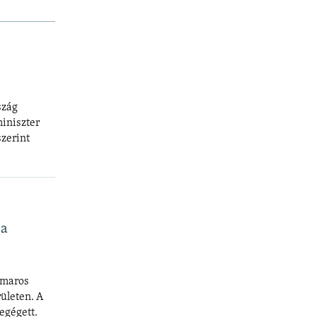
szág
miniszter
szerint
 a
 maros
ületen. A
egégett.