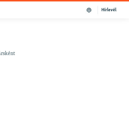
Hírlevél
ársként