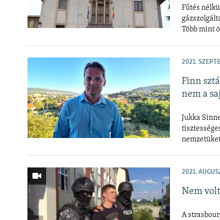
Fűtés nélkü
gázszolgált
Több mint ö
2021. SZEPT
Finn szt
nem a sa
Jukka Sinn
tisztessége
nemzetüket 
2021. AUGUS
Nem volt 
A strasbourg