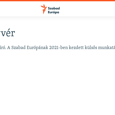
yvér
gíró. A Szabad Európának 2021-ben kezdett külsős munkat