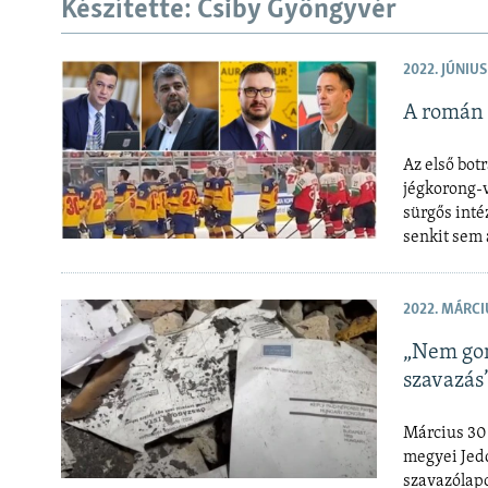
EURÓPAI UNIÓ
Készítette: Csiby Gyöngyvér
VILÁG
2022. JÚNIUS
KLÍMAVÁLTOZÁS
A román 
A MÚLT TANULSÁGAI
Az első botr
jégkorong-v
sürgős inté
senkit sem
2022. MÁRCIU
„Nem gon
szavazás
Március 30-
megyei Jedd
szavazólapo