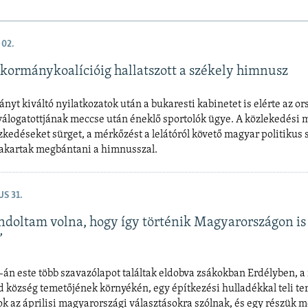
 02.
kormánykoalícióig hallatszott a székely himnusz
ányt kiváltó nyilatkozatok után a bukaresti kabinetet is elérte az or
álogatottjának meccse után éneklő sportolók ügye. A közlekedési 
zkedéseket sürget, a mérkőzést a lelátóról követő magyar politikus 
 akartak megbántani a himnusszal.
S 31.
doltam volna, hogy így történik Magyarországon is
”
án este több szavazólapot találtak eldobva zsákokban Erdélyben, a
 község temetőjének környékén, egy építkezési hulladékkal teli ter
k az áprilisi magyarországi választásokra szólnak, és egy részük m