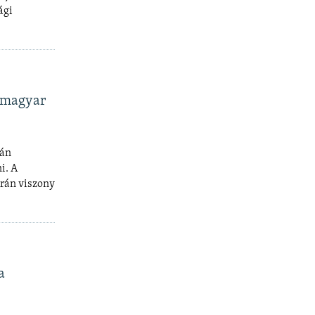
ági
i magyar
mán
i. A
krán viszony
a