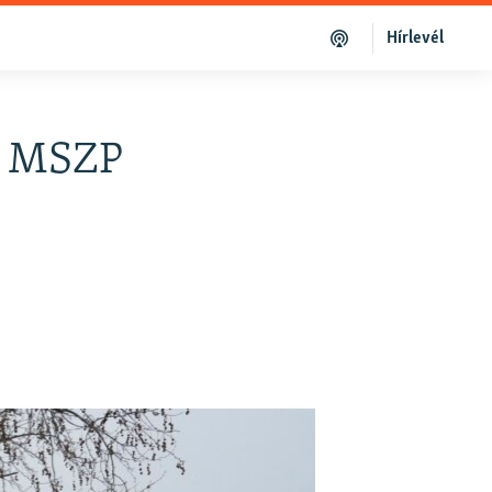
Hírlevél
az MSZP