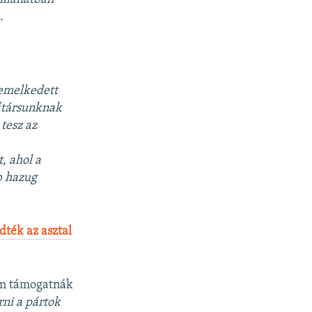
.
gemelkedett
itársunknak
 tesz az
, ahol a
b hazug
dték az asztal
nem támogatnák
rni a pártok