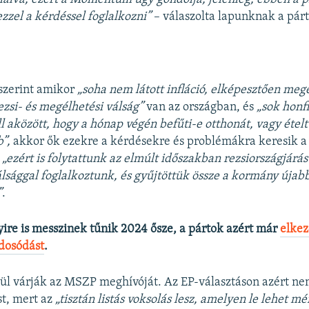
zzel a kérdéssel foglalkozni”
– válaszolta lapunknak a párt
zerint amikor
„soha nem látott infláció, elképesztően me
ezsi- és megélhetési válság”
van az országban, és
„sok honf
l aközött, hogy a hónap végén befűti-e otthonát, vagy ételt
b”,
akkor ők ezekre a kérdésekre és problémákra keresik a
,
„ezért is folytattunk az elmúlt időszakban rezsiországjárást
lsággal foglalkoztunk, és gyűjtöttük össze a kormány újab
”
.
re is messzinek tűnik 2024 ősze, a pártok azért már
elkez
gdosódást
.
nül várják az MSZP meghívóját. Az EP-választáson azért 
st, mert az
„tisztán listás voksolás lesz, amelyen le lehet mé