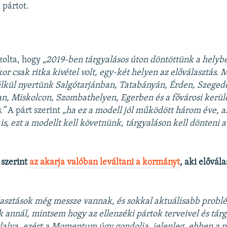
 pártot.
zolta, hogy
„2019-ben tárgyalásos úton döntöttünk a helyb
kor csak ritka kivétel volt, egy-két helyen az előválasztás. 
élkül nyertünk Salgótarjánban, Tatabányán, Érden, Szeged
n, Miskolcon, Szombathelyen, Egerben és a fővárosi kerül
.”
A párt szerint
„ha ez a modell jól működött három éve, ak
s, ezt a modellt kell követnünk, tárgyaláson kell dönteni a
szerint
az akarja valóban leváltani a kormányt
, aki elővála
asztások még messze vannak, és sokkal aktuálisabb probl
annál, mintsem hogy az ellenzéki pártok terveivel és tárg
lalva, ezért a Momentum úgy gondolja, jelenleg, ebben a p