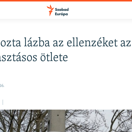
zta lázba az ellenzéket 
FELIRATKOZÁS
asztásos ötlete
Apple Podcasts
16.
Spotify
Feliratkozás