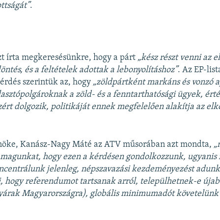
ttságát”
.
…
t írta megkeresésünkre, hogy a párt
„kész részt venni az e
öntés, és a feltételek adottak a lebonyolításhoz”
. Az EP-lis
érdés szerintük az, hogy
„zöldpártként markáns és vonzó a
lasztópolgároknak a zöld- és a fenntarthatósági ügyek, ér
ért dolgozik, politikáját ennek megfelelően alakítja az el
nöke, Kanász-Nagy Máté az ATV műsorában azt mondta,
„
 magunkat, hogy ezen a kérdésen gondolkozzunk, ugyanis m
ncentrálunk jelenleg, népszavazási kezdeményezést adunk 
i, hogy referendumot tartsanak arról, települhetnek-e úja
árak Magyarországra), globális minimumadót követelünk