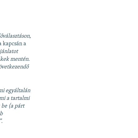
lőválasztáson,
ta kapcsán a
jánlatot
tékek mentén.
következendő
mi egyáltalán
i a tartalmi
be (a párt
bb
”
.