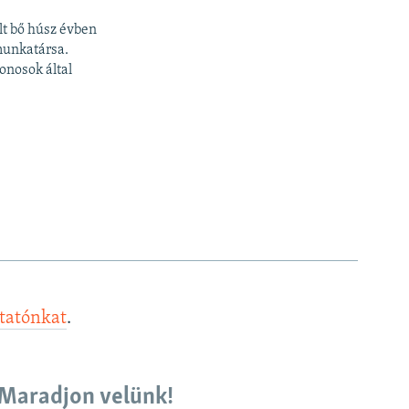
lt bő húsz évben
munkatársa.
onosok által
ztatónkat
.
Maradjon velünk!