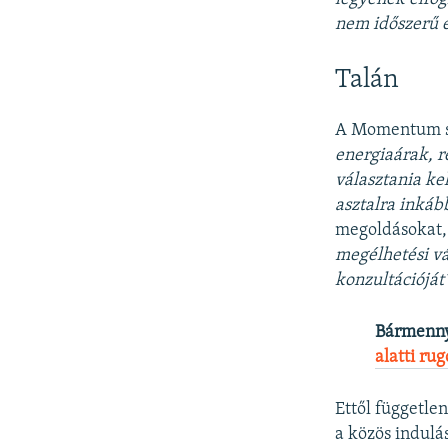
nem időszerű e
Talán
A Momentum s
energiaárak, r
választania kel
asztalra inkáb
megoldásokat
megélhetési vá
konzultációját
Bármennyi
alatti ru
Ettől függetle
a közös indulá