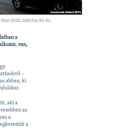
 úton 2022. március 30-án
latban a
alkozni, van,
ogy
ztásokról –
zus abban, ki
indulókat.
lt, aki a
zívesebben az
 van a
megkerestük a