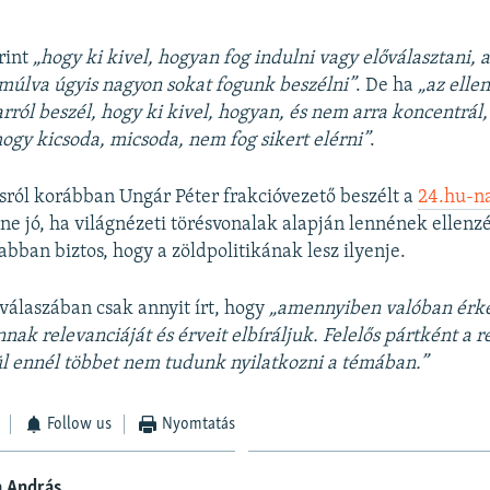
rint
„hogy ki kivel, hogyan fog indulni vagy előválasztani, a
múlva úgyis nagyon sokat fogunk beszélni”
. De ha
„az elle
rról beszél, hogy ki kivel, hogyan, és nem arra koncentrál
gy kicsoda, micsoda, nem fog sikert elérni”
.
sról korábban Ungár Péter frakcióvezető beszélt a
24.hu-n
e jó, ha világnézeti törésvonalak alapján lennének ellenzék
abban biztos, hogy a zöldpolitikának lesz ilyenje.
 válaszában csak annyit írt, hogy
„amennyiben valóban érke
nak relevanciáját és érveit elbíráljuk. Felelős pártként a r
l ennél többet nem tudunk nyilatkozni a témában.”
Follow us
Nyomtatás
a András