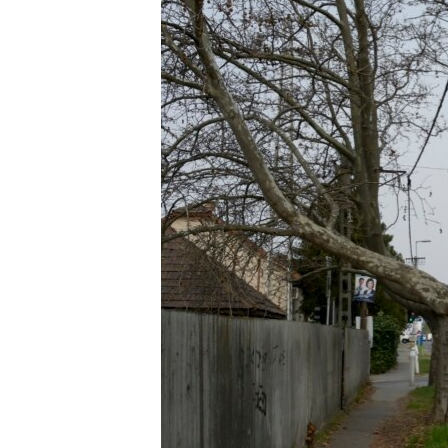
EURÓPAI UNIÓ
VILÁG
KLÍMAVÁLTOZÁS
A MÚLT TANULSÁGAI