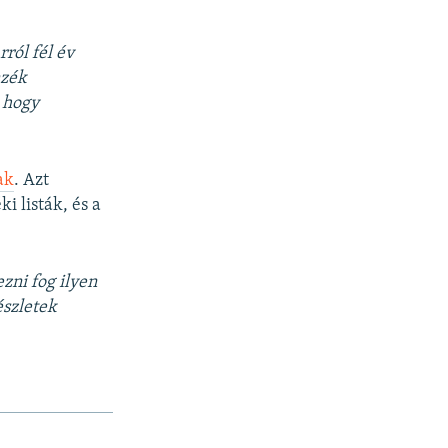
rról fél év
nzék
, hogy
ak
. Azt
i listák, és a
zni fog ilyen
észletek