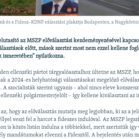
k és a Fidesz–KDNP választási plakátja Budapesten, a Nagykőrösi
elutasító az MSZP előválasztási kezdeményezésével kapcso
álasztások előtt, mások szerint most nem ezzel kellene fogl
ek ismeretében” nyilatkozna.
en ellenzéki pártot tárgyalóasztalhoz ültetne az MSZP, h
k a 2024-es helyhatósági választásokat megelőző előválas
. A szocialisták szerint ugyanis – ahol nincs eleve konszen
ellenzéki polgármesterjelölt – így kellene kiválasztani az 
z, hogy az előválasztás mutatja meg legjobban, ki az a jelö
llyel veszi fel a harcot a fideszes indulóval. Az MSZP legs
on is közös listán indulna a többiekkel, mert szerintük így
ly mandátumokat elvenni a Fidesztől. A bejelentés után 