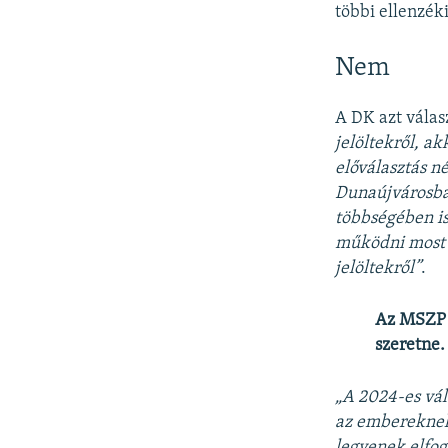
többi ellenzéki
Nem
A DK azt válas
jelöltekről, ak
előválasztás n
Dunaújvárosba
többségében is
működni most i
jelöltekről”
.
Az MSZP 
szeretne.
„A 2024-es vál
az embereknek 
legyenek elfog