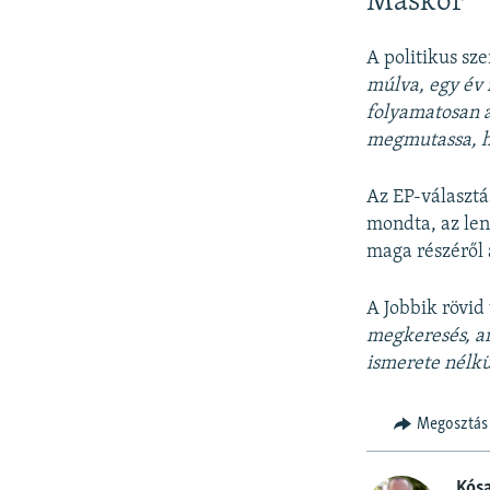
Máskor
A politikus sze
múlva, egy év 
folyamatosan a
megmutassa, ho
Az EP-választá
mondta, az lenn
maga részéről 
A Jobbik rövid
megkeresés, an
ismerete nélkü
Megosztás
Kós