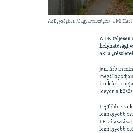
Az Egységben Magyarországért, a Mi Hazán
A DK teljesen 
helyhatósági v
aki a „részlet
Januárban mind
megállapodjana
írtuk két napja
legyen a közös 
Legfőbb érvük a
legnagyobb esé
EP-választások
legnagyobb esé