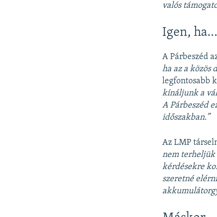
valós támogato
Igen, ha
A Párbeszéd az
ha az a közös d
legfontosabb k
kínáljunk a vá
A Párbeszéd ez
időszakban.”
Az LMP társel
nem terheljük
kérdésekre ko
szeretné elérn
akkumulátorgy