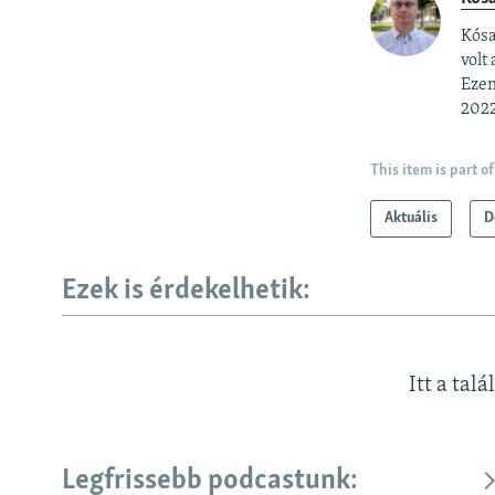
Kósa
volt
Ezen
2022
This item is part of
Aktuális
D
Ezek is érdekelhetik:
Itt a talá
Legfrissebb podcastunk:
KÖVESSEN MINKET!