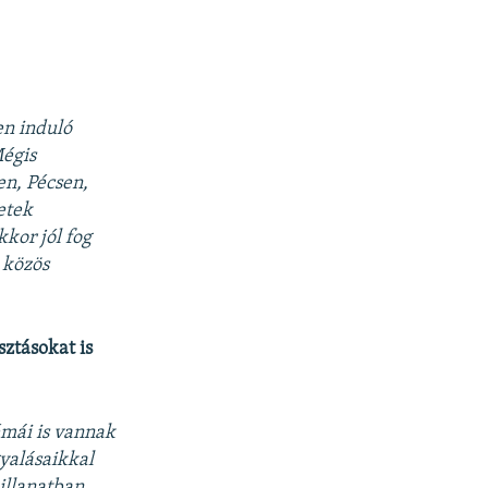
en induló
Mégis
en, Pécsen,
etek
kor jól fog
 közös
sztásokat is
émái is vannak
yalásaikkal
illanatban