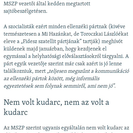
MSZP vezetői által kedden megtartott
sajtóbeszélgetésen.
A szocialisták ezért minden ellenzéki pártnak (kivéve
természetesen a Mi Hazánkat, de Toroczkai Lászlóékat
eleve a „Fidesz szatellit pártjának” tartják) meghívót
küldenek majd januárban, hogy kezdjenek el
egymással a helyhatósági előválasztásokról tárgyalni. A
párt egyik vezetője szerint már csak azért is jó lenne
találkozniuk, mert
„teljesen megszűnt a kommunikáció
az ellenzéki pártok között, még informális
egyeztetések sem folynak semmiről, ami nem jó”
.
Nem volt kudarc, nem az volt a
kudarc
Az MSZP szerint ugyanis egyáltalán nem volt kudarc az