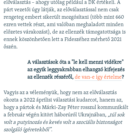
előválasztás – ahogy utólag például a DK értékeli. A
párt vezetői úgy látják, az előválasztással nem csak
rengeteg embert sikerült mozgósítani (több mint 660
ezren vettek részt, ami valóban meghaladott minden
előzetes várakozást), de az ellenzék támogatottsága is
ennek köszönhetően lett a Fideszéhez mérhető 2021
őszén.
A választások óta a "le kell menni vidékre"
az egyik leggyakrabban elhangzó kifejezés
az ellenzék részéről,
de van-e így értelme
?
Vagyis az a véleményük, hogy nem az előválasztás
okozta a 2022 áprilisi választási kudarcot, hanem az,
hogy a pártok és Márki-Zay Péter rosszul kommunikált
a február végén kitört háborúról Ukrajnában,
„túl sok
volt a putyinozás és kevés volt a szociális biztonságot
szolgáló ígéretekből”
.