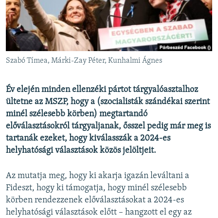
EURÓPAI UNIÓ
VILÁG
KLÍMAVÁLTOZÁS
A MÚLT TANULSÁGAI
Szabó Tímea, Márki-Zay Péter, Kunhalmi Ágnes
KÖVESSEN MINKET!
Év elején minden ellenzéki pártot tárgyalóasztalhoz
ültetne az MSZP, hogy a (szocialisták szándékai szerint
minél szélesebb körben) megtartandó
előválasztásokról tárgyaljanak, ősszel pedig már meg is
Valamennyi RFE/RL weboldal
tartanák ezeket, hogy kiválasszák a 2024-es
helyhatósági választások közös jelöltjeit.
Az mutatja meg, hogy ki akarja igazán leváltani a
Fideszt, hogy ki támogatja, hogy minél szélesebb
körben rendezzenek előválasztásokat a 2024-es
helyhatósági választások előtt – hangzott el egy az