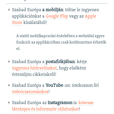
Szabad Európa
a mobilján
: töltse le ingyenes
applikációnkat a
Google Play
vagy az
Apple
Store
kínálatából!
A stabil mobilkapcsolat érdekében a weboldal egyes
funkciói az applikációban csak korlátozottan érhetők
el.
Szabad Európa a
postafiókjában
: kérje
ingyenes hírlevelünket
, hogy elsőként
értesüljön cikkeinkről!
Szabad Európa a
YouTube
-on: iratkozzon fel
videócsatornánkra
!
Szabad Európa az
Instagramon
is:
kövesse
látványos és informatív oldalunkat
! ​