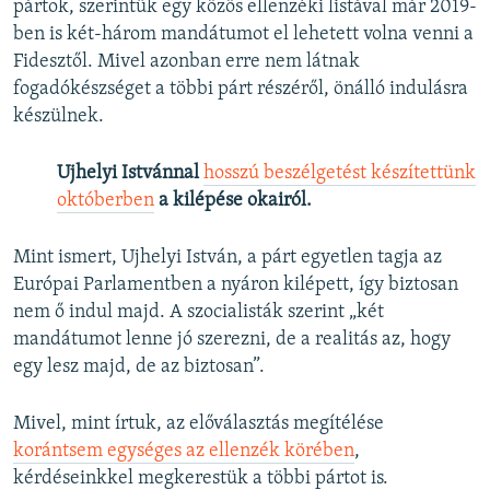
pártok, szerintük egy közös ellenzéki listával már 2019-
ben is két-három mandátumot el lehetett volna venni a
Fidesztől. Mivel azonban erre nem látnak
fogadókészséget a többi párt részéről, önálló indulásra
készülnek.
Ujhelyi Istvánnal
hosszú beszélgetést készítettünk
októberben
a kilépése okairól.
Mint ismert, Ujhelyi István, a párt egyetlen tagja az
Európai Parlamentben a nyáron kilépett, így biztosan
nem ő indul majd. A szocialisták szerint „két
mandátumot lenne jó szerezni, de a realitás az, hogy
egy lesz majd, de az biztosan”.
Mivel, mint írtuk, az előválasztás megítélése
korántsem egységes az ellenzék körében
,
kérdéseinkkel megkerestük a többi pártot is.