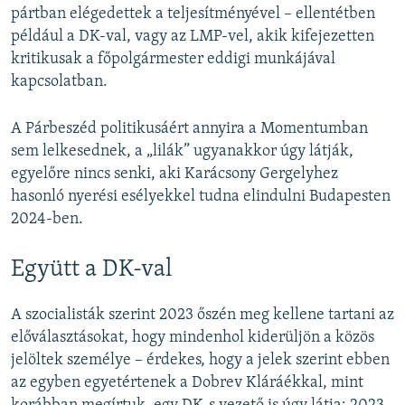
pártban elégedettek a teljesítményével – ellentétben
például a DK-val, vagy az LMP-vel, akik kifejezetten
kritikusak a főpolgármester eddigi munkájával
kapcsolatban.
A Párbeszéd politikusáért annyira a Momentumban
sem lelkesednek, a „lilák” ugyanakkor úgy látják,
egyelőre nincs senki, aki Karácsony Gergelyhez
hasonló nyerési esélyekkel tudna elindulni Budapesten
2024-ben.
Együtt a DK-val
A szocialisták szerint 2023 őszén meg kellene tartani az
előválasztásokat, hogy mindenhol kiderüljön a közös
jelöltek személye – érdekes, hogy a jelek szerint ebben
az egyben egyetértenek a Dobrev Kláráékkal, mint