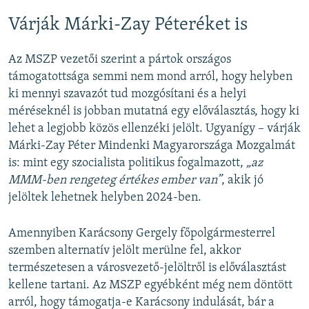
Várják Márki-Zay Péteréket is
Az MSZP vezetői szerint a pártok országos
támogatottsága semmi nem mond arról, hogy helyben
ki mennyi szavazót tud mozgósítani és a helyi
méréseknél is jobban mutatná egy előválasztás, hogy ki
lehet a legjobb közös ellenzéki jelölt. Ugyanígy – várják
Márki-Zay Péter Mindenki Magyarországa Mozgalmát
is: mint egy szocialista politikus fogalmazott,
„az
MMM-ben rengeteg értékes ember van”
, akik jó
jelöltek lehetnek helyben 2024-ben.
Amennyiben Karácsony Gergely főpolgármesterrel
szemben alternatív jelölt merülne fel, akkor
természetesen a városvezető-jelöltről is előválasztást
kellene tartani. Az MSZP egyébként még nem döntött
arról, hogy támogatja-e Karácsony indulását, bár a