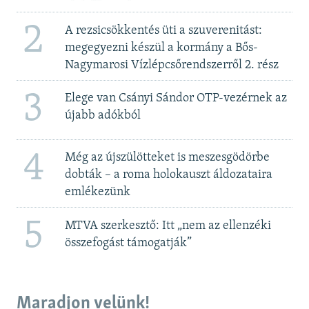
2
A rezsicsökkentés üti a szuverenitást:
megegyezni készül a kormány a Bős-
Nagymarosi Vízlépcsőrendszerről 2. rész
3
Elege van Csányi Sándor OTP-vezérnek az
újabb adókból
4
Még az újszülötteket is meszesgödörbe
dobták – a roma holokauszt áldozataira
emlékezünk
5
MTVA szerkesztő: Itt „nem az ellenzéki
összefogást támogatják”
Maradjon velünk!