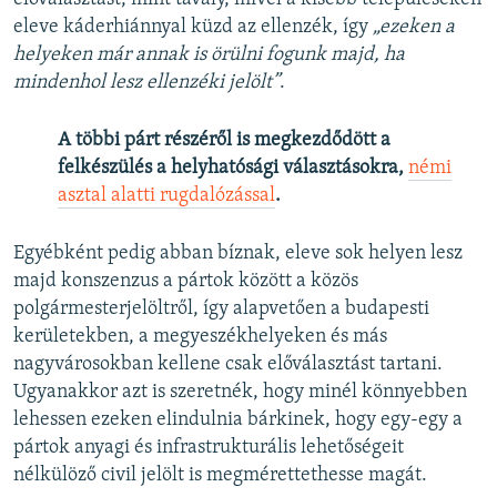
eleve káderhiánnyal küzd az ellenzék, így
„ezeken a
helyeken már annak is örülni fogunk majd, ha
mindenhol lesz ellenzéki jelölt”
.
A többi párt részéről is megkezdődött a
felkészülés a helyhatósági választásokra,
némi
asztal alatti rugdalózással
.
Egyébként pedig abban bíznak, eleve sok helyen lesz
majd konszenzus a pártok között a közös
polgármesterjelöltről, így alapvetően a budapesti
kerületekben, a megyeszékhelyeken és más
nagyvárosokban kellene csak előválasztást tartani.
Ugyanakkor azt is szeretnék, hogy minél könnyebben
lehessen ezeken elindulnia bárkinek, hogy egy-egy a
pártok anyagi és infrastrukturális lehetőségeit
nélkülöző civil jelölt is megmérettethesse magát.