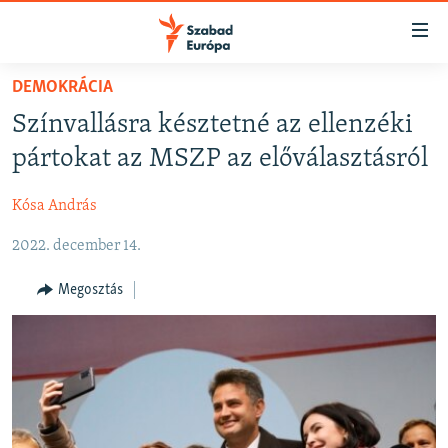
Akadálymentes
mód
Ugrás
DEMOKRÁCIA
a
NAPIRENDEN
Színvallásra késztetné az ellenzéki
fő
AKTUÁLIS
oldalra
pártokat az MSZP az előválasztásról
FELIRATKOZÁS
PODCASTOK
Ugrás
a
Kósa András
VIDEÓK
tartalomjegyzékre
Spotify
2022. december 14.
ELEMZŐ
Ugrás
a
NER15
Megosztás
Feliratkozás
keresésre
SZABADON
TÁRSADALOM
DEMOKRÁCIA
A PÉNZ NYOMÁBAN