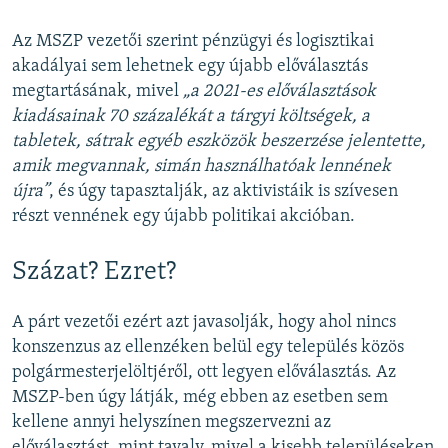
Az MSZP vezetői szerint pénzügyi és logisztikai
akadályai sem lehetnek egy újabb előválasztás
megtartásának, mivel
„a 2021-es előválasztások
kiadásainak 70 százalékát a tárgyi költségek, a
tabletek, sátrak egyéb eszközök beszerzése jelentette,
amik megvannak, simán használhatóak lennének
újra”
, és úgy tapasztalják, az aktivistáik is szívesen
részt vennének egy újabb politikai akcióban.
Százat? Ezret?
A párt vezetői ezért azt javasolják, hogy ahol nincs
konszenzus az ellenzéken belül egy település közös
polgármesterjelöltjéről, ott legyen előválasztás. Az
MSZP-ben úgy látják, még ebben az esetben sem
kellene annyi helyszínen megszervezni az
előválasztást, mint tavaly, mivel a kisebb településeken