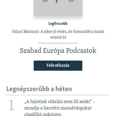
Legfrissebb
Falusi Mariann: A siker jó érzés, de fontosabb a hozzá
vezető út
Szabad Európa Podcastok
Feliratkozás
Legnépszerűbb a héten
1
„A halottak oldalán nem áll senki” –
mondja a harctéri maradványokat
elszállító önkéntes