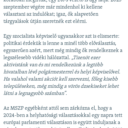
korábban megírtuk, egy DK-s vezető is úgy látja: 2023
szeptember végére már mindenhol ki kellene
választani az indulókat; igaz, ők alapvetően
tárgyalások útján szeretnék ezt elérni.
Egy szocialista képviselő ugyanakkor azt is elismerte:
politikai érdekük is lenne a minél több előválasztás,
egyszerűen azért, mert még mindig ők rendelkeznek a
legszélesebb vidéki hálózattal.
„Tizenöt ezer
aktivistánk van és mi rendelkezünk a legtöbb
hivatalban lévő polgármesterrel és helyi képviselővel.
Ha valahol valami akciót kell szervezni, főleg kisebb
településeken, még mindig a vörös dzsekiseket lehet
látni a legnagyobb számban”
.
Az MSZP egyébként attól sem zárkózna el, hogy a
2024-ben a helyhatósági választásokkal egy napra tett
európai parlamenti választáson is együtt induljanak a