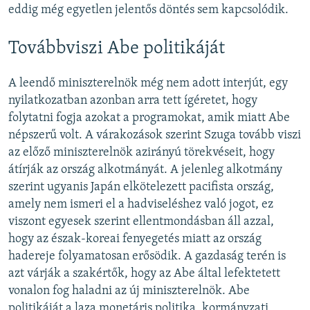
eddig még egyetlen jelentős döntés sem kapcsolódik.
Továbbviszi Abe politikáját
A leendő miniszterelnök még nem adott interjút, egy
nyilatkozatban azonban arra tett ígéretet, hogy
folytatni fogja azokat a programokat, amik miatt Abe
népszerű volt. A várakozások szerint Szuga tovább viszi
az előző miniszterelnök azirányú törekvéseit, hogy
átírják az ország alkotmányát. A jelenleg alkotmány
szerint ugyanis Japán elkötelezett pacifista ország,
amely nem ismeri el a hadviseléshez való jogot, ez
viszont egyesek szerint ellentmondásban áll azzal,
hogy az észak-koreai fenyegetés miatt az ország
hadereje folyamatosan erősödik. A gazdaság terén is
azt várják a szakértők, hogy az Abe által lefektetett
vonalon fog haladni az új miniszterelnök. Abe
politikáját a laza monetáris politika, kormányzati