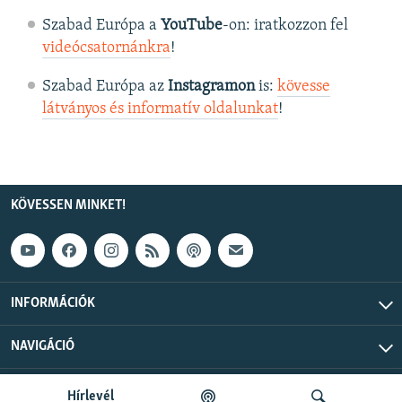
Szabad Európa a
YouTube
-on: iratkozzon fel
videócsatornánkra
!
Szabad Európa az
Instagramon
is:
kövesse
látványos és informatív oldalunkat
! ​
KÖVESSEN MINKET!
INFORMÁCIÓK
NAVIGÁCIÓ
Szabad Európa © 2026 RFE/RL, Inc. Minden jog fenntartva.
Hírlevél