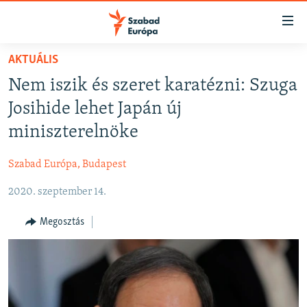
Akadálymentes
mód
Ugrás
AKTUÁLIS
a
NAPIRENDEN
Nem iszik és szeret karatézni: Szuga
fő
AKTUÁLIS
oldalra
Josihide lehet Japán új
FELIRATKOZÁS
PODCASTOK
Ugrás
miniszterelnöke
a
VIDEÓK
tartalomjegyzékre
Szabad Európa, Budapest
Spotify
ELEMZŐ
Ugrás
a
2020. szeptember 14.
NER15
Feliratkozás
keresésre
SZABADON
Megosztás
TÁRSADALOM
DEMOKRÁCIA
A PÉNZ NYOMÁBAN