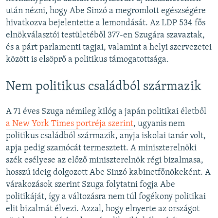
után nézni, hogy Abe Sinzó a megromlott egészségére
hivatkozva bejelentette a lemondását. Az LDP 534 fős
elnökválasztói testületéből 377-en Szugára szavaztak,
és a párt parlamenti tagjai, valamint a helyi szervezetei
között is elsöprő a politikus támogatottsága.
Nem politikus családból származik
A 71 éves Szuga némileg kilóg a japán politikai életből
a New York Times portréja szerint
, ugyanis nem
politikus családból származik, anyja iskolai tanár volt,
apja pedig szamócát termesztett. A miniszterelnöki
szék esélyese az előző miniszterelnök régi bizalmasa,
hosszú ideig dolgozott Abe Sinzó kabinetfőnökeként. A
várakozások szerint Szuga folytatni fogja Abe
politikáját, így a változásra nem túl fogékony politikai
elit bizalmát élvezi. Azzal, hogy elnyerte az országot