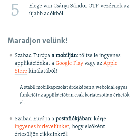
5
Elege van Csányi Sándor OTP-vezérnek az
újabb adókból
Maradjon velünk!
Szabad Európa
a mobilján
: töltse le ingyenes
applikációnkat a
Google Play
vagy az
Apple
Store
kínálatából!
A stabil mobilkapcsolat érdekében a weboldal egyes
funkciói az applikációban csak korlátozottan érhetők
el.
Szabad Európa a
postafiókjában
: kérje
ingyenes hírlevelünket
, hogy elsőként
értesüljön cikkeinkről!