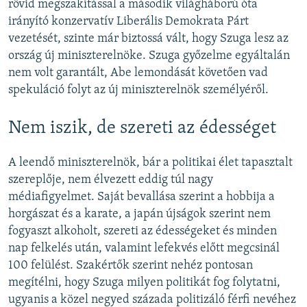
rövid megszakítással a második világháború óta
irányító konzervatív Liberális Demokrata Párt
vezetését, szinte már biztossá vált, hogy Szuga lesz az
ország új miniszterelnöke. Szuga győzelme egyáltalán
nem volt garantált, Abe lemondását követően vad
spekuláció folyt az új miniszterelnök személyéről.
Nem iszik, de szereti az édességet
A leendő miniszterelnök, bár a politikai élet tapasztalt
szereplője, nem élvezett eddig túl nagy
médiafigyelmet. Saját bevallása szerint a hobbija a
horgászat és a karate, a japán újságok szerint nem
fogyaszt alkoholt, szereti az édességeket és minden
nap felkelés után, valamint lefekvés előtt megcsinál
100 felülést. Szakértők szerint nehéz pontosan
megítélni, hogy Szuga milyen politikát fog folytatni,
ugyanis a közel negyed százada politizáló férfi nevéhez