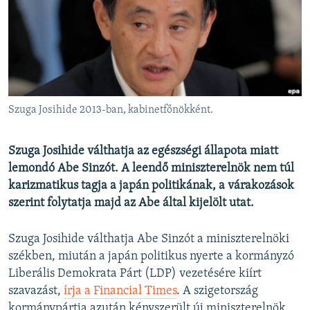
EURÓPAI UNIÓ
VILÁG
KLÍMAVÁLTOZÁS
A MÚLT TANULSÁGAI
Szuga Josihide 2013-ban, kabinetfőnökként.
KÖVESSEN MINKET!
Szuga Josihide válthatja az egészségi állapota miatt
lemondó Abe Sinzót. A leendő miniszterelnök nem túl
karizmatikus tagja a japán politikának, a várakozások
Valamennyi RFE/RL weboldal
szerint folytatja majd az Abe által kijelölt utat.
Szuga Josihide válthatja Abe Sinzót a miniszterelnöki
székben, miután a japán politikus nyerte a kormányzó
Liberális Demokrata Párt (LDP) vezetésére kiírt
szavazást,
írja a Financial Times
. A szigetország
kormánypártja azután kényszerült új miniszterelnök