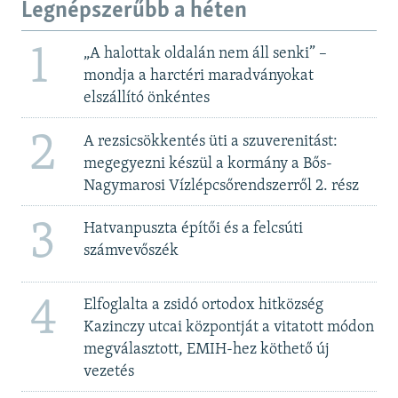
Legnépszerűbb a héten
1
„A halottak oldalán nem áll senki” –
mondja a harctéri maradványokat
elszállító önkéntes
2
A rezsicsökkentés üti a szuverenitást:
megegyezni készül a kormány a Bős-
Nagymarosi Vízlépcsőrendszerről 2. rész
3
Hatvanpuszta építői és a felcsúti
számvevőszék
4
Elfoglalta a zsidó ortodox hitközség
Kazinczy utcai központját a vitatott módon
megválasztott, EMIH-hez köthető új
vezetés