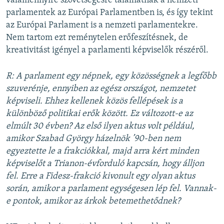
valamennyire szövetségesre találhatnak a nemzeti
parlamentek az Európai Parlamentben is, és így tekint
az Európai Parlament is a nemzeti parlamentekre.
Nem tartom ezt reménytelen erőfeszítésnek, de
kreativitást igényel a parlamenti képviselők részéről.
R: A parlament egy népnek, egy közösségnek a legfőbb
szuverénje, ennyiben az egész országot, nemzetet
képviseli. Ehhez kellenek közös fellépések is a
különböző politikai erők között. Ez változott-e az
elmúlt 30 évben? Az első ilyen aktus volt például,
amikor Szabad György házelnök ’90-ben nem
egyeztette le a frakciókkal, majd arra kért minden
képviselőt a Trianon-évforduló kapcsán, hogy álljon
fel. Erre a Fidesz-frakció kivonult egy olyan aktus
során, amikor a parlament egységesen lép fel. Vannak-
e pontok, amikor az árkok betemethetődnek?