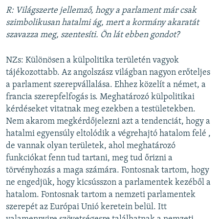
R: Világszerte jellemző, hogy a parlament már csak
szimbolikusan hatalmi ág, mert a kormány akaratát
szavazza meg, szentesíti. Ön lát ebben gondot?
NZs: Különösen a külpolitika területén vagyok
tájékozottabb. Az angolszász világban nagyon erőteljes
a parlament szerepvállalása. Ehhez közelít a német, a
francia szerepfelfogás is. Meghatározó külpolitikai
kérdéseket vitatnak meg ezekben a testületekben.
Nem akarom megkérdőjelezni azt a tendenciát, hogy a
hatalmi egyensúly eltolódik a végrehajtó hatalom felé ,
de vannak olyan területek, ahol meghatározó
funkciókat fenn tud tartani, meg tud őrizni a
törvényhozás a maga számára. Fontosnak tartom, hogy
ne engedjük, hogy kicsússzon a parlamentek kezéből a
hatalom. Fontosnak tartom a nemzeti parlamentek
szerepét az Európai Unió keretein belül. Itt