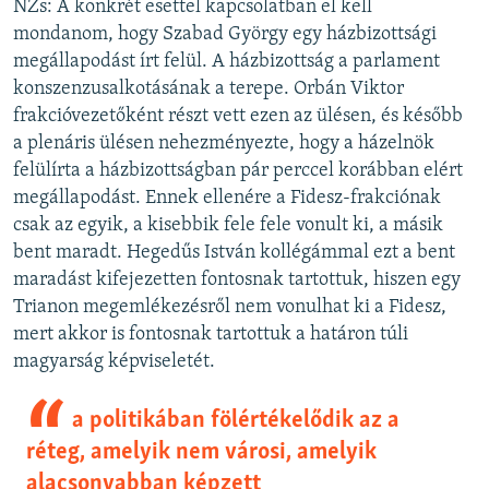
NZs: A konkrét esettel kapcsolatban el kell
mondanom, hogy Szabad György egy házbizottsági
megállapodást írt felül. A házbizottság a parlament
konszenzusalkotásának a terepe. Orbán Viktor
frakcióvezetőként részt vett ezen az ülésen, és később
a plenáris ülésen nehezményezte, hogy a házelnök
felülírta a házbizottságban pár perccel korábban elért
megállapodást. Ennek ellenére a Fidesz-frakciónak
csak az egyik, a kisebbik fele fele vonult ki, a másik
bent maradt. Hegedűs István kollégámmal ezt a bent
maradást kifejezetten fontosnak tartottuk, hiszen egy
Trianon megemlékezésről nem vonulhat ki a Fidesz,
mert akkor is fontosnak tartottuk a határon túli
magyarság képviseletét.
a politikában fölértékelődik az a
réteg, amelyik nem városi, amelyik
alacsonyabban képzett