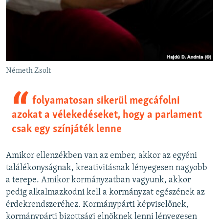
Németh Zsolt
folyamatosan sikerül megcáfolni
azokat a vélekedéseket, hogy a parlament
csak egy színjáték lenne
Amikor ellenzékben van az ember, akkor az egyéni
találékonyságnak, kreativitásnak lényegesen nagyobb
a terepe. Amikor kormányzatban vagyunk, akkor
pedig alkalmazkodni kell a kormányzat egészének az
érdekrendszeréhez. Kormánypárti képviselőnek,
kormánypárti bizottsági elnöknek lenni lényegesen