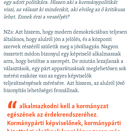
egy adott politikára. Hiszen aki a kormánypolitikát
viszi, az választ ki mindenkit, aki elvileg az ő kritikusa
lehet. Ennek érzi a veszélyét?
NZs: Azt hiszem, hogy modern demokráciában teljesen
általános, hogy alulról jön a jelölés, és a központi
szervek részéről születik meg a jóváhagyás. Nagyon
összetett módon bizonyul egy képviselő alkalmasnak
arra, hogy betöltse a szerepét. De miután lezajlanak a
választások, egy párt apparátusának meglehetősen sok
mérési eszköze van az egyes képviselők
teljesítményének mérésére. Azt hiszem, az alulról jövő
bizonyítás lehetőségei fennállnak.
alkalmazkodni kell a kormányzat
egészének az érdekrendszeréhez.
Kormánypárti képviselőnek, kormánypárti