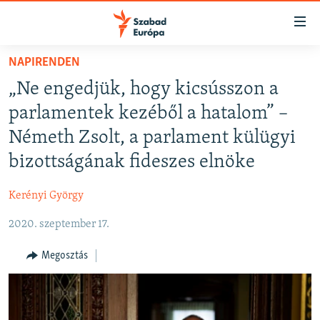
Akadálymentes
mód
Ugrás
NAPIRENDEN
a
NAPIRENDEN
„Ne engedjük, hogy kicsússzon a
fő
AKTUÁLIS
oldalra
parlamentek kezéből a hatalom” –
FELIRATKOZÁS
PODCASTOK
Ugrás
Németh Zsolt, a parlament külügyi
a
VIDEÓK
bizottságának fideszes elnöke
tartalomjegyzékre
Spotify
ELEMZŐ
Ugrás
Kerényi György
a
NER15
Feliratkozás
keresésre
2020. szeptember 17.
SZABADON
TÁRSADALOM
Megosztás
DEMOKRÁCIA
A PÉNZ NYOMÁBAN