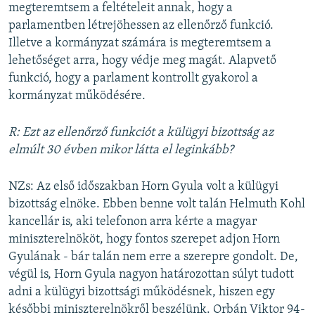
megteremtsem a feltételeit annak, hogy a
parlamentben létrejöhessen az ellenőrző funkció.
Illetve a kormányzat számára is megteremtsem a
lehetőséget arra, hogy védje meg magát. Alapvető
funkció, hogy a parlament kontrollt gyakorol a
kormányzat működésére.
R: Ezt az ellenőrző funkciót a külügyi bizottság az
elmúlt 30 évben mikor látta el leginkább?
NZs: Az első időszakban Horn Gyula volt a külügyi
bizottság elnöke. Ebben benne volt talán Helmuth Kohl
kancellár is, aki telefonon arra kérte a magyar
miniszterelnököt, hogy fontos szerepet adjon Horn
Gyulának - bár talán nem erre a szerepre gondolt. De,
végül is, Horn Gyula nagyon határozottan súlyt tudott
adni a külügyi bizottsági működésnek, hiszen egy
későbbi miniszterelnökről beszélünk. Orbán Viktor 94-