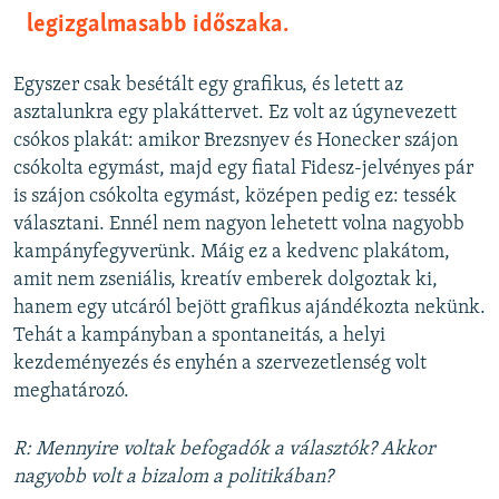
legizgalmasabb időszaka.
Egyszer csak besétált egy grafikus, és letett az
asztalunkra egy plakáttervet. Ez volt az úgynevezett
csókos plakát: amikor Brezsnyev és Honecker szájon
csókolta egymást, majd egy fiatal Fidesz-jelvényes pár
is szájon csókolta egymást, középen pedig ez: tessék
választani. Ennél nem nagyon lehetett volna nagyobb
kampányfegyverünk. Máig ez a kedvenc plakátom,
amit nem zseniális, kreatív emberek dolgoztak ki,
hanem egy utcáról bejött grafikus ajándékozta nekünk.
Tehát a kampányban a spontaneitás, a helyi
kezdeményezés és enyhén a szervezetlenség volt
meghatározó.
R: Mennyire voltak befogadók a választók? Akkor
nagyobb volt a bizalom a politikában?