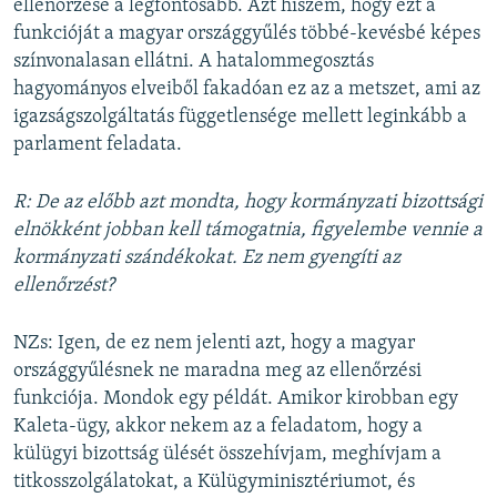
ellenőrzése a legfontosabb. Azt hiszem, hogy ezt a
funkcióját a magyar országgyűlés többé-kevésbé képes
színvonalasan ellátni. A hatalommegosztás
hagyományos elveiből fakadóan ez az a metszet, ami az
igazságszolgáltatás függetlensége mellett leginkább a
parlament feladata.
R: De az előbb azt mondta, hogy kormányzati bizottsági
elnökként jobban kell támogatnia, figyelembe vennie a
kormányzati szándékokat. Ez nem gyengíti az
ellenőrzést?
NZs: Igen, de ez nem jelenti azt, hogy a magyar
országgyűlésnek ne maradna meg az ellenőrzési
funkciója. Mondok egy példát. Amikor kirobban egy
Kaleta-ügy, akkor nekem az a feladatom, hogy a
külügyi bizottság ülését összehívjam, meghívjam a
titkosszolgálatokat, a Külügyminisztériumot, és