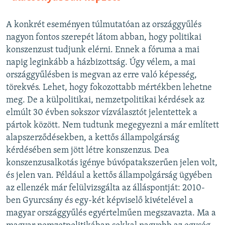
A konkrét eseményen túlmutatóan az országgyűlés
nagyon fontos szerepét látom abban, hogy politikai
konszenzust tudjunk elérni. Ennek a fóruma a mai
napig leginkább a házbizottság. Úgy vélem, a mai
országgyűlésben is megvan az erre való képesség,
törekvés. Lehet, hogy fokozottabb mértékben lehetne
meg. De a külpolitikai, nemzetpolitikai kérdések az
elmúlt 30 évben sokszor vízválasztót jelentettek a
pártok között. Nem tudtunk megegyezni a már említett
alapszerződésekben, a kettős állampolgárság
kérdésében sem jött létre konszenzus. Dea
konszenzusalkotás igénye búvópatakszerűen jelen volt,
és jelen van. Például a kettős állampolgárság ügyében
az ellenzék már felülvizsgálta az álláspontját: 2010-
ben Gyurcsány és egy-két képviselő kivételével a
magyar országgyűlés egyértelműen megszavazta. Ma a