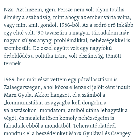
NZs: Azt hiszem, igen. Persze nem volt olyan totális
élmény a szabadság, mint ahogy az ember várta volna,
vagy mint amit gondolt 1956-ból. Az a sodró erő inkább
egy elité volt. ’90 tavaszára a magyar társadalom már
nagyon súlyos anyagi problémákkal, nehézségekkel is
szembesült. De ezzel együtt volt egy nagyfokú
érdeklődés a politika iránt, volt elszántság, tömött
termek.
1989-ben már részt vettem egy pótválasztáson is
Zalaegerszegen, ahol közös ellenzéki jelöltként indult
Marx Gyula. Akkor hangzott el a számból a
„kommunistákat az agyagba kell döngölni a
választásokon” mondatom, amiből utána lehagyták a
végét, és meglehetősen komoly nehézségeim is
fakadtak ebből a mondatból. Teherautóplatóról
mondtuk el a beszédeinket Marx Gyulával és Csengey