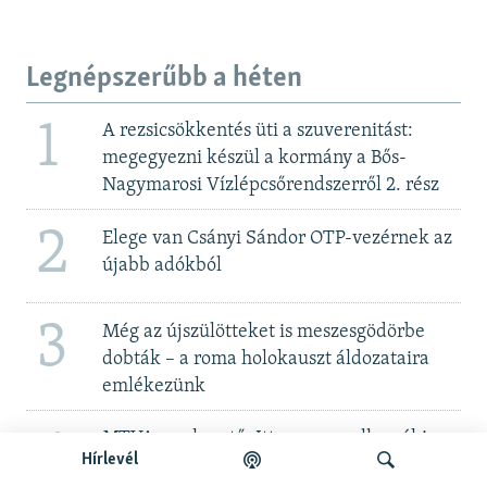
Legnépszerűbb a héten
1
A rezsicsökkentés üti a szuverenitást:
megegyezni készül a kormány a Bős-
Nagymarosi Vízlépcsőrendszerről 2. rész
2
Elege van Csányi Sándor OTP-vezérnek az
újabb adókból
3
Még az újszülötteket is meszesgödörbe
dobták – a roma holokauszt áldozataira
emlékezünk
4
MTVA szerkesztő: Itt „nem az ellenzéki
Hírlevél
összefogást támogatják”