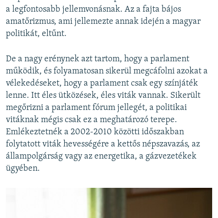
a legfontosabb jellemvonásnak. Az a fajta bájos
amatőrizmus, ami jellemezte annak idején a magyar
politikát, eltűnt.
De a nagy erénynek azt tartom, hogy a parlament
működik, és folyamatosan sikerül megcáfolni azokat a
vélekedéseket, hogy a parlament csak egy színjáték
lenne. Itt éles ütközések, éles viták vannak. Sikerült
megőrizni a parlament fórum jellegét, a politikai
vitáknak mégis csak ez a meghatározó terepe.
Emlékeztetnék a 2002-2010 közötti időszakban
folytatott viták hevességére a kettős népszavazás, az
állampolgárság vagy az energetika, a gázvezetékek
ügyében.