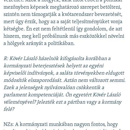
vezethet. Azok a hölgyek, akik most ebben a politikai
mezőnyben képesek meghatározó szerepet betölteni,
szintén nem támogatják a kvótarendszer bevezetését,
mert úgy érzik, hogy az a saját teljesítményüket vonja
kétségbe. Én ezt nem feltétlenül így gondolom, de azt
hiszem, meg kell próbálnunk más eszközökkel növelni
a hölgyek arányát a politikában.
R: Kövér László házelnök kifogásolta korábban a
kormányzati beterjesztések helyett az egyéni
képviselői indítványok, a saláta törvényekben eldugott
módosítók elszaporodását. Aztán nem változott semmi.
Ezek a jelenségek nyilvánvalóan csökkentik a
parlament kompetenciáját. Ön egyetért Kövér László
véleményével? Jelezték ezt a pártban vagy a kormány
felé?
NZs: A kormányzati munkában nagyon fontos, hogy