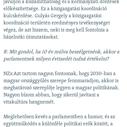
javuljon a kiszámíthatóság és a kormányzati döntések
előkészítettsége. Ez a közigazgatási koordináció
kulcskérdése. Gulyás Gergely a közigazgatási
koordináció területén eredményes tevékenységet
végez, de azt hiszem, neki is meg kell fontolnia a
házelnöki útmutatásokat.
R: Mit gondol, ha 10 év múlva beszélgetnénk, akkor a
parlamentnek milyen évtizedét tudná értékelni?
NZs:Azt tartom nagyon fontosnak, hogy 2030-ban a
magyar országgyűlés szerepe fennmaradjon, akkor is
meghatározó szereplője legyen a magyar politikának.
Nagyon bízom abban, hogy sikerül javítani a
vitakultúra hangnemét.
Meglehetősen kevés a parlamentben a humor, és az
együttműködés a különféle politikai erők között, a