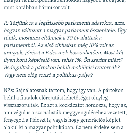
magyar nemzetpolitikában sokkal nagyobb az egység,
mint korábban bármikor volt.
R: Térjünk rá a legfrissebb parlamenti adatokra, arra,
hogyan változott a magyar parlament összetétele. Úgy
tűnik, mostanra eltűnnek a 30 év alattiak a
parlamentből. Az első ciklusban még 10% volt az
arányuk, jórészt a Fidesznek köszönhetően. Most két
ilyen korú képviselő van, tehát 1%. Ön szerint miért?
Bedugultak a pártokon belüli mobilitási csatornák?
Vagy nem elég vonzó a politikus-pálya?
NZs: Sajnálatosnak tartom, hogy így van. A pártokon
belül a fiatalok előrejutási lehetőségei tényleg
visszaszorultak. Ez azt a kockázatot hordozza, hogy az,
ami végül is a szocialisták meggyengüléséhez vezetett,
fenyegeti a Fideszt is, vagyis hogy generációs képlet
alakul ki a magyar politikában. Ez nem érdeke sem a