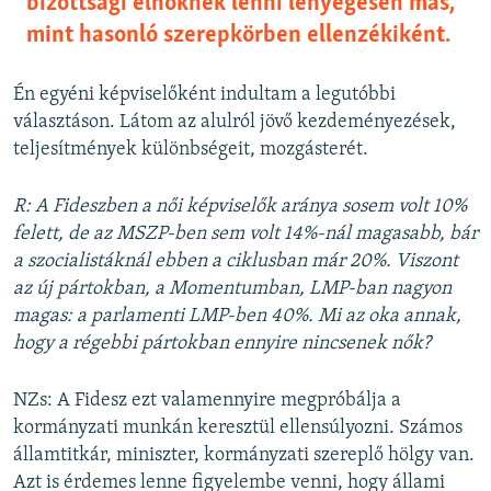
bizottsági elnöknek lenni lényegesen más,
mint hasonló szerepkörben ellenzékiként.
Én egyéni képviselőként indultam a legutóbbi
választáson. Látom az alulról jövő kezdeményezések,
teljesítmények különbségeit, mozgásterét.
R: A Fideszben a női képviselők aránya sosem volt 10%
felett, de az MSZP-ben sem volt 14%-nál magasabb, bár
a szocialistáknál ebben a ciklusban már 20%. Viszont
az új pártokban, a Momentumban, LMP-ban nagyon
magas: a parlamenti LMP-ben 40%. Mi az oka annak,
hogy a régebbi pártokban ennyire nincsenek nők?
NZs: A Fidesz ezt valamennyire megpróbálja a
kormányzati munkán keresztül ellensúlyozni. Számos
államtitkár, miniszter, kormányzati szereplő hölgy van.
Azt is érdemes lenne figyelembe venni, hogy állami