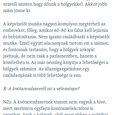
vezetői szinten hogy állunk a hölgyekkel. Akkor jobb
szám jönne ki.
A képviselői munka nagyon komolyan megterheli az
embereket, főleg, amikor 60-80 kis falut kell lejárnia
és bebiztosítania. Nem igazán családbarát a képviselői
munka. Ezzel együtt alacsonynak tartom ezt a számot,
és fontosnak tartanám, hogy a hölgyek arányát
javítsuk, de nem csak a parlamentben, hanem a
közéletben is. Az már némileg kinyitja a lehetőséget a
hölgyek számára. Az államigazgatásban egy
családanyának is több lehetősége is van.
R: A kvótarendszerről mi a véleménye?
NZs: A kvótarendszernek viszont nem vagyok a híve,
mert szerintem egyfajta kontraszelekcióhoz is