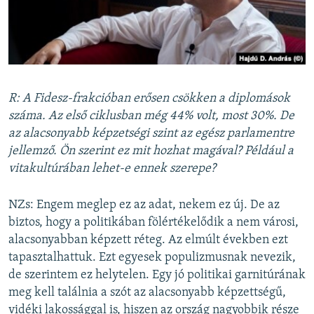
R: A Fidesz-frakcióban erősen csökken a diplomások
száma. Az első ciklusban még 44% volt, most 30%. De
az alacsonyabb képzetségi szint az egész parlamentre
jellemző. Ön szerint ez mit hozhat magával? Például a
vitakultúrában lehet-e ennek szerepe?
NZs: Engem meglep ez az adat, nekem ez új. De az
biztos, hogy a politikában fölértékelődik a nem városi,
alacsonyabban képzett réteg. Az elmúlt években ezt
tapasztalhattuk. Ezt egyesek populizmusnak nevezik,
de szerintem ez helytelen. Egy jó politikai garnitúrának
meg kell találnia a szót az alacsonyabb képzettségű,
vidéki lakossággal is, hiszen az ország nagyobbik része