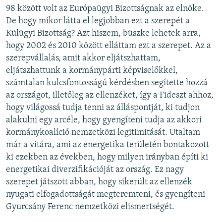
98 között volt az Európaügyi Bizottságnak az elnöke.
De hogy mikor látta el legjobban ezt a szerepét a
Külügyi Bizottság? Azt hiszem, büszke lehetek arra,
hogy 2002 és 2010 között elláttam ezt a szerepet. Az a
szerepvállalás, amit akkor eljátszhattam,
eljátszhattunk a kormánypárti képviselőkkel,
számtalan kulcsfontosságú kérdésben segítette hozzá
az országot, illetőleg az ellenzéket, így a Fideszt ahhoz,
hogy világossá tudja tenni az álláspontját, ki tudjon
alakulni egy arcéle, hogy gyengíteni tudja az akkori
kormánykoalíció nemzetközi legitimitását. Utaltam
már a vitára, ami az energetika területén bontakozott
ki ezekben az években, hogy milyen irányban építi ki
energetikai diverzifikációját az ország. Ez nagy
szerepet játszott abban, hogy sikerült az ellenzék
nyugati elfogadottságát megteremteni, és gyengíteni
Gyurcsány Ferenc nemzetközi elismertségét.