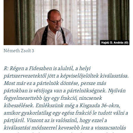
Németh Zsolt 3
R: Régen a Fideszben is alulról, a helyi
pártszervezetektől jött a képviselőjelöltek kiválasztása.
Most már ez a pártelnök döntése, persze más
pártokban is vétójoga van a pártelnökségnek. Nyilván
fegyelmezettebb így egy frakció, nincsenek
kibeszélések. Emlékszünk még a Kisgazda 36-okra,
amikor gyakorlatilag egy egész frakció le tudott válni a
pártjáról. Viszont az is valószínű, hogy ezzel a
kiválasztási módszerrel kevesebb lesz a visszacsatolás