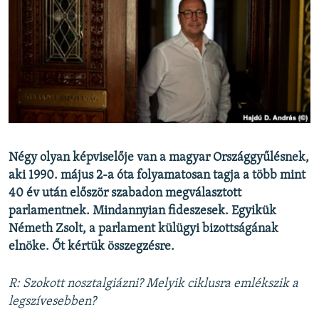
EURÓPAI UNIÓ
VILÁG
KLÍMAVÁLTOZÁS
A MÚLT TANULSÁGAI
KÖVESSEN MINKET!
Négy olyan képviselője van a magyar Országgyűlésnek,
aki 1990. május 2-a óta folyamatosan tagja a több mint
40 év után először szabadon megválasztott
Valamennyi RFE/RL weboldal
parlamentnek. Mindannyian fideszesek. Egyikük
Németh Zsolt, a parlament külügyi bizottságának
elnöke. Őt kértük összegzésre.
R: Szokott nosztalgiázni? Melyik ciklusra emlékszik a
legszívesebben?