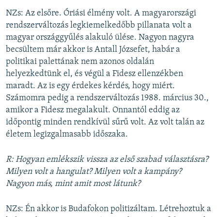
NZs: Az elsőre. Óriási élmény volt. A magyarországi
rendszerváltozás legkiemelkedőbb pillanata volt a
magyar országgyűlés alakuló ülése. Nagyon nagyra
becsültem már akkor is Antall Józsefet, habár a
politikai palettának nem azonos oldalán
helyezkedtünk el, és végül a Fidesz ellenzékben
maradt. Az is egy érdekes kérdés, hogy miért.
Számomra pedig a rendszerváltozás 1988. március 30.,
amikor a Fidesz megalakult. Onnantól eddig az
időpontig minden rendkívül sűrű volt. Az volt talán az
életem legizgalmasabb időszaka.
R: Hogyan emlékszik vissza az első szabad választásra?
Milyen volt a hangulat? Milyen volt a kampány?
Nagyon más, mint amit most látunk?
NZs: Én akkor is Budafokon politizáltam. Létrehoztuk a