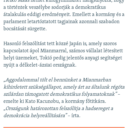
Heiko Maas német külügyminiszter hangsúlyozta, hogy
a történtek veszélybe sodorják a demokratikus
átalakulás eddigi eredményeit. Emellett a kormány és a
parlament letartóztatott tagjainak azonnali szabadon
bocsátását sürgette.
Hasonló felszólítást tett közzé Japán is, amely szoros
kapcsolatot ápol Mianmarral, számos vállalat létesített
helyi üzemeket, Tokió pedig jelentős anyagi segítséget
nyújt a délkelet-ázsiai országnak.
„Aggodalommal tölt el bennünket a Mianmarban
kihirdetett szükségállapot, amely árt az általunk régóta
szilárdan támogatott demokratikus folyamatoknak”
–
emelte ki Kato Kacunobu, a kormány főtitkára.
„
Országunk határozottan felszólítja a hadsereget a
demokrácia helyreállítására”
– írta.