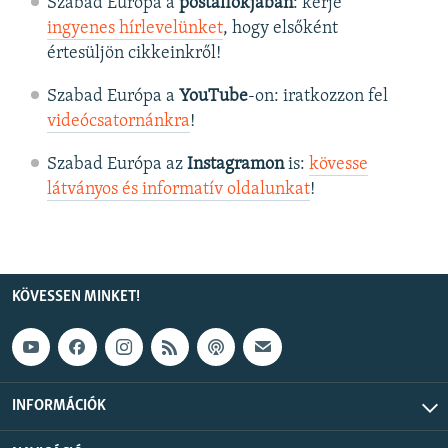
Szabad Európa a
postafiókjában
: kérje
ingyenes hírlevelünket
, hogy elsőként
értesüljön cikkeinkről!
Szabad Európa a
YouTube
-on: iratkozzon fel
videócsatornánkra
!
Szabad Európa az
Instagramon
is:
kövesse
látványos és informatív oldalunkat
! ​
KÖVESSEN MINKET!
INFORMÁCIÓK