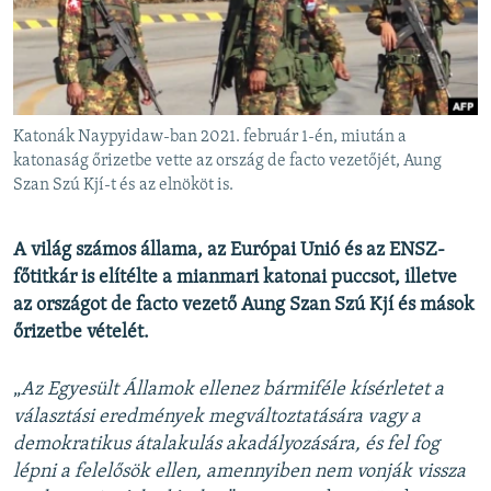
EURÓPAI UNIÓ
VILÁG
KLÍMAVÁLTOZÁS
A MÚLT TANULSÁGAI
Katonák Naypyidaw-ban 2021. február 1-én, miután a
katonaság őrizetbe vette az ország de facto vezetőjét, Aung
Szan Szú Kjí-t és az elnököt is.
KÖVESSEN MINKET!
A világ számos állama, az Európai Unió és az ENSZ-
főtitkár is elítélte a mianmari katonai puccsot, illetve
Valamennyi RFE/RL weboldal
az országot de facto vezető
Aung Szan Szú Kjí és mások
őrizetbe vételét.
„
Az Egyesült Államok ellenez bármiféle kísérletet a
választási eredmények megváltoztatására vagy a
demokratikus átalakulás akadályozására, és fel fog
lépni a felelősök ellen, amennyiben nem vonják vissza