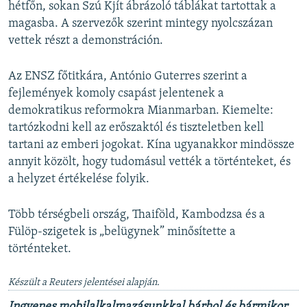
hétfőn, sokan Szú Kjít ábrázoló táblákat tartottak a
magasba. A szervezők szerint mintegy nyolcszázan
vettek részt a demonstráción.
Az ENSZ főtitkára, António Guterres szerint a
fejlemények komoly csapást jelentenek a
demokratikus reformokra Mianmarban. Kiemelte:
tartózkodni kell az erőszaktól és tiszteletben kell
tartani az emberi jogokat. Kína ugyanakkor mindössze
annyit közölt, hogy tudomásul vették a történteket, és
a helyzet értékelése folyik.
Több térségbeli ország, Thaiföld, Kambodzsa és a
Fülöp-szigetek is „belügynek” minősítette a
történteket.
Készült a Reuters jelentései alapján.
Ingyenes mobilalkalmazásunkkal bárhol és bármikor