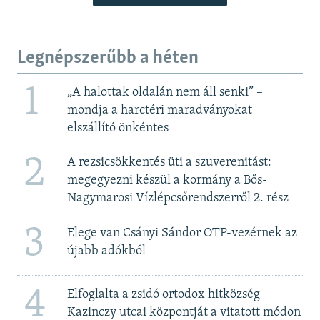
Legnépszerűbb a héten
1
„A halottak oldalán nem áll senki” –
mondja a harctéri maradványokat
elszállító önkéntes
2
A rezsicsökkentés üti a szuverenitást:
megegyezni készül a kormány a Bős-
Nagymarosi Vízlépcsőrendszerről 2. rész
3
Elege van Csányi Sándor OTP-vezérnek az
újabb adókból
4
Elfoglalta a zsidó ortodox hitközség
Kazinczy utcai központját a vitatott módon