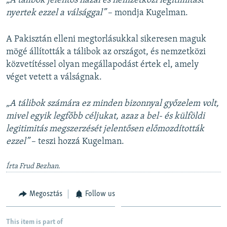
„A tálibok jelentős hazai és nemzetközi legitimitást
nyertek ezzel a válsággal”
– mondja Kugelman.
A Pakisztán elleni megtorlásukkal sikeresen maguk
mögé állították a tálibok az országot, és nemzetközi
közvetítéssel olyan megállapodást értek el, amely
véget vetett a válságnak.
„A tálibok számára ez minden bizonnyal győzelem volt,
mivel egyik legfőbb céljukat, azaz a bel- és külföldi
legitimitás megszerzését jelentősen előmozdították
ezzel”
– teszi hozzá Kugelman.
Írta Frud Bezhan.
Megosztás
Follow us
This item is part of