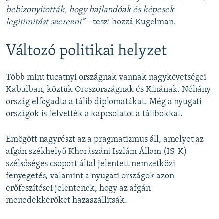
bebizonyították, hogy hajlandóak és képesek
legitimitást szerezni”
– teszi hozzá Kugelman.
Változó politikai helyzet
Több mint tucatnyi országnak vannak nagykövetségei
Kabulban, köztük Oroszországnak és Kínának. Néhány
ország elfogadta a tálib diplomatákat. Még a nyugati
országok is felvették a kapcsolatot a tálibokkal.
Emögött nagyrészt az a pragmatizmus áll, amelyet az
afgán székhelyű Khorászáni Iszlám Állam (IS-K)
szélsőséges csoport által jelentett nemzetközi
fenyegetés, valamint a nyugati országok azon
erőfeszítései jelentenek, hogy az afgán
menedékkérőket hazaszállítsák.