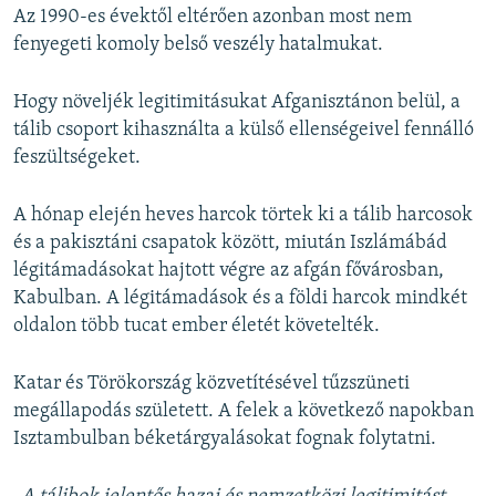
Az 1990-es évektől eltérően azonban most nem
fenyegeti komoly belső veszély hatalmukat.
Hogy növeljék legitimitásukat Afganisztánon belül, a
tálib csoport kihasználta a külső ellenségeivel fennálló
feszültségeket.
A hónap elején heves harcok törtek ki a tálib harcosok
és a pakisztáni csapatok között, miután Iszlámábád
légitámadásokat hajtott végre az afgán fővárosban,
Kabulban. A légitámadások és a földi harcok mindkét
oldalon több tucat ember életét követelték.
Katar és Törökország közvetítésével tűzszüneti
megállapodás született. A felek a következő napokban
Isztambulban béketárgyalásokat fognak folytatni.