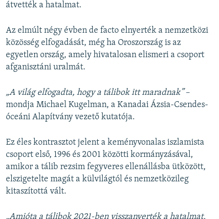
átvették a hatalmat.
Az elmúlt négy évben de facto elnyerték a nemzetközi
közösség elfogadását, még ha Oroszország is az
egyetlen ország, amely hivatalosan elismeri a csoport
afganisztáni uralmát.
„A világ elfogadta, hogy a tálibok itt maradnak”
–
mondja Michael Kugelman, a Kanadai Ázsia-Csendes-
óceáni Alapítvány vezető kutatója.
Ez éles kontrasztot jelent a keményvonalas iszlamista
csoport első, 1996 és 2001 közötti kormányzásával,
amikor a tálib rezsim fegyveres ellenállásba ütközött,
elszigetelte magát a külvilágtól és nemzetközileg
kitaszítottá vált.
„Amióta a tálibok 2021-ben visszanyerték a hatalmat,