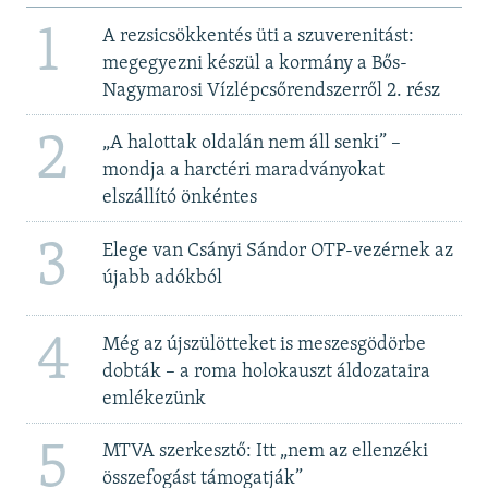
1
A rezsicsökkentés üti a szuverenitást:
megegyezni készül a kormány a Bős-
Nagymarosi Vízlépcsőrendszerről 2. rész
2
„A halottak oldalán nem áll senki” –
mondja a harctéri maradványokat
elszállító önkéntes
3
Elege van Csányi Sándor OTP-vezérnek az
újabb adókból
4
Még az újszülötteket is meszesgödörbe
dobták – a roma holokauszt áldozataira
emlékezünk
5
MTVA szerkesztő: Itt „nem az ellenzéki
összefogást támogatják”