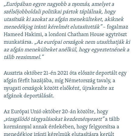
„Európában egyre nagyobb a nyomás, amelyet a
szélsőjobboldali politikai pártok táplálnak, hogy
utasítsák ki azokat az afgán menekülteket, akiknek
menedékjog iránti kérelmét elutasították”
– fogalmaz
Hameed Hakimi, a londoni Chatham House agytröszt
munkatársa.
„Az európai országok nem utasíthatják ki
az afgán menekülteket anélkül, hogy egyeztetnének a
tálib rezsimmel.”
Ausztria október 21-én 2021 óta először deportált egy
afgán férfit hazájába, míg Németország tavaly, a
nyugati országok között elsőként, újrakezdte az
afgánok deportálását.
Az Európai Unió október 20-án közölte, hogy
„vizsgálódó tárgyalásokat kezdeményezett”
a tálib
kormánnyal annak érdekében, hogy felgyorsítsa a
menedékjog iránti kérelmük elutasításra került