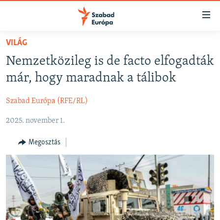
Akadálymentes
mód
Ugrás
VILÁG
a
NAPIRENDEN
Nemzetközileg is de facto elfogadták
fő
AKTUÁLIS
oldalra
már, hogy maradnak a tálibok
FELIRATKOZÁS
PODCASTOK
Ugrás
a
Szabad Európa (RFE/RL)
VIDEÓK
tartalomjegyzékre
Spotify
2025. november 1.
ELEMZŐ
Ugrás
a
NER15
Megosztás
Feliratkozás
keresésre
SZABADON
TÁRSADALOM
DEMOKRÁCIA
A PÉNZ NYOMÁBAN