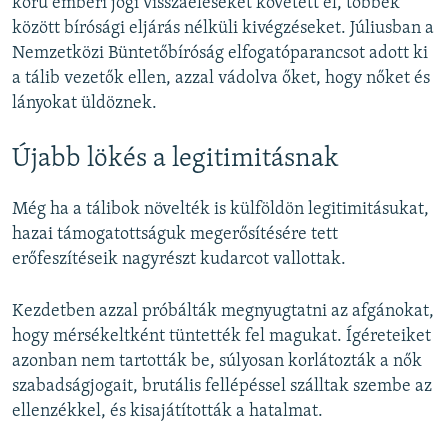
körű emberi jogi visszaéléseket követett el, többek
között bírósági eljárás nélküli kivégzéseket. Júliusban a
Nemzetközi Büntetőbíróság elfogatóparancsot adott ki
a tálib vezetők ellen, azzal vádolva őket, hogy nőket és
lányokat üldöznek.
Újabb lökés a legitimitásnak
Még ha a tálibok növelték is külföldön legitimitásukat,
hazai támogatottságuk megerősítésére tett
erőfeszítéseik nagyrészt kudarcot vallottak.
Kezdetben azzal próbálták megnyugtatni az afgánokat,
hogy mérsékeltként tüntették fel magukat. Ígéreteiket
azonban nem tartották be, súlyosan korlátozták a nők
szabadságjogait, brutális fellépéssel szálltak szembe az
ellenzékkel, és kisajátították a hatalmat.