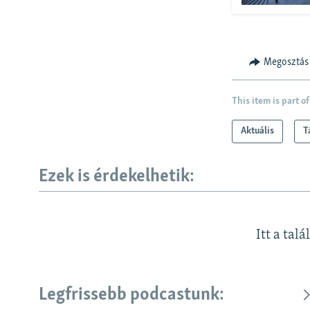
Megosztás
This item is part of
Aktuális
T
Ezek is érdekelhetik:
Itt a talá
Legfrissebb podcastunk: