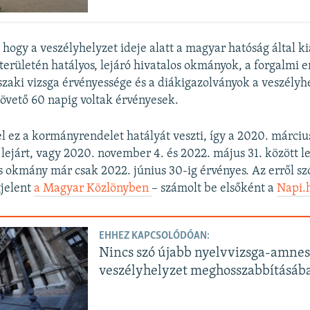
 hogy a veszélyhelyzet ideje alatt a magyar hatóság által kiá
erületén hatályos, lejáró hivatalos okmányok, a forgalmi 
zaki vizsga érvényessége és a diákigazolványok a veszélyh
övető 60 napig voltak érvényesek.
el ez a kormányrendelet hatályát veszti, így a 2020. március
t lejárt, vagy 2020. november 4. és 2022. május 31. között l
os okmány már csak 2022. június 30-ig érvényes. Az erről sz
jelent
a Magyar Közlönyben
– számolt be elsőként a
Napi.
EHHEZ KAPCSOLÓDÓAN:
Nincs szó újabb nyelvvizsga-amnesz
veszélyhelyzet meghosszabbításáb