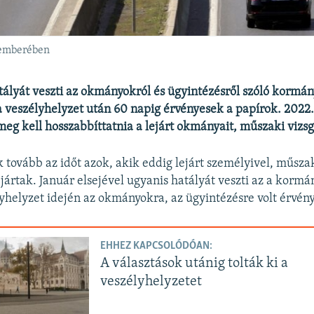
temberében
atályát veszti az okmányokról és ügyintézésről szóló kormá
a veszélyhelyzet után 60 napig érvényesek a papírok. 2022.
g kell hosszabbíttatnia a lejárt okmányait, műszaki vizsg
tovább az időt azok, akik eddig lejárt személyivel, műszak
 jártak. Január elsejével ugyanis hatályát veszti az a kormá
yhelyzet idején az okmányokra, az ügyintézésre volt érvény
EHHEZ KAPCSOLÓDÓAN:
A választások utánig tolták ki a
veszélyhelyzetet