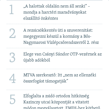
1
„A halottak oldalán nem áll senki” –
mondja a harctéri maradványokat
elszállító önkéntes
2
A rezsicsökkentés üti a szuverenitást:
megegyezni készül a kormány a Bős-
Nagymarosi Vízlépcsőrendszerről 2. rész
3
Elege van Csányi Sándor OTP-vezérnek az
újabb adókból
4
MTVA szerkesztő: Itt „nem az ellenzéki
összefogást támogatják”
5
Elfoglalta a zsidó ortodox hitközség
Kazinczy utcai központját a vitatott
módon megválasztott, EMIH-hez köthető