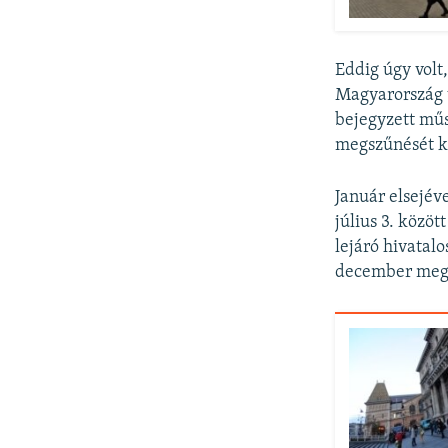
Eddig úgy volt,
Magyarország t
bejegyzett műs
megszűnését k
Január elsejév
július 3. közöt
lejáró hivatal
december meg