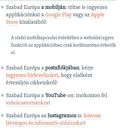
Szabad Európa
a mobilján
: töltse le ingyenes
applikációnkat a
Google Play
vagy az
Apple
Store
kínálatából!
A stabil mobilkapcsolat érdekében a weboldal egyes
funkciói az applikációban csak korlátozottan érhetők
el.
Szabad Európa a
postafiókjában
: kérje
ingyenes hírlevelünket
, hogy elsőként
értesüljön cikkeinkről!
Szabad Európa a
YouTube
-on: iratkozzon fel
videócsatornánkra
!
Szabad Európa az
Instagramon
is:
kövesse
látványos és informatív oldalunkat
! ​