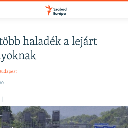
több haladék a lejárt
FELIRATKOZÁS
yoknak
Apple Podcasts
Budapest
30.
Spotify
Feliratkozás