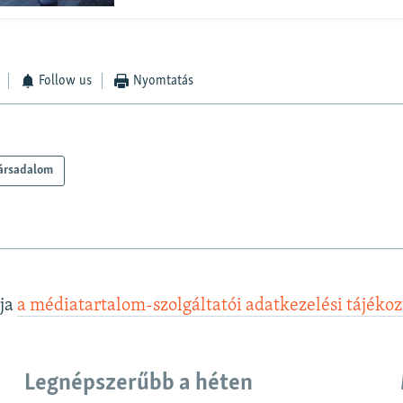
Follow us
Nyomtatás
ársadalom
lja
a médiatartalom-szolgáltatói adatkezelési tájéko
Legnépszerűbb a héten