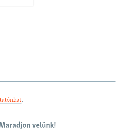
ztatónkat
.
Maradjon velünk!