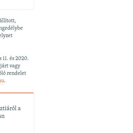
llított,
engedélybe
elyzet
 11. és 2020.
ejárt vagy
óló rendelet
hu
.
tiáról a
an