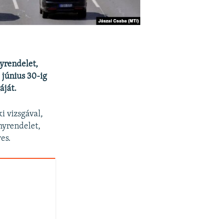
nyrendelet,
 június 30-ig
áját.
i vizsgával,
nyrendelet,
es.