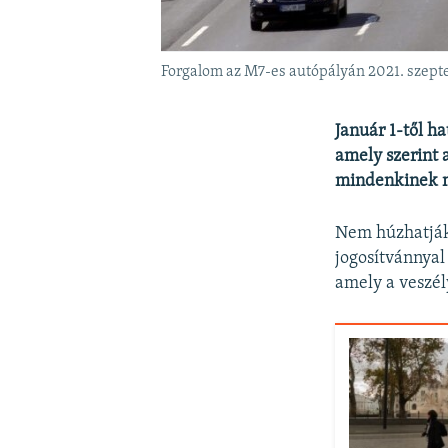
Forgalom az M7-es autópályán 2021. szep
Január 1-től h
amely szerint 
mindenkinek me
Nem húzhatják 
jogosítvánnyal
amely a veszél