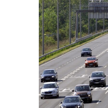
EURÓPAI UNIÓ
VILÁG
KLÍMAVÁLTOZÁS
A MÚLT TANULSÁGAI