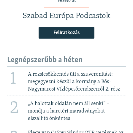
vezető út
Szabad Európa Podcastok
Feliratkozás
Legnépszerűbb a héten
1
A rezsicsökkentés üti a szuverenitást:
megegyezni készül a kormány a Bős-
Nagymarosi Vízlépcsőrendszerről 2. rész
2
„A halottak oldalán nem áll senki” –
mondja a harctéri maradványokat
elszállító önkéntes
Elege van Csányi Sándor OTP-vezérnek az