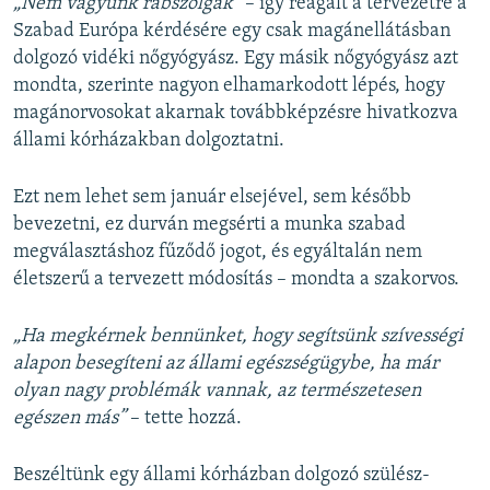
„
Nem vagyunk rabszolgák”
– így reagált a tervezetre a
Szabad Európa kérdésére egy csak magánellátásban
dolgozó vidéki nőgyógyász. Egy másik nőgyógyász azt
mondta, szerinte nagyon elhamarkodott lépés, hogy
magánorvosokat akarnak továbbképzésre hivatkozva
állami kórházakban dolgoztatni.
Ezt nem lehet sem január elsejével, sem később
bevezetni, ez durván megsérti a munka szabad
megválasztáshoz fűződő jogot, és egyáltalán nem
életszerű a tervezett módosítás – mondta a szakorvos.
„
Ha megkérnek bennünket, hogy segítsünk szívességi
alapon besegíteni az állami egészségügybe, ha már
olyan nagy problémák vannak, az természetesen
egészen más”
– tette hozzá.
Beszéltünk egy állami kórházban dolgozó szülész-