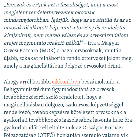
„
Érezzük és értjük azt a feszültséget, amit a most
megjelent rendelettervezetek okoznak
mindannyiótokban. Ígérjük, hogy az az attitűd és az az
orvosokról alkotott kép, amit a törvény és rendeletei
kirajzolnak, nem marad válasz és az orvostársadalom
erejét megmutató reakció nélkül”
– írta a Magyar
Orvosi Kamara (MOK) a hazai orvosoknak, miután
újabb, sokakat felháborító rendelettervezet jelent meg,
amely a magánellátásban dolgozó orvosokat érinti.
Ahogy arról korábbi
cikkünkben
beszámoltunk, a
Belügyminisztérium úgy módosítaná az orvosok
továbbképzéséről szóló rendeletet, hogy a
magánellátásban dolgozó, szakorvosi képzettséggel
rendelkező, továbbképzésre kötelezett orvosoknak a
gyakorlati továbbképzés igazolásához havonta húsz óra
gyakorlati időt kell eltölteniük az Országos Kórházi
Főigazgatóság (OKFŐ) honlapján szereplő valamelyik