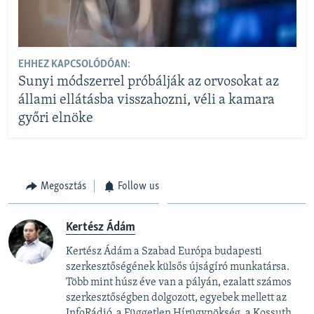
EHHEZ KAPCSOLÓDÓAN:
Sunyi módszerrel próbálják az orvosokat az
állami ellátásba visszahozni, véli a kamara
győri elnöke
Megosztás
Follow us
Kertész Ádám
Kertész Ádám a Szabad Európa budapesti
szerkesztőségének külsős újságíró munkatársa.
Több mint húsz éve van a pályán, ezalatt számos
szerkesztőségben dolgozott, egyebek mellett az
InfoRádió, a Független Hírügynökség, a Kossuth