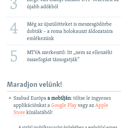
3
újabb adókból
4
Még az újszülötteket is meszesgödörbe
dobták – a roma holokauszt áldozataira
emlékezünk
5
MTVA szerkesztő: Itt „nem az ellenzéki
összefogást támogatják”
Maradjon velünk!
Szabad Európa
a mobilján
: töltse le ingyenes
applikációnkat a
Google Play
vagy az
Apple
Store
kínálatából!
A stabil mobilkapcsolat érdekében a weboldal egyes