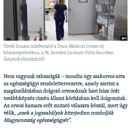
EURÓPAI UNIÓ
VILÁG
KLÍMAVÁLTOZÁS
A MÚLT TANULSÁGAI
Török Zsuzsa műtővezető a Duna Medical Center új
KÖVESSEN MINKET!
kórházépületében, a IX. kerületi Lechner Ödön fasorban
(képünk illusztráció)
Nem vagyunk rabszolgák – mondta egy szakorvos arra
Valamennyi RFE/RL weboldal
az egészségügyi rendelettervezetre, amely szerint a
magánellátásban dolgozó orvosoknak havi húsz órát
továbbképzés címén állami kórházban kell dolgozniuk.
Az orvosi kamara erőt mutató válaszra készül, mert úgy
vélik,
„ezek a jogszabályok kiterjedten rombolják
Magyarország egészségügyét”.