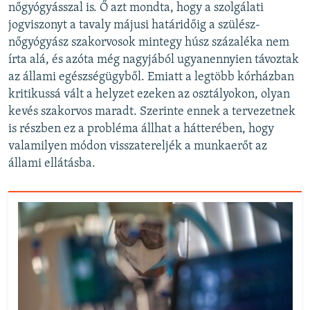
nőgyógyásszal is. Ő azt mondta, hogy a szolgálati
jogviszonyt a tavaly májusi határidőig a szülész-
nőgyógyász szakorvosok mintegy húsz százaléka nem
írta alá, és azóta még nagyjából ugyanennyien távoztak
az állami egészségügyből. Emiatt a legtöbb kórházban
kritikussá vált a helyzet ezeken az osztályokon, olyan
kevés szakorvos maradt. Szerinte ennek a tervezetnek
is részben ez a probléma állhat a hátterében, hogy
valamilyen módon visszatereljék a munkaerőt az
állami ellátásba.