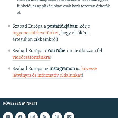
funkciói az applikációban csak korlátozottan érhetők
el.
Szabad Európa a
postafiókjában
: kérje
ingyenes hírlevelünket
, hogy elsőként
értesüljön cikkeinkről!
Szabad Európa a
YouTube
-on: iratkozzon fel
videócsatornánkra
!
Szabad Európa az
Instagramon
is:
kövesse
látványos és informatív oldalunkat
! ​
KÖVESSEN MINKET!