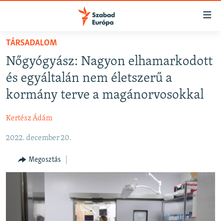
Akadálymentes
mód
Ugrás
TÁRSADALOM
a
NAPIRENDEN
Nőgyógyász: Nagyon elhamarkodott
fő
AKTUÁLIS
oldalra
és egyáltalán nem életszerű a
FELIRATKOZÁS
PODCASTOK
Ugrás
kormány terve a magánorvosokkal
a
VIDEÓK
tartalomjegyzékre
Kertész Ádám
Spotify
ELEMZŐ
Ugrás
a
2022. december 20.
NER15
Feliratkozás
keresésre
SZABADON
Megosztás
TÁRSADALOM
DEMOKRÁCIA
A PÉNZ NYOMÁBAN