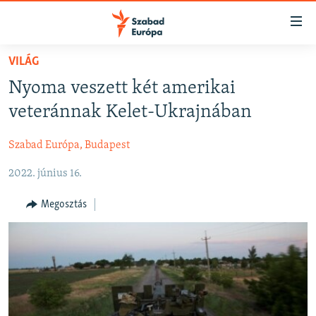
Akadálymentes
mód
Ugrás
VILÁG
a
NAPIRENDEN
Nyoma veszett két amerikai
fő
AKTUÁLIS
oldalra
veteránnak Kelet-Ukrajnában
FELIRATKOZÁS
PODCASTOK
Ugrás
a
Szabad Európa, Budapest
VIDEÓK
tartalomjegyzékre
Spotify
2022. június 16.
ELEMZŐ
Ugrás
a
NER15
Megosztás
Feliratkozás
keresésre
SZABADON
TÁRSADALOM
DEMOKRÁCIA
A PÉNZ NYOMÁBAN