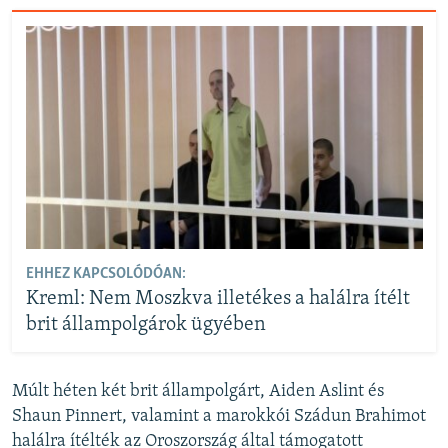
EHHEZ KAPCSOLÓDÓAN:
Kreml: Nem Moszkva illetékes a halálra ítélt
brit állampolgárok ügyében
Múlt héten két brit állampolgárt, Aiden Aslint és
Shaun Pinnert, valamint a marokkói Szádun Brahimot
halálra ítélték az Oroszország által támogatott