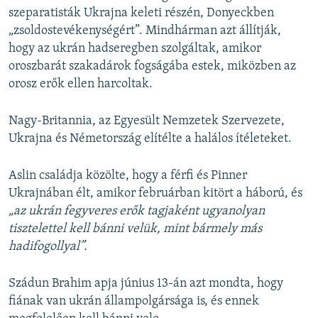
szeparatisták Ukrajna keleti részén, Donyeckben
„zsoldostevékenységért”. Mindhárman azt állítják,
hogy az ukrán hadseregben szolgáltak, amikor
oroszbarát szakadárok fogságába estek, miközben az
orosz erők ellen harcoltak.
Nagy-Britannia, az Egyesült Nemzetek Szervezete,
Ukrajna és Németország elítélte a halálos ítéleteket.
Aslin családja közölte, hogy a férfi és Pinner
Ukrajnában élt, amikor februárban kitört a háború, és
„az ukrán fegyveres erők tagjaként ugyanolyan
tisztelettel kell bánni velük, mint bármely más
hadifogollyal”.
Szádun Brahim apja június 13-án azt mondta, hogy
fiának van ukrán állampolgársága is, és ennek