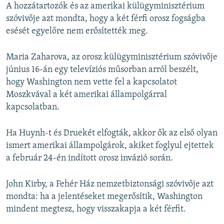
A hozzátartozók és az amerikai külügyminisztérium
szóvivője azt mondta, hogy a két férfi orosz fogságba
esését egyelőre nem erősítették meg.
Maria Zaharova, az orosz külügyminisztérium szóvivője
június 16-án egy televíziós műsorban arról beszélt,
hogy Washington nem vette fel a kapcsolatot
Moszkvával a két amerikai állampolgárral
kapcsolatban.
Ha Huynh-t és Druekét elfogták, akkor ők az első olyan
ismert amerikai állampolgárok, akiket foglyul ejtettek
a február 24-én indított orosz invázió során.
John Kirby, a Fehér Ház nemzetbiztonsági szóvivője azt
mondta: ha a jelentéseket megerősítik, Washington
mindent megtesz, hogy visszakapja a két férfit.