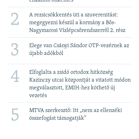
elszállító önkéntes
2
A rezsicsökkentés üti a szuverenitást:
megegyezni készül a kormány a Bős-
Nagymarosi Vízlépcsőrendszerről 2. rész
3
Elege van Csányi Sándor OTP-vezérnek az
újabb adókból
4
Elfoglalta a zsidó ortodox hitközség
Kazinczy utcai központját a vitatott módon
megválasztott, EMIH-hez köthető új
vezetés
5
MTVA szerkesztő: Itt „nem az ellenzéki
összefogást támogatják”