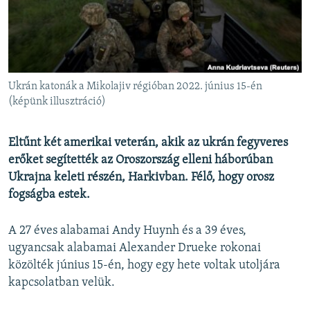
EURÓPAI UNIÓ
VILÁG
KLÍMAVÁLTOZÁS
A MÚLT TANULSÁGAI
Ukrán katonák a Mikolajiv régióban 2022. június 15-én
(képünk illusztráció)
KÖVESSEN MINKET!
Eltűnt két amerikai veterán, akik az ukrán fegyveres
erőket segítették az Oroszország elleni háborúban
Ukrajna keleti részén, Harkivban. Félő, hogy orosz
Valamennyi RFE/RL weboldal
fogságba estek.
A 27 éves alabamai Andy Huynh és a 39 éves,
ugyancsak alabamai Alexander Drueke rokonai
közölték június 15-én, hogy egy hete voltak utoljára
kapcsolatban velük.