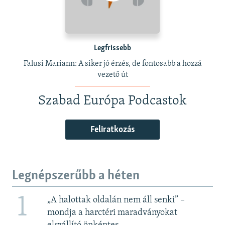
Legfrissebb
Falusi Mariann: A siker jó érzés, de fontosabb a hozzá
vezető út
Szabad Európa Podcastok
Feliratkozás
Legnépszerűbb a héten
1
„A halottak oldalán nem áll senki” –
mondja a harctéri maradványokat