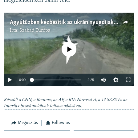
megfelelően kell bánni vele.
Ágyútűzben kézbesítik az ukrán nyugdíjakat
Írta:
Szabad Európa
Jelenleg nincs elérhető tartalom
Auto
0:00
2:25
240p
Készült a CNN, a Reuters, az AP, a RIA Novosztyi, a TASZSZ és az
360p
Interfax beszámolóinak felhasználásával.
Auto
240p
360p
480p
480p
720p
Megosztás
Follow us
720p
1080p
1080p