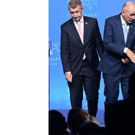
EURÓPAI UNIÓ
VILÁG
KLÍMAVÁLTOZÁS
A MÚLT TANULSÁGAI