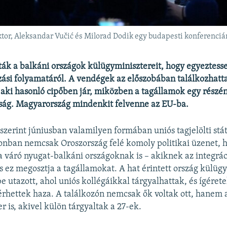
Viktor, Aleksandar Vučić és Milorad Dodik egy budapesti konferenci
ták a balkáni országok külügyminisztereit, hogy egyeztes
zási folyamatáról. A vendégek az előszobában találkozhatt
 aki hasonló cipőben jár, miközben a tagállamok egy részén 
tság. Magyarország mindenkit felvenne az EU-ba.
szerint júniusban valamilyen formában uniós tagjelölti stá
onban nemcsak Oroszország felé komoly politikai üzenet,
a váró nyugat-balkáni országoknak is – akiknek az integrác
és ez megosztja a tagállamokat. A hat érintett ország külüg
be utazott, ahol uniós kollégáikkal tárgyalhattak, és ígéret
érhettek haza. A találkozón nemcsak ők voltak ott, hanem 
r is, akivel külön tárgyaltak a 27-ek.