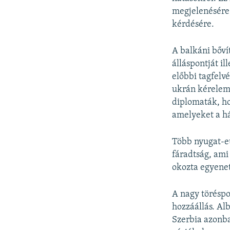
megjelenésére,
kérdésére.
A balkáni bőví
álláspontját i
előbbi tagfelv
ukrán kérelem
diplomaták, h
amelyeket a há
Több nyugat-eu
fáradtság, ami 
okozta egyenet
A nagy töréspo
hozzáállás. Al
Szerbia azonba