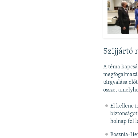
Szijjártó
A téma kapcsán
megfogalmazás
tárgyalása előt
össze, amelyhe
El kellene 
biztonságot
holnap fel 
Bosznia-Her