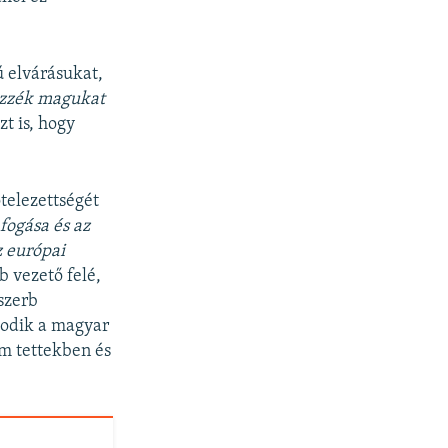
 elvárásukat,
zz
ék magukat
t is, hogy
telezettségét
fogása és az
z európai
b vezető felé,
szerb
 Dodik a magyar
m tettekben és