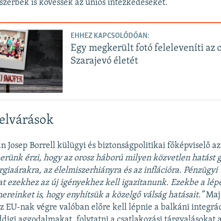
 szerbek is kövessék az uniós intézkedéseket.
EHHEZ KAPCSOLÓDÓAN:
Egy megkerült fotó feleleveníti az 
Szarajevó életét
 elvárások
án Josep Borrell külügyi és biztonságpolitikai főképviselő a
nerü
nk
érzi, hogy az orosz háború milyen k
özvetlen hatást 
ergiaárakra, az
élelmiszerhiányra
és az infláci
ó
ra. P
é
nzügyi
 ezekhez az új ig
ényekhez kell igazítanunk.
Ezekbe a l
ép
ereinket is, hogy enyhítsük a k
özelgő válsá
g hatá
sait.”
Maj
az EU-nak végre valóban előre kell lépnie a balkáni integrá
ddigi aggodalmakat, folytatni a csatlakozási tárgyalásokat 