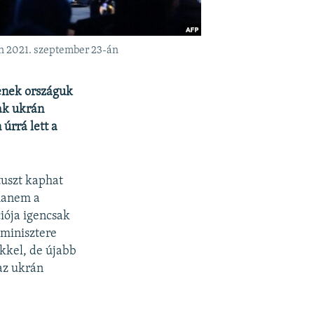
án 2021. szeptember 23-án
senek országuk
ak ukrán
úrrá lett a
tuszt kaphat
 hanem a
iója igencsak
yminisztere
ekkel, de újabb
az ukrán