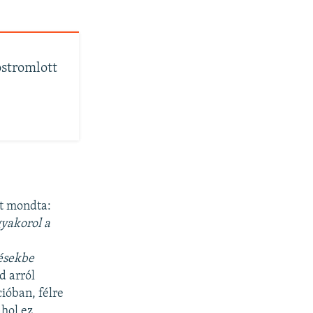
ostromlott
zt mondta:
gyakorol a
ésekbe
d arról
cióban, félre
ahol ez