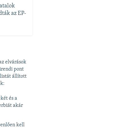
atalok
ták az EP-
az elvárások
irendi pont
stát állított
ők:
két és a
erbiát akár
enlően kell