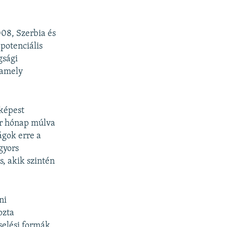
08, Szerbia és
potenciális
gsági
 amely
 képest
ár hónap múlva
ágok erre a
gyors
s, akik szintén
ni
ozta
iselési formák