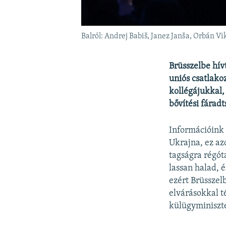
Balról: Andrej Babiš, Janez Janša, Orbán 
Brüsszelbe hív
uniós csatlako
kollégájukkal,
bővítési fárad
Információink 
Ukrajna, ez az
tagságra régót
lassan halad, 
ezért Brüsszel
elvárásokkal t
külügyminiszte