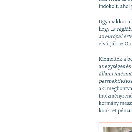
indokolt, ahol
Ugyanakkor a k
hogy
„a r
égi
ób
az eur
ópai
ért
elvárják az Or
Kiemelték a bo
az egységes és
állami int
ézm
perspektívá
va
aki megbontva 
intézményrends
kormány messz
konkrét pénzüg