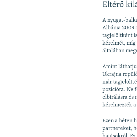
Eltérő ki
A nyugat-balk
Albánia 2009 ó
tagjelöltként 
kérelmét, míg 
általában mege
Amint láthatju
Ukrajna repülő
már tagjelöltt
pozícióra. Ne f
elbírálásra és
kérelmezték a 
Ezen a héten h
partnereket, h
hatásokról. Ez 