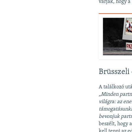
várják, hogy a
Brüsszeli
A találkozó ut
„Minden part
világra: az en
támogatásunkat
bevonjuk partn
beszélt, hogy 
kell tenni az e