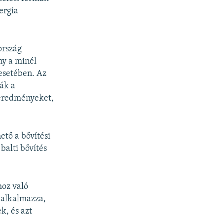
ergia
ország
ny a minél
 esetében. Az
ák a
 eredményeket,
tő a bővítési
balti bővítés
hoz való
 alkalmazza,
k, és azt