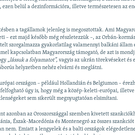
 ezen belül a dezinformációra, illetve természetesen az en
tésben a tagállamok jelenleg is megosztottak. Ami Magyar
lleti – ezt majd később még részletezzük –, az Orbán-kormá
ételt szorgalmazza gyakorlatilag valamennyi balkáni állam
mel kapcsolatban Magyarország támogató, de azt is mondj
ogy
„lássuk a folyamatot”,
vagyis az ukrán törekvéseket és
borús helyzetben nehéz elvárni és meglátni.
rópai országon – például Hollandián és Belgiumon – érezhe
felfogható úgy is, hogy még a közép-keleti-európai, illetve 
lenségeket sem sikerült megnyugtatóan elsimítani.
nt azonban az Oroszországgal szemben kivetett szankciók
bánia, Észak-Macedónia és Montenegró az összes szankciót
n nem. Emiatt a lengyelek és a balti országok elégedetlene