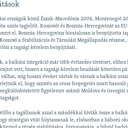
látások
áni országok közül Észak-Macedónia 2004, Montenegró 20
ta uniós tagjelölt. Koszovót és Bosznia-Hercegovinát az EU 
ismeri el. Bosznia-Hercegovina hivatalosan is benyújtotta ta
Koszovó a Stabilizációs és Társulási Megállapodás részese,
lőzi a tagsági kérelem benyújtását.
k, a balkáni integráció már több évtizedes történet, ehhez
rajtot vett, hiszen a tagsági kérelem beadását követően p
é válhat, míg hosszú éveket vártak és várnak a balkáni orsz
elejtsük el, hogy szintén az orosz fenyegetés miatt hasonló 
 megkülönböztetett figyelemre számít Moldova és Georgiai i
tagságot.
étfőn a tagállamok azzal a szándékkal hívták össze a balká
ogy stratégiai vitát folytassanak le, elsősorban a háború ok
kiterjed a térség stabilitására, biztonságára, a hibrid hadv