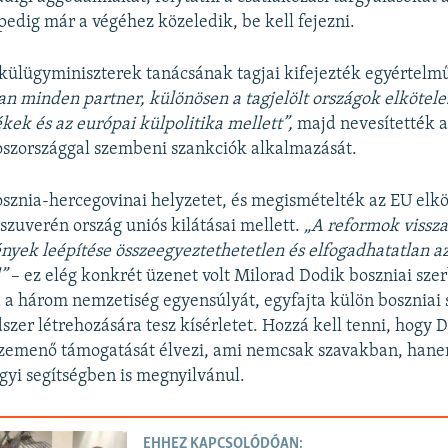
 pedig már a végéhez közeledik, be kell fejezni.
ülügyminiszterek tanácsának tagjai kifejezték egyértelmű
an minden partner, kül
ön
ösen a tagjel
ölt országok elk
ötele
ékek
és az eur
ópai külpolitika mellett”,
majd nevesítették az
oszországgal szembeni szankciók alkalmazását.
sznia-hercegovinai helyzetet, és megismételték az EU elkö
 szuverén ország uniós kilátásai mellett.
„A reformok vissza
ények le
épít
ése összeegyeztethetetlen és elfogadhatatlan a
l
”
– ez elég konkrét üzenet volt Milorad Dodik boszniai szer
a három nemzetiség egyensúlyát, egyfajta külön boszniai 
zer létrehozására tesz kísérletet. Hozzá kell tenni, hogy
emenő támogatását élvezi, ami nemcsak szavakban, hane
yi segítségben is megnyilvánul.
EHHEZ KAPCSOLÓDÓAN: