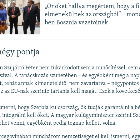
„Önöket hallva megértem, hogy a fi
elmenekülnek az országból” – mond
ben Bosznia vezetőinek
 négy pontja
 Szijjártó Péter nem fukarkodott sem a minősítéssel, sem 
ával. A tanácskozás szünetében – és egyébként még a nap
t, tehát annak kimenetelétől nem zavartatva – négypontos li
z az EU-nak szerinte tartania kell magát. Ezek a következ
ismerni, hogy Szerbia kulcsország, ők tudják garantálni a bé
, integrálni kell őket. A magyar külügyminiszter szerint Sz
lehet venni, egyébként pedig tegnap kellett volna.
cegovinában mindhárom nemzetiséget el kell ismerni, egy