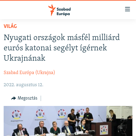
Akadálymentes
mód
Ugrás
VILÁG
a
NAPIRENDEN
Nyugati országok másfél milliárd
fő
AKTUÁLIS
oldalra
eurós katonai segélyt ígérnek
FELIRATKOZÁS
PODCASTOK
Ugrás
Ukrajnának
a
VIDEÓK
tartalomjegyzékre
Szabad Európa (Ukrajna)
Spotify
ELEMZŐ
Ugrás
a
2022. augusztus 12.
NER15
Feliratkozás
keresésre
SZABADON
Megosztás
TÁRSADALOM
DEMOKRÁCIA
A PÉNZ NYOMÁBAN