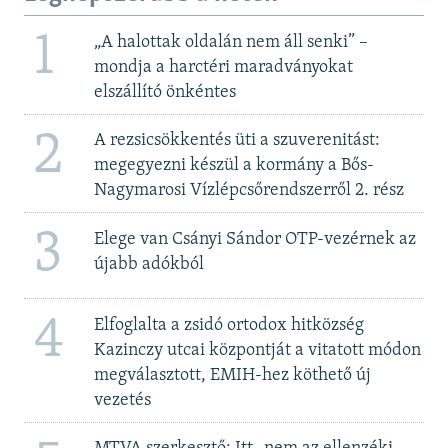
1
„A halottak oldalán nem áll senki” –
mondja a harctéri maradványokat
elszállító önkéntes
2
A rezsicsökkentés üti a szuverenitást:
megegyezni készül a kormány a Bős-
Nagymarosi Vízlépcsőrendszerről 2. rész
3
Elege van Csányi Sándor OTP-vezérnek az
újabb adókból
4
Elfoglalta a zsidó ortodox hitközség
Kazinczy utcai központját a vitatott módon
megválasztott, EMIH-hez köthető új
vezetés