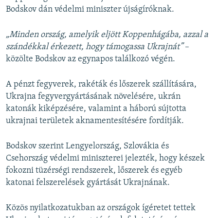
Bodskov dán védelmi miniszter újságíróknak.
„Minden ország, amelyik eljött Koppenhágába, azzal a
szándékkal érkezett, hogy támogassa Ukrajnát”
–
közölte Bodskov az egynapos találkozó végén.
A pénzt fegyverek, rakéták és lőszerek szállítására,
Ukrajna fegyvergyártásának növelésére, ukrán
katonák kiképzésére, valamint a háború sújtotta
ukrajnai területek aknamentesítésére fordítják.
Bodskov szerint Lengyelország, Szlovákia és
Csehország védelmi miniszterei jelezték, hogy készek
fokozni tüzérségi rendszerek, lőszerek és egyéb
katonai felszerelések gyártását Ukrajnának.
Közös nyilatkozatukban az országok ígéretet tettek