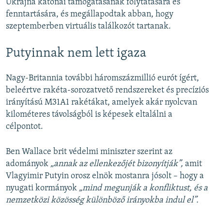
Ukrajna katonai támogatásának folytatására és
fenntartására, és megállapodtak abban, hogy
szeptemberben virtuális találkozót tartanak.
Putyinnak nem lett igaza
Nagy-Britannia további háromszázmillió eurót ígért,
beleértve rakéta-sorozatvető rendszereket és precíziós
irányítású M31A1 rakétákat, amelyek akár nyolcvan
kilométeres távolságból is képesek eltalálni a
célpontot.
Ben Wallace brit védelmi miniszter szerint az
adományok
„annak az ellenkezőjét bizonyítják”,
amit
Vlagyimir Putyin orosz elnök mostanra jósolt – hogy a
nyugati kormányok
„mind megunják a konfliktust, és a
nemzetközi közösség különböző irányokba indul el”.