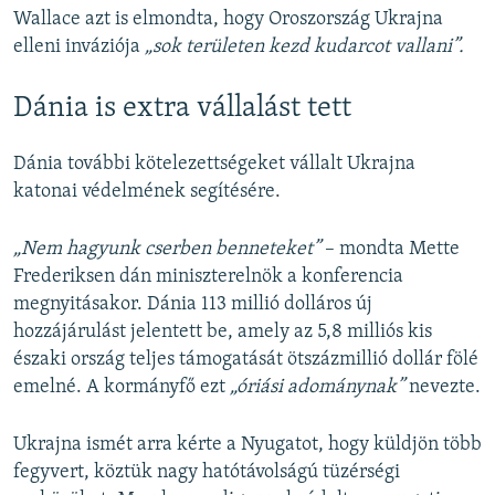
Wallace azt is elmondta, hogy Oroszország Ukrajna
elleni inváziója
„sok területen kezd kudarcot vallani”.
Dánia is extra vállalást tett
Dánia további kötelezettségeket vállalt Ukrajna
katonai védelmének segítésére.
„Nem hagyunk cserben benneteket”
– mondta Mette
Frederiksen dán miniszterelnök a konferencia
megnyitásakor. Dánia 113 millió dolláros új
hozzájárulást jelentett be, amely az 5,8 milliós kis
északi ország teljes támogatását ötszázmillió dollár fölé
emelné. A kormányfő ezt
„óriási adománynak”
nevezte.
Ukrajna ismét arra kérte a Nyugatot, hogy küldjön több
fegyvert, köztük nagy hatótávolságú tüzérségi