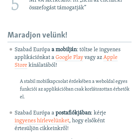
5
MTVA szerkesztő: Itt „nem az ellenzéki
összefogást támogatják”
Maradjon velünk!
Szabad Európa
a mobilján
: töltse le ingyenes
applikációnkat a
Google Play
vagy az
Apple
Store
kínálatából!
A stabil mobilkapcsolat érdekében a weboldal egyes
funkciói az applikációban csak korlátozottan érhetők
el.
Szabad Európa a
postafiókjában
: kérje
ingyenes hírlevelünket
, hogy elsőként
értesüljön cikkeinkről!