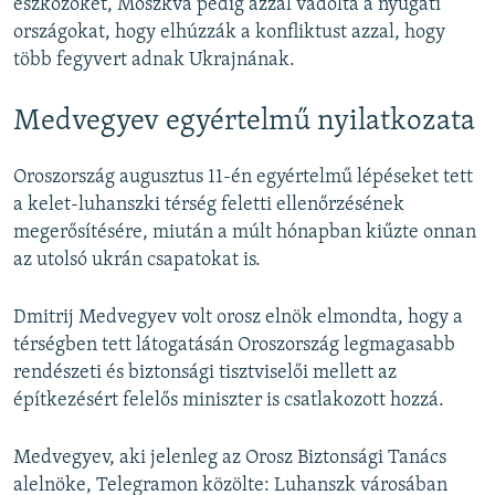
eszközöket, Moszkva pedig azzal vádolta a nyugati
országokat, hogy elhúzzák a konfliktust azzal, hogy
több fegyvert adnak Ukrajnának.
Medvegyev egyértelmű nyilatkozata
Oroszország augusztus 11-én egyértelmű lépéseket tett
a kelet-luhanszki térség feletti ellenőrzésének
megerősítésére, miután a múlt hónapban kiűzte onnan
az utolsó ukrán csapatokat is.
Dmitrij Medvegyev volt orosz elnök elmondta, hogy a
térségben tett látogatásán Oroszország legmagasabb
rendészeti és biztonsági tisztviselői mellett az
építkezésért felelős miniszter is csatlakozott hozzá.
Medvegyev, aki jelenleg az Orosz Biztonsági Tanács
alelnöke, Telegramon közölte: Luhanszk városában