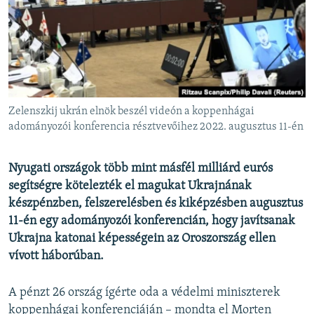
EURÓPAI UNIÓ
VILÁG
KLÍMAVÁLTOZÁS
A MÚLT TANULSÁGAI
Zelenszkij ukrán elnök beszél videón a koppenhágai
KÖVESSEN MINKET!
adományozói konferencia résztvevőihez 2022. augusztus 11-én
Nyugati országok több mint másfél milliárd eurós
segítségre kötelezték el magukat Ukrajnának
Valamennyi RFE/RL weboldal
készpénzben, felszerelésben és kiképzésben augusztus
11-én egy adományozói konferencián, hogy javítsanak
Ukrajna katonai képességein az Oroszország ellen
vívott háborúban.
A pénzt 26 ország ígérte oda a védelmi miniszterek
koppenhágai konferenciáján – mondta el Morten