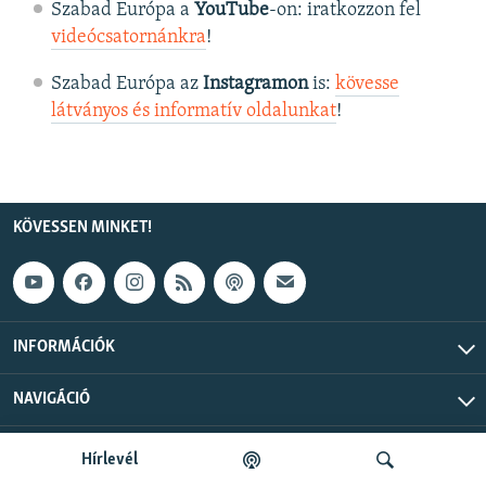
Szabad Európa a
YouTube
-on: iratkozzon fel
videócsatornánkra
!
Szabad Európa az
Instagramon
is:
kövesse
látványos és informatív oldalunkat
! ​
KÖVESSEN MINKET!
INFORMÁCIÓK
NAVIGÁCIÓ
Szabad Európa © 2026 RFE/RL, Inc. Minden jog fenntartva.
Hírlevél