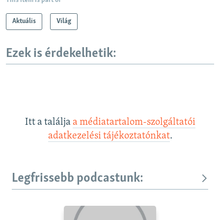
This item is part of
Aktuális
Világ
Ezek is érdekelhetik:
Itt a találja
a médiatartalom-szolgáltatói
adatkezelési tájékoztatónkat
.
Legfrissebb podcastunk: