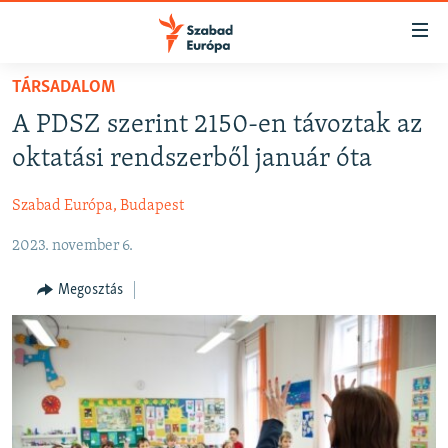
Akadálymentes
mód
Ugrás
TÁRSADALOM
a
NAPIRENDEN
A PDSZ szerint 2150-en távoztak az
fő
AKTUÁLIS
oldalra
oktatási rendszerből január óta
FELIRATKOZÁS
PODCASTOK
Ugrás
a
Szabad Európa, Budapest
VIDEÓK
tartalomjegyzékre
Spotify
2023. november 6.
ELEMZŐ
Ugrás
a
NER15
Megosztás
Feliratkozás
keresésre
SZABADON
TÁRSADALOM
DEMOKRÁCIA
A PÉNZ NYOMÁBAN