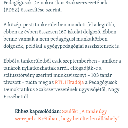
Pedagógusok Demokratikus Szakszervezetének
(PDSZ) összesítése szerint.
A
közép-pesti tankerületben mondott fel a legtöbb,
ebben az évben összesen 160 iskolai dolgozó. Ebben
benne vannak a nem pedagógusi munkakörben
dolgozók, például a gyógypedagógiai asszisztensek is.
Ebből a tankerületből csak szeptemberben – amikor a
tanárok nyilatkozhattak arról, elfogadják-e a
státusztörvény szerinti munkaviszonyt – 103 tanár
távozott – tudta meg az
RTL Híradója
a Pedagógusok
Demokratikus Szakszervezetének ügyvivőjétől, Nagy
Erzsébettől.
Ehhez kapcsolódóan:
Szülők: „A tanár úgy
szerepel a Krétában, hogy betöltetlen álláshely”