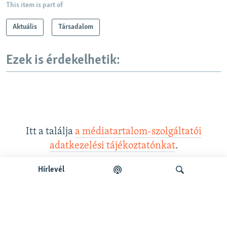
This item is part of
Aktuális
Társadalom
Ezek is érdekelhetik:
Itt a találja
a médiatartalom-szolgáltatói
adatkezelési tájékoztatónkat
.
Hírlevél
Legfrissebb podcastunk:
Keresés