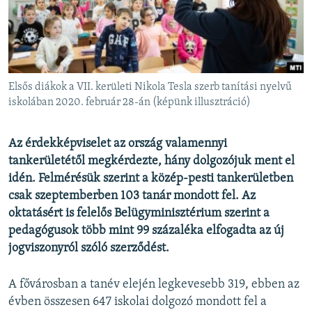
EURÓPAI UNIÓ
VILÁG
KLÍMAVÁLTOZÁS
A MÚLT TANULSÁGAI
Elsős diákok a VII. kerületi Nikola Tesla szerb tanítási nyelvű
iskolában 2020. február 28-án (képünk illusztráció)
KÖVESSEN MINKET!
Az érdekképviselet az ország valamennyi
tankerületétől megkérdezte, hány dolgozójuk ment el
idén. Felmérésük szerint a közép-pesti tankerületben
Valamennyi RFE/RL weboldal
csak szeptemberben 103 tanár mondott fel. Az
oktatásért is felelős Belügyminisztérium szerint a
pedagógusok több mint 99 százaléka elfogadta az új
jogviszonyról szóló szerződést.
A fővárosban a tanév elején legkevesebb 319, ebben az
évben összesen 647 iskolai dolgozó mondott fel a