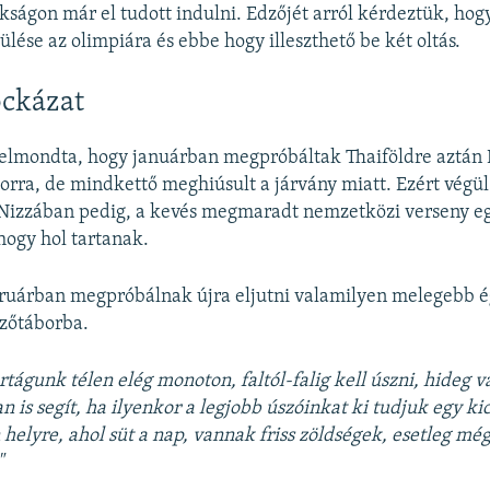
kságon már el tudott indulni. Edzőjét arról kérdeztük, hog
ülése az olimpiára és ebbe hogy illeszthető be két oltás.
ockázat
 elmondta, hogy januárban megpróbáltak Thaiföldre aztán
orra, de mindkettő meghiúsult a járvány miatt. Ezért vég
Nizzában pedig, a kevés megmaradt nemzetközi verseny eg
hogy hol tartanak.
ruárban megpróbálnak újra eljutni valamilyen melegebb é
dzőtáborba.
rtágunk télen elég monoton, faltól-falig kell úszni, hideg v
n is segít, ha ilyenkor a legjobb úszóinkat ki tudjuk egy ki
 helyre, ahol süt a nap, vannak friss zöldségek, esetleg még 
"