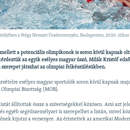
öntőjében a Négy Nemzet Úszóversenyén, Budapesten, 2020. július
mellett a potenciális olimpikonok is soron kívül kapnak olt
érdeztük az egyik esélyes magyar úszó, Milák Kristóf edzőj
n szerepet játszhat az olimpiai felkészülésükben.
szvételre esélyes magyar sportolók soron kívül kapnak majd
Olimpiai Bizottság (MOB).
istát állítottak össze a szövetségekkel közösen. Ami azt jel
és egyéb segédszemélyzet is szerepelhet a listán, mivel köz
őnek kijutni a versenyre. Az érintettek az amerikai Mode