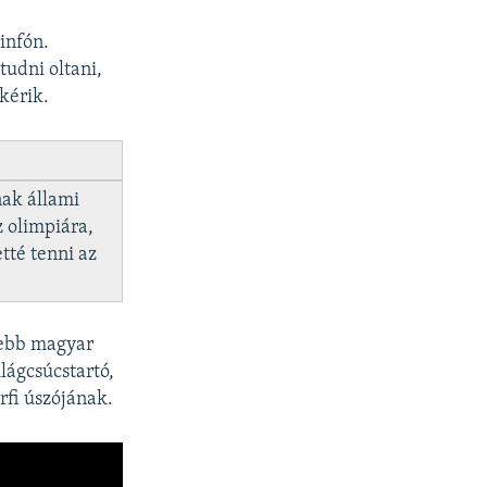
infón.
tudni oltani,
kérik.
nak állami
z olimpiára,
tté tenni az
esebb magyar
ilágcsúcstartó,
rfi úszójának.