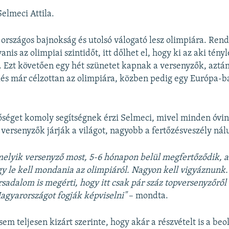
elmeci Attila.
országos bajnokság és utolsó válogató lesz olimpiára. Rend
is az olimpiai szintidőt, itt dőlhet el, hogy ki az aki tény
a. Ezt követően egy hét szünetet kapnak a versenyzők, aztán
lés már célzottan az olimpiára, közben pedig egy Európa-
tőséget komoly segítségnek érzi Selmeci, mivel minden óvi
a versenyzők járják a világot, nagyobb a fertőzésveszély nál
melyik versenyző most, 5-6 hónapon belül megfertőződik,
gy le kell mondania az olimpiáról. Nagyon kell vigyáznunk
rsadalom is megérti, hogy itt csak pár száz topversenyzőről 
agyarországot fogják képviselni"
– mondta.
em teljesen kizárt szerinte, hogy akár a részvételt is a beo