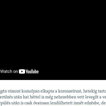
én viszont komolyan elkapta a koronavírust, hetekig tarto
fertőzés után hat héttel is még nehezebben vett levegőt a v
épülés után is csak óvatosan lendülhetett ismét edzésbe, d