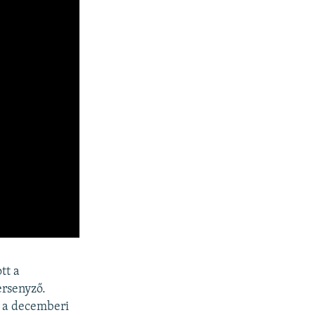
tt a
ersenyző.
e a decemberi