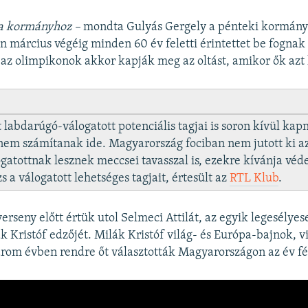
a kormányhoz –
mondta Gulyás Gergely a pénteki kormány
n március végéig minden 60 év feletti érintettet be fognak 
 az olimpikonok akkor kapják meg az oltást, amikor ők azt 
tt labdarúgó-válogatott potenciális tagjai is soron kívül kap
 nem számítanak ide. Magyarország fociban nem jutott ki a
ogatottnak lesznek meccsei tavasszal is, ezekre kívánja véde
s a válogatott lehetséges tagjait, értesült az
RTL Klub
.
erseny előtt értük utol Selmeci Attilát, az egyik legesély
ák Kristóf edzőjét. Milák Kristóf világ- és Európa-bajnok, v
árom évben rendre őt választották Magyarországon az év fé