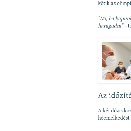
kötik az olimp
"Mi, ha kapunk
haragudni" –
t
Az időzí
A két dózis kö
hóemelkedést 