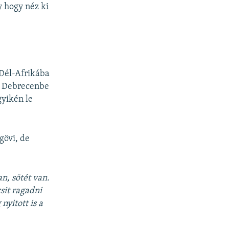
y hogy néz ki
 Dél-Afrikába
ül Debrecenbe
yikén le
gövi, de
an, sötét van.
csit ragadni
nyitott is a