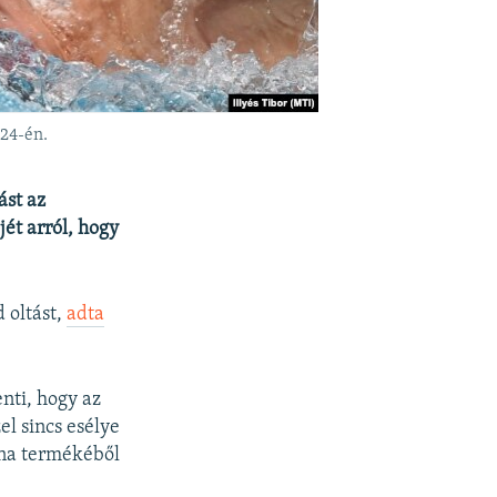
 24-én.
ást az
ét arról, hogy
 oltást,
adta
enti, hogy az
el sincs esélye
rna termékéből