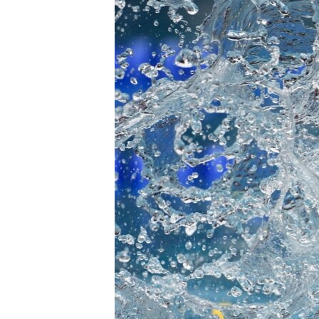
EURÓPAI UNIÓ
VILÁG
KLÍMAVÁLTOZÁS
A MÚLT TANULSÁGAI