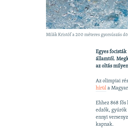
Milák Kristóf a 200 méteres gyorsúszás d
Egyes focisták 
államtól. Megk
az oltás milye
Az olimpiai ré
hírül
a Magyar 
Ehhez 868 fős l
edzők, gyúrók 
ennyi versenyz
kapnak.