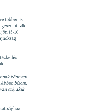
re többen is
legesen utazik
 jön 15-16
bajnokság
ntézkedés
uk.
 annak könnyen
. Abban bízom,
van szó, akik
ltottsághoz