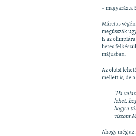
– magyarázta S
Március végén 
megússzák ugyan
is az olimpiár
hetes felkészü
májusban.
Az oltási lehe
mellett is, de 
"Ha vala
lehet, ho
hogy a tá
viszont M
Ahogy még az s