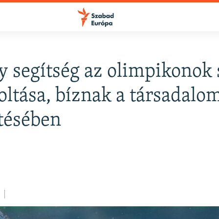
 segítség az olimpikonok
FELIRATKOZÁS
 oltása, bíznak a társadalo
tésében
Apple Podcasts
Spotify
Feliratkozás