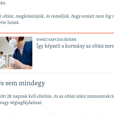
ián.
 oltást, megköszönjük, és reméljük, hogy emiatt nem fog 
ette hozzá.
EHHEZ KAPCSOLÓDÓAN:
Így képzeli a kormány az oltási me
tés sem mindegy
zött 28 napnak kell eltelnie, és az oltási utáni immunreakc
vagy végtagfájdalmat.