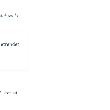
ránk senki
netrendet
ió okozhat