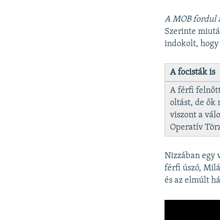
A MOB fordul 
Szerinte miutá
indokolt, hogy
A focisták is
A férfi felnő
oltást, de ők
viszont a vál
Operatív Törz
Nizzában egy v
férfi úszó, Mil
és az elmúlt h