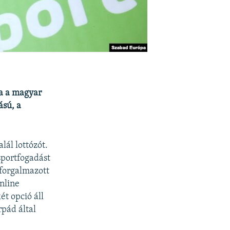
ma a magyar
ású, a
ál lottózót.
sportfogadást
 forgalmazott
nline
t opció áll
pád által