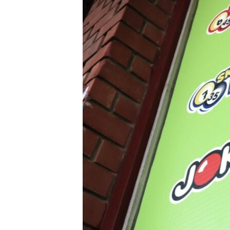
EURÓPAI UNIÓ
VILÁG
KLÍMAVÁLTOZÁS
A MÚLT TANULSÁGAI