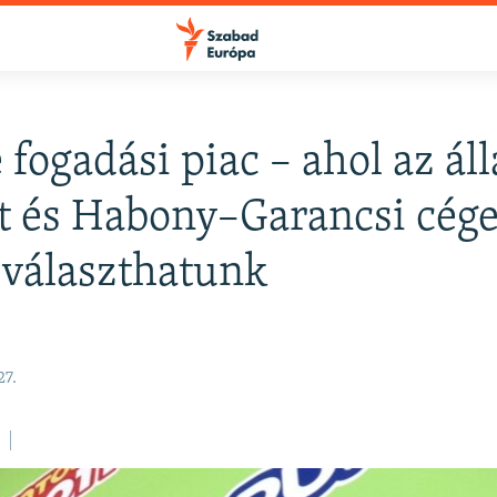
 fogadási piac – ahol az ál
at és Habony–Garancsi cég
 választhatunk
27.