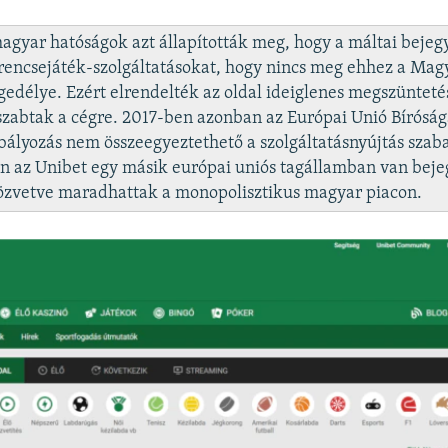
agyar hatóságok azt állapították meg, hogy a máltai bejeg
erencsejáték-szolgáltatásokat, hogy nincs meg ehhez a Ma
edélye. Ezért elrendelték az oldal ideiglenes megszüntetés
iszabtak a cégre. 2017-ben azonban az Európai Unió Bírósá
bályozás nem összeegyeztethető a szolgáltatásnyújtás sza
zen az Unibet egy másik európai uniós tagállamban van bej
zvetve maradhattak a monopolisztikus magyar piacon.