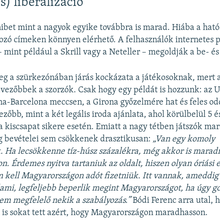
s) liberalizáció
bet mint a nagyok egyike továbbra is marad. Hiába a hatós
ozó címeken könnyen elérhető. A felhasználók internetes 
 mint például a Skrill vagy a Neteller – megoldják a be- és
eg a szürkezónában járás kockázata a játékosoknak, mert a
vezőbbek a szorzók. Csak hogy egy példát is hozzunk: az 
na-Barcelona meccsen, a Girona győzelmére hat és feles od
zőbb, mint a két legális iroda ajánlata, ahol körülbelül 5 é
 a kiscsapat sikere esetén. Emiatt a nagy tétben játszók ma
g bevételei sem csökkenek drasztikusan:
„Van egy komoly
. Ha lecsökkenne tíz-húsz százalékra, még akkor is mara
. Érdemes nyitva tartaniuk az oldalt, hiszen olyan óriási 
m kell Magyarországon adót fizetniük. Itt vannak, ameddig 
lami, legfeljebb beperlik megint Magyarországot, ha úgy g
em megfelelő nekik a szabályozás.”
Bódi Ferenc arra utal, 
is sokat tett azért, hogy Magyarországon maradhasson.