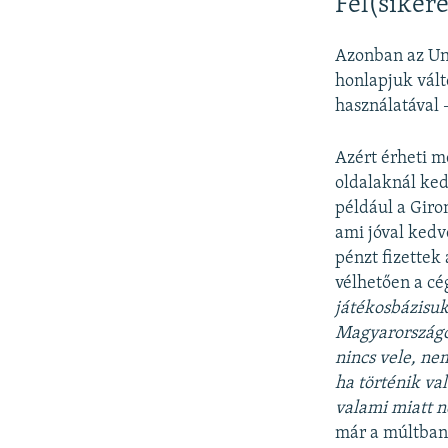
Fél(sikere
Azonban az Uni
honlapjuk vált
használatával –
Azért érheti m
oldalaknál ked
például a Giro
ami jóval kedve
pénzt fizettek
vélhetően a cé
játékosbázisuk
Magyarországon
nincs vele, ne
ha történik va
valami miatt n
már a múltban 