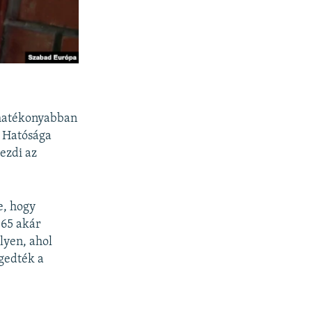
t hatékonyabban
i Hatósága
ezdi az
e, hogy
365 akár
lyen, ahol
ngedték a