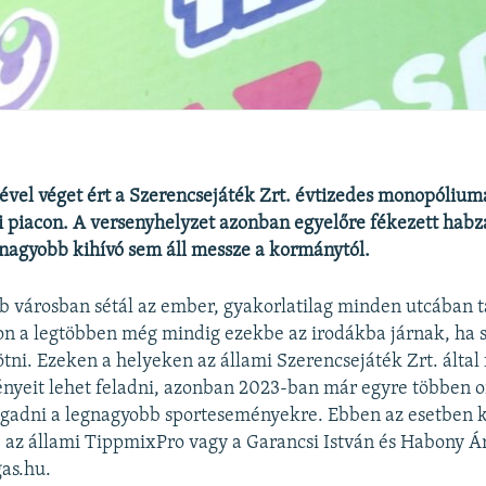
jével véget ért a Szerencsejáték Zrt. évtizedes monopóliu
i piacon. A versenyhelyzet azonban egyelőre fékezett habz
nagyobb kihívó sem áll messze a kormánytól.
 városban sétál az ember, gyakorlatilag minden utcában tal
n a legtöbben még mindig ezekbe az irodákba járnak, ha 
tni. Ezeken a helyeken az állami Szerencsejáték Zrt. által
nyeit lehet feladni, azonban 2023-ban már egyre többen o
gadni a legnagyobb sporteseményekre. Ebben az esetben ké
 az állami TippmixPro vagy a Garancsi István és Habony Ár
gas.hu.