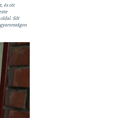
, és ott
ezte
ldal. Sőt
agyarországon