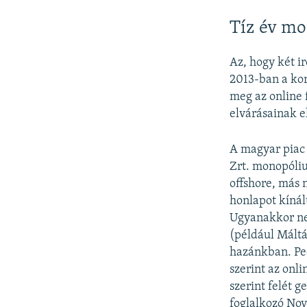
Tíz év m
Az, hogy két i
2013-ban a kor
meg az online 
elvárásainak el
A magyar piac 
Zrt. monopóliu
offshore, más 
honlapot kínál
Ugyanakkor ne
(például Máltá
hazánkban. Ped
szerint az onl
szerint felét 
foglalkozó Nov