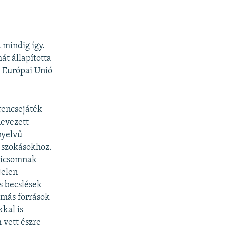
 mindig így.
t állapította
z Európai Unió
rencsejáték
nevezett
nyelvű
 szokásokhoz.
dicsomnak
jelen
s becslések
 más források
kal is
 vett észre