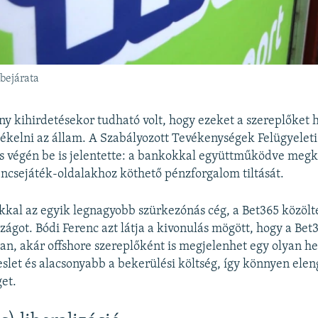
bejárata
ny kihirdetésekor tudható volt, hogy ezeket a szereplőke
sékelni az állam. A Szabályozott Tevékenységek Felügyelet
s végén be is jelentette: a bankokkal együttműködve megk
rencsejáték-oldalakhoz köthető pénzforgalom tiltását.
kal az egyik legnagyobb szürkezónás cég, a Bet365 közölt
szágot. Bódi Ferenc azt látja a kivonulás mögött, hogy a Bet
isan, akár offshore szereplőként is megjelenhet egy olyan he
slet és alacsonyabb a bekerülési költség, így könnyen ele
et.