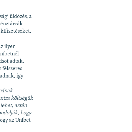
ági üldözés, a
pénztárcák
 kifizetéseket.
z ilyen
Unibetnél
dsot adtak,
s félszeres
radnak, így
dnának
extra költségük
lehet, aztán
ondolják, hogy
hogy az Unibet