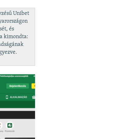
yzésű Unibet
gyarországon
ét, és
ga kimondta:
badságának
egyezve.