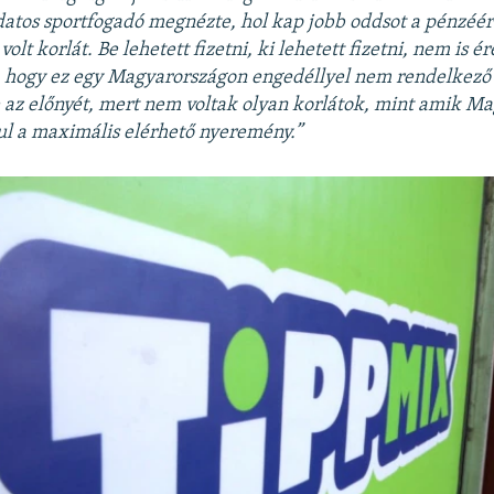
datos sportfogadó megnézte, hol kap jobb oddsot a pénzéért
olt korlát. Be lehetett fizetni, ki lehetett fizetni, nem is ér
 hogy ez egy Magyarországon engedéllyel nem rendelkező o
 az előnyét, mert nem voltak olyan korlátok, mint amik M
l a maximális elérhető nyeremény.”