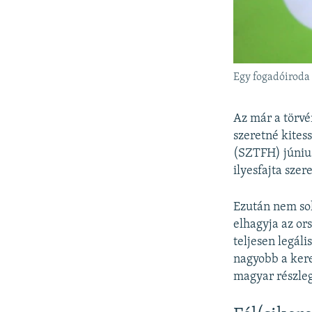
Egy fogadóiroda 
Az már a törvé
szeretné kites
(SZTFH) júniu
ilyesfajta sze
Ezután nem sok
elhagyja az or
teljesen legál
nagyobb a kere
magyar részleg