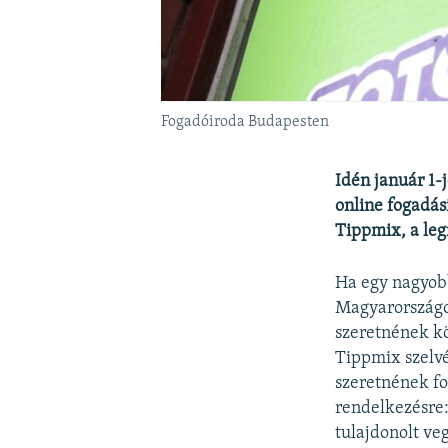
Fogadóiroda Budapesten
Idén január 1-
online fogadás
Tippmix, a leg
Ha egy nagyobb
Magyarországo
szeretnének kö
Tippmix szelvé
szeretnének fo
rendelkezésre:
tulajdonolt ve