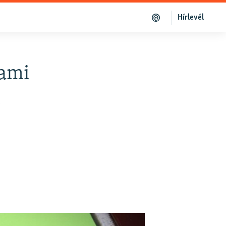
Hírlevél
lami
e