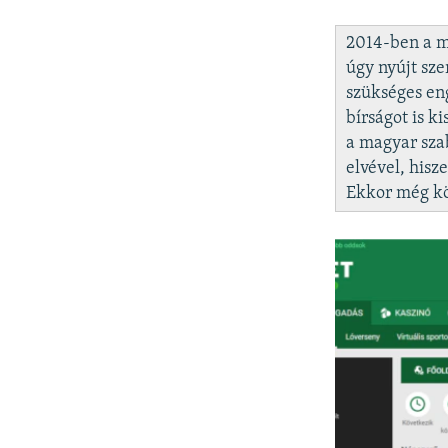
2014-ben a m
úgy nyújt sz
szükséges eng
bírságot is k
a magyar sza
elvével, his
Ekkor még kö