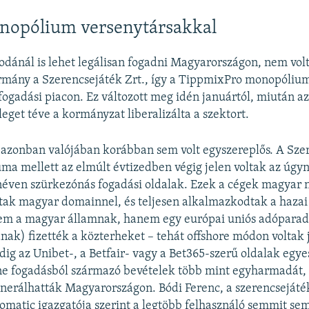
onopólium versenytársakkal
rodánál is lehet legálisan fogadni Magyarországon, nem volt
mány a Szerencsejáték Zrt., így a TippmixPro monopóliumá
fogadási piacon. Ez változott meg idén januártól, miután a
eget téve a kormányzat liberalizálta a szektort.
azonban valójában korábban sem volt egyszereplős. A Sze
ma mellett az elmúlt évtizedben végig jelen voltak az úgy
néven szürkezónás fogadási oldalak. Ezek a cégek magyar 
tak magyar domainnel, és teljesen alkalmazkodtak a hazai
m a magyar államnak, hanem egy európai uniós adópara
nak) fizették a közterheket – tehát offshore módon voltak 
ig az Unibet-, a Betfair- vagy a Bet365-szerű oldalak egye
ine fogadásból származó bevételek több mint egyharmadát,
generálhatták Magyarországon. Bódi Ferenc, a szerencsejáték
omatic igazgatója szerint a legtöbb felhasználó semmit sem