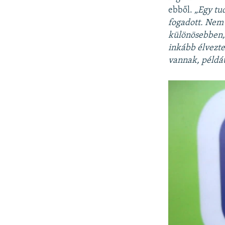
ebből.
„Egy tu
fogadott. Nem v
különösebben,
inkább élvezte
vannak, példáu