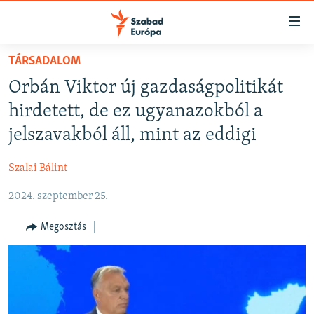
Akadálymentes
mód
Ugrás
TÁRSADALOM
a
NAPIRENDEN
Orbán Viktor új gazdaságpolitikát
fő
AKTUÁLIS
oldalra
hirdetett, de ez ugyanazokból a
FELIRATKOZÁS
PODCASTOK
Ugrás
jelszavakból áll, mint az eddigi
a
VIDEÓK
tartalomjegyzékre
Szalai Bálint
Spotify
ELEMZŐ
Ugrás
a
2024. szeptember 25.
NER15
Feliratkozás
keresésre
SZABADON
Megosztás
TÁRSADALOM
DEMOKRÁCIA
A PÉNZ NYOMÁBAN