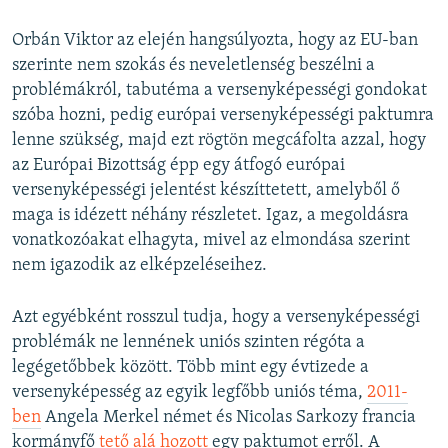
Orbán Viktor az elején hangsúlyozta, hogy az EU-ban
szerinte nem szokás és neveletlenség beszélni a
problémákról, tabutéma a versenyképességi gondokat
szóba hozni, pedig európai versenyképességi paktumra
lenne szükség, majd ezt rögtön megcáfolta azzal, hogy
az Európai Bizottság épp egy átfogó európai
versenyképességi jelentést készíttetett, amelyből ő
maga is idézett néhány részletet. Igaz, a megoldásra
vonatkozóakat elhagyta, mivel az elmondása szerint
nem igazodik az elképzeléseihez.
Azt egyébként rosszul tudja, hogy a versenyképességi
problémák ne lennének uniós szinten régóta a
legégetőbbek között. Több mint egy évtizede a
versenyképesség az egyik legfőbb uniós téma,
2011-
ben
Angela Merkel német és Nicolas Sarkozy francia
kormányfő
tető alá hozott
egy paktumot erről. A