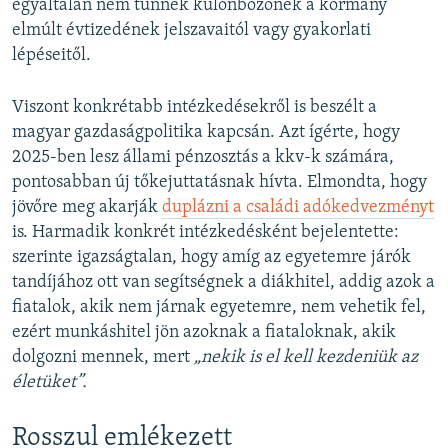
egyáltalán nem tűnnek különbözőnek a kormány
elmúlt évtizedének jelszavaitól vagy gyakorlati
lépéseitől.
Viszont konkrétabb intézkedésekről is beszélt a
magyar gazdaságpolitika kapcsán. Azt ígérte, hogy
2025-ben lesz állami pénzosztás a kkv-k számára,
pontosabban új tőkejuttatásnak hívta. Elmondta, hogy
jövőre meg akarják
duplázni a családi adókedvezményt
is. Harmadik konkrét intézkedésként bejelentette:
szerinte igazságtalan, hogy amíg az egyetemre járók
tandíjához ott van segítségnek a diákhitel, addig azok a
fiatalok, akik nem járnak egyetemre, nem vehetik fel,
ezért munkáshitel jön azoknak a fiataloknak, akik
dolgozni mennek, mert
„nekik is el kell kezdeniük az
életüket”.
Rosszul emlékezett