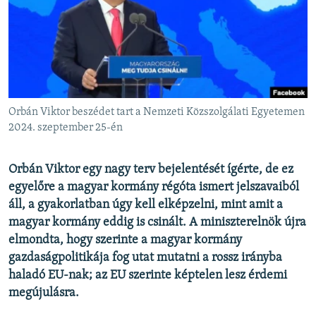
EURÓPAI UNIÓ
VILÁG
KLÍMAVÁLTOZÁS
A MÚLT TANULSÁGAI
Orbán Viktor beszédet tart a Nemzeti Közszolgálati Egyetemen
KÖVESSEN MINKET!
2024. szeptember 25-én
Orbán Viktor egy nagy terv bejelentését ígérte, de ez
egyelőre a magyar kormány régóta ismert jelszavaiból
Valamennyi RFE/RL weboldal
áll, a gyakorlatban úgy kell elképzelni, mint amit a
magyar kormány eddig is csinált. A miniszterelnök újra
elmondta, hogy szerinte a magyar kormány
gazdaságpolitikája fog utat mutatni a rossz irányba
haladó EU-nak; az EU szerinte képtelen lesz érdemi
megújulásra.