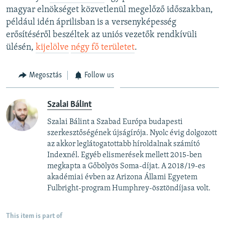
magyar elnökséget közvetlenül megelőző időszakban,
például idén áprilisban is a versenyképesség
erősítéséről beszéltek az uniós vezetők rendkívüli
ülésén,
kijelölve
négy fő területet
.
Megosztás
Follow us
Szalai Bálint
Szalai Bálint a Szabad Európa budapesti
szerkesztőségének újságírója. Nyolc évig dolgozott
az akkor leglátogatottabb híroldalnak számító
Indexnél. Egyéb elismerések mellett 2015-ben
megkapta a Gőbölyös Soma-díjat. A 2018/19-es
akadémiai évben az Arizona Állami Egyetem
Fulbright-program Humphrey-ösztöndíjasa volt.
This item is part of