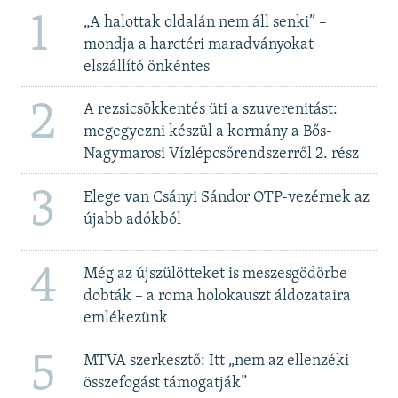
1
„A halottak oldalán nem áll senki” –
mondja a harctéri maradványokat
elszállító önkéntes
2
A rezsicsökkentés üti a szuverenitást:
megegyezni készül a kormány a Bős-
Nagymarosi Vízlépcsőrendszerről 2. rész
3
Elege van Csányi Sándor OTP-vezérnek az
újabb adókból
4
Még az újszülötteket is meszesgödörbe
dobták – a roma holokauszt áldozataira
emlékezünk
5
MTVA szerkesztő: Itt „nem az ellenzéki
összefogást támogatják”