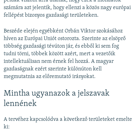
példák viszont arra utaltak, hogy ezek a mondatok
számára azt jelentik, hogy ellenzi a közös nagy európai
fellépést bizonyos gazdasági területeken.
Beszéde elején egyébként Orbán Viktor szokásához
híven az Európai Uniót ostorozta. Szerinte az elsöprő
többség gazdasági tévúton jár, és ebből ki sem fog
tudni törni, többek között azért, mert a vezetőik
intellektuálisan nem érnek fel hozzá. A magyar
gazdaságnak ezért szerinte különúton kell
megmutatnia az előremutató irányokat.
Mintha ugyanazok a jelszavak
lennének
A tervéhez kapcsolódva a következő területeket emelte
ki: