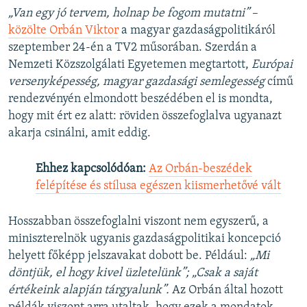
„Van egy jó tervem, holnap be fogom mutatni”
–
közölte Orbán Viktor
a magyar gazdaságpolitikáról
szeptember 24-én a TV2 műsorában. Szerdán a
Nemzeti Közszolgálati Egyetemen megtartott,
Európai
versenyképesség, magyar gazdasági semlegesség
című
rendezvényén elmondott beszédében el is mondta,
hogy mit ért ez alatt: röviden összefoglalva ugyanazt
akarja csinálni, amit eddig.
Ehhez kapcsolódóan:
Az Orbán-beszédek
felépítése és stílusa egészen kiismerhetővé vált
Hosszabban összefoglalni viszont nem egyszerű, a
miniszterelnök ugyanis gazdaságpolitikai koncepció
helyett főképp jelszavakat dobott be. Például:
„Mi
döntjük, el hogy kivel üzletelünk”;
„Csak a saját
értékeink alapján tárgyalunk”.
Az Orbán által hozott