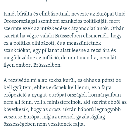
Ismét bírálta és elhibázottnak nevezte az Európai Unió
Oroszországgal szembeni szankciós politikáját, mert
szerinte ezek az intézkedések átgondolatlanok. Orbán
szerint ha végre valaki Brüsszelben elismernék, hogy
ez a politika elhibázott, és a megszüntetnék
szankciókat, egy pillanat alatt leesne a rezsi ára és
megfeleződne az infláció, de mint mondta, nem lát
ilyen embert Brüsszelben.
A rezsivédelmi alap sokba kerül, és ehhez a pénzt be
kell gyűjteni, ehhez erősnek kell lenni, ez a fajta
erőpozíció a nyugat-európai országok kormányaiban
nem áll fenn, véli a miniszterelnök, aki szerint ebből az
következik, hogy az orosz–ukrán háború legnagyobb
vesztese Európa, míg az oroszok gazdaságilag
összességében nem veszítenek rajta.