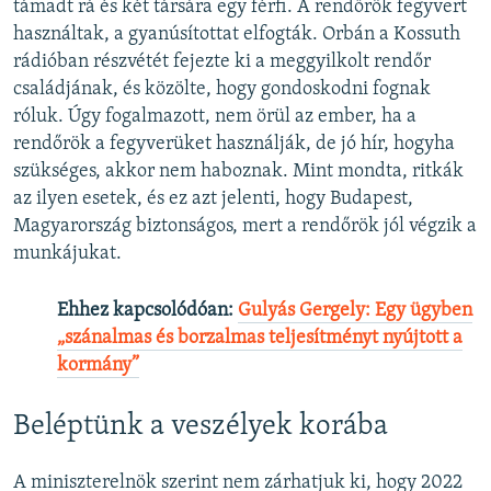
támadt rá és két társára egy férfi. A rendőrök fegyvert
használtak, a gyanúsítottat elfogták. Orbán a Kossuth
rádióban részvétét fejezte ki a meggyilkolt rendőr
családjának, és közölte, hogy gondoskodni fognak
róluk. Úgy fogalmazott, nem örül az ember, ha a
rendőrök a fegyverüket használják, de jó hír, hogyha
szükséges, akkor nem haboznak. Mint mondta, ritkák
az ilyen esetek, és ez azt jelenti, hogy Budapest,
Magyarország biztonságos, mert a rendőrök jól végzik a
munkájukat.
Ehhez kapcsolódóan:
Gulyás Gergely: Egy ügyben
„szánalmas és borzalmas teljesítményt nyújtott a
kormány”
Beléptünk a veszélyek korába
A miniszterelnök szerint nem zárhatjuk ki, hogy 2022