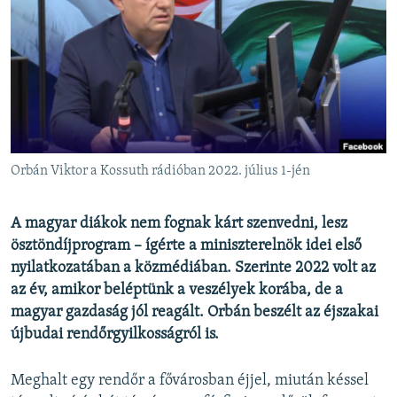
EURÓPAI UNIÓ
VILÁG
KLÍMAVÁLTOZÁS
A MÚLT TANULSÁGAI
KÖVESSEN MINKET!
Orbán Viktor a Kossuth rádióban 2022. július 1-jén
A magyar diákok nem fognak kárt szenvedni, lesz
Valamennyi RFE/RL weboldal
ösztöndíjprogram – ígérte a miniszterelnök idei első
nyilatkozatában a közmédiában. Szerinte 2022 volt az
az év, amikor beléptünk a veszélyek korába, de a
magyar gazdaság jól reagált. Orbán beszélt az éjszakai
újbudai rendőrgyilkosságról is.
Meghalt egy rendőr a fővárosban éjjel, miután késsel