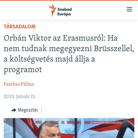
Akadálymentes
mód
Ugrás
TÁRSADALOM
a
NAPIRENDEN
Orbán Viktor az Erasmusról: Ha
fő
AKTUÁLIS
oldalra
nem tudnak megegyezni Brüsszellel,
FELIRATKOZÁS
PODCASTOK
Ugrás
a költségvetés majd állja a
a
VIDEÓK
programot
tartalomjegyzékre
Spotify
ELEMZŐ
Ugrás
Fazekas Pálma
a
NER15
Feliratkozás
keresésre
2023. január 13.
SZABADON
TÁRSADALOM
Megosztás
DEMOKRÁCIA
A PÉNZ NYOMÁBAN