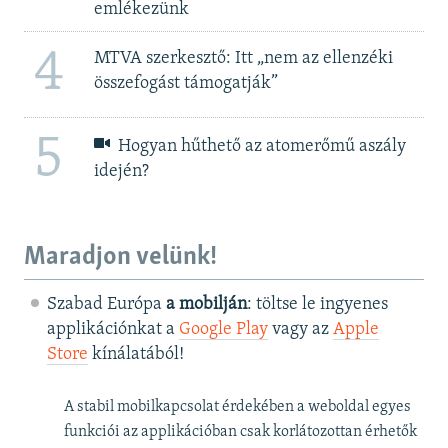
emlékezünk
4
MTVA szerkesztő: Itt „nem az ellenzéki
összefogást támogatják”
5
Hogyan hűthető az atomerőmű aszály
idején?
Maradjon velünk!
Szabad Európa
a mobilján
: töltse le ingyenes
applikációnkat a
Google Play
vagy az
Apple
Store
kínálatából!
A stabil mobilkapcsolat érdekében a weboldal egyes
funkciói az applikációban csak korlátozottan érhetők