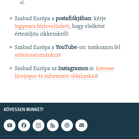
el.
Szabad Európa a
postafiókjában
: kérje
ingyenes hírlevelünket
, hogy elsőként
értesüljön cikkeinkről!
Szabad Európa a
YouTube
-on: iratkozzon fel
videócsatornánkra
!
Szabad Európa az
Instagramon
is:
kövesse
látványos és informatív oldalunkat
! ​
KÖVESSEN MINKET!