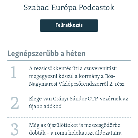
Szabad Európa Podcastok
Feliratkozás
Legnépszerűbb a héten
1
A rezsicsökkentés üti a szuverenitást:
megegyezni készül a kormány a Bős-
Nagymarosi Vízlépcsőrendszerről 2. rész
2
Elege van Csányi Sándor OTP-vezérnek az
újabb adókból
3
Még az újszülötteket is meszesgödörbe
dobták – a roma holokauszt áldozataira