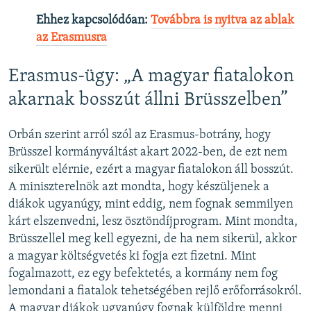
Ehhez kapcsolódóan:
Továbbra is nyitva az ablak
az Erasmusra
Erasmus-ügy: „A magyar fiatalokon
akarnak bosszút állni Brüsszelben”
Orbán szerint arról szól az Erasmus-botrány, hogy
Brüsszel kormányváltást akart 2022-ben, de ezt nem
sikerült elérnie, ezért a magyar fiatalokon áll bosszút.
A miniszterelnök azt mondta, hogy készüljenek a
diákok ugyanúgy, mint eddig, nem fognak semmilyen
kárt elszenvedni, lesz ösztöndíjprogram. Mint mondta,
Brüsszellel meg kell egyezni, de ha nem sikerül, akkor
a magyar költségvetés ki fogja ezt fizetni. Mint
fogalmazott, ez egy befektetés, a kormány nem fog
lemondani a fiatalok tehetségében rejlő erőforrásokról.
A magyar diákok ugyanúgy fognak külföldre menni