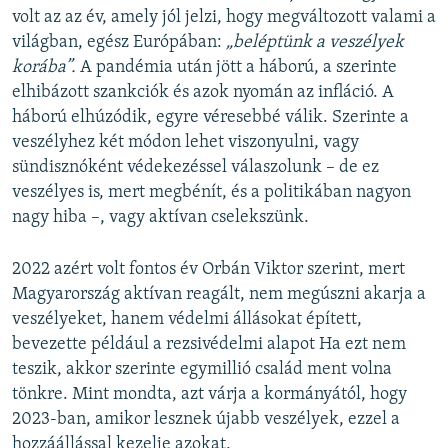
volt az az év, amely jól jelzi, hogy megváltozott valami a
világban, egész Európában:
„beléptünk a veszélyek
korába”.
A pandémia után jött a háború, a szerinte
elhibázott szankciók és azok nyomán az infláció. A
háború elhúzódik, egyre véresebbé válik. Szerinte a
veszélyhez két módon lehet viszonyulni, vagy
sündisznóként védekezéssel válaszolunk – de ez
veszélyes is, mert megbénít, és a politikában nagyon
nagy hiba –, vagy aktívan cselekszünk.
2022 azért volt fontos év Orbán Viktor szerint, mert
Magyarország aktívan reagált, nem megúszni akarja a
veszélyeket, hanem védelmi állásokat épített,
bevezette például a rezsivédelmi alapot Ha ezt nem
teszik, akkor szerinte egymillió család ment volna
tönkre. Mint mondta, azt várja a kormányától, hogy
2023-ban, amikor lesznek újabb veszélyek, ezzel a
hozzáállással kezelje azokat.