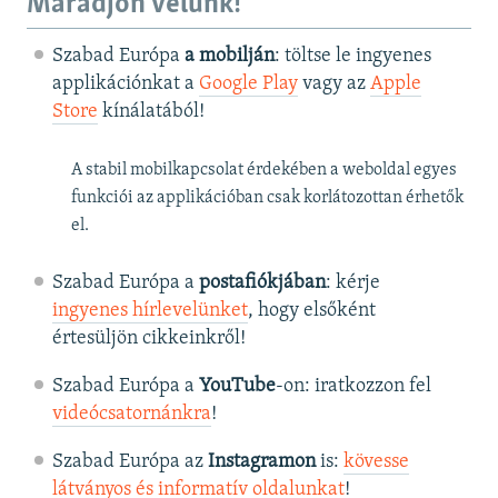
Maradjon velünk!
Szabad Európa
a mobilján
: töltse le ingyenes
applikációnkat a
Google Play
vagy az
Apple
Store
kínálatából!
A stabil mobilkapcsolat érdekében a weboldal egyes
funkciói az applikációban csak korlátozottan érhetők
el.
Szabad Európa a
postafiókjában
: kérje
ingyenes hírlevelünket
, hogy elsőként
értesüljön cikkeinkről!
Szabad Európa a
YouTube
-on: iratkozzon fel
videócsatornánkra
!
Szabad Európa az
Instagramon
is:
kövesse
látványos és informatív oldalunkat
! ​