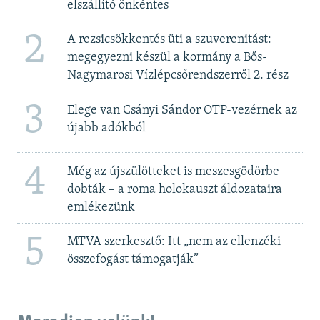
elszállító önkéntes
2
A rezsicsökkentés üti a szuverenitást:
megegyezni készül a kormány a Bős-
Nagymarosi Vízlépcsőrendszerről 2. rész
3
Elege van Csányi Sándor OTP-vezérnek az
újabb adókból
4
Még az újszülötteket is meszesgödörbe
dobták – a roma holokauszt áldozataira
emlékezünk
5
MTVA szerkesztő: Itt „nem az ellenzéki
összefogást támogatják”