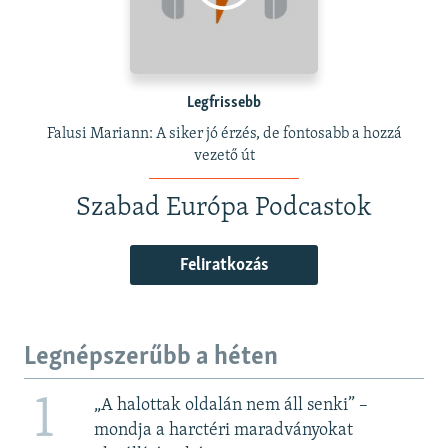
Legfrissebb
Falusi Mariann: A siker jó érzés, de fontosabb a hozzá
vezető út
Szabad Európa Podcastok
Feliratkozás
Legnépszerűbb a héten
1
„A halottak oldalán nem áll senki” –
mondja a harctéri maradványokat