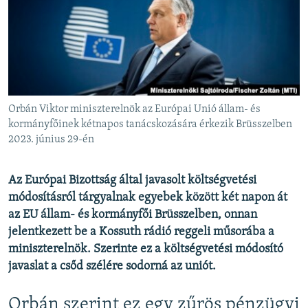
EURÓPAI UNIÓ
VILÁG
KLÍMAVÁLTOZÁS
A MÚLT TANULSÁGAI
Orbán Viktor miniszterelnök az Európai Unió állam- és
KÖVESSEN MINKET!
kormányfőinek kétnapos tanácskozására érkezik Brüsszelben
2023. június 29-én
Az Európai Bizottság által javasolt költségvetési
Valamennyi RFE/RL weboldal
módosításról tárgyalnak egyebek között két napon át
az EU állam- és kormányfői Brüsszelben, onnan
jelentkezett be a Kossuth rádió reggeli műsorába a
miniszterelnök. Szerinte ez a költségvetési módosító
javaslat a csőd szélére sodorná az uniót.
Orbán szerint ez egy zűrös pénzügyi