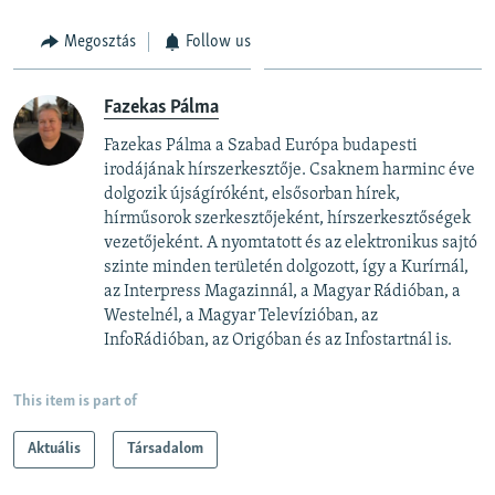
Megosztás
Follow us
Fazekas Pálma
Fazekas Pálma a Szabad Európa budapesti
irodájának hírszerkesztője. Csaknem harminc éve
dolgozik újságíróként, elsősorban hírek,
hírműsorok szerkesztőjeként, hírszerkesztőségek
vezetőjeként. A nyomtatott és az elektronikus sajtó
szinte minden területén dolgozott, így a Kurírnál,
az Interpress Magazinnál, a Magyar Rádióban, a
Westelnél, a Magyar Televízióban, az
InfoRádióban, az Origóban és az Infostartnál is.
This item is part of
Aktuális
Társadalom