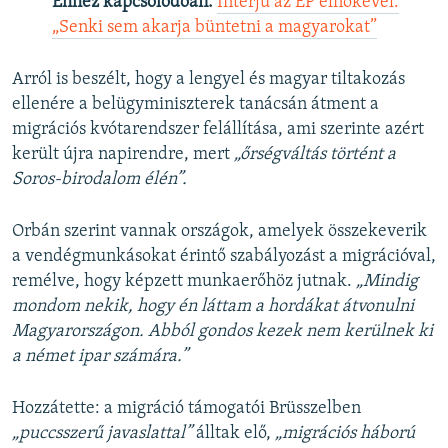
Ehhez kapcsolódóan:
Interjú az EP elnökével:
„Senki sem akarja büntetni a magyarokat”
Arról is beszélt, hogy a lengyel és magyar tiltakozás
ellenére a belügyminiszterek tanácsán átment a
migrációs kvótarendszer felállítása, ami szerinte azért
került újra napirendre, mert
„őrségváltás történt a
Soros-birodalom élén”.
Orbán szerint vannak országok, amelyek összekeverik
a vendégmunkásokat érintő szabályozást a migrációval,
remélve, hogy képzett munkaerőhöz jutnak.
„Mindig
mondom nekik, hogy én láttam a hordákat átvonulni
Magyarországon. Abból gondos kezek nem kerülnek ki
a német ipar számára.”
Hozzátette: a migráció támogatói Brüsszelben
„puccsszerű javaslattal”
álltak elő,
„migrációs háború