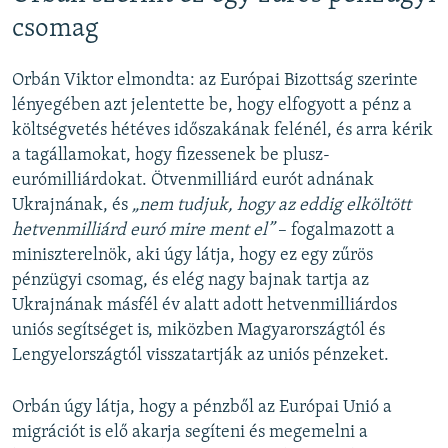
csomag
Orbán Viktor elmondta: az Európai Bizottság szerinte
lényegében azt jelentette be, hogy elfogyott a pénz a
költségvetés hétéves időszakának felénél, és arra kérik
a tagállamokat, hogy fizessenek be plusz-
eurómilliárdokat. Ötvenmilliárd eurót adnának
Ukrajnának, és
„nem tudjuk, hogy az eddig elköltött
hetvenmilliárd euró mire ment el”
– fogalmazott a
miniszterelnök, aki úgy látja, hogy ez egy zűrös
pénzügyi csomag, és elég nagy bajnak tartja az
Ukrajnának másfél év alatt adott hetvenmilliárdos
uniós segítséget is, miközben Magyarországtól és
Lengyelországtól visszatartják az uniós pénzeket.
Orbán úgy látja, hogy a pénzből az Európai Unió a
migrációt is elő akarja segíteni és megemelni a