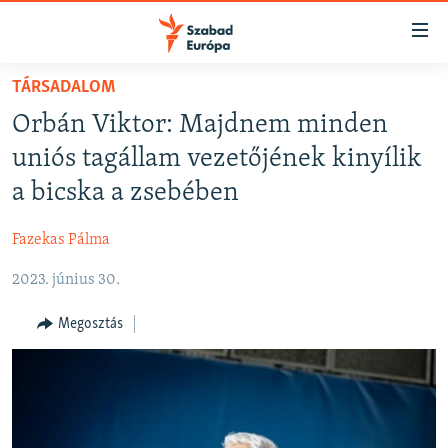
Akadálymentes
mód
Ugrás
TÁRSADALOM
a
NAPIRENDEN
Orbán Viktor: Majdnem minden
fő
AKTUÁLIS
oldalra
uniós tagállam vezetőjének kinyílik
FELIRATKOZÁS
PODCASTOK
Ugrás
a bicska a zsebében
a
VIDEÓK
tartalomjegyzékre
Fazekas Pálma
Spotify
ELEMZŐ
Ugrás
a
2023. június 30.
NER15
Feliratkozás
keresésre
SZABADON
Megosztás
TÁRSADALOM
DEMOKRÁCIA
A PÉNZ NYOMÁBAN