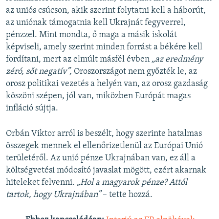
az uniós csúcson, akik szerint folytatni kell a háborút,
az uniónak támogatnia kell Ukrajnát fegyverrel,
pénzzel. Mint mondta, ő maga a másik iskolát
képviseli, amely szerint minden forrást a békére kell
fordítani, mert az elmúlt másfél évben
„az eredmény
zéró, sőt negatív”,
Oroszországot nem győzték le, az
orosz politikai vezetés a helyén van, az orosz gazdaság
köszöni szépen, jól van, miközben Európát magas
infláció sújtja.
Orbán Viktor arról is beszélt, hogy szerinte hatalmas
összegek mennek el ellenőrizetlenül az Európai Unió
területéről. Az unió pénze Ukrajnában van, ez áll a
költségvetési módosító javaslat mögött, ezért akarnak
hiteleket felvenni.
„Hol a magyarok pénze? Attól
tartok, hogy Ukrajnában”
– tette hozzá.