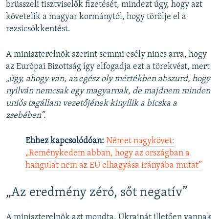
brüsszeli tisztviselők fizetését, mindezt úgy, hogy azt
követelik a magyar kormánytól, hogy törölje el a
rezsicsökkentést.
A miniszterelnök szerint semmi esély nincs arra, hogy
az Európai Bizottság így elfogadja ezt a törekvést, mert
„úgy, ahogy van, az egész oly mértékben abszurd, hogy
nyilván nemcsak egy magyarnak, de majdnem minden
uniós tagállam vezetőjének kinyílik a bicska a
zsebében”.
Ehhez kapcsolódóan:
Német nagykövet:
„Reménykedem abban, hogy az országban a
hangulat nem az EU elhagyása irányába mutat”
„Az eredmény zéró, sőt negatív”
A miniszterelnök azt mondta, Ukrajnát illetően vannak