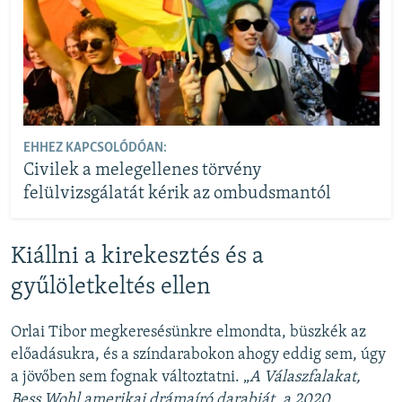
EHHEZ KAPCSOLÓDÓAN:
Civilek a melegellenes törvény
felülvizsgálatát kérik az ombudsmantól
Kiállni a kirekesztés és a
gyűlöletkeltés ellen
Orlai Tibor megkeresésünkre elmondta, büszkék az
előadásukra, és a színdarabokon ahogy eddig sem, úgy
a jövőben sem fognak változtatni. „
A Válaszfalakat,
Bess Wohl amerikai drámaíró darabját, a 2020