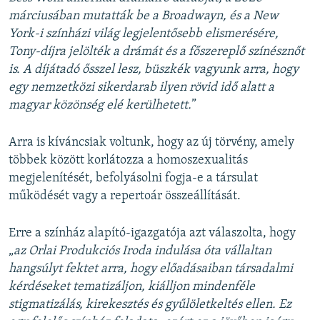
márciusában mutatták be a Broadwayn, és a New
York-i színházi világ legjelentősebb elismerésére,
Tony-díjra jelölték a drámát és a főszereplő színésznőt
is. A díjátadó ősszel lesz, büszkék vagyunk arra, hogy
egy nemzetközi sikerdarab ilyen rövid idő alatt a
magyar közönség elé kerülhetett.
”
Arra is kíváncsiak voltunk, hogy az új törvény, amely
többek között korlátozza a homoszexualitás
megjelenítését, befolyásolni fogja-e a társulat
működését vagy a repertoár összeállítását.
Erre a színház alapító-igazgatója azt válaszolta, hogy
„
az
Orlai Produkciós Iroda indulása óta vállaltan
hangsúlyt fektet arra, hogy előadásaiban társadalmi
kérdéseket tematizáljon, kiálljon mindenféle
stigmatizálás, kirekesztés és gyűlöletkeltés ellen. Ez