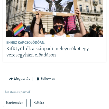
EHHEZ KAPCSOLÓDÓAN:
Kifütyülték a színpadi melegcsókot egy
veresegyházi előadáson
Megosztás
Follow us
This item is part of
Napirenden
Kultúra