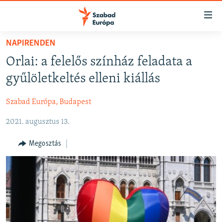
Akadálymentes
mód
Ugrás
NAPIRENDEN
a
NAPIRENDEN
Orlai: a felelős színház feladata a
fő
AKTUÁLIS
oldalra
gyűlöletkeltés elleni kiállás
FELIRATKOZÁS
PODCASTOK
Ugrás
a
Szabad Európa, Budapest
VIDEÓK
tartalomjegyzékre
Spotify
2021. augusztus 13.
ELEMZŐ
Ugrás
a
NER15
Megosztás
Feliratkozás
keresésre
SZABADON
TÁRSADALOM
DEMOKRÁCIA
A PÉNZ NYOMÁBAN