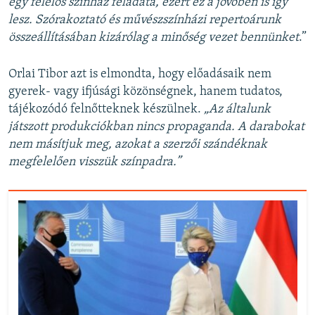
egy felelős színház feladata, ezért ez a jövőben is így
lesz. Szórakoztató és művészszínházi repertoárunk
összeállításában kizárólag a minőség vezet bennünket
.”
Orlai Tibor azt is elmondta, hogy előadásaik nem
gyerek- vagy ifjúsági közönségnek, hanem tudatos,
tájékozódó felnőtteknek készülnek.
„Az általunk
játszott produkciókban nincs propaganda. A darabokat
nem másítjuk meg, azokat a szerzői szándéknak
megfelelően visszük színpadra.”