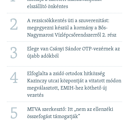
elszállító önkéntes
2
A rezsicsökkentés üti a szuverenitást:
megegyezni készül a kormány a Bős-
Nagymarosi Vízlépcsőrendszerről 2. rész
3
Elege van Csányi Sándor OTP-vezérnek az
újabb adókból
4
Elfoglalta a zsidó ortodox hitközség
Kazinczy utcai központját a vitatott módon
megválasztott, EMIH-hez köthető új
vezetés
5
MTVA szerkesztő: Itt „nem az ellenzéki
összefogást támogatják”