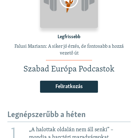
Legfrissebb
Falusi Mariann: A siker jó érzés, de fontosabb a hozzá
vezető út
Szabad Európa Podcastok
Feliratkozás
Legnépszerűbb a héten
1
„A halottak oldalán nem áll senki” –
mondja a harctéri maradványokat