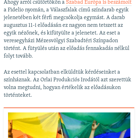
Ahogy arról csütörtökön a
Szabad Európa is beszámolt
a Fidelio nyomán, a Válaszfalak című színdarab egyik
jelenetében két férfi megcsókolja egymást. A darab
augusztus 11-i előadásán ez nagyon nem tetszett az
egyik nézőnek, és kifütyülte a jelenetet. Az eset a
veresegyházi Mézesvölgyi Szabadtéri Színpadon
történt. A fütyülés után az előadás fennakadás nélkül
folyt tovább.
Az esettel kapcsolatban elküldtük kérdéseinket a
színháznak. Az Orlai Produkciós Irodától azt szerettük
volna megtudni, hogyan értékelik az előadásukon
történteket.