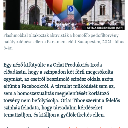
EURÓPAI UNIÓ
VILÁG
KLÍMAVÁLTOZÁS
A MÚLT TANULSÁGAI
Flashmobbal tiltakoztak aktivisták a homofób pedofiltörvény
hatálybalépése ellen a Parlament előtt Budapesten, 2021. július
8-án
KÖVESSEN MINKET!
Egy néző kifütyülte az Orlai Produkciós Iroda
előadásán, hogy a színpadon két férfi megcsókolta
Valamennyi RFE/RL weboldal
egymást, az esetről beszámoló színész oldala azóta
eltűnt a Facebookról. A társulat működését sem ez,
sem a homoszexualitás megjelenítését korlátozó
törvény nem befolyásolja. Orlai Tibor szerint a felelős
színház feladata, hogy társadalmi kérdéseket
tematizáljon, és kiálljon a gyűlöletkeltés ellen.