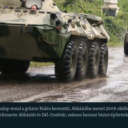
zlop vonul a grúziai Rukin keresztül, Abháziába menet 2008 októ
lismerte Abháziát és Dél-Oszétiát, számos katonai bázist építettek 