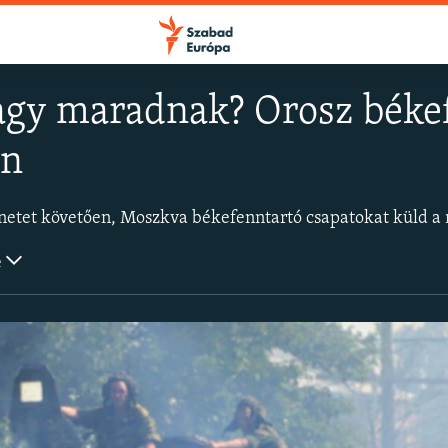
gy maradnak? Orosz békef
an
FELIRATKOZÁS
Apple Podcasts
e
Spotify
Feliratkozás