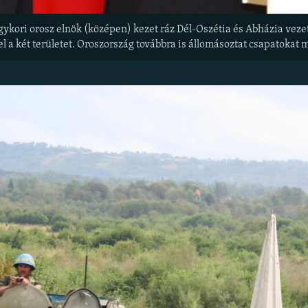
ykori orosz elnök (középen) kezet ráz Dél-Oszétia és Abházia ve
l a két területet. Oroszország továbbra is állomásoztat csapatokat