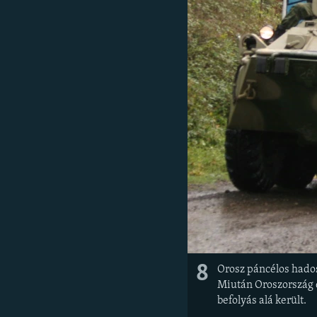
8
Orosz páncélos hados
Miután Oroszország e
befolyás alá került.