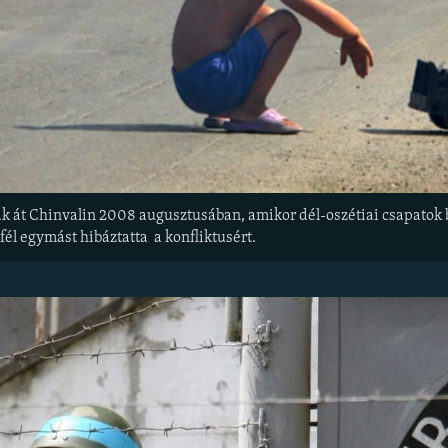
k át Chinvalin 2008 augusztusában, amikor dél-oszétiai csapatok b
fél egymást hibáztatta a konfliktusért.