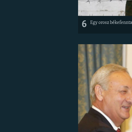
6
Egy orosz békefennt