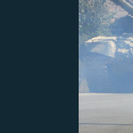
EURÓPAI UNIÓ
VILÁG
KLÍMAVÁLTOZÁS
A MÚLT TANULSÁGAI