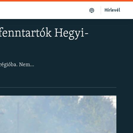
Hírlevél
enntartók Hegyi-
Az azeri-örmény tűzszünetet követően, Moszkva békefenntartó csapatokat küld a régióba. Nem ez az első alkalom, hogy orosz békefenntartók jelennek meg egykori szovjet területeken.