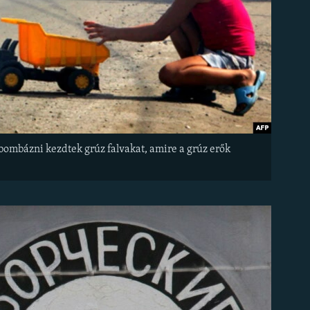
ombázni kezdtek grúz falvakat, amire a grúz erők