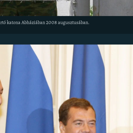
artó katona Abháziában 2008 augusztusában.