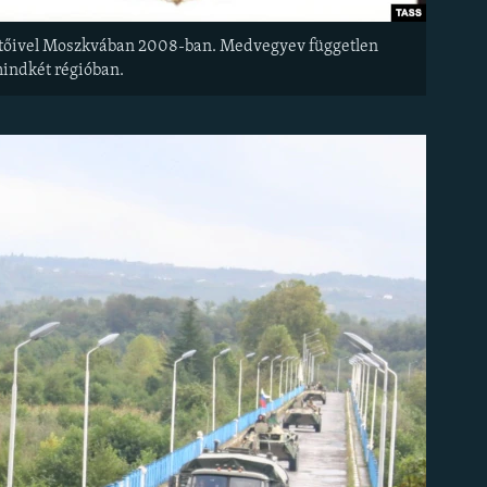
zetőivel Moszkvában 2008-ban. Medvegyev független
 mindkét régióban.