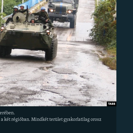
berében.
a két régióban. Mindkét terület gyakorlatilag orosz