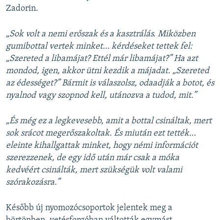
Zadorin.
„Sok volt a nemi erőszak és a kasztrálás. Miközben
gumibottal vertek minket… kérdéseket tettek fel:
„Szereted a libamájat? Ettél már libamájat?” Ha azt
mondod, igen, akkor ütni kezdik a májadat. „Szereted
az édességet?” Bármit is válaszolsz, odaadják a botot, és
nyalnod vagy szopnod kell, utánozva a tudod, mit.”
„És még ez a legkevesebb, amit a bottal csináltak, mert
sok srácot megerőszakoltak. És miután ezt tették…
eleinte kihallgattak minket, hogy némi információt
szerezzenek, de egy idő után már csak a móka
kedvéért csinálták, mert szükségük volt valami
szórakozásra.”
Később új nyomozócsoportok jelentek meg a