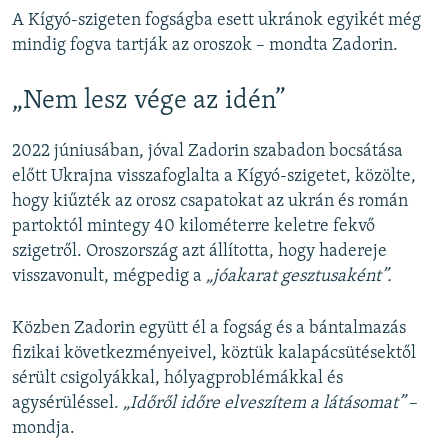
A Kígyó-szigeten fogságba esett ukránok egyikét még
mindig fogva tartják az oroszok – mondta Zadorin.
„Nem lesz vége az idén”
2022 júniusában, jóval Zadorin szabadon bocsátása
előtt Ukrajna visszafoglalta a Kígyó-szigetet, közölte,
hogy kiűzték az orosz csapatokat az ukrán és román
partoktól mintegy 40 kilométerre keletre fekvő
szigetről. Oroszország azt állította, hogy hadereje
visszavonult, mégpedig a
„jóakarat gesztusaként”.
Közben Zadorin együtt él a fogság és a bántalmazás
fizikai következményeivel, köztük kalapácsütésektől
sérült csigolyákkal, hólyagproblémákkal és
agysérüléssel.
„Időről időre elveszítem a látásomat”
–
mondja.