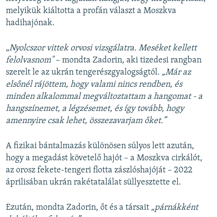
melyikük kiáltotta a profán választ a Moszkva
hadihajónak.
„
Nyolcszor vittek orvosi vizsgálatra. Meséket kellett
felolvasnom"
– mondta Zadorin, aki tizedesi rangban
szerelt le az ukrán tengerészgyalogságtól.
„Már az
elsőnél rájöttem, hogy valami nincs rendben, és
minden alkalommal megváltoztattam a hangomat - a
hangszínemet, a légzésemet, és így tovább, hogy
amennyire csak lehet, összezavarjam őket.”
A fizikai bántalmazás különösen súlyos lett azután,
hogy a megadást követelő hajót – a Moszkva cirkálót,
az orosz fekete-tengeri flotta zászlóshajóját – 2022
áprilisában ukrán rakétatalálat süllyesztette el.
Ezután, mondta Zadorin, őt és a társait
„párnákként