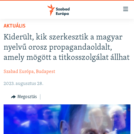
Akadálymentes
mód
Ugrás
AKTUÁLIS
a
NAPIRENDEN
Kiderült, kik szerkesztik a magyar
fő
AKTUÁLIS
oldalra
nyelvű orosz propagandaoldalt,
FELIRATKOZÁS
PODCASTOK
Ugrás
amely mögött a titkosszolgálat állhat
a
VIDEÓK
tartalomjegyzékre
Szabad Európa, Budapest
Spotify
ELEMZŐ
Ugrás
a
2023. augusztus 28.
NER15
Feliratkozás
keresésre
SZABADON
Megosztás
TÁRSADALOM
DEMOKRÁCIA
A PÉNZ NYOMÁBAN