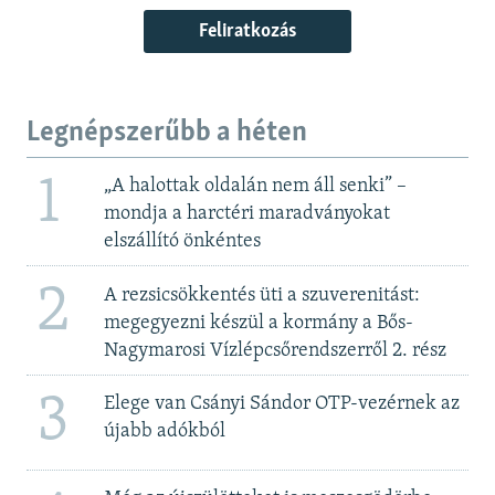
Feliratkozás
Legnépszerűbb a héten
1
„A halottak oldalán nem áll senki” –
mondja a harctéri maradványokat
elszállító önkéntes
2
A rezsicsökkentés üti a szuverenitást:
megegyezni készül a kormány a Bős-
Nagymarosi Vízlépcsőrendszerről 2. rész
3
Elege van Csányi Sándor OTP-vezérnek az
újabb adókból