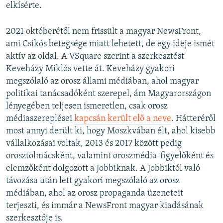
elkísérte.
2021 októberétől nem frissült a magyar NewsFront,
ami Csikós betegsége miatt lehetett, de egy ideje ismét
aktív az oldal. A VSquare szerint a szerkesztést
Keveházy Miklós vette át. Keveházy gyakori
megszólaló az orosz állami médiában, ahol magyar
politikai tanácsadóként szerepel, ám Magyarországon
lényegében teljesen ismeretlen, csak orosz
médiaszereplései
kapcsán került elő a neve
. Hátteréről
most annyi derült ki, hogy Moszkvában élt, ahol kisebb
vállalkozásai voltak, 2013 és 2017 között pedig
orosztolmácsként, valamint oroszmédia-figyelőként és
elemzőként dolgozott a Jobbiknak. A Jobbiktól való
távozása után lett gyakori megszólaló az orosz
médiában, ahol az orosz propaganda üzeneteit
terjeszti, és immár a NewsFront magyar kiadásának
szerkesztője is.