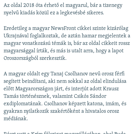
Az oldal 2018 óta érhető el magyarul, bár a tizenegy
nyelvű kiadás közül ez a legkevésbé sikeres.
Eredetileg a magyar NewsFront cikkei szinte kizárólag
Ukrajnával foglalkoztak, de aztán hamar megjelentek a
magyar vonatkozású témák is, bár az oldal cikkeit rossz
magyarsággal írták, és más is utalt arra, hogy a lapot
Oroszországból szerkesztik.
A magyar oldalt egy Tanaj Csolhanov nevű orosz férfi
segített beindítani, aki nem sokkal az oldal elindulása
előtt Magyarországon járt, és interjút adott Krausz
Tamás történésznek, valamint Csikós Sándor
exdiplomatának. Csolhanov képzett katona, imám, és
gyakran nyilatkozik szakértőként a hivatalos orosz
médiának.