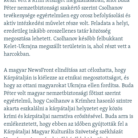
Részt vett a Krím félsziget megszállásában, ahol Buda
Péter nemzetbiztonsági szakértő szerint Csolhanov
tevékenysége egyértelműen egy orosz befolyásolási és
aktív intézkedési művelet része volt. Feladata a helyi,
eredetileg inkább oroszellenes tatár közösség
megosztása lehetett. Csolhanov később felbukkant
Kelet-Ukrajna megszállt területein is, ahol részt vett a
harcokban.
A magyar NewsFront elindítása azt célozhatta, hogy
Kárpátalján is kiélezze az etnikai megosztottságot, és
hogy az ottani magyarokat Ukrajna ellen fordítsa. Buda
Péter volt magyar nemzetbiztonsági főtiszt szerint
egyértelmű, hogy Csolhanov a Krímhez hasonló szintre
akarta eszkalálni a kárpátaljai helyzetet egy közös
krími és kárpátaljai narratíva erősítésével. Buda arra is
emlékeztetett, hogy ebben az időben gyújtották fel a
Kárpátaljai Magyar Kulturális Szövetség székházát