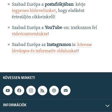
Szabad Európa a
postafiókjában
: kérje
ingyenes hírlevelünket
, hogy elsőként
értesüljön cikkeinkről!
Szabad Európa a
YouTube
-on: iratkozzon fel
videócsatornánkra
!
Szabad Európa az
Instagramon
is:
kövesse
látványos és informatív oldalunkat
! ​
KÖVESSEN MINKET!
INFORMÁCIÓK