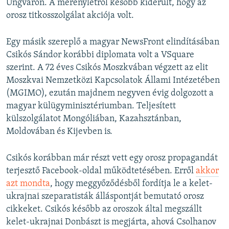
Ungváron. A merényletről később kiderült, hogy az
orosz titkosszolgálat akciója volt.
Egy másik szereplő a magyar NewsFront elindításában
Csikós Sándor korábbi diplomata volt a VSquare
szerint. A 72 éves Csikós Moszkvában végzett az elit
Moszkvai Nemzetközi Kapcsolatok Állami Intézetében
(MGIMO), ezután majdnem negyven évig dolgozott a
magyar külügyminisztériumban. Teljesített
külszolgálatot Mongóliában, Kazahsztánban,
Moldovában és Kijevben is.
Csikós korábban már részt vett egy orosz propagandát
terjesztő Facebook-oldal működtetésében. Erről
akkor
azt mondta
, hogy meggyőződésből fordítja le a kelet-
ukrajnai szeparatisták álláspontját bemutató orosz
cikkeket. Csikós később az oroszok által megszállt
kelet-ukrajnai Donbászt is megjárta, ahová Csolhanov