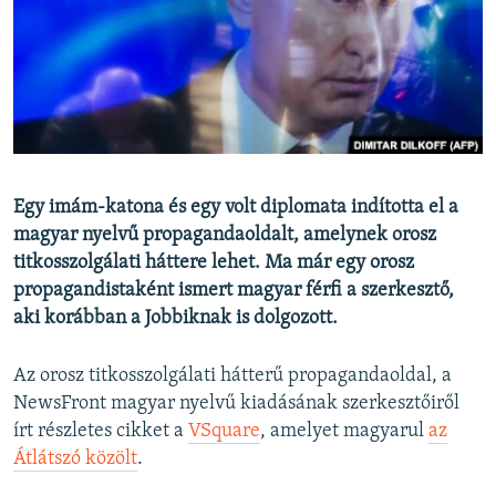
EURÓPAI UNIÓ
VILÁG
KLÍMAVÁLTOZÁS
A MÚLT TANULSÁGAI
KÖVESSEN MINKET!
Egy imám-katona és egy volt diplomata indította el a
magyar nyelvű propagandaoldalt, amelynek orosz
titkosszolgálati háttere lehet. Ma már egy orosz
propagandistaként ismert magyar férfi a szerkesztő,
Valamennyi RFE/RL weboldal
aki korábban a Jobbiknak is dolgozott.
Az orosz titkosszolgálati hátterű propagandaoldal, a
NewsFront magyar nyelvű kiadásának szerkesztőiről
írt részletes cikket a
VSquare
, amelyet magyarul
az
Átlátszó közölt
.