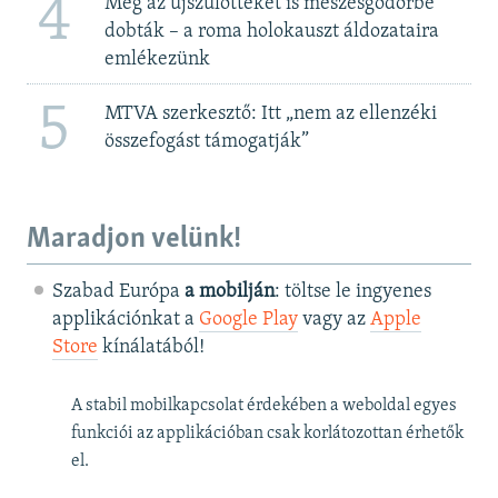
4
Még az újszülötteket is meszesgödörbe
dobták – a roma holokauszt áldozataira
emlékezünk
5
MTVA szerkesztő: Itt „nem az ellenzéki
összefogást támogatják”
Maradjon velünk!
Szabad Európa
a mobilján
: töltse le ingyenes
applikációnkat a
Google Play
vagy az
Apple
Store
kínálatából!
A stabil mobilkapcsolat érdekében a weboldal egyes
funkciói az applikációban csak korlátozottan érhetők
el.