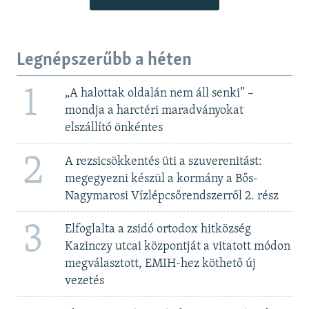
Legnépszerűbb a héten
1
„A halottak oldalán nem áll senki” –
mondja a harctéri maradványokat
elszállító önkéntes
2
A rezsicsökkentés üti a szuverenitást:
megegyezni készül a kormány a Bős-
Nagymarosi Vízlépcsőrendszerről 2. rész
3
Elfoglalta a zsidó ortodox hitközség
Kazinczy utcai központját a vitatott módon
megválasztott, EMIH-hez köthető új
vezetés