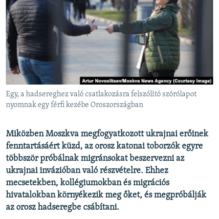
EURÓPAI UNIÓ
VILÁG
KLÍMAVÁLTOZÁS
A MÚLT TANULSÁGAI
KÖVESSEN MINKET!
Egy, a hadsereghez való csatlakozásra felszólító szórólapot
nyomnak egy férfi kezébe Oroszországban
Valamennyi RFE/RL weboldal
Miközben Moszkva megfogyatkozott ukrajnai erőinek
fenntartásáért küzd, az orosz katonai toborzók egyre
többször próbálnak migránsokat beszervezni az
ukrajnai invázióban való részvételre. Ehhez
mecsetekben, kollégiumokban és migrációs
hivatalokban környékezik meg őket, és megpróbálják
az orosz hadseregbe csábítani.