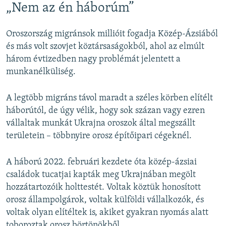
„Nem az én háborúm”
Oroszország migránsok millióit fogadja Közép-Ázsiából
és más volt szovjet köztársaságokból, ahol az elmúlt
három évtizedben nagy problémát jelentett a
munkanélküliség.
A legtöbb migráns távol maradt a széles körben elítélt
háborútól, de úgy vélik, hogy sok százan vagy ezren
vállaltak munkát Ukrajna oroszok által megszállt
területein – többnyire orosz építőipari cégeknél.
A háború 2022. februári kezdete óta közép-ázsiai
családok tucatjai kapták meg Ukrajnában megölt
hozzátartozóik holttestét. Voltak köztük honosított
orosz állampolgárok, voltak külföldi vállalkozók, és
voltak olyan elítéltek is, akiket gyakran nyomás alatt
toboroztak orosz börtönökből.