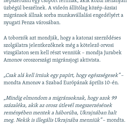
népszerűsíti egy csoport férfinak, akik közül néhányan
üzbégül beszélnek. A videón állítólag közép-ázsiai
migránsok állnak sorba munkavállalási engedélyért a
nyugati Penza városában.
A toborzók azt mondják, hogy a katonai szerződéses
szolgálatra jelentkezőknek még a kötelező orvosi
vizsgálaton sem kell részt venniük – mondja Jurabek
Amonov oroszországi migránsjogi aktivista.
„Csak alá kell írniuk egy papírt, hogy egészségesek”
–
mondta Amonov a Szabad Európának április 10-én.
„Mindig elmondom a migránsoknak, hogy azok 99
százaléka, akik az orosz útlevél megszerzésének
reményében mentek a háborúba, Ukrajnában halt
meg. Nekik is illegális Ukrajnába menniük”
– mondta.