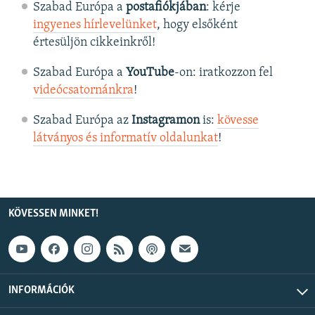
Szabad Európa a
postafiókjában
: kérje
ingyenes hírlevelünket
, hogy elsőként
értesüljön cikkeinkről!
Szabad Európa a
YouTube
-on: iratkozzon fel
videócsatornánkra
!
Szabad Európa az
Instagramon
is:
kövesse
látványos és informatív oldalunkat
! ​
KÖVESSEN MINKET!
INFORMÁCIÓK