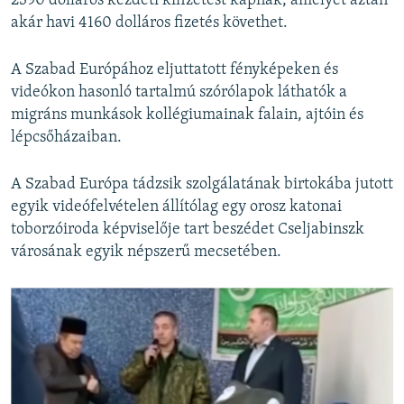
2390 dolláros kezdeti kifizetést kapnak, amelyet aztán
akár havi 4160 dolláros fizetés követhet.
A Szabad Európához eljuttatott fényképeken és
videókon hasonló tartalmú szórólapok láthatók a
migráns munkások kollégiumainak falain, ajtóin és
lépcsőházaiban.
A Szabad Európa tádzsik szolgálatának birtokába jutott
egyik videófelvételen állítólag egy orosz katonai
toborzóiroda képviselője tart beszédet Cseljabinszk
városának egyik népszerű mecsetében.