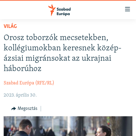
Akadálymentes
mód
Ugrás
VILÁG
a
NAPIRENDEN
Orosz toborzók mecsetekben,
fő
AKTUÁLIS
oldalra
kollégiumokban keresnek közép-
FELIRATKOZÁS
PODCASTOK
Ugrás
ázsiai migránsokat az ukrajnai
a
VIDEÓK
háborúhoz
tartalomjegyzékre
Spotify
ELEMZŐ
Ugrás
Szabad Európa (RFE/RL)
a
NER15
Feliratkozás
keresésre
2023. április 30.
SZABADON
TÁRSADALOM
Megosztás
DEMOKRÁCIA
A PÉNZ NYOMÁBAN