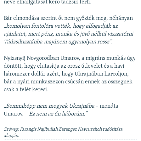
neve elhallgatását kérő tádzsik férfi.
Bár elmondása szerint őt nem győzték meg, néhányan
„komolyan fontolóra vették, hogy elfogadják az
ajánlatot, mert pénz, munka és jövő nélkül visszatérni
Tádzsikisztánba majdnem ugyanolyan rossz”.
Nyizsnyij Novgorodban Umarov, a migráns munkás úgy
döntött, hogy elutasítja az orosz útlevelet és a havi
háromezer dollár azért, hogy Ukrajnában harcoljon,
bár a nyári munkaszezon csúcsán ennek az összegnek
csak a felét keresi.
„Semmiképp nem megyek Ukrajnába
– mondta
Umarov. –
Ez nem az én háborúm.”
Szöveg: Farangis Najibullah Zarangez Navruzshoh tudósítása
alapján.