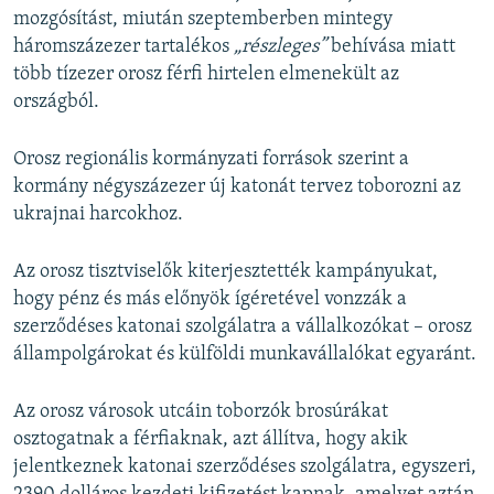
mozgósítást, miután szeptemberben mintegy
háromszázezer tartalékos
„részleges”
behívása miatt
több tízezer orosz férfi hirtelen elmenekült az
országból.
Orosz regionális kormányzati források szerint a
kormány négyszázezer új katonát tervez toborozni az
ukrajnai harcokhoz.
Az orosz tisztviselők kiterjesztették kampányukat,
hogy pénz és más előnyök ígéretével vonzzák a
szerződéses katonai szolgálatra a vállalkozókat – orosz
állampolgárokat és külföldi munkavállalókat egyaránt.
Az orosz városok utcáin toborzók brosúrákat
osztogatnak a férfiaknak, azt állítva, hogy akik
jelentkeznek katonai szerződéses szolgálatra, egyszeri,