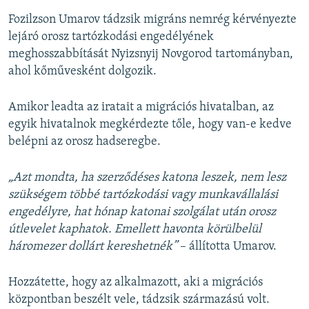
Fozilzson Umarov tádzsik migráns nemrég kérvényezte
lejáró orosz tartózkodási engedélyének
meghosszabbítását Nyizsnyij Novgorod tartományban,
ahol kőművesként dolgozik.
Amikor leadta az iratait a migrációs hivatalban, az
egyik hivatalnok megkérdezte tőle, hogy van-e kedve
belépni az orosz hadseregbe.
„Azt mondta, ha szerződéses katona leszek, nem lesz
szükségem többé tartózkodási vagy munkavállalási
engedélyre, hat hónap katonai szolgálat után orosz
útlevelet kaphatok. Emellett havonta körülbelül
háromezer dollárt kereshetnék”
– állította Umarov.
Hozzátette, hogy az alkalmazott, aki a migrációs
központban beszélt vele, tádzsik származású volt.