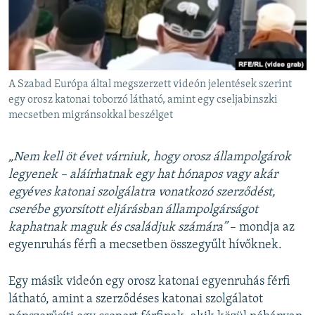
A Szabad Európa által megszerzett videón jelentések szerint
egy orosz katonai toborzó látható, amint egy cseljabinszki
mecsetben migránsokkal beszélget
„Nem kell öt évet várniuk, hogy orosz állampolgárok
legyenek – aláírhatnak egy hat hónapos vagy akár
egyéves katonai szolgálatra vonatkozó szerződést,
cserébe gyorsított eljárásban állampolgárságot
kaphatnak maguk és családjuk számára”
– mondja az
egyenruhás férfi a mecsetben összegyűlt hívőknek.
Egy másik videón egy orosz katonai egyenruhás férfi
látható, amint a szerződéses katonai szolgálatot