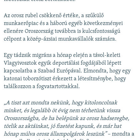
Az orosz rubel csökkenő értéke, a szűkülő
munkaerőpiac és a háború egyéb következményei
ellenére Oroszország továbbra is kulcsfontosságú
célpont a közép-ázsiai munkavállalók számára.
Egy tádzsik migráns a hónap elején a távol-keleti
Vlagyivosztok egyik deportálási fogdájából lépett
kapcsolatba a Szabad Európával. Elmondta, hogy egy
katonai toborzótiszt érkezett a létesítménybe, hogy
találkozzon a fogvatartottakkal.
„A tiszt azt mondta nekünk, hogy kitoloncolnak
minket, és legalább öt évig nem térhetünk vissza
Oroszországba, de ha belépünk az orosz hadseregbe,
törlik az aktáinkat, jó fizetést kapunk, és már hat
hónap múlva orosz állampolgárok leszünk”
– mondta a