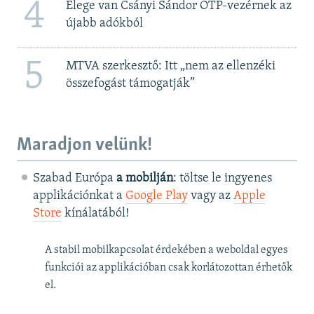
4
Elege van Csányi Sándor OTP-vezérnek az
újabb adókból
5
MTVA szerkesztő: Itt „nem az ellenzéki
összefogást támogatják”
Maradjon velünk!
Szabad Európa
a mobilján
: töltse le ingyenes
applikációnkat a
Google Play
vagy az
Apple
Store
kínálatából!
A stabil mobilkapcsolat érdekében a weboldal egyes
funkciói az applikációban csak korlátozottan érhetők
el.