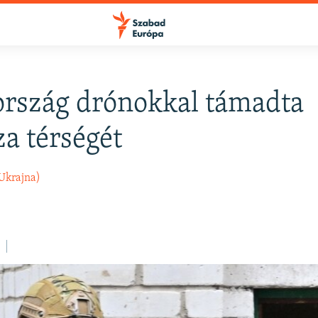
rszág drónokkal támadta
FELIRATKOZÁS
a térségét
Apple Podcasts
Ukrajna)
Spotify
Feliratkozás