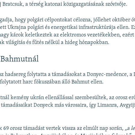
 Bratcsuk, a térség katonai közigazgatásának szóvivője.
gadja, hogy polgári célpontokat célozna, jóllehet október 
ett Ukrajna polgári és energetikai infrastruktúrája ellen.
nagy károk keletkeztek az elektromos vezetékekben, ezér
ak világítás és fűtés nélkül a hideg hónapokban.
t Bahmutnál
osz hadsereg folytatta a támadásokat a Donyec-medence, a
 folytatott harc fókuszában álló Bahmut ellen.
nál kemény ukrán ellenállással szembesültek, az orosz er
k támadásaikat Donyeck más városaira, így Limanra, Avgyij
 69 orosz támadást vertek vissza az elmúlt nap során,
„a l