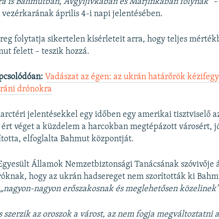
ra is Bahmutban, Avgyijivkában és Marjinkában folynak”
–
 vezérkarának április 4-i napi jelentésében.
reg folytatja sikertelen kísérleteit arra, hogy teljes mérté
ut felett – teszik hozzá.
pcsolódóan:
Vadászat az égen: az ukrán határőrök kézifegy
iráni drónokra
harctéri jelentésekkel egy időben egy amerikai tisztviselő 
rt véget a küzdelem a harcokban megtépázott városért, jó
ította, elfoglalta Bahmut központját.
 Egyesült Államok Nemzetbiztonsági Tanácsának szóvivője áp
óknak, hogy az ukrán hadsereget nem szorították ki Bahmu
t
„nagyon-nagyon erőszakosnak és meglehetősen közelinek
 szerzik az oroszok a várost, az nem fogja megváltoztatni a