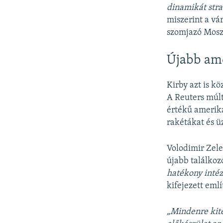
dinamikát stra
miszerint a vá
szomjazó Mos
Újabb am
Kirby azt is k
A Reuters múlt
értékű amerika
rakétákat és ü
Volodimir Zele
újabb találkoz
hatékony intéz
kifejezett eml
„Mindenre kite