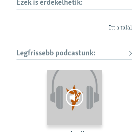
Ezek is érdekelhetik:
Itt a talá
Legfrissebb podcastunk: