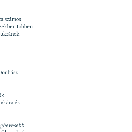
óta számos
 Ezekben többen
t ukránok
 Donbász
ők
ivkára és
eghevesebb