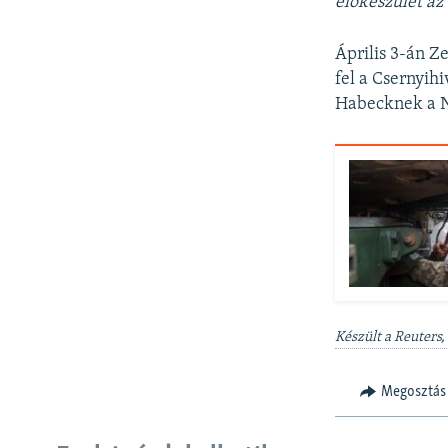
előkészület az
Április 3-án Z
fel a Csernyih
Habecknek a N
Készült a Reuters,
Megosztás