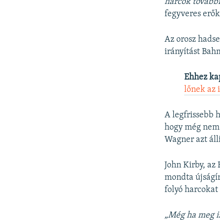
harcok tovább
fegyveres erők
Az orosz hadse
irányítást Bahm
Ehhez ka
lőnek az 
A legfrissebb 
hogy még nem é
Wagner azt áll
John Kirby, az
mondta újságír
folyó harcoka
„Még ha meg is