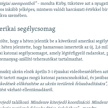
tégiai szempontból”
– mondta Kirby, tükrözve azt a nyugati
ros inkább jelképes, mintsem valódi harcászati értékkel bí
zkva szemében.
erikai segélycsomag
özölte, hogy a héten jelentik be a következő amerikai segél
 héten jelentette, hogy hamarosan ismertetik az új, 2,6 mill
i katonai segélycsomagot, amely légtérfigyelő radarokat, 
zemanyag-szállító teherautókat tartalmazhat.
nszkij ukrán elnök április 3-i éjszakai videóbeszédében a
ót tartott magas rangú katonai parancsnokokkal, és javába
kedések előkészítése az ukrán területek felszabadítására”,
ítést várható ellentámadásról.
rjedő találkozó. Mindenre kiterjedő koordináció. Mindenr