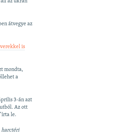
 áll az ukrán
kben átvegye az
verekkel is
azt mondta,
llehet a
rilis 3-án azt
tból. Az ott
”
írta le.
 harctéri