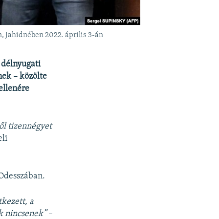
n, Jahidnében 2022. április 3-án
 délnyugati
nek – közölte
ellenére
ől tizennégyet
eli
 Odesszában.
tkezett, a
ok nincsenek”
–