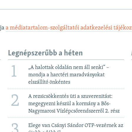
lja
a médiatartalom-szolgáltatói adatkezelési tájéko
Legnépszerűbb a héten
1
„A halottak oldalán nem áll senki” –
mondja a harctéri maradványokat
elszállító önkéntes
2
A rezsicsökkentés üti a szuverenitást:
megegyezni készül a kormány a Bős-
Nagymarosi Vízlépcsőrendszerről 2. rész
3
Elege van Csányi Sándor OTP-vezérnek az