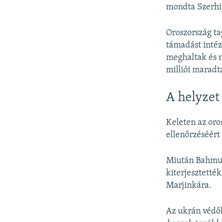
mondta Szerhij
Oroszország ta
támadást intéz
meghaltak és 
milliói maradt
A helyze
Keleten az or
ellenőrzéséért
Miután Bahmut
kiterjesztetté
Marjinkára.
Az ukrán védők