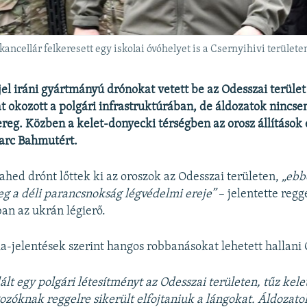
ncellár felkeresett egy iskolai óvóhelyet is a Csernyihivi területe
jel iráni gyártmányú drónokat vetett be az Odesszai terület
t okozott a polgári infrastruktúrában, de áldozatok nincse
reg. Közben a kelet-donyecki térségben az orosz állítások 
harc Bahmutért.
ahed drónt lőttek ki az oroszok az Odesszai területen,
„ebb
g a déli parancsnokság légvédelmi ereje”
– jelentette regg
ban az ukrán légierő.
-jelentések szerint hangos robbanásokat lehetett hallani
ált egy polgári létesítményt az Odesszai területen, tűz kele
zóknak reggelre sikerült elfojtaniuk a lángokat. Áldozat