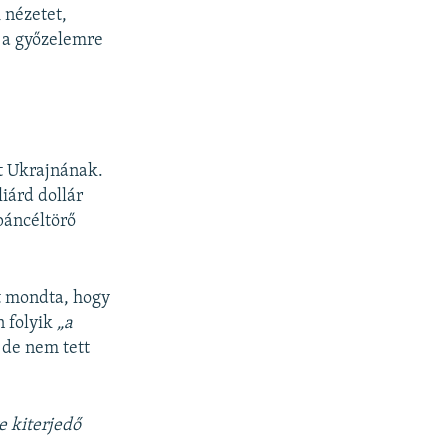
 nézetet,
r a győzelemre
yt Ukrajnának.
iárd dollár
páncéltörő
zt mondta, hogy
n folyik
„a
de nem tett
e kiterjedő