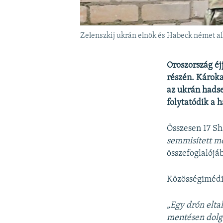
Zelenszkij ukrán elnök és Habeck német alka
Oroszország éj
részén. Károka
az ukrán hadse
folytatódik a 
Összesen 17 Sh
semmisített me
összefoglalójá
Közösségimédia
„Egy drón eltal
mentésen dolgo