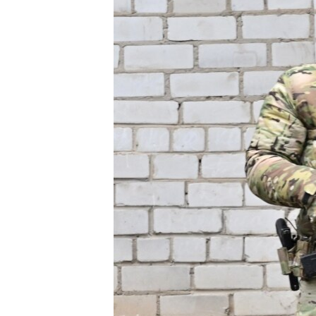
EURÓPAI UNIÓ
VILÁG
KLÍMAVÁLTOZÁS
A MÚLT TANULSÁGAI