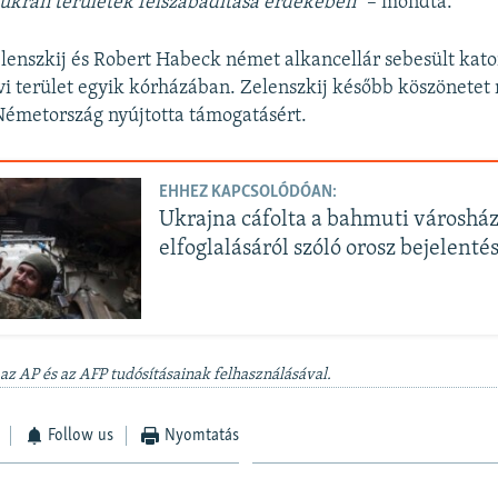
 ukrán területek felszabadítása érdekében”
– mondta.
elenszkij és Robert Habeck német alkancellár sebesült kat
ivi terület egyik kórházában. Zelenszkij később köszönetet
émetország nyújtotta támogatásért.
EHHEZ KAPCSOLÓDÓAN:
Ukrajna cáfolta a bahmuti városhá
elfoglalásáról szóló orosz bejelentés
 az AP és az AFP tudósításainak felhasználásával.
Follow us
Nyomtatás