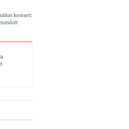
onákat keresett
 mondott
za
t